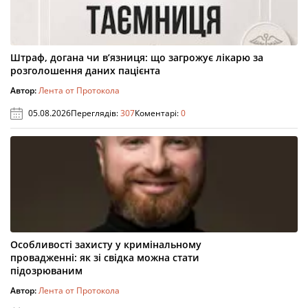
Штраф, догана чи в’язниця: що загрожує лікарю за
розголошення даних пацієнта
Автор:
Лента от Протокола
05.08.2026
Переглядів:
307
Коментарі:
0
Особливості захисту у кримінальному
провадженні: як зі свідка можна стати
підозрюваним
Автор:
Лента от Протокола