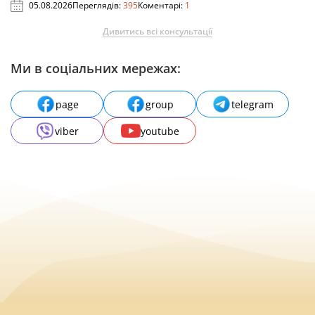
05.08.2026
Переглядів:
395
Коментарі:
1
Дивитись всі консультації
Ми в соціальних мережах:
page
group
telegram
viber
youtube