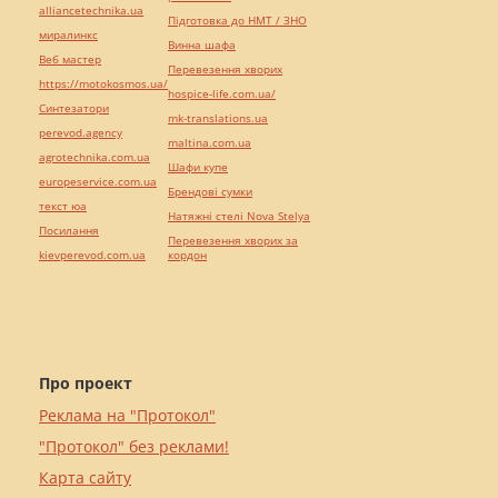
alliancetechnika.ua
Підготовка до НМТ / ЗНО
миралинкс
Винна шафа
Веб мастер
Перевезення хворих
https://motokosmos.ua/
hospice-life.com.ua/
Синтезатори
mk-translations.ua
perevod.agency
maltina.com.ua
agrotechnika.com.ua
Шафи купе
europeservice.com.ua
Брендові сумки
текст юа
Натяжні стелі Nova Stelya
Посилання
Перевезення хворих за
kievperevod.com.ua
кордон
Про проект
Реклама на "Протокол"
"Протокол" без реклами!
Карта сайту