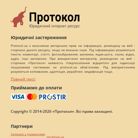
Юридичні застереження
Protocol.ua є власником авторських прав на інформацію, розміщену на веб -
сторінках даного ресурсу, якщо не вказано інше. Під інформацією розуміються
тексти, коментарі, статті, фотозображення, малюнки, ящик-шота, скани, відео,
аудіо, інші матеріали. При використанні матеріалів, розміщених на веб -
сторінках «Протокол» наявність гіперпосилання відкритого для індексації
пошуковими системами на protocol.ua обов`язкове. Під використанням
розуміється копіювання, адаптація, рерайтинг, модифікація тощо.
Повний текст
Приймаємо до оплати
Copyright © 2014-2026 «Протокол». Всі права захищені.
Партнери
Сережки з діамантами
pereklad.ua