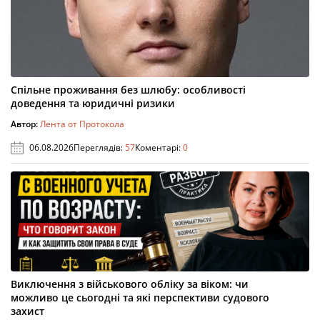
Спільне проживання без шлюбу: особливості
доведення та юридичні ризики
Автор:
Лента от Протокола
06.08.2026
Переглядів:
57
Коментарі:
0
Виключення з військового обліку за віком: чи
можливо це сьогодні та які перспективи судового
захист