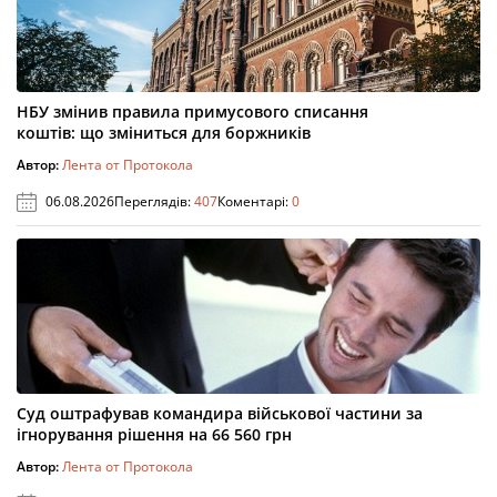
НБУ змінив правила примусового списання
коштів: що зміниться для боржників
Автор:
Лента от Протокола
06.08.2026
Переглядів:
407
Коментарі:
0
Суд оштрафував командира військової частини за
ігнорування рішення на 66 560 грн
Автор:
Лента от Протокола