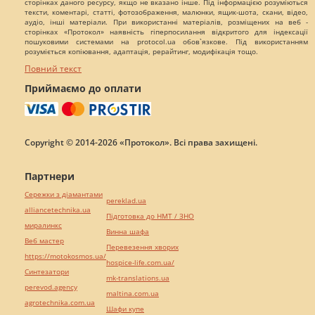
сторінках даного ресурсу, якщо не вказано інше. Під інформацією розуміються
тексти, коментарі, статті, фотозображення, малюнки, ящик-шота, скани, відео,
аудіо, інші матеріали. При використанні матеріалів, розміщених на веб -
сторінках «Протокол» наявність гіперпосилання відкритого для індексації
пошуковими системами на protocol.ua обов`язкове. Під використанням
розуміється копіювання, адаптація, рерайтинг, модифікація тощо.
Повний текст
Приймаємо до оплати
Copyright © 2014-2026 «Протокол». Всі права захищені.
Партнери
Сережки з діамантами
pereklad.ua
alliancetechnika.ua
Підготовка до НМТ / ЗНО
миралинкс
Винна шафа
Веб мастер
Перевезення хворих
https://motokosmos.ua/
hospice-life.com.ua/
Синтезатори
mk-translations.ua
perevod.agency
maltina.com.ua
agrotechnika.com.ua
Шафи купе