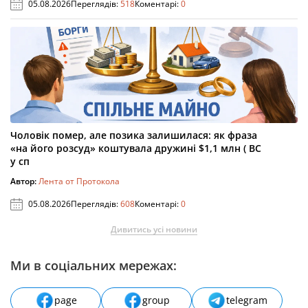
05.08.2026
Переглядів:
518
Коментарі:
0
Чоловік помер, але позика залишилася: як фраза
«на його розсуд» коштувала дружині $1,1 млн ( ВС
у сп
Автор:
Лента от Протокола
05.08.2026
Переглядів:
608
Коментарі:
0
Дивитись усі новини
Ми в соціальних мережах:
page
group
telegram