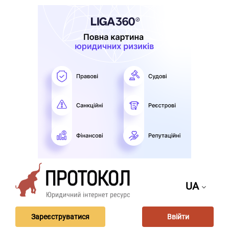
UA
Зареєструватися
Ввійти