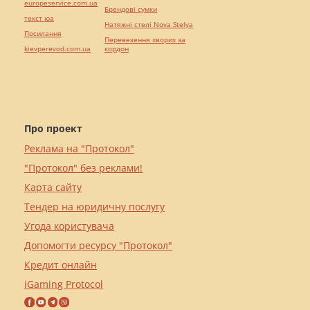
europeservice.com.ua
Брендові сумки
текст юа
Натяжні стелі Nova Stelya
Посилання
Перевезення хворих за
kievperevod.com.ua
кордон
Про проект
Реклама на "Протокол"
"Протокол" без реклами!
Карта сайту
Тендер на юридичну послугу
Угода користувача
Допомогти ресурсу "Протокол"
Кредит онлайн
iGaming Protocol