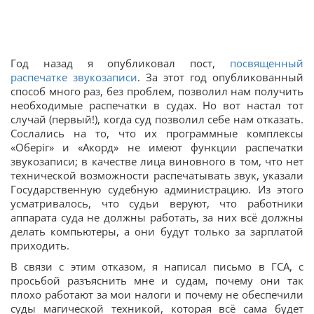
Год назад я опубликовал пост,
посвященный
распечатке звукозаписи
. За этот год опубликованный
способ много раз, без проблем, позволил нам получить
необходимые распечатки в судах. Но вот настал тот
случай (первый!), когда суд позволил себе нам отказать.
Сослались на то, что их программные комплексы
«Оберіг» и «Акорд» не имеют функции распечатки
звукозаписи; в качестве лица виновного в том, что нет
технической возможности распечатывать звук, указали
Государственную судебную администрацию. Из этого
усматривалось, что судьи веруют, что работники
аппарата суда не должны работать, за них всё должны
делать компьютеры, а они будут только за зарплатой
приходить.
В связи с этим отказом, я написал письмо в ГСА, с
просьбой разъяснить мне и судам, почему они так
плохо работают за мои налоги и почему не обеспечили
суды магической техникой, которая всё сама будет