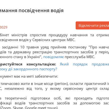
имання посвідчення водія
Відключити рекл
3029
бінет міністрів спростив процедуру навчання та отрим
свідчення водія у Сервісних центрах МВС.
 засіданні 10 травня уряд прийняв постанову "Про навч
діїв та державну реєстрацію транспортних засобів у період
єнного стану в Україні",
повідомляє
пресслужба МВС.
ористуйтеся консультацією:
Який порядок продовж
року дії закордонного паспорту?
кумент має на меті забезпечити:
тимчасово жити в інше місце (регіон), скласти практичний і
С, незалежно від того, у якому сервісному центрі скла
 теоретичної підготовки осіб, які проходять підгото
фікації водіїв транспортних засобів за допомогою зас
(Zoom, Skype, Google meet тощо).