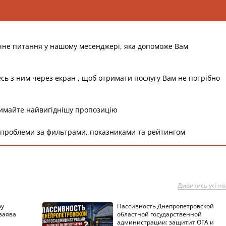
чне питання у нашому месенджері, яка допоможе Вам
есь з ним через екран , щоб отримати послугу Вам не потрібно
римайте найвигіднішу пропозицію
 проблеми за фильтрами, показниками та рейтингом
Дивитись усі н
ру
Пассивность Днепропетровской
 заява
областной государственной
администрации: защитит ОГА и