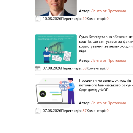
Автор:
Лента от Протокола
10.08.2026
Переглядів:
59
Коментарі:
0
Сума безпідставно збережени
коштів, що стягується за факт
користування земельною діля
підл
Автор:
Лента от Протокола
07.08.2026
Переглядів:
58
Коментарі:
0
Проценти на залишок коштів
поточного банківського рахунк
буде дохід у ФОП
Автор:
Лента от Протокола
07.08.2026
Переглядів:
87
Коментарі:
0