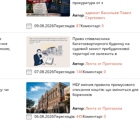
прокуратура от з
адвокат Васильев Павел
Автор:
Сергеевич
09.08.2026
Переглядів:
87
Коментарі:
0
х
Право співвласника
ичне
багатоквартирного будинку на
нкою,
судовий захист прибудинкової
території не залежить в
Автор:
Лента от Протокола
07.08.2026
Переглядів:
146
Коментарі:
0
НБУ змінив правила примусового
у: чи
списання коштів: що зміниться для
боржників
Автор:
Лента от Протокола
06.08.2026
Переглядів:
445
Коментарі:
0