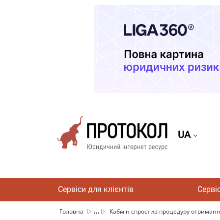
UA
Сервіси для клієнтів
Серві
...
Головна
Кабмін спростив процедуру отримання