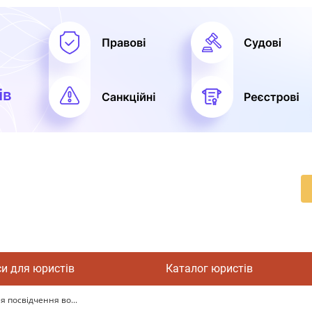
си для юристів
Каталог юристів
 посвідчення во...