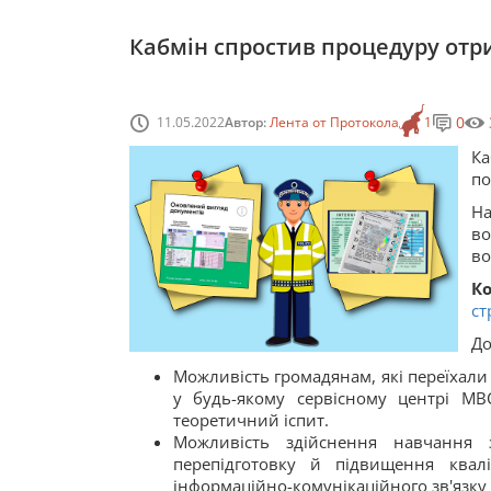
Кабмін спростив процедуру отр
0
11.05.2022
Автор:
Лента от Протокола
1
Ка
по
На
во
во
К
ст
До
Можливість громадянам, які переїхали 
у будь-якому сервісному центрі МВ
теоретичний іспит.
Можливість здійснення навчання з
перепідготовку й підвищення квалі
інформаційно-комунікаційного зв'язку 