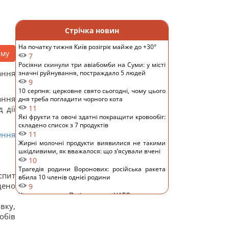
Стрічка новин
На початку тижня Київ розігріє майже до +30°
аму
7
Росіяни скинули три авіабомби на Суми: у місті
ання
значні руйнування, постраждало 5 людей
9
10 серпня: церковне свято сьогодні, чому цього
ання
дня треба погладити чорного кота
11
 дії
Які фрукти та овочі здатні покращити кровообіг:
складено список з 7 продуктів
ення
11
Жирні молочні продукти виявилися не такими
шкідливими, як вважалося: що з’ясували вчені
10
Трагедія родини Воронових: російська ракета
спит
вбила 10 членів однієї родини
дено
9
Чи нападе Путін на НАТО: експерт
спрогнозував, що це йому коштуватиме
вку,
13
обів
Туреччина відновила транзит суден через