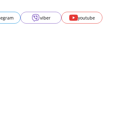
legram
viber
youtube