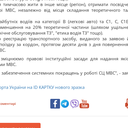
и тимчасово жити в інше місце (регіон), отримати посвідч
рі МВС, незалежно від місця складання теоретичного та
утніх водіїв на категорії В (легкові авто) та C1, C, С1Е
 зменшення на 20% теоретичної частини (шляхом ущільн
нічне обслуговування ТЗ", "етика водія ТЗ" тощо).
 реєстрацію транспортного засобу, виданого за заявою 
поїздку за кордон, протягом десяти днів з дня повернення 
ВС.
міцнюємо правові інституційні засади для надання які
ами МВС.
 забезпечення системних покращень у роботі СЦ МВС", - за
орта України на ID КАРТКУ нового зразка
оментарі