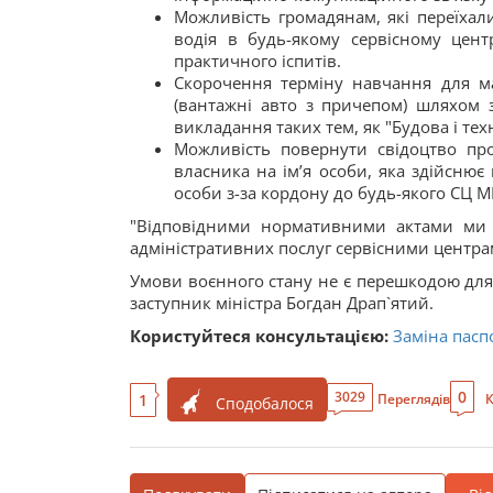
Можливість громадянам, які переїхал
водія в будь-якому сервісному цент
практичного іспитів.
Скорочення терміну навчання для майб
(вантажні авто з причепом) шляхом
викладання таких тем, як "Будова і тех
Можливість повернути свідоцтво про
власника на ім’я особи, яка здійснює 
особи з-за кордону до будь-якого СЦ М
"Відповідними нормативними актами ми з
адміністративних послуг сервісними центр
Умови воєнного стану не є перешкодою для
заступник міністра Богдан Драп`ятий.
Користуйтеся консультацією:
Заміна пасп
0
3029
1
Переглядів
К
Сподобалося