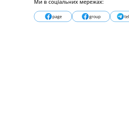
Ми в соціальних мережах:
page
group
te