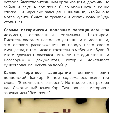
оставил благотворительным организациям, друзьям, не
забыв и слуг. А вот жена было упомянута в конце
списка. Ей Френсис завещал 1 шиллинг, чтобы она
могла купить билет на трамвай и уехать куда-нибудь
утопиться.
Самым исторически полезным завещанием
стал
документ, оставленный Уильямом Шекспиром.
Писатель оказался настолько дотошным и мелочным,
что оставил распоряжения по поводу всего своего
имущества, в том числе и касательно мебели и обуви. В
итоге документ оказался чуть ли не единственным
неоспоримым документом, который доказывает
существование Шекспира вообще.
Самое короткое завещание
оставил один
лондонский банкир. В нем содержалось всего три
слова: "Я полностью разорен". Но вскоре этот рекорд
пал. Лаконичный немец Карл Тауш вошел в историю с
завещанием "Все - жене".