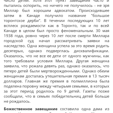
число детей. Хотя этот пункт завещания часто и
пытались оспорить, но ничего не получилось - не зря
Миллар был хорошим адвокатом. Происходившее
затем в Канаде получило название "большое
торонтское дерби". В течении последующих 10 лет
всплеск рождаемости как в Торонто, так и по всей
Канаде в целом был просто феноменальным. 30 мая
1938 года, ровно через 10 лет после смерти Миллара
городской суд начал рассматривать заявки на
наследство. Одна женщина успела за это время родить
десятерых, однако подверглась дисквалификации.
Оказалось, что не все ее дети от одного мужчины, как
того требовали условия Миллара. Другая женщина
заявила, что рожала девять раз, однако оказалось, что
пятеро детей были мертворожденными. Однако обеим
женщинам досталась утешительная премия в 13 тысяч
долларов. Главная же премия в полмиллиона была
поделена поровну между четырьмя семьями, в которых
за этот период родилось по 9 детей. Газеты позже
сообщали, что в семьях победительниц детей больше
не рождалось.
Божественное завещание
составила одна дама из