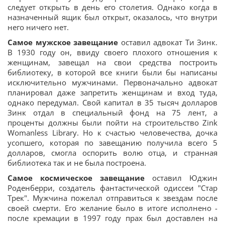
следует открыть в день его столетия. Однако когда в
назначенный ящик был открыт, оказалось, что внутри
него ничего нет.
Самое мужское завещание
оставил адвокат Ти Зинк.
В 1930 году он, ввиду своего плохого отношения к
женщинам, завещал на свои средства построить
библиотеку, в которой все книги были бы написаны
исключительно мужчинами. Первоначально адвокат
планировал даже запретить женщинам и вход туда,
однако передумал. Свой капитал в 35 тысяч долларов
Зинк отдал в специальный фонд на 75 лент, а
проценты должны были пойти на строительство Zink
Womanless Library. Но к счастью человечества, дочка
усопшего, которая по завещанию получила всего 5
долларов, смогла оспорить волю отца, и странная
библиотека так и не была построена.
Самое космическое завещание
оставил Юджин
Роденберри, создатель фантастической одиссеи "Стар
Трек". Мужчина пожелал отправиться к звездам после
своей смерти. Его желание было в итоге исполнено -
после кремации в 1997 году прах был доставлен на