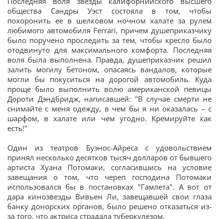
Последняя воля звезды калифорнийского высшего
общества Сандры Уэст состояла в том, чтобы
похоронить ее в шелковом ночном халате за рулем
любимого автомобиля Ferrari, причем душеприказчику
было поручено проследить за тем, чтобы кресло было
отодвинуто для максимального комфорта. Последняя
воля была выполнена. Правда, душеприказчик решил
залить могилу бетоном, опасаясь вандалов, которые
могли бы покуситься на дорогой автомобиль. Куда
проще было выполнить волю американской певицы
Дороти Дэндбридж, написавшей: "В случае смерти не
снимайте с меня одежду, в чем бы я ни оказалась – с
шарфом, в халате или чем угодно. Кремируйте как
есть!"
Один из театров Буэнос-Айреса с удовольствием
принял несколько десятков тысяч долларов от бывшего
артиста Хуана Потомаки, согласившись на условие
завещания о том, что череп господина Потомаки
использовался бы в постановках "Гамлета". А вот от
дара кинозвезды Вивьен Ли, завещавшей свои глаза
банку донорских органов, было решено отказаться из-
за того, что актриса страдала туберкулезом.