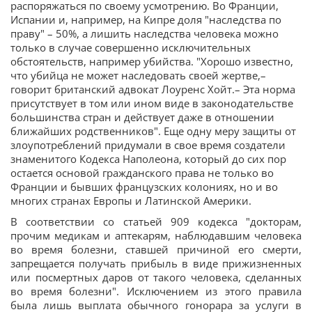
распоряжаться по своему усмотрению. Во Франции,
Испании и, например, на Кипре доля "наследства по
праву" – 50%, а лишить наследства человека можно
только в случае совершенно исключительных
обстоятельств, например убийства. "Хорошо известно,
что убийца не может наследовать своей жертве,–
говорит британский адвокат Лоуренс Хойт.– Эта норма
присутствует в том или ином виде в законодательстве
большинства стран и действует даже в отношении
ближайших родственников". Еще одну меру защиты от
злоупотреблений придумали в свое время создатели
знаменитого Кодекса Наполеона, который до сих пор
остается основой гражданского права не только во
Франции и бывших французских колониях, но и во
многих странах Европы и Латинской Америки.
В соответствии со статьей 909 кодекса "докторам,
прочим медикам и аптекарям, наблюдавшим человека
во время болезни, ставшей причиной его смерти,
запрещается получать прибыль в виде прижизненных
или посмертных даров от такого человека, сделанных
во время болезни". Исключением из этого правила
была лишь выплата обычного гонорара за услуги в