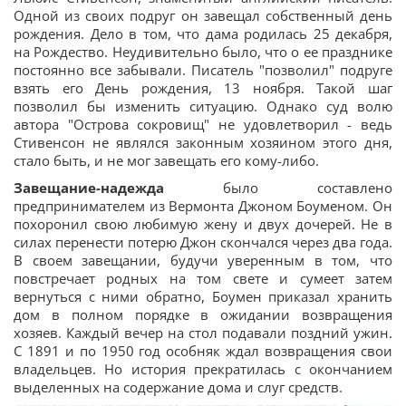
Одной из своих подруг он завещал собственный день
рождения. Дело в том, что дама родилась 25 декабря,
на Рождество. Неудивительно было, что о ее празднике
постоянно все забывали. Писатель "позволил" подруге
взять его День рождения, 13 ноября. Такой шаг
позволил бы изменить ситуацию. Однако суд волю
автора "Острова сокровищ" не удовлетворил - ведь
Стивенсон не являлся законным хозяином этого дня,
стало быть, и не мог завещать его кому-либо.
Завещание-надежда
было составлено
предпринимателем из Вермонта Джоном Боуменом. Он
похоронил свою любимую жену и двух дочерей. Не в
силах перенести потерю Джон скончался через два года.
В своем завещании, будучи уверенным в том, что
повстречает родных на том свете и сумеет затем
вернуться с ними обратно, Боумен приказал хранить
дом в полном порядке в ожидании возвращения
хозяев. Каждый вечер на стол подавали поздний ужин.
С 1891 и по 1950 год особняк ждал возвращения свои
владельцев. Но история прекратилась с окончанием
выделенных на содержание дома и слуг средств.