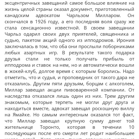
эксцентричных завещаний самое большое влияние на
жизнь целой страны оказал документ, приготовленный
канадским адвокатом Чарльзом Милларом. Он
скончался в 1926 году, а его последняя воля сразу же
стала сенсационно известной. В своем завещании
Чарльз одарил своих двух приятелей, священника и
судью, пакетом акций одного из ипподромов. Ирония
заключалась в том, что оба они прослыли поборниками
любых азартных игр. В результате такого подарка
друзья стали не только получать прибыль от
ипподрома и ставок на нем, но и автоматически вошли
в жокей-клуб, долгое время с которым боролись. Надо
отметить, что и судья, и проповедник от такого дара не
отказались. Другим пяти друзьям, борцам с алкоголем,
Миллар завещал акции пивоваренной компании. От
наследства отказался лишь один из них. Трем другим
знакомым, которые терпеть не могли друг друга и
находиться вместе, адвокат завещал роскошную виллу
на Ямайке. Но самым интересным оказался тот факт,
что Миллар завещал крупную сумму денег той
жительнице Торонто, которая в течении 10
последующих после его смерти лет родит наибольшее