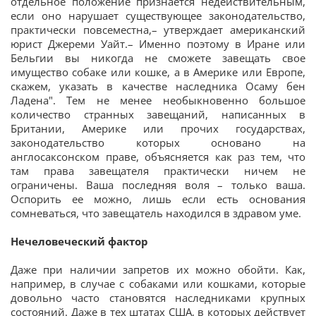
отдельное положение признается недействительным,
если оно нарушает существующее законодательство,
практически повсеместна,– утверждает американский
юрист Джереми Уайт.– Именно поэтому в Иране или
Бельгии вы никогда не сможете завещать свое
имущество собаке или кошке, а в Америке или Европе,
скажем, указать в качестве наследника Осаму бен
Ладена". Тем не менее необыкновенно большое
количество странных завещаний, написанных в
Британии, Америке или прочих государствах,
законодательство которых основано на
англосаксонском праве, объясняется как раз тем, что
там права завещателя практически ничем не
ограничены. Ваша последняя воля – только ваша.
Оспорить ее можно, лишь если есть основания
сомневаться, что завещатель находился в здравом уме.
Нечеловеческий фактор
Даже при наличии запретов их можно обойти. Как,
например, в случае с собаками или кошками, которые
довольно часто становятся наследниками крупных
состояний. Даже в тех штатах США, в которых действует