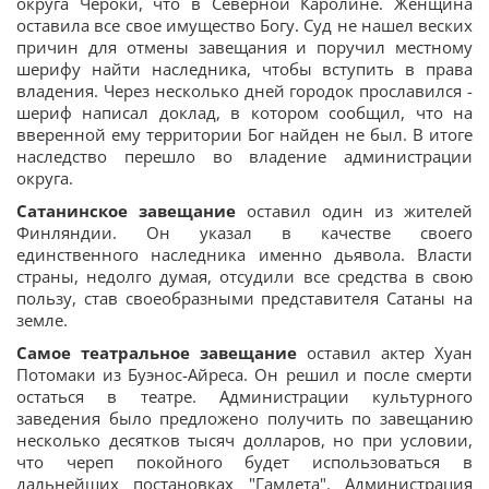
округа Чероки, что в Северной Каролине. Женщина
оставила все свое имущество Богу. Суд не нашел веских
причин для отмены завещания и поручил местному
шерифу найти наследника, чтобы вступить в права
владения. Через несколько дней городок прославился -
шериф написал доклад, в котором сообщил, что на
вверенной ему территории Бог найден не был. В итоге
наследство перешло во владение администрации
округа.
Сатанинское завещание
оставил один из жителей
Финляндии. Он указал в качестве своего
единственного наследника именно дьявола. Власти
страны, недолго думая, отсудили все средства в свою
пользу, став своеобразными представителя Сатаны на
земле.
Самое театральное завещание
оставил актер Хуан
Потомаки из Буэнос-Айреса. Он решил и после смерти
остаться в театре. Администрации культурного
заведения было предложено получить по завещанию
несколько десятков тысяч долларов, но при условии,
что череп покойного будет использоваться в
дальнейших постановках "Гамлета". Администрация