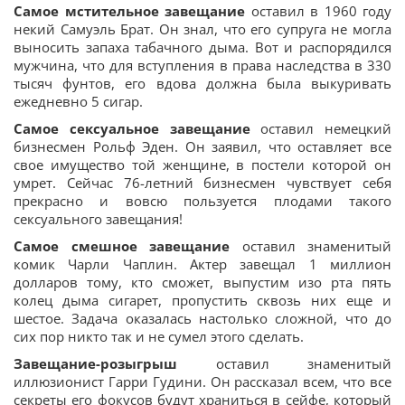
Самое мстительное завещание
оставил в 1960 году
некий Самуэль Брат. Он знал, что его супруга не могла
выносить запаха табачного дыма. Вот и распорядился
мужчина, что для вступления в права наследства в 330
тысяч фунтов, его вдова должна была выкуривать
ежедневно 5 сигар.
Самое сексуальное завещание
оставил немецкий
бизнесмен Рольф Эден. Он заявил, что оставляет все
свое имущество той женщине, в постели которой он
умрет. Сейчас 76-летний бизнесмен чувствует себя
прекрасно и вовсю пользуется плодами такого
сексуального завещания!
Самое смешное завещание
оставил знаменитый
комик Чарли Чаплин. Актер завещал 1 миллион
долларов тому, кто сможет, выпустим изо рта пять
колец дыма сигарет, пропустить сквозь них еще и
шестое. Задача оказалась настолько сложной, что до
сих пор никто так и не сумел этого сделать.
Завещание-розыгрыш
оставил знаменитый
иллюзионист Гарри Гудини. Он рассказал всем, что все
секреты его фокусов будут храниться в сейфе, который