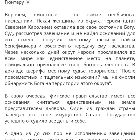
Гюнтеру IV.
Впрочем, животные – не самые необычные
наследники. Некая женщина из округа Чероки (штат
Северная Каролина) оставила все свое состояние Богу.
Суд, рассмотрев завещание и не найдя оснований для
его отмены, поручил местному шерифу найти
бенефициара и обеспечить передачу ему наследства.
Через несколько дней округ Чероки прославился во
всем мире как единственное место на планете,
официально признавшее свою богооставленность. В
докладе шерифа местному судье говорилось: "После
повсеместных и тщательных изысканий мы не смогли
обнаружить Бога на территории этого округа".
В свою очередь, финское правительство имеет все
основания считаться единственным на земле
представителем дьявола. Один из граждан страны
завещал все свое имущество Сатане. Государство
успешно отсудило все деньги себе.
А одно из до сих пор не исполненных завещаний
сделано неким французом, оставившим все свое