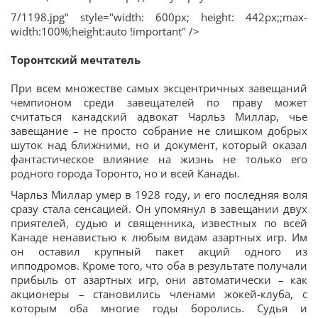
7/1198.jpg" style="width: 600px; height: 442px;;max-
width:100%;height:auto !important" />
Торонтский мечтатель
При всем множестве самых эксцентричных завещаний
чемпионом среди завещателей по праву может
считаться канадский адвокат Чарльз Миллар, чье
завещание – не просто собрание не слишком добрых
шуток над ближними, но и документ, который оказал
фантастическое влияние на жизнь не только его
родного города Торонто, но и всей Канады.
Чарльз Миллар умер в 1928 году, и его последняя воля
сразу стала сенсацией. Он упомянул в завещании двух
приятелей, судью и священника, известных по всей
Канаде ненавистью к любым видам азартных игр. Им
он оставил крупный пакет акций одного из
ипподромов. Кроме того, что оба в результате получали
прибыль от азартных игр, они автоматически – как
акционеры – становились членами жокей-клуба, с
которым оба многие годы боролись. Судья и