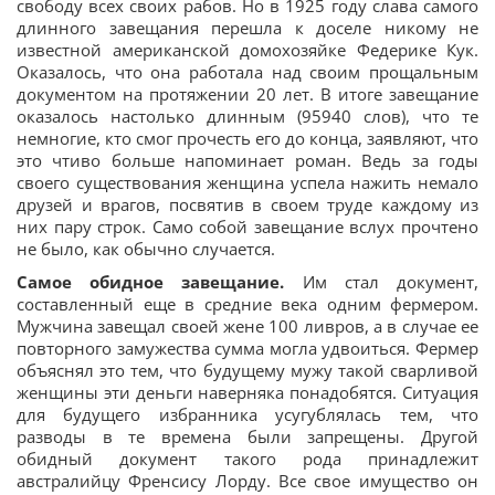
свободу всех своих рабов. Но в 1925 году слава самого
длинного завещания перешла к доселе никому не
известной американской домохозяйке Федерике Кук.
Оказалось, что она работала над своим прощальным
документом на протяжении 20 лет. В итоге завещание
оказалось настолько длинным (95940 слов), что те
немногие, кто смог прочесть его до конца, заявляют, что
это чтиво больше напоминает роман. Ведь за годы
своего существования женщина успела нажить немало
друзей и врагов, посвятив в своем труде каждому из
них пару строк. Само собой завещание вслух прочтено
не было, как обычно случается.
Самое обидное завещание.
Им стал документ,
составленный еще в средние века одним фермером.
Мужчина завещал своей жене 100 ливров, а в случае ее
повторного замужества сумма могла удвоиться. Фермер
объяснял это тем, что будущему мужу такой сварливой
женщины эти деньги наверняка понадобятся. Ситуация
для будущего избранника усугублялась тем, что
разводы в те времена были запрещены. Другой
обидный документ такого рода принадлежит
австралийцу Френсису Лорду. Все свое имущество он