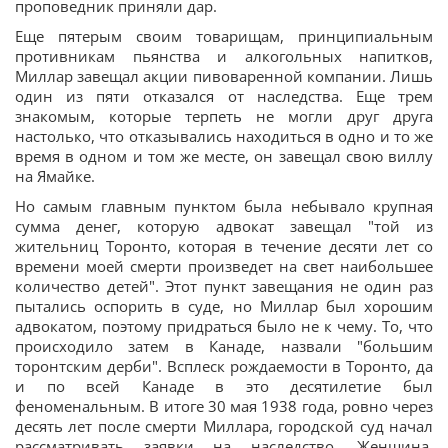
проповедник приняли дар.
Еще пятерым своим товарищам, принципиальным
противникам пьянства и алкогольных напитков,
Миллар завещал акции пивоваренной компании. Лишь
один из пяти отказался от наследства. Еще трем
знакомым, которые терпеть не могли друг друга
настолько, что отказывались находиться в одно и то же
время в одном и том же месте, он завещал свою виллу
на Ямайке.
Но самым главным пунктом была небывало крупная
сумма денег, которую адвокат завещал "той из
жительниц Торонто, которая в течение десяти лет со
времени моей смерти произведет на свет наибольшее
количество детей". Этот пункт завещания не один раз
пытались оспорить в суде, но Миллар был хорошим
адвокатом, поэтому придраться было не к чему. То, что
происходило затем в Канаде, назвали "большим
торонтским дерби". Всплеск рождаемости в Торонто, да
и по всей Канаде в это десятилетие был
феноменальным. В итоге 30 мая 1938 года, ровно через
десять лет после смерти Миллара, городской суд начал
рассматривать заявки на наследство. Женщина,