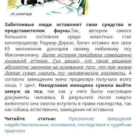
Заботливые люди оставляют свои средства и
представителям фауны.
Так, автором самого
большого состояния среди животных стал
кинопродюсер Роджер Доркас. Богач оставил все свои
65 миллионов долларов своему любимому псу
Максимилиану.
Далее история приобрела совершенно
дурацкий оттенок. Суд решил, что такое решение
абсолютно законное на основании того, что при жизни
Доркас сумел сделать псу человеческие документы.
А
согласно завещанию жена продюсера получала всего
лишь 1 цент.
Находчивая женщина сумела выйти
замуж за пса
, так как у него были настоящие
документы человека. В результате после смерти
животного она смогла вступить в права наследства, так
как собака, естественно, завещания не оставила.
Читайте статью:
Признание завещания
недействительным: основания, последствия и судебная
практика