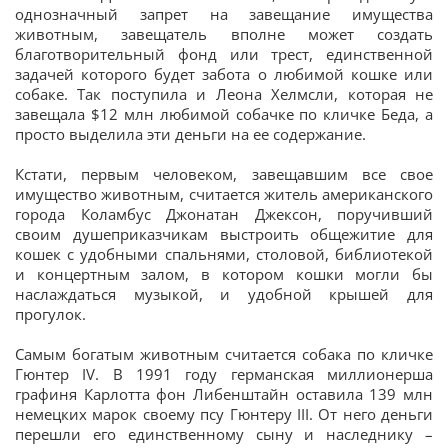
однозначный запрет на завещание имущества
животным, завещатель вполне может создать
благотворительный фонд или трест, единственной
задачей которого будет забота о любимой кошке или
собаке. Так поступила и Леона Хелмсли, которая не
завещала $12 млн любимой собачке по кличке Беда, а
просто выделила эти деньги на ее содержание.
Кстати, первым человеком, завещавшим все свое
имущество животным, считается житель американского
города Коламбус Джонатан Джексон, поручивший
своим душеприказчикам выстроить общежитие для
кошек с удобными спальнями, столовой, библиотекой
и концертным залом, в котором кошки могли бы
наслаждаться музыкой, и удобной крышей для
прогулок.
Самым богатым животным считается собака по кличке
Гюнтер IV. В 1991 году германская миллионерша
графиня Карлотта фон Либенштайн оставила 139 млн
немецких марок своему псу Гюнтеру III. От него деньги
перешли его единственному сыну и наследнику –