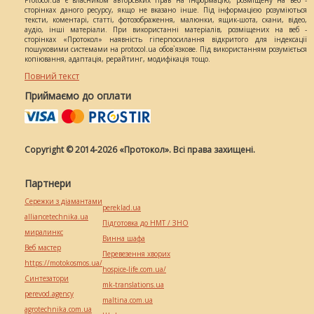
Protocol.ua є власником авторських прав на інформацію, розміщену на веб -
сторінках даного ресурсу, якщо не вказано інше. Під інформацією розуміються
тексти, коментарі, статті, фотозображення, малюнки, ящик-шота, скани, відео,
аудіо, інші матеріали. При використанні матеріалів, розміщених на веб -
сторінках «Протокол» наявність гіперпосилання відкритого для індексації
пошуковими системами на protocol.ua обов`язкове. Під використанням розуміється
копіювання, адаптація, рерайтинг, модифікація тощо.
Повний текст
Приймаємо до оплати
Copyright © 2014-2026 «Протокол». Всі права захищені.
Партнери
Сережки з діамантами
pereklad.ua
alliancetechnika.ua
Підготовка до НМТ / ЗНО
миралинкс
Винна шафа
Веб мастер
Перевезення хворих
https://motokosmos.ua/
hospice-life.com.ua/
Синтезатори
mk-translations.ua
perevod.agency
maltina.com.ua
agrotechnika.com.ua