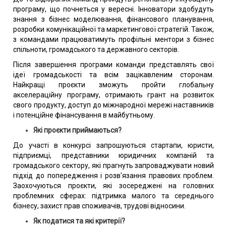
програму, що почнеться у вересні. Інноватори здобудуть
знання з бізнес моделювання, фінансового планування,
розробки комунікаційної та маркетингової стратегій. Також,
з командами працюватимуть профільні ментори з бізнес
спільноти, громадського та державного секторів.
Після завершення програми команди представлять свої
ідеї громадськості та всім зацікавленим сторонам.
Найкращі проєкти зможуть пройти глобальну
акселераційну програму, отримають грант на розвиток
свого продукту, доступ до міжнародної мережі наставників
і потенційне фінансування в майбутньому.
Які проєкти приймаються?
До участі в конкурсі запрошуються стартапи, юристи,
підприємці, представники юридичних компаній та
громадського сектору, які прагнуть запроваджувати новий
підхід до попередження і розв'язання правових проблем.
Заохочуються проєкти, які зосереджені на головних
проблемних сферах: підтримка малого та середнього
бізнесу, захист прав споживачів, трудові відносини.
Як податися та які критерії?