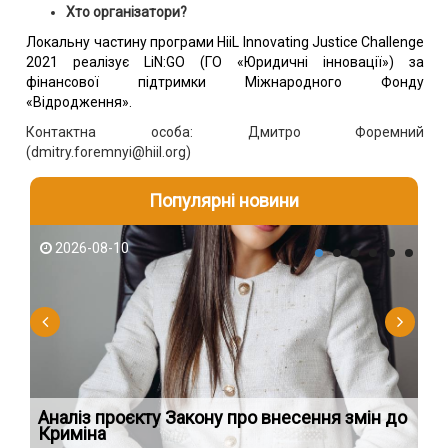
Хто організатори?
Локальну частину програми HiiL Innovating Justice Challenge
2021 реалізує LiN:GO (ГО «Юридичні інновації») за
фінансової підтримки Міжнародного Фонду
«Відродження».
Контактна особа: Дмитро Форемний
(dmitry.foremnyi@hiil.org)
Популярні новини
2026-08-10
2
Аналіз проєкту Закону про внесення змін до
Зу
Криміна
зе