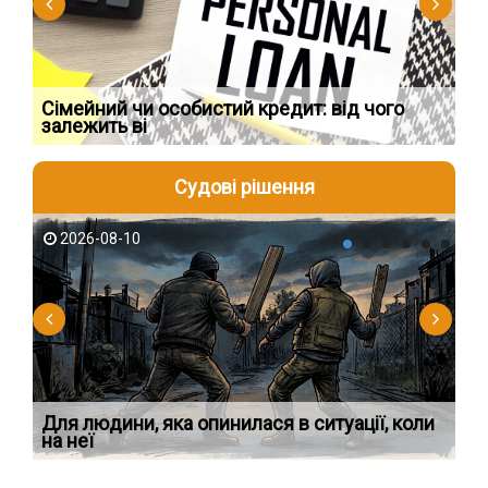
Сімейний чи особистий кредит: від чого
Пр
залежить ві
по
Судові рішення
2026-08-10
2
Для людини, яка опинилася в ситуації, коли
У 
на неї
ек