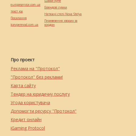
Шафи купе
europeservice.com.ua
Брендові сумки
текст юа
Натяжні стелі Nova Stelya
Посилання
Перевезення хворих за
kievperevod.com.ua
кордон
Про проект
Реклама на "Протокол"
"Протокол" без реклами!
Карта сайту
Тендер на юридичну послугу
Угода користувача
Допомогти ресурсу "Протокол"
Кредит онлайн
iGaming Protocol