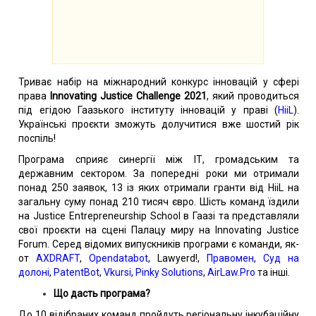
Триває набір на міжнародний конкурс інновацій у сфері
права
Innovating Justice Challenge 2021
, який проводиться
під егідою Гаазького інституту інновацій у праві (
HiiL
).
Українські проєкти зможуть долучитися вже шостий рік
поспіль!
Програма сприяє синергії між ІТ, громадським та
державним сектором. За попередні роки ми отримали
понад 250 заявок, 13 із яких отримали гранти від HiiL на
загальну суму понад 210 тисяч євро. Шість команд їздили
на Justice Entrepreneurship School в Гаазі та представляли
свої проєкти на сцені Палацу миру на Innovating Justice
Forum. Cеред відомих випускників програми є команди, як-
от
AXDRAFT
,
Opendatabot
, Lawyerd!,
Правомен
,
Cуд на
долоні
,
PatentBot
,
Vkursi
,
Pinky Solutions
,
AirLaw.Pro
та інші.
Що дасть програма?
До 10 відібраних команд пройдуть регіональну інкубаційну