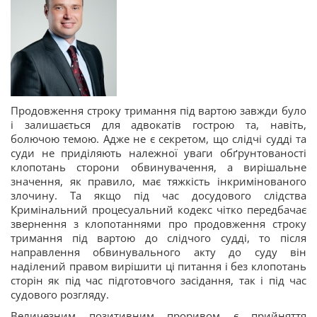
Продовження строку тримання під вартою завжди було
і залишається для адвокатів гострою та, навіть,
болючою темою. Адже не є секретом, що слідчі судді та
суди не приділяють належної уваги обґрунтованості
клопотань сторони обвинувачення, а вирішальне
значення, як правило, має тяжкість інкримінованого
злочину. Та якщо під час досудового слідства
Кримінальний процесуальний кодекс чітко передбачає
звернення з клопотаннями про продовження строку
тримання під вартою до слідчого судді, то після
направлення обвинувального акту до суду він
наділений правом вирішити ці питання і без клопотань
сторін як під час підготовчого засідання, так і під час
судового розгляду.
Величезним позитивним проривом є прийняття