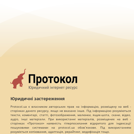
Юридичні застереження
Protocol.ua є власником авторських прав на інформацію, розміщену на веб -
сторінках даного ресурсу, якщо не вказано інше. Під інформацією розуміються
тексти, коментарі, статті, фотозображення, малюнки, ящик-шота, скани, відео,
аудіо, інші матеріали. При використанні матеріалів, розміщених на веб -
сторінках «Протокол» наявність гіперпосилання відкритого для індексації
пошуковими системами на protocol.ua обов`язкове. Під використанням
розуміється копіювання, адаптація, рерайтинг, модифікація тощо.