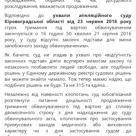
провадження, обраних під час досудового
розслідування, вважається продовженим.
Відповідно до
ухвали апеляційного суду
Кіровоградської області від 23 червня 2016 року
строк тримання під вартою обвинуваченим
закінчується о 16 годині 50 хвилин 21 серпня 2016
року, у суду відсутні законні підстави для зміни
запобіжного заходу обвинуваченим».
Як бачите, суд не згадав в ухвалі про «відсутність
законних підстав» діяти всупереч вимогам закону та
незаконно позбавляти людей свободи, але подібних
рішень у Єдиному державному реєстрі судових рішень
ви можете знайти чимало. Тож тепер маємо надію, що
подібних рішень не буде. Та не 315-та єдина…
Незалежно від наявності клопотань суд зобов’язаний
розглянути питання доцільності продовження
тримання обвинуваченого під вартою до спливу
двомісячного строку з дня надходження до суду
обвинувального акта, клопотання про застосування
примусових заходів медичного або виховного
характеру чи з дня застосування судом до