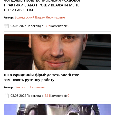
ФУНДАМЕНТАЛЬНА ПРОБЛЕМА «СУДОВОЇ
ПРАКТИКИ», АБО ПРОШУ ВВАЖАТИ МЕНЕ
ПОЗИТИВІСТОМ
Автор:
Володарский Вадим Леонидович
03.08.2026
Переглядів:
396
Коментарі:
0
ШІ в юридичній фірмі: де технології вже
замінюють рутинну роботу
Автор:
Лента от Протокола
03.08.2026
Переглядів:
361
Коментарі:
0