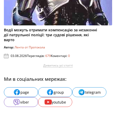
Водії можуть отримати компенсацію за незаконні
дії патрульної поліції: три судові рішення, які
варто
Автор:
Лента от Протокола
03.08.2026
Переглядів:
679
Коментарі:
0
Дивитись усі статті
Ми в соціальних мережах:
page
group
telegram
viber
youtube