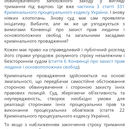
обвинуваченого запобіжного заходу у вигляді
тримання під вартою. Це вже
частина 3 статті 331
Кримінального процесуального кодексу України
. І знову
ніяких клопотань. Знову суд має сам проявляти
ініціативу. Вибачте, але як же це узгоджується з
вимогами Конвенції про захист прав людини і
основоположних свобод та загальними засадами
кримінального провадження?
Кожен має право на справедливий і публічний розгляд
його справи упродовж розумного строку незалежним і
безстороннім судом (
стаття 6 Конвенції про захист прав
людини і основоположних свобод
).
Кримінальне провадження здійснюється на основі
змагальності, що передбачає самостійне обстоювання
стороною обвинувачення і стороною захисту їхніх
правових позицій. Суд, зберігаючи об’єктивність та
неупередженість, створює необхідні умови для
реалізації сторонами їхніх процесуальних прав та
виконання процесуальних обов’язків (стаття 22
Кримінального процесуального кодексу України).
То якщо з наближенням закінчення строку тримання