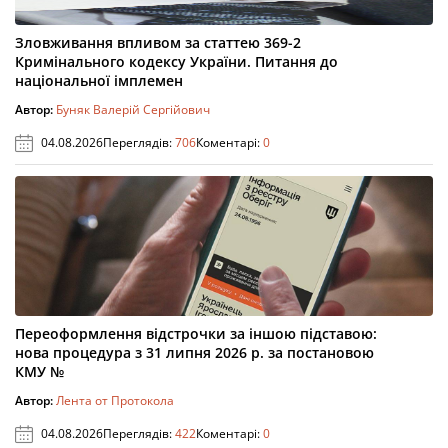
Зловживання впливом за статтею 369-2
Кримінального кодексу України. Питання до
національної імплемен
Автор:
Буняк Валерій Сергійович
04.08.2026
Переглядів:
706
Коментарі:
0
Переоформлення відстрочки за іншою підставою:
нова процедура з 31 липня 2026 р. за постановою
КМУ №
Автор:
Лента от Протокола
04.08.2026
Переглядів:
422
Коментарі:
0