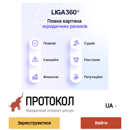
UA
Зареєструватися
Ввійти