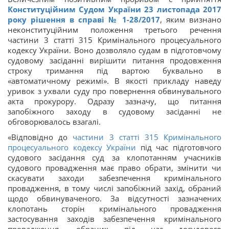
Конституційним Судом України 23 листопада 2017
року рішення в справі № 1-28/2017
, яким визнано
неконституційним положення третього речення
частини 3 статті 315 Кримінального процесуального
кодексу України. Воно дозволяло судам в підготовчому
судовому засіданні вирішити питання продовження
строку тримання під вартою буквально в
«автоматичному режимі». В якості прикладу наведу
уривок з ухвали суду про повернення обвинувального
акта прокурору. Одразу зазначу, що питання
запобіжного заходу в судовому засіданні не
обговорювалось взагалі.
«Відповідно до
частини 3 статті 315 Кримінального
процесуального кодексу України
під час підготовчого
судового засідання суд за клопотанням учасників
судового провадження має право обрати, змінити чи
скасувати заходи забезпечення кримінального
провадження, в тому числі запобіжний захід, обраний
щодо обвинуваченого. За відсутності зазначених
клопотань сторін кримінального провадження
застосування заходів забезпечення кримінального