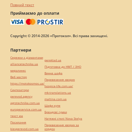
Повний текст
Приймаємо до оплати
Copyright © 2014-2026 «Протокол». Всі права захищені.
Партнери
Сережки з діамантами
pereklad.ua
alliancetechnika.ua
Підготовка до НМТ / ЗНО
миралинкс
Винна шафа
Веб мастер
Перевезення хворих
https://motokosmos.ua/
hospice-life.com.ua/
Синтезатори
mk-translations.ua
perevod.agency
maltina.com.ua
agrotechnika.com.ua
Шафи купе
europeservice.com.ua
Брендові сумки
текст юа
Натяжні стелі Nova Stelya
Посилання
Перевезення хворих за
kievperevod.com.ua
кордон