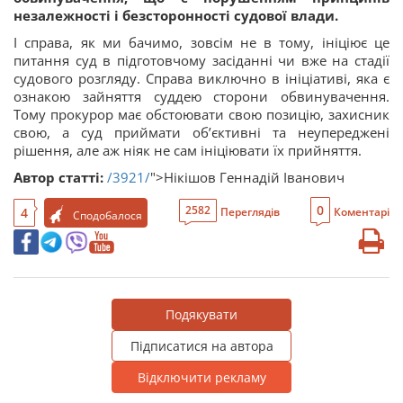
незалежності і безсторонності судової влади.
І справа, як ми бачимо, зовсім не в тому, ініціює це
питання суд в підготовчому засіданні чи вже на стадії
судового розгляду. Справа виключно в ініціативі, яка є
ознакою зайняття суддею сторони обвинувачення.
Тому прокурор має обстоювати свою позицію, захисник
свою, а суд приймати об’єктивні та неупереджені
рішення, але аж ніяк не сам ініціювати їх прийняття.
Автор статті:
/3921/
">Нікішов Геннадій Іванович
0
2582
4
Переглядів
Коментарі
Сподобалося
Подякувати
Підписатися на автора
Відключити рекламу