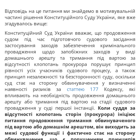
Відповідь на це питання ми знайдемо в мотивувальній
частині рішення Конституційного Суду України, яке вже
згадувалось вище:
Конституційний Суд України вважає, що продовження
судом під час підготовчого судового засідання
застосування заходів забезпечення кримінального
провадження щодо запобіжних заходів у виді
домашнього арешту та тримання під вартою за
відсутності клопотань прокурора порушує принцип
рівності усіх учасників судового процесу, а також
принцип незалежності та безсторонності суду, оскільки
суд стає на сторону обвинувачення у визначенні
наявності ризиків за
статтею 177
Кодексу, які
впливають на необхідність продовження домашнього
арешту або тримання під вартою на стадії судового
провадження у суді першої інстанції.
Коли суддя за
відсутності клопотань сторін (прокурора) ініціює
питання продовження тримання обвинуваченого
під вартою або домашнім арештом, він виходить за
межі судової функції і фактично стає на сторону
обвинувачення, що є порушенням принципів