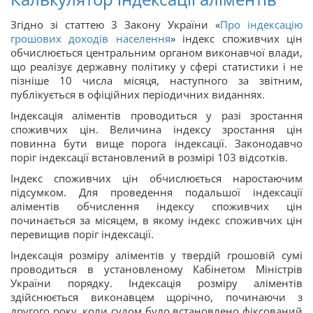
Згідно зі статтею 3 Закону України «
Про індексацію
грошових доходів населення
» індекс споживчих цін
обчислюється центральним органом виконавчої влади,
що реалізує державну політику у сфері статистики і не
пізніше 10 числа місяця, наступного за звітним,
публікується в офіційних періодичних виданнях.
Індексація аліментів проводиться у разі зростання
споживчих цін. Величина індексу зростання цін
повинна бути вище порога індексації. Законодавчо
поріг індексації встановлений в розмірі 103 відсотків.
Індекс споживчих цін обчислюється наростаючим
підсумком. Для проведення подальшої індексації
аліментів обчислення індексу споживчих цін
починається за місяцем, в якому індекс споживчих цін
перевищив поріг індексації.
Індексація розміру аліментів у твердій грошовій сумі
проводиться в установленому Кабінетом Міністрів
України порядку. Індексація розміру аліментів
здійснюється виконавцем щорічно, починаючи з
другого року, коли судом було встановлено фіксований