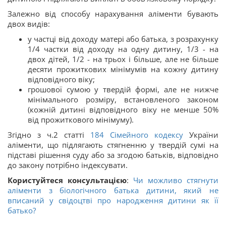
Залежно від способу нарахування аліменти бувають
двох видів:
у частці від доходу матері або батька, з розрахунку
1/4 частки від доходу на одну дитину, 1/3 - на
двох дітей, 1/2 - на трьох і більше, але не більше
десяти прожиткових мінімумів на кожну дитину
відповідного віку;
грошової сумою у твердій формі, але не нижче
мінімального розміру, встановленого законом
(кожній дитині відповідного віку не менше 50%
від прожиткового мінімуму).
Згідно з ч.2 статті
184
Сімейного кодексу
України
аліменти, що підлягають стягненню у твердій сумі на
підставі рішення суду або за згодою батьків, відповідно
до закону потрібно індексувати.
Користуйтеся консультацією
:
Чи можливо стягнути
аліменти з біологічного батька дитини, який не
вписаний у свідоцтві про народження дитини як її
батько?