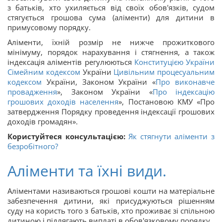
з батьків, хто ухиляється від своїх обов'язків, судом
стягується грошова сума (аліменти) для дитини в
примусовому порядку.
Аліменти, їхній розмір не нижче прожиткового
мінімуму, порядок нарахування і стягнення, а також
індексація аліментів регулюються
Конституцією України
Сімейним кодексом
України
Цивільним процесуальним
кодексом
України, Законом України «
Про виконавче
провадження
», Законом України «
Про індексацію
грошових доходів населення
», Постановою КМУ «Про
затвердження Порядку проведення індексації грошових
доходів громадян».
Користуйтеся консультацією:
Як стягнути аліменти з
безробітного?
Аліменти та їхні види.
Аліментами називаються грошові кошти на матеріальне
забезпечення дитини, які присуджуються рішенням
суду на користь того з батьків, хто проживає зі спільною
дитиною і підлягають виплаті в обов'язковому порядку.