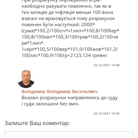
необхідно рахувати помісячно, так як в
тих місяцях де інфляція менше 100 вона
взагалі не враховується тому розрахунок
повинен бути наступний: 2000*
(сума)*100,2/100січ*»1лют»*100,8/100бер*
100,8/100квіт*100,3/100трав*100,2/100че
рв*1лип*
1серп*100,5/100вер*101,0/100жов*101,3/
100лис*100,9/100гр=2123,124 гривні
20.10.2021 19:48
Володимир Володимир Васильович
Вказані розрахунки направлялись до суду
і суди залишали без змін.
20.10.2021 19:49
Залиште Ваш коментар: