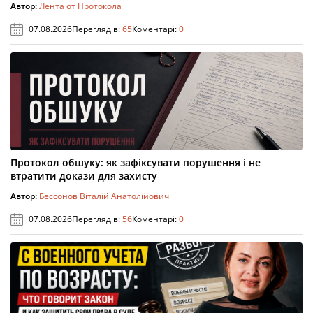
Автор:
Лента от Протокола
07.08.2026
Переглядів:
65
Коментарі:
0
Протокол обшуку: як зафіксувати порушення і не
втратити докази для захисту
Автор:
Бессонов Віталій Анатолійович
07.08.2026
Переглядів:
56
Коментарі:
0