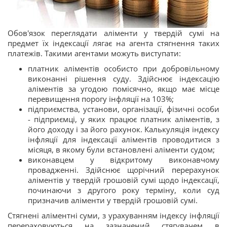
Обов'язок переглядати аліменти у твердій сумі на
предмет їх індексації лягає на агента стягнення таких
платежів. Такими агентами можуть виступати:
платник аліментів особисто при добровільному
виконанні рішення суду. Здійснює індексацію
аліментів за угодою помісячно, якщо має місце
перевищення порогу інфляції на 103%;
підприємства, установи, організації, фізичні особи
- підприємці, у яких працює платник аліментів, з
його доходу і за його рахунок. Калькуляція індексу
інфляції для індексації аліментів проводитися з
місяця, в якому були встановлені аліменти судом;
виконавцем у відкритому виконавчому
провадженні. Здійснює щорічний перерахунок
аліментів у твердій грошовій сумі щодо індексації,
починаючи з другого року терміну, коли суд
призначив аліменти у твердій грошовій сумі.
Стягнені аліментні суми, з урахуванням індексу інфляції
перераховуються на зазначений стягувачем в