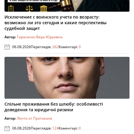
Исключение с воинского учета по возрасту:
возможно ли это сегодня и какие перспективы
судебной защит
Автор:
Тарасенко Вера Юрьевна
06.08.2026
Переглядів:
262
Коментарі:
0
Спільне проживання без шлюбу: особливості
доведення та юридичні ризики
Автор:
Лента от Протокола
06.08.2026
Переглядів:
124
Коментарі:
0