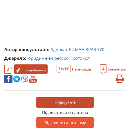
Автор консультації:
Адвокат РОМАН КРАВЧУК
Джерело:
юридичний ресурс Протокол
4
19793
2
Переглядів
Коментарі
Сподобалося
Подякувати
Підписатися на автора
Відключити рекламу