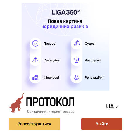
UA
Зареєструватися
Ввійти