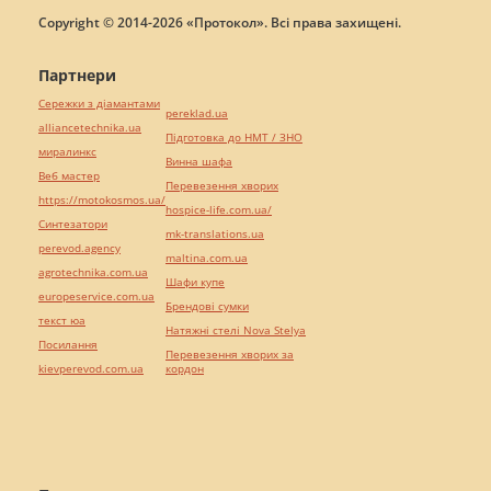
Copyright © 2014-2026 «Протокол». Всі права захищені.
Партнери
Сережки з діамантами
pereklad.ua
alliancetechnika.ua
Підготовка до НМТ / ЗНО
миралинкс
Винна шафа
Веб мастер
Перевезення хворих
https://motokosmos.ua/
hospice-life.com.ua/
Синтезатори
mk-translations.ua
perevod.agency
maltina.com.ua
agrotechnika.com.ua
Шафи купе
europeservice.com.ua
Брендові сумки
текст юа
Натяжні стелі Nova Stelya
Посилання
Перевезення хворих за
kievperevod.com.ua
кордон