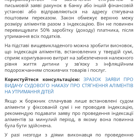
письмовій заяві рахунок в банку або іншій фінансовій
установі або відправляються на адресу стягувача
поштовим переказом. Закон обмежує верхню межу
розміру аліментів разом з індексацією. Він не повинен
перевищувати 50% заробітку (доходу) платника, після
утримання всіх податків.
На підставі вищевикладеного можна зробити висновок,
що індексація аліментів, встановлених у твердій сумі,
сприяє коригуванню витрат на забезпечення належного
рівня життя дитини у зв'язку з інфляційним
подорожчанням споживчих товарів і послуг.
Користуйтеся консультацією:
ЗРАЗОК ЗАЯВИ ПРО
ВИДАЧУ СУДОВОГО НАКАЗУ ПРО СТЯГНЕННЯ АЛІМЕНТІВ
НА УТРИМАННЯ ДІТЕЙ
Якщо ж боржник сплачував лише встановлені судом
аліменти у фіксованій сумі і не проводив індексацію,
рекомендую подавати заяву про проведення індексації
аліментів за минулий період, в якому вона повинна
була бути здійснена.
У разі незгоди з діями виконавця по проведенню