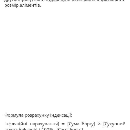
розмір аліментів.
Формула розрахунку індексації:
Інфляційні нарахування] = [Сума боргу] × [Сукупний
індекс інфляції] / 100% - [Сума боргу]