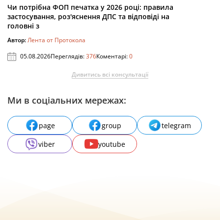
Чи потрібна ФОП печатка у 2026 році: правила
застосування, роз'яснення ДПС та відповіді на
головні з
Автор:
Лента от Протокола
05.08.2026
Переглядів:
376
Коментарі:
0
Дивитись всі консультації
Ми в соціальних мережах:
page
group
telegram
viber
youtube