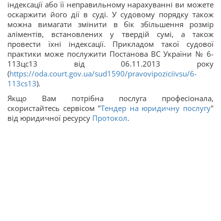
індексації або її неправильному нарахуванні ви можете
оскаржити його дії в суді. У судовому порядку також
можна вимагати змінити в бік збільшення розмір
аліментів, встановлених у твердій сумі, а також
провести їхні індексації. Прикладом такої судової
практики може послужити Постанова ВС України № 6-
113цс13 від 06.11.2013 року
(
https://oda.court.gov.ua/sud1590/pravovipoziciivsu/6-
113cs13
).
Якщо Вам потрібна послуга професіонала,
скористайтесь сервісом "
Тендер на юридичну послугу
"
від юридичної ресурсу
Протокол
.