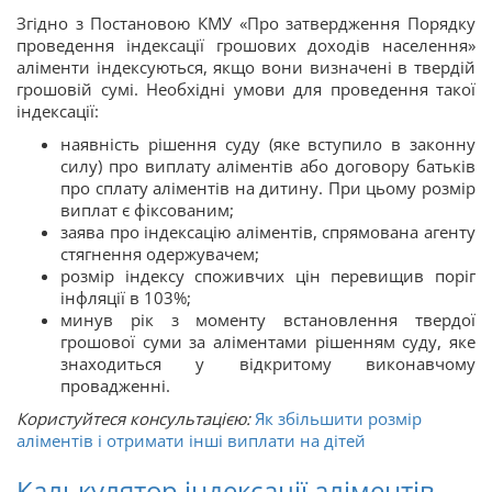
Згідно з Постановою КМУ «Про затвердження Порядку
проведення індексації грошових доходів населення»
аліменти індексуються, якщо вони визначені в твердій
грошовій сумі. Необхідні умови для проведення такої
індексації:
наявність рішення суду (яке вступило в законну
силу) про виплату аліментів або договору батьків
про сплату аліментів на дитину. При цьому розмір
виплат є фіксованим;
заява про індексацію аліментів, спрямована агенту
стягнення одержувачем;
розмір індексу споживчих цін перевищив поріг
інфляції в 103%;
минув рік з моменту встановлення твердої
грошової суми за аліментами рішенням суду, яке
знаходиться у відкритому виконавчому
провадженні.
Користуйтеся консультацією:
Як збільшити розмір
аліментів і отримати інші виплати на дітей
Калькулятор індексації аліментів