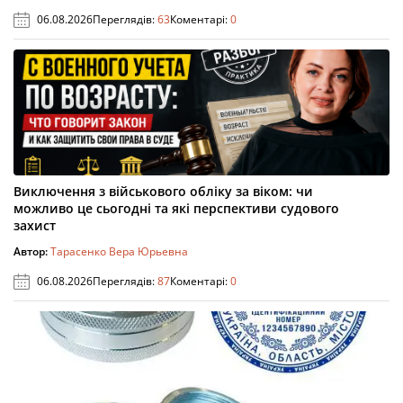
06.08.2026
Переглядів:
63
Коментарі:
0
Виключення з військового обліку за віком: чи
можливо це сьогодні та які перспективи судового
захист
Автор:
Тарасенко Вера Юрьевна
06.08.2026
Переглядів:
87
Коментарі:
0