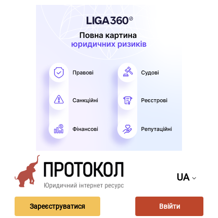
UA
Зареєструватися
Ввійти