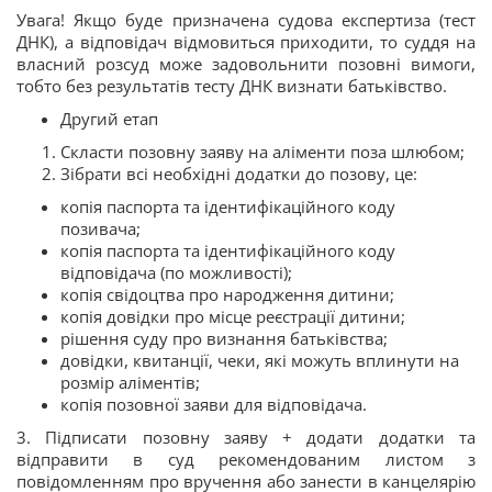
Увага! Якщо буде призначена судова експертиза (тест
ДНК), а відповідач відмовиться приходити, то суддя на
власний розсуд може задовольнити позовні вимоги,
тобто без результатів тесту ДНК визнати батьківство.
Другий етап
Скласти позовну заяву на аліменти поза шлюбом;
Зібрати всі необхідні додатки до позову, це:
копія паспорта та ідентифікаційного коду
позивача;
копія паспорта та ідентифікаційного коду
відповідача (по можливості);
копія свідоцтва про народження дитини;
копія довідки про місце реєстрації дитини;
рішення суду про визнання батьківства;
довідки, квитанції, чеки, які можуть вплинути на
розмір аліментів;
копія позовної заяви для відповідача.
3. Підписати позовну заяву + додати додатки та
відправити в суд рекомендованим листом з
повідомленням про вручення або занести в канцелярію