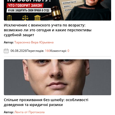
Исключение с воинского учета по возрасту:
возможно ли это сегодня и какие перспективы
судебной защит
Автор:
Тарасенко Вера Юрьевна
06.08.2026
Переглядів:
166
Коментарі:
0
Спільне проживання без шлюбу: особливості
доведення та юридичні ризики
Автор:
Лента от Протокола