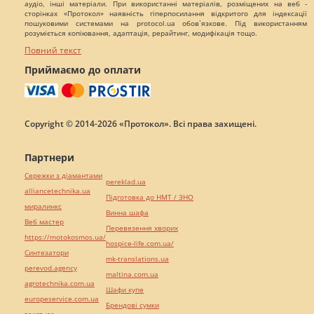
аудіо, інші матеріали. При використанні матеріалів, розміщених на веб -
сторінках «Протокол» наявність гіперпосилання відкритого для індексації
пошуковими системами на protocol.ua обов`язкове. Під використанням
розуміється копіювання, адаптація, рерайтинг, модифікація тощо.
Повний текст
Приймаємо до оплати
Copyright © 2014-2026 «Протокол». Всі права захищені.
Партнери
Сережки з діамантами
pereklad.ua
alliancetechnika.ua
Підготовка до НМТ / ЗНО
миралинкс
Винна шафа
Веб мастер
Перевезення хворих
https://motokosmos.ua/
hospice-life.com.ua/
Синтезатори
mk-translations.ua
perevod.agency
maltina.com.ua
agrotechnika.com.ua
Шафи купе
europeservice.com.ua
Брендові сумки
текст юа