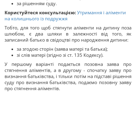
за рішенням суду.
Користуйтеся консультацією:
Утримання і аліменти
на колишнього із подружжя
Тобто, для того щоб стягнути аліменти на дитину поза
шлюбом, є два шляхи в залежності від того, як
записаний батько в свідоцтві про народження дитини:
за згодою сторін (заява матері та батька);
зі слів матері (згідно зі ст. 135 Кодексу).
У першому варіанті подається позовна заява про
стягнення аліментів, а в другому - спочатку заяву про
визнання батьківства, і тільки потім на підставі рішення
суду про визнання батьківства, подаємо позовну заяву
про стягнення аліментів.