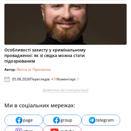
Особливості захисту у кримінальному
провадженні: як зі свідка можна стати
підозрюваним
Автор:
Лента от Протокола
05.08.2026
Переглядів:
418
Коментарі:
1
Дивитись всі консультації
Ми в соціальних мережах:
page
group
telegram