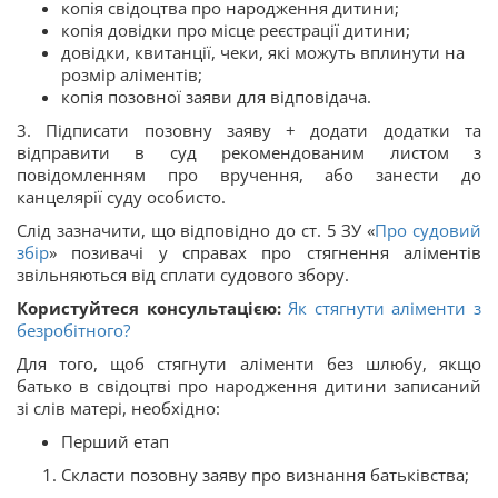
копія свідоцтва про народження дитини;
копія довідки про місце реєстрації дитини;
довідки, квитанції, чеки, які можуть вплинути на
розмір аліментів;
копія позовної заяви для відповідача.
3. Підписати позовну заяву + додати додатки та
відправити в суд рекомендованим листом з
повідомленням про вручення, або занести до
канцелярії суду особисто.
Слід зазначити, що відповідно до ст. 5 ЗУ «
Про судовий
збір
» позивачі у справах про стягнення аліментів
звільняються від сплати судового збору.
Користуйтеся консультацією:
Як стягнути аліменти з
безробітного?
Для того, щоб стягнути аліменти без шлюбу, якщо
батько в свідоцтві про народження дитини записаний
зі слів матері, необхідно:
Перший етап
Скласти позовну заяву про визнання батьківства;