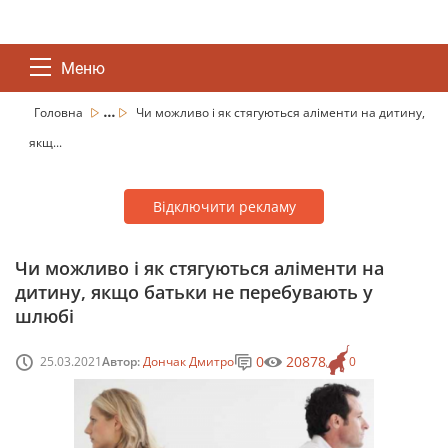
Меню
...
Головна
Чи можливо і як стягуються аліменти на дитину,
якщ...
Відключити рекламу
Чи можливо і як стягуються аліменти на
дитину, якщо батьки не перебувають у
шлюбі
0
20878
25.03.2021
Автор:
Дончак Дмитро
0