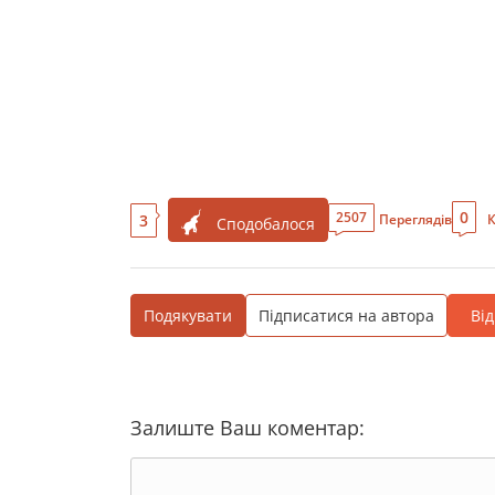
0
2507
3
Переглядів
К
Сподобалося
Подякувати
Підписатися на автора
Ві
Залиште Ваш коментар: