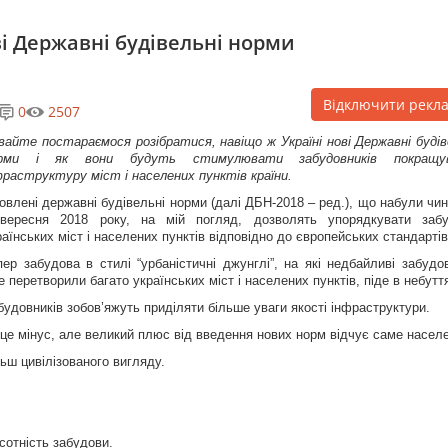
і Державні будівельні норми
Відключити рекл
0
2507
вайте постараємося розібратися, навіщо ж Україні нові Державні будів
рми і як вони будуть стимулювати забудовників покращу
фраструктуру міст і населених пунктів країни.
овлені державні будівельні норми (далі ДБН-2018 – ред.), що набули чин
вересня 2018 року, на мій погляд, дозволять упорядкувати заб
раїнських міст і населених пунктів відповідно до європейських стандартів
пер забудова в стилі “урбаністичні джунглі”, на які недбайливі забудо
е перетворили багато українських міст і населених пунктів, піде в небутт
будовників зобов’яжуть приділяти більше уваги якості інфраструктури.
 і це мінус, але великий плюс від введення нових норм відчує саме насел
льш цивілізованого вигляду.
исотність забудови.