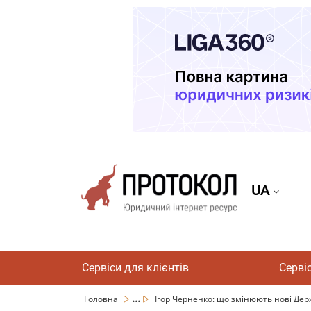
UA
Сервіси для клієнтів
Серві
...
Головна
Ігор Черненко: що змінюють нові Держ