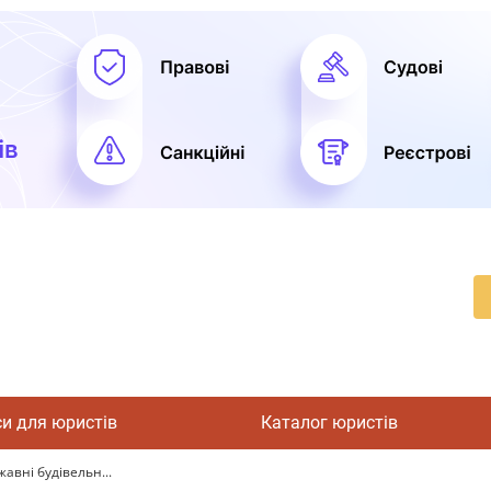
си для юристів
Каталог юристів
авні будівельн...