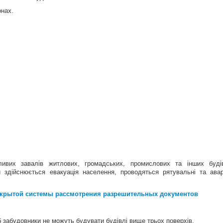
онах.
ливих завалів житлових, громадських, промислових та інших буді
 здійснюється евакуація населення, проводяться рятувальні та авар
ткрытой системы рассмотрения разрешительных документов
б забудовники не можуть будувати будівлі вище трьох поверхів.