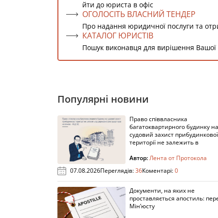
йти до юриста в офіс
ОГОЛОСІТЬ ВЛАСНИЙ ТЕНДЕР
Про надання юридичної послуги та от
КАТАЛОГ ЮРИСТІВ
Пошук виконавця для вирішення Вашої
Популярні новини
Право співвласника
багатоквартирного будинку н
судовий захист прибудинкової
території не залежить в
Автор:
Лента от Протокола
07.08.2026
Переглядів:
36
Коментарі:
0
Документи, на яких не
проставляється апостиль: пере
Мін’юсту