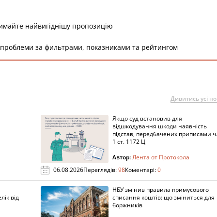
римайте найвигіднішу пропозицію
 проблеми за фильтрами, показниками та рейтингом
Дивитись усі н
Якщо суд встановив для
а
відшкодування шкоди наявність
підстав, передбачених приписами ч
1 ст. 1172 Ц
Автор:
Лента от Протокола
06.08.2026
Переглядів:
98
Коментарі:
0
НБУ змінив правила примусового
лік від
списання коштів: що зміниться для
боржників