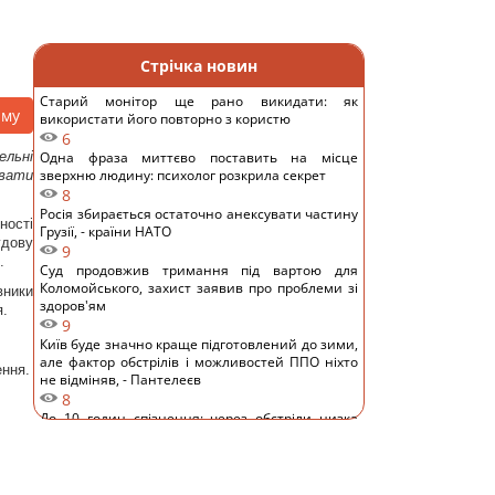
Стрічка новин
Старий монітор ще рано викидати: як
аму
використати його повторно з користю
6
ельні
Одна фраза миттєво поставить на місце
зверхню людину: психолог розкрила секрет
вати
8
Росія збирається остаточно анексувати частину
ності
Грузії, - країни НАТО
удову
9
.
Суд продовжив тримання під вартою для
Коломойського, захист заявив про проблеми зі
вники
здоров'ям
я.
9
Київ буде значно краще підготовлений до зими,
але фактор обстрілів і можливостей ППО ніхто
ення.
не відміняв, - Пантелеєв
8
До 10 годин спізнення: через обстріли низка
поїздів курсують із затримками
11
Бюджетний вибір: названо головний
автомобільний бестселер у Європі