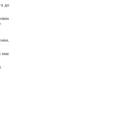
га до
лових
.
ніки,
х має
в.