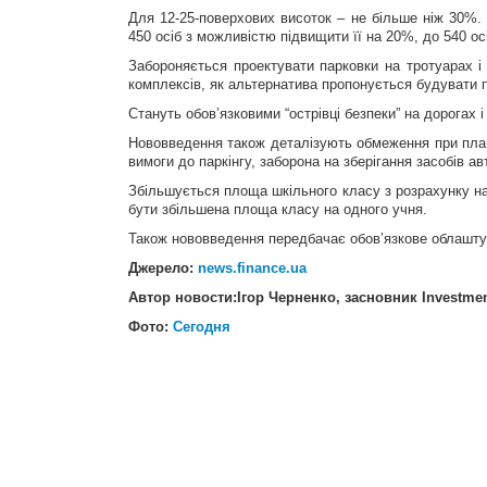
Для 12-25-поверхових висоток – не більше ніж 30%.
450 осіб з можливістю підвищити її на 20%, до 540 осі
Забороняється проектувати парковки на тротуарах і
комплексів, як альтернатива пропонується будувати пі
Стануть обов’язковими “острівці безпеки” на дорогах 
Нововведення також деталізують обмеження при плану
вимоги до паркінгу, заборона на зберігання засобів а
Збільшується площа шкільного класу з розрахунку на 
бути збільшена площа класу на одного учня.
Також нововведення передбачає обов’язкове облашту
Джерело:
news.finance.ua
Автор новости:Ігор Черненко, засновник Investmen
Фото:
Сегодня