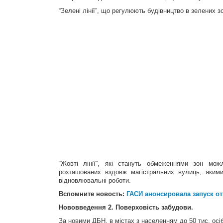
“Зелені лінії”, що регулюють будівництво в зелених з
“Жовті лінії”, які стануть обмеженнями зон мож
розташованих вздовж магістральних вулиць, якими
відновлювальні роботи.
Вспомните новость:
ГАСИ анонсировала запуск о
Нововведення 2. Поверховість забудови.
За новими ДБН, в містах з населенням до 50 тис. осі