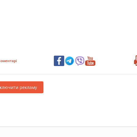
оментарі
дключити рекламу