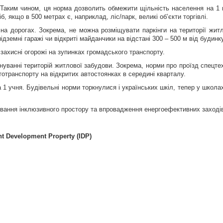
 Таким чином, ця норма дозволить обмежити щільність населення на 1 
б, якщо в 500 метрах є, наприклад, ліс/парк, великі об’єкти торгівлі.
 на дорогах. Зокрема, не можна розміщувати паркінги на території жит
дземні гаражі чи відкриті майданчики на відстані 300 – 500 м від будинку
і захисні огорожі на зупинках громадського транспорту.
ванні територій житлової забудови. Зокрема, норми про проїзд спецтех
втотранспорту на відкритих автостоянках в середині кварталу.
1 учня. Будівельні норми торкнулися і українських шкіл, тепер у школа
вання інклюзивного простору та впровадження енергоефективних заході
t Development Property (IDP)