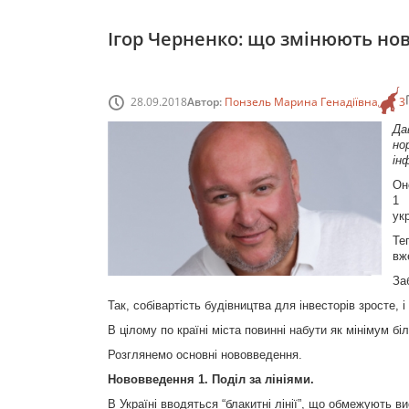
Ігор Черненко: що змінюють нов
28.09.2018
Автор:
Понзель Марина Генадіївна
3
Да
но
ін
Он
1 
ук
Те
вж
За
Так, собівартість будівництва для інвесторів зросте,
В цілому по країні міста повинні набути як мінімум бі
Розглянемо основні нововведення.
Нововведення 1. Поділ за лініями.
В Україні вводяться “блакитні лінії”, що обмежують в