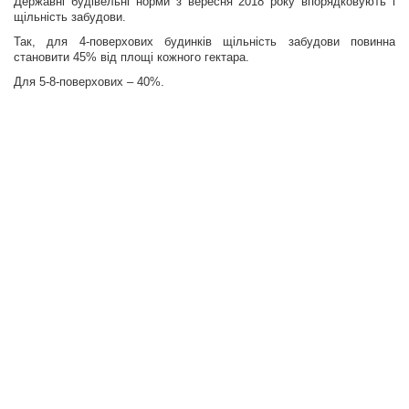
Державні будівельні норми з вересня 2018 року впорядковують і
щільність забудови.
Так, для 4-поверхових будинків щільність забудови повинна
становити 45% від площі кожного гектара.
Для 5-8-поверхових – 40%.