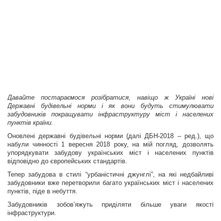
Давайте постараємося розібратися, навіщо ж Україні нові
Державні будівельні норми і як вони будуть стимулювати
забудовників покращувати інфраструктуру міст і населених
пунктів країни.
Оновлені державні будівельні норми (далі ДБН-2018 – ред.), що
набули чинності 1 вересня 2018 року, на мій погляд, дозволять
упорядкувати забудову українських міст і населених пунктів
відповідно до європейських стандартів.
Тепер забудова в стилі “урбаністичні джунглі”, на які недбайливі
забудовники вже перетворили багато українських міст і населених
пунктів, піде в небуття.
Забудовників зобов’яжуть приділяти більше уваги якості
інфраструктури.