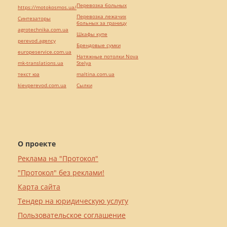
Перевозка больных
https://motokosmos.ua/
Перевозка лежачих
Синтезаторы
больных за границу
agrotechnika.com.ua
Шкафы купе
perevod.agency
Брендовые сумки
europeservice.com.ua
Натяжные потолки Nova
mk-translations.ua
Stelya
текст юа
maltina.com.ua
kievperevod.com.ua
Cылки
О проекте
Реклама на "Протокол"
"Протокол" без реклами!
Карта сайта
Тендер на юридическую услугу
Пользовательское соглашение