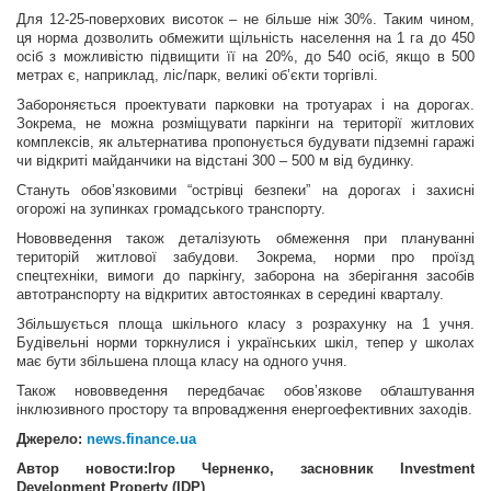
Для 12-25-поверхових висоток – не більше ніж 30%. Таким чином,
ця норма дозволить обмежити щільність населення на 1 га до 450
осіб з можливістю підвищити її на 20%, до 540 осіб, якщо в 500
метрах є, наприклад, ліс/парк, великі об’єкти торгівлі.
Забороняється проектувати парковки на тротуарах і на дорогах.
Зокрема, не можна розміщувати паркінги на території житлових
комплексів, як альтернатива пропонується будувати підземні гаражі
чи відкриті майданчики на відстані 300 – 500 м від будинку.
Стануть обов’язковими “острівці безпеки” на дорогах і захисні
огорожі на зупинках громадського транспорту.
Нововведення також деталізують обмеження при плануванні
територій житлової забудови. Зокрема, норми про проїзд
спецтехніки, вимоги до паркінгу, заборона на зберігання засобів
автотранспорту на відкритих автостоянках в середині кварталу.
Збільшується площа шкільного класу з розрахунку на 1 учня.
Будівельні норми торкнулися і українських шкіл, тепер у школах
має бути збільшена площа класу на одного учня.
Також нововведення передбачає обов’язкове облаштування
інклюзивного простору та впровадження енергоефективних заходів.
Джерело:
news.finance.ua
Автор новости:Ігор Черненко, засновник Investment
Development Property (IDP)