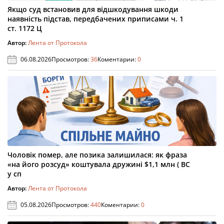
Якщо суд встановив для відшкодування шкоди
наявність підстав, передбачених приписами ч. 1
ст. 1172 Ц
Автор:
Лента от Протокола
06.08.2026
Просмотров:
36
Коментарии:
0
Чоловік помер, але позика залишилася: як фраза
«на його розсуд» коштувала дружині $1,1 млн ( ВС
у сп
Автор:
Лента от Протокола
05.08.2026
Просмотров:
440
Коментарии:
0