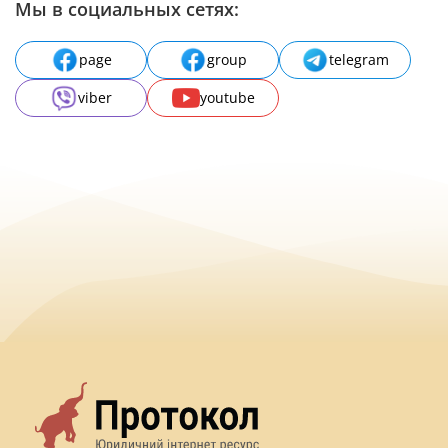
Мы в социальных сетях:
page
group
telegram
viber
youtube