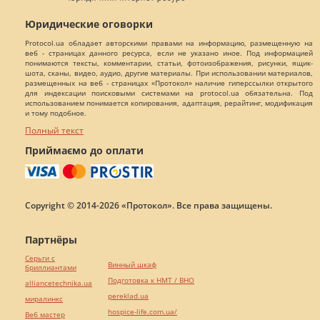
Юридические оговорки
Protocol.ua обладает авторскими правами на информацию, размещенную на
веб - страницах данного ресурса, если не указано иное. Под информацией
понимаются тексты, комментарии, статьи, фотоизображения, рисунки, ящик-
шота, сканы, видео, аудио, другие материалы. При использовании материалов,
размещенных на веб - страницах «Протокол» наличие гиперссылки открытого
для индексации поисковыми системами на protocol.ua обязательна. Под
использованием понимается копирования, адаптация, рерайтинг, модификация
и тому подобное.
Полный текст
Приймаємо до оплати
Copyright © 2014-2026 «Протокол». Все права защищены.
Партнёры
Серьги с
Винный шкаф
бриллиантами
Подготовка к НМТ / ВНО
alliancetechnika.ua
pereklad.ua
миралинкс
hospice-life.com.ua/
Веб мастер