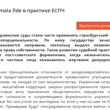
ala fide в практике ЕСПЧ
Відключити рекл
4
раинские суды стали часто применять страсбургский 
ропорциональности. По нему государство зачас
казывается неправым, поскольку выдало незакон
 права собственности. Такое развитие судебной прак
т пост-советского формализма, когда незначител
и частные лица оказывались жертвами допущен
ания принципиально отличаются от западноевропейских
а предоставления доказательств чрезвычайно упрощен
никам, не ожидая от них мошенничества. Украинская ситу
: масштабная коррупция, широко распространенное прин
совые акты присвоения общественного имущества ч
ет сложности и сохраняющаяся формальность украинс
 как бы она уткой ни выглядела, но если у нее на шее не б
ает. Примерами будут опосредованное получение взятки ч