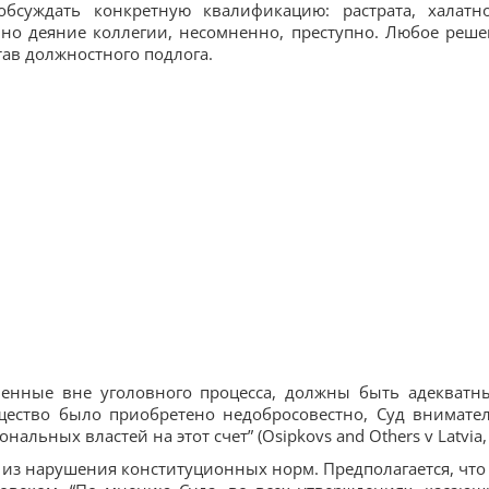
суждать конкретную квалификацию: растрата, халатно
 но деяние коллегии, несомненно, преступно. Любое реше
тав должностного подлога.
ученные вне уголовного процесса, должны быть адекватн
щество было приобретено недобросовестно, Суд внимате
льных властей на этот счет” (Osipkovs and Others v Latvia, 
 из нарушения конституционных норм. Предполагается, что