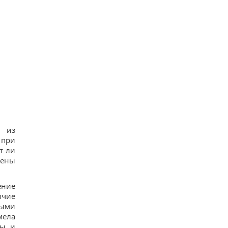
я из
 при
т ли
шены
ение
ичие
ными
мела
ны и