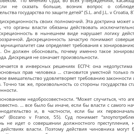
овеком. “По мнению Суда, во всех утверждениях, касающ
если не сказать больше, возник вопрос о соблюд
тва государства по защите детей” (S.L. and J.L. v Croatia, 87
 дискреционность своих полномочий. Эта доктрина может 
, что органы власти обязаны действовать исключительн
искреционность в нынешнем виде нарушает логику дейс
прозрачной. Дискреционность зачастую понимают соверш
 муниципалитет сам определяет требования к зонированию
м. Он должен обосновать, почему именно такое зониров
да. Дискреция не означает произвольности.
тречается в инверсных решениях ЕСПЧ: она недопустима
 основных прав человека … становится уместной только п
аемое вмешательство удовлетворяет требованию законности 
4). Точно так же, произвольность со стороны государства ст
енности.
основанием недобросовестности. “Может случиться, что аг
овестно. … все было бы иначе, если бы власти с самого на
нодательство и, в частности, если бы их первоначал
” (Bozano v France, 55). Суд понимает “злоупотребле
ечь не идет о совершении должностного преступления, 
ействиях власти. Поэтому действия чиновника могут 