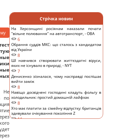
Стрічка новин
На Херсонщині росіянам наказали почати
аму
"вільне полювання" на автотранспорт, - ОВА
6
тест
Обрання суддів МКС: що сталось з кандидатом
від України
тую
8
ные
ШІ навчився створювати життєздатні віруси,
тики
яких не існувало в природі, - NYT
ьные
7
ных
Денисенко зізналася, чому насправді поспішає
вийти заміж
8
. Не
Навіщо досвідчені господині кладуть фольгу в
а по
холодильник: простий домашній лайфхак
8
ация
Хто має платити за сімейну відпустку: британців
ятие
здивували очікування покоління Z
ерез
11
кого
Європу накрила нова хвиля спеки: яким
удет
курортам загрожують лісові пожежі та
небезпека
ерез
12