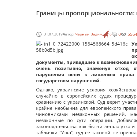
Границы пропорциональности: m
0
556
31.07.2019
Автор:
Черный Вадим
6
Ук
п
о
документы, приведшие к возникновению
очень позитивно, знаменуя отход о
нарушения вели к лишению права 
государством нарушений.
Однако, украинские условия хозяйствов
случайно в европейских судах процедур
сравнению с украинской. Суд верит участ
крайне необычна для европейского права
чиновниками незаконных решений, мас
незаконные по сути операции. Добавля
законодательства: как бы ни летала утка и
таблички “Утка”, суд ее таковой не призн