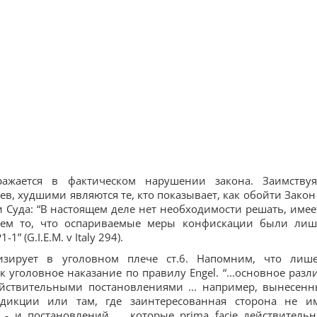
ражается в фактическом нарушении закона. Заимству
ев, худшими являются те, кто показывает, как обойти Закон
Суда: “В настоящем деле нет необходимости решать, имее
вием то, что оспариваемые меры конфискации были ли
 (G.I.E.M. v Italy 294).
изирует в уголовном плече ст.6. Напомним, что лиш
к уголовное наказание по правилу Engel. “...основное разл
ействительными постановлениями ... например, вынесен
дикции или там, где заинтересованная сторона не и
- и постановлений ... которые prima facie действитель