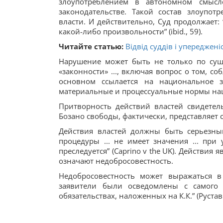
злоупотреблением в автономном смысл
законодательстве. Такой состав злоупот
власти. И действительно, Суд продолжает:
какой-либо произвольности” (ibid., 59).
Читайте статью:
Відвід суддів і упереджен
Нарушение может быть не только по суще
«законности» ..., включая вопрос о том, с
основном ссылается на национальное за
материальные и процессуальные нормы нац
Притворность действий властей свидетель
Бозано свободы, фактически, представляет 
Действия властей должны быть серьезным
процедуры ... не имеет значения ... при 
преследуется” (Caprino v the UK). Действи
означают недобросовестность.
Недобросовестность может выражаться в
заявители были осведомлены с самого
обязательствах, наложенных на К.К.” (Рустав