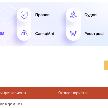
си для юристів
Каталог юристів
e в практике Е...