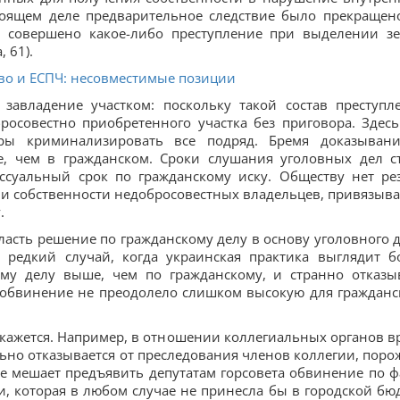
стоящем деле предварительное следствие было прекращен
ли совершено какое-либо преступление при выделении з
, 61).
во и ЕСПЧ: несовместимые позиции
завладение участком: поскольку такой состав преступл
росовестно приобретенного участка без приговора. Здес
ры криминализировать все подряд. Бремя доказыван
е, чем в гражданском. Сроки слушания уголовных дел с
ессуальный срок по гражданскому иску. Обществу нет ре
и собственности недобросовестных владельцев, привязыва
.
асть решение по гражданскому делу в основу уголовного д
 редкий случай, когда украинская практика выглядит б
ому делу выше, чем по гражданскому, и странно отказы
о обвинение не преодолело слишком высокую для гражданс
кажется. Например, в отношении коллегиальных органов в
льно отказывается от преследования членов коллегии, поро
е мешает предъявить депутатам горсовета обвинение по ф
и, которая в любом случае не принесла бы в городской бю