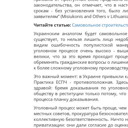
законодательства, он отмечает, что в на
срокам - без установления того, было 
заявителям” (Misiukonis and Others v Lithuania
Читайте статью:
Самовольное строительст
Украинским аналогом будет самовольное 
существует, то нельзя лишить лицо недоб
видим ошибочность популистской мане
уголовном процессе очень высоко - выш
велики, что за это время проходит проц
обременять гражданские вопросы о лишени
к более сложному уголовному производству
Это важный момент: в Украине привыкли кл
Практика ЕСПЧ - противоположная. Здесь
здравой: бремя доказывания по уголовн
обществу в реституции только потому, чт
процесса планку доказывания.
Уголовный процесс может быть проще, чем 
местных советов, прокуратура безосновате
коллективную безответственность. Ничто н
приватизации: они дали согласие до оценк