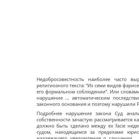
Недобросовестность наиболее часто вы
религиозного текста: “Из семи видов фарисе
его формальном соблюдении”. Или словами 
нарушение ... автоматическим последст
законного основания и поэтому нарушили Р1-1”
Подробнее нарушение закона Суд анал
собственности зачастую рассматривается ка
должно быть сделано между ex facie нед
судом, находящимся за пределами юрис
надлежащего уведомления о слушании ... 