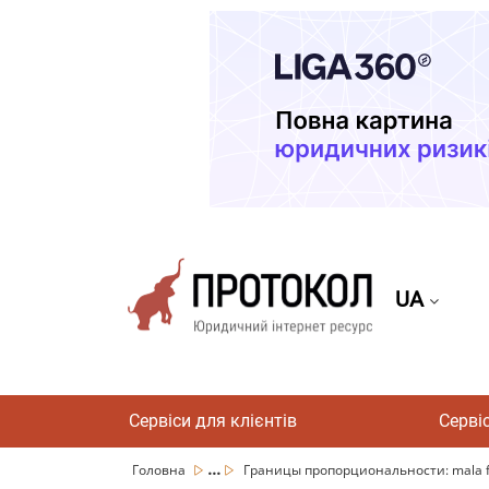
UA
Сервіси для клієнтів
Серві
...
Головна
Границы пропорциональности: mala fid