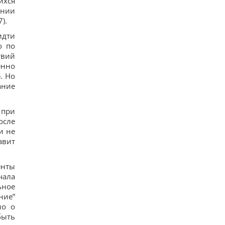
ихся
ении
).
идти
о по
твий
енно
. Но
ание
 при
осле
и не
авит
енты
чала
ьное
ние”
но о
быть