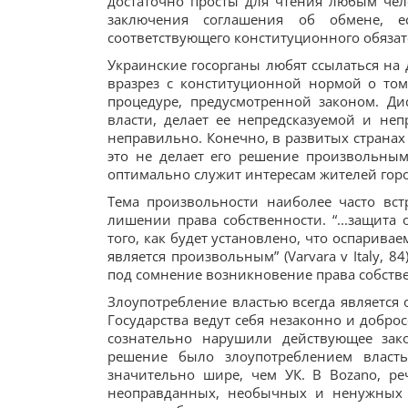
достаточно просты для чтения любым чел
заключения соглашения об обмене, 
соответствующего конституционного обязательс
Украинские госорганы любят ссылаться на
вразрез с конституционной нормой о том
процедуре, предусмотренной законом. Д
власти, делает ее непредсказуемой и не
неправильно. Конечно, в развитых странах
это не делает его решение произвольны
оптимально служит интересам жителей горо
Тема произвольности наиболее часто вс
лишении
права собственности. “...защита
того, как будет установлено, что оспарив
является произвольным” (Varvara v Italy, 8
под сомнение
возникновение
права собств
Злоупотребление властью всегда является 
Государства ведут себя незаконно и доброс
сознательно нарушили действующее зако
решение было злоупотреблением властью
значительно шире, чем УК. В Bozano, р
неоправданных, необычных и ненужных д