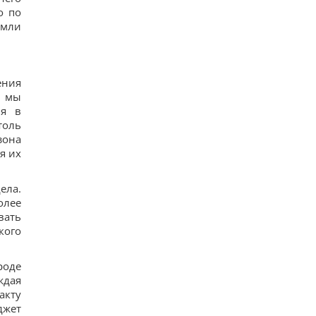
ракету для Су-57, - ЗМІ
о по
15
емли
Старий монітор ще рано викидати: як
використати його повторно з користю
10
Одна фраза миттєво поставить на місце
зверхню людину: психолог розкрила секрет
ения
13
ь мы
Росія збирається остаточно анексувати частину
ия в
Грузії, - країни НАТО
толь
16
зона
Суд продовжив тримання під вартою для
Коломойського, захист заявив про проблеми зі
я их
здоров'ям
13
ела.
олее
вать
кого
роде
ждая
акту
джет