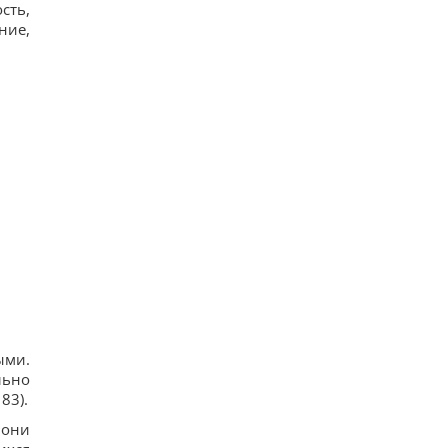
сть,
ние,
ыми.
льно
83).
 они