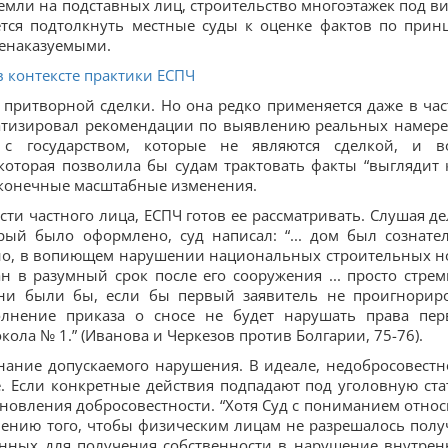
земли на подставных лиц, строительство многоэтажек под в
ется подтолкнуть местные суды к оценке фактов по прин
ненаказуемыми.
 контексте практики ЕСПЧ
 притворной сделки. Но она редко применяется даже в час
ематизировал рекомендации по выявлению реальных намер
с государством, которые не являются сделкой, и в
оторая позволила бы судам трактовать факты “выглядит к
сконечные масштабные изменения.
ти частного лица, ЕСПЧ готов ее рассматривать. Слушая де
рый было оформлено, суд написал: “... дом был сознате
льно, в вопиющем нарушении национальных строительных н
 в разумный срок после его сооружения ... просто стрем
ни были бы, если бы первый заявитель не проигнорир
олнение приказа о сносе не будет нарушать права пер
окола № 1.” (Иванова и Черкезов против Болгарии, 75-76).
ознание допускаемого нарушения. В идеале, недобросовестн
. Если конкретные действия подпадают под уголовную ста
ановления добросовестности. “Хотя Суд с пониманием относ
чению того, чтобы физическим лицам не разрешалось полу
енных для получения собственности в нарушение внутрен