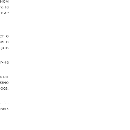
ьном
гана
твие
ет о
ия в
дать
г-на
ьтат
езно
оса,
“...
овых