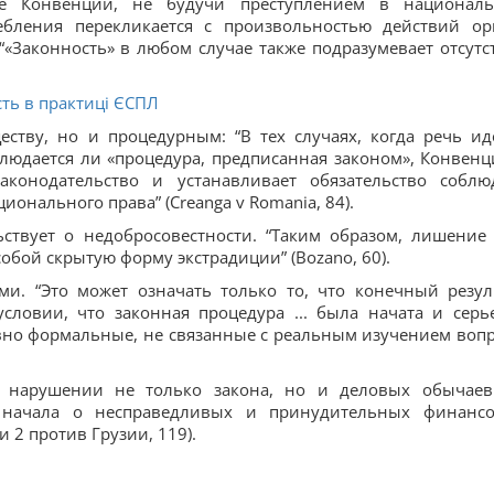
е Конвенции, не будучи преступлением в национал
ребления перекликается с произвольностью действий ор
 “«Законность» в любом случае также подразумевает отсутс
ість в практиці ЄСПЛ
ству, но и процедурным: “В тех случаях, когда речь ид
облюдается ли «процедура, предписанная законом», Конвенц
конодательство и устанавливает обязательство соблю
ионального права” (
Creanga v Romania, 84).
ствует о недобросовестности. “Таким образом, лишение 
собой скрытую форму экстрадиции” (Bozano, 60).
и. “Это может означать только то, что конечный резул
условии, что законная процедура ... была начата и серь
я явно формальные, не связанные с реальным изучением вопр
 нарушении не только закона, но и деловых обычаев. 
 начала о несправедливых и принудительных финанс
и 2 против Грузии, 119).