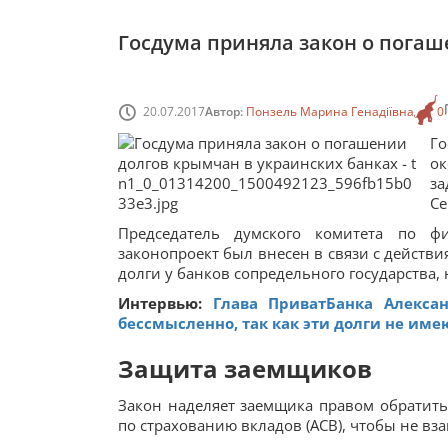
Госдума приняла закон о погаш
20.07.2017
Автор:
Понзель Марина Генадіївна
0
Го
ок
з
Се
Председатель думского комитета по ф
законопроект был внесен в связи с действ
долги у банков сопредельного государства,
Интервью:
Глава ПриватБанка Алекса
бессмысленно, так как эти долги не име
Защита заемщиков
Закон наделяет заемщика правом обратить
по страхованию вкладов (АСВ), чтобы не в