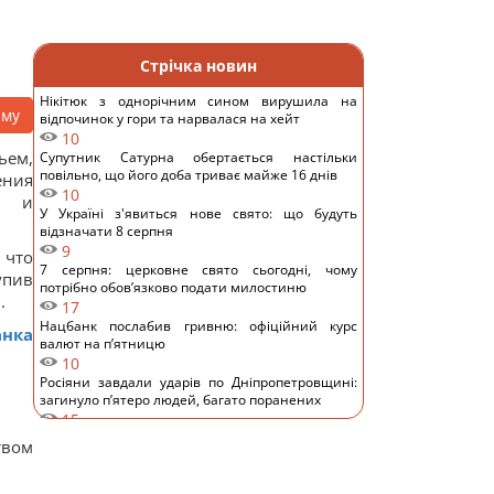
Стрічка новин
Нікітюк з однорічним сином вирушила на
аму
відпочинок у гори та нарвалася на хейт
10
ьем,
Супутник Сатурна обертається настільки
повільно, що його доба триває майже 16 днів
ения
10
у и
У Україні з'явиться нове свято: що будуть
відзначати 8 серпня
9
 что
7 серпня: церковне свято сьогодні, чому
упив
потрібно обов’язково подати милостиню
.
17
Нацбанк послабив гривню: офіційний курс
анка
валют на п’ятницю
10
Росіяни завдали ударів по Дніпропетровщині:
загинуло пʼятеро людей, багато поранених
15
Загадка із сірниками, у якій правильна відповідь
твом
ховається в одному русі
11