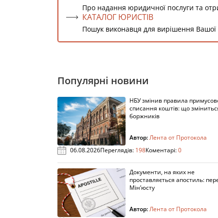
Про надання юридичної послуги та от
КАТАЛОГ ЮРИСТІВ
Пошук виконавця для вирішення Вашої
Популярні новини
НБУ змінив правила примусов
списання коштів: що змінитьс
боржників
Автор:
Лента от Протокола
06.08.2026
Переглядів:
198
Коментарі:
0
Документи, на яких не
проставляється апостиль: пере
Мін’юсту
Автор:
Лента от Протокола