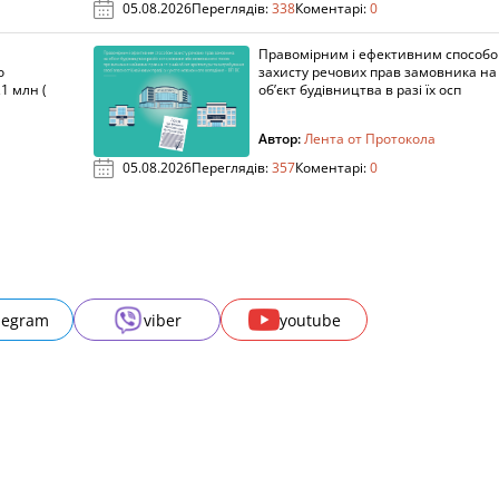
05.08.2026
Переглядів:
338
Коментарі:
0
Правомірним і ефективним способ
о
захисту речових прав замовника на
1 млн (
об’єкт будівництва в разі їх осп
Автор:
Лента от Протокола
05.08.2026
Переглядів:
357
Коментарі:
0
legram
viber
youtube