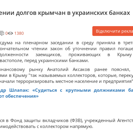
ении долгов крымчан в украинских банках
Відключити рекл
0
1380
сдума на пленарном заседании в среду приняла в трет
ончательном чтении закон об уточнении правил погаш
адолженности заемщиков, проживающих в Крым
вастополе, перед украинскими банками.
инансовому рынку Анатолий Аксаков ранее пояснял,
иями в Крыму "так называемых коллекторов, которые, перек
 начали терроризировать местное население и предприятия"
ндр Шлапак: «Судиться с крупными должниками б
ют обеспечения»
ся в Фонд защиты вкладчиков (ФЗВ), учрежденный Агентс
заимодействовать с коллектором напрямую.