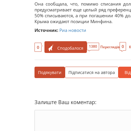
Она сообщала, что, помимо списания до
предусматривает еще целый ряд преференци
50% списываются, а при погашении 40% дол
Крыма ожидают позиции Минфина.
Источник:
Риа новости
0
1380
0
Переглядів
К
Сподобалося
Подякувати
Підписатися на автора
Ві
Залиште Ваш коментар: