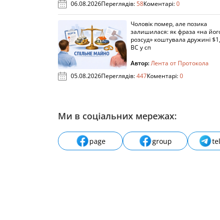
06.08.2026
Переглядів:
58
Коментарі:
0
Чоловік помер, але позика
залишилася: як фраза «на йог
розсуд» коштувала дружині $1,
ВС у сп
Автор:
Лента от Протокола
05.08.2026
Переглядів:
447
Коментарі:
0
Ми в соціальних мережах:
page
group
te