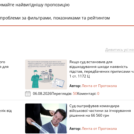
римайте найвигіднішу пропозицію
 проблеми за фильтрами, показниками та рейтингом
Дивитись усі н
ого
Якщо суд встановив для
я для
відшкодування шкоди наявність
підстав, передбачених приписами ч
1 ст. 1172 Ц
Автор:
Лента от Протокола
06.08.2026
Переглядів:
50
Коментарі:
0
Суд оштрафував командира
лік від
військової частини за ігнорування
рішення на 66 560 грн
Автор:
Лента от Протокола