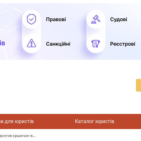
си для юристів
Каталог юристів
олгов крымчан в...