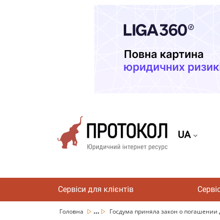
UA
Сервіси для клієнтів
Серві
...
Головна
Госдума приняла закон о погашении д