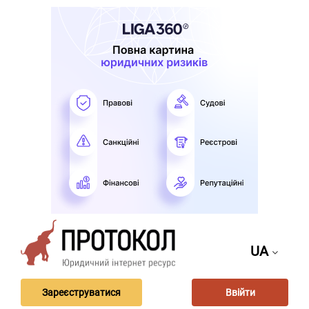
UA
Зареєструватися
Ввійти