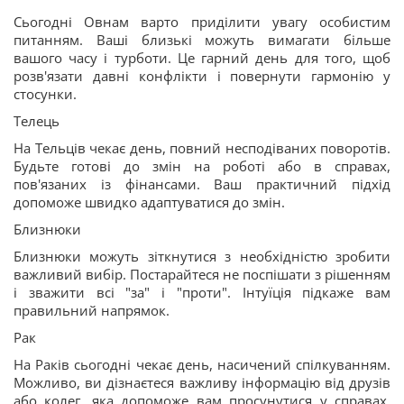
Сьогодні Овнам варто приділити увагу особистим
питанням. Ваші близькі можуть вимагати більше
вашого часу і турботи. Це гарний день для того, щоб
розв'язати давні конфлікти і повернути гармонію у
стосунки.
Телець
На Тельців чекає день, повний несподіваних поворотів.
Будьте готові до змін на роботі або в справах,
пов'язаних із фінансами. Ваш практичний підхід
допоможе швидко адаптуватися до змін.
Близнюки
Близнюки можуть зіткнутися з необхідністю зробити
важливий вибір. Постарайтеся не поспішати з рішенням
і зважити всі "за" і "проти". Інтуїція підкаже вам
правильний напрямок.
Рак
На Раків сьогодні чекає день, насичений спілкуванням.
Можливо, ви дізнаєтеся важливу інформацію від друзів
або колег, яка допоможе вам просунутися у справах.