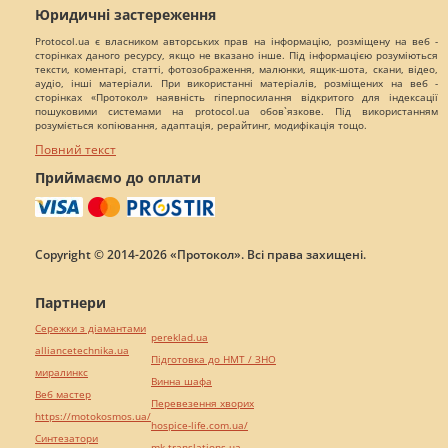
Юридичні застереження
Protocol.ua є власником авторських прав на інформацію, розміщену на веб -
сторінках даного ресурсу, якщо не вказано інше. Під інформацією розуміються
тексти, коментарі, статті, фотозображення, малюнки, ящик-шота, скани, відео,
аудіо, інші матеріали. При використанні матеріалів, розміщених на веб -
сторінках «Протокол» наявність гіперпосилання відкритого для індексації
пошуковими системами на protocol.ua обов`язкове. Під використанням
розуміється копіювання, адаптація, рерайтинг, модифікація тощо.
Повний текст
Приймаємо до оплати
Copyright © 2014-2026 «Протокол». Всі права захищені.
Партнери
Сережки з діамантами
pereklad.ua
alliancetechnika.ua
Підготовка до НМТ / ЗНО
миралинкс
Винна шафа
Веб мастер
Перевезення хворих
https://motokosmos.ua/
hospice-life.com.ua/
Синтезатори
mk-translations.ua