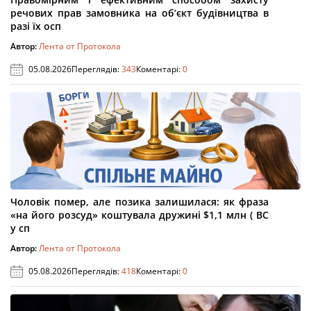
речових прав замовника на об’єкт будівництва в
разі їх осп
Автор:
Лента от Протокола
05.08.2026
Переглядів:
343
Коментарі:
0
Чоловік помер, але позика залишилася: як фраза
«на його розсуд» коштувала дружині $1,1 млн ( ВС
у сп
Автор:
Лента от Протокола
05.08.2026
Переглядів:
418
Коментарі:
0