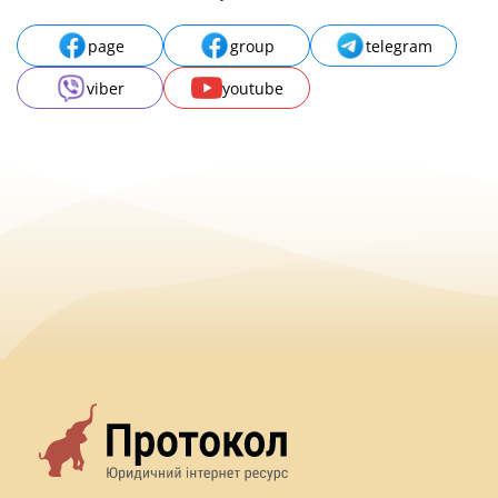
page
group
telegram
viber
youtube