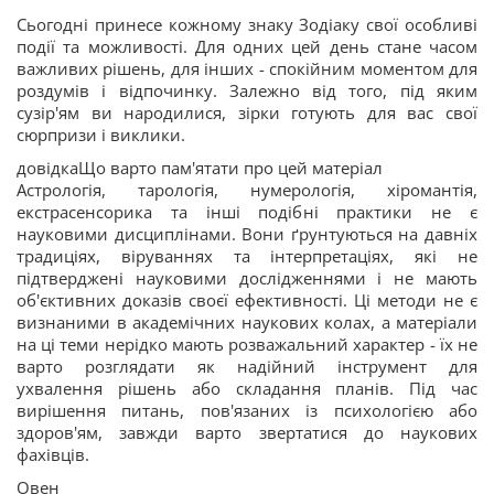
Сьогодні принесе кожному знаку Зодіаку свої особливі
події та можливості. Для одних цей день стане часом
важливих рішень, для інших - спокійним моментом для
роздумів і відпочинку. Залежно від того, під яким
сузір'ям ви народилися, зірки готують для вас свої
сюрпризи і виклики.
довідкаЩо варто пам'ятати про цей матеріал
Астрологія, тарологія, нумерологія, хіромантія,
екстрасенсорика та інші подібні практики не є
науковими дисциплінами. Вони ґрунтуються на давніх
традиціях, віруваннях та інтерпретаціях, які не
підтверджені науковими дослідженнями і не мають
об'єктивних доказів своєї ефективності. Ці методи не є
визнаними в академічних наукових колах, а матеріали
на ці теми нерідко мають розважальний характер - їх не
варто розглядати як надійний інструмент для
ухвалення рішень або складання планів. Під час
вирішення питань, пов'язаних із психологією або
здоров'ям, завжди варто звертатися до наукових
фахівців.
Овен