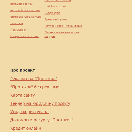
perevod.agency
maltina.com.ua
agrotechnika.com.ua
Шафи купе
europeservice.com.ua
Брендові сумки
текст юа
Натяжні стелі Nova Stelya
Посилання
Перевезення хворих за
kievperevod.com.ua
кордон
Про проект
Реклама на "Протокол"
"Протокол" без реклами!
Карта сайту
Тендер на юридичну послугу
Угода користувача
Допомогти ресурсу "Протокол"
Кредит онлайн