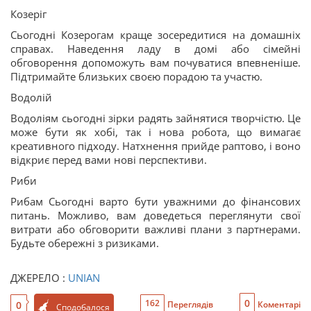
Козеріг
Сьогодні Козерогам краще зосередитися на домашніх
справах. Наведення ладу в домі або сімейні
обговорення допоможуть вам почуватися впевненіше.
Підтримайте близьких своєю порадою та участю.
Водолій
Водоліям сьогодні зірки радять зайнятися творчістю. Це
може бути як хобі, так і нова робота, що вимагає
креативного підходу. Натхнення прийде раптово, і воно
відкриє перед вами нові перспективи.
Риби
Рибам Сьогодні варто бути уважними до фінансових
питань. Можливо, вам доведеться переглянути свої
витрати або обговорити важливі плани з партнерами.
Будьте обережні з ризиками.
ДЖЕРЕЛО :
UNIAN
0
162
0
Переглядів
Коментарі
Сподобалося