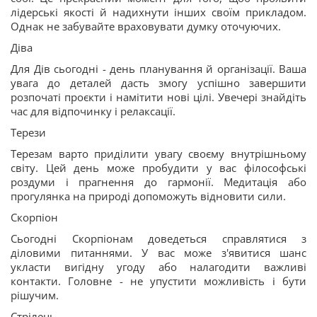
лідерські якості й надихнути інших своїм прикладом.
Однак не забувайте враховувати думку оточуючих.
Діва
Для Дів сьогодні - день планування й організації. Ваша
увага до деталей дасть змогу успішно завершити
розпочаті проєкти і намітити нові цілі. Увечері знайдіть
час для відпочинку і релаксації.
Терези
Терезам варто приділити увагу своєму внутрішньому
світу. Цей день може пробудити у вас філософські
роздуми і прагнення до гармонії. Медитація або
прогулянка на природі допоможуть відновити сили.
Скорпіон
Сьогодні Скорпіонам доведеться справлятися з
діловими питаннями. У вас може з'явитися шанс
укласти вигідну угоду або налагодити важливі
контакти. Головне - не упустити можливість і бути
рішучим.
Стрілець