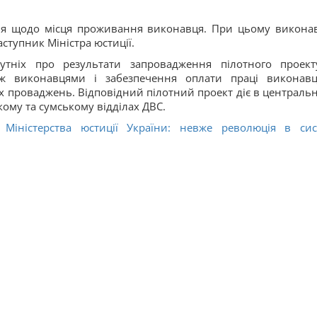
ня щодо місця проживання виконавця. При цьому викона
аступник Міністра юстиції.
тніх про результати запровадження пілотного проект
іж виконавцями і забезпечення оплати праці виконав
них проваджень. Відповідний пілотний проект діє в централь
кому та сумському відділах ДВС.
Міністерства юстиції України: невже революція в сис