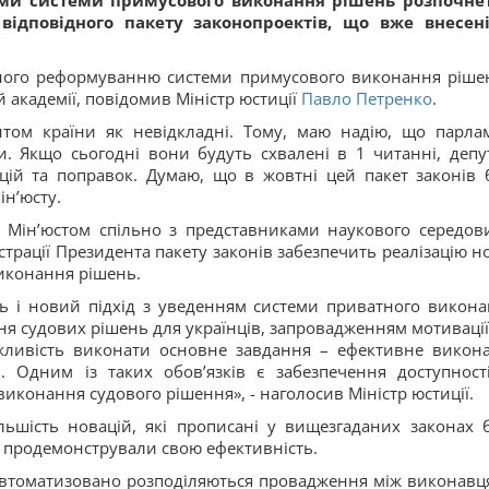
и системи примусового виконання рішень розпочне
відповідного пакету законопроектів, що вже внесен
ченого реформуванню системи примусового виконання ріше
 академії, повідомив Міністр юстиції
Павло Петренко
.
нтом країни як невідкладні. Тому, маю надію, що парла
и. Якщо сьогодні вони будуть схвалені в 1 читанні, депу
ій та поправок. Думаю, що в жовтні цей пакет законів 
ін’юсту.
 Мін’юстом спільно з представниками наукового середов
істрації Президента пакету законів забезпечить реалізацію н
виконання рішень.
ь і новий підхід з уведенням системи приватного викона
я судових рішень для українців, запровадженням мотивації
ожливість виконати основне завдання – ефективне викон
. Одним із таких обов’язків є забезпечення доступност
виконання судового рішення», - наголосив Міністр юстиції.
льшість новацій, які прописані у вищезгаданих законах 
та продемонстрували свою ефективність.
 автоматизовано розподіляються провадження між виконавц