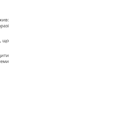
жив:
разі
, що
дити
теми