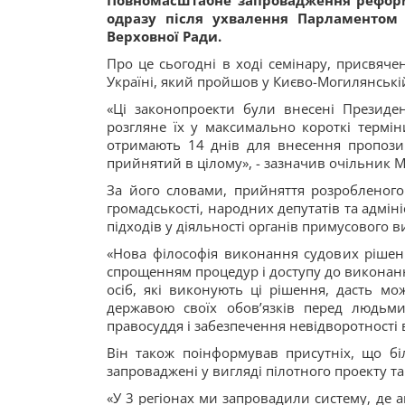
Повномасштабне запровадження реформ
одразу після ухвалення Парламентом 
Верховної Ради.
Про це сьогодні в ході семінару, присвя
Україні, який пройшов у Києво-Могилянській
«Ці законопроекти були внесені Президе
розгляне їх у максимально короткі термін
отримають 14 днів для внесення пропозиц
прийнятий в цілому», - зазначив очільник М
За його словами, прийняття розробленого
громадськості, народних депутатів та адмін
підходів у діяльності органів примусового 
«Нова філософія виконання судових рішен
спрощенням процедур і доступу до виконанн
осіб, які виконують ці рішення, дасть м
державою своїх обов’язків перед людьми
правосуддя і забезпечення невідворотності 
Він також поінформував присутніх, що бі
запроваджені у вигляді пілотного проекту 
«У 3 регіонах ми запровадили систему, де