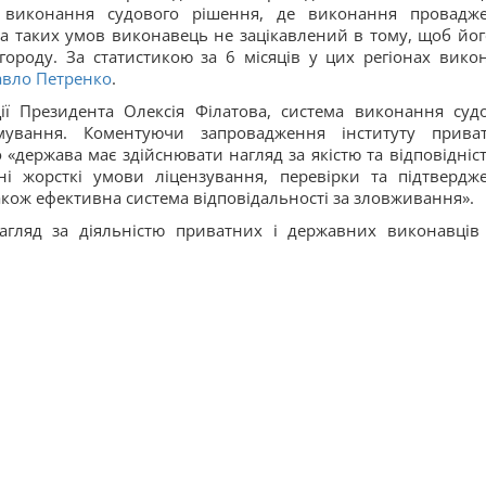
 виконання судового рішення, де виконання провадж
а таких умов виконавець не зацікавлений в тому, щоб його
ороду. За статистикою за 6 місяців у цих регіонах вико
авло Петренко
.
ії Президента Олексія Філатова, система виконання суд
мування. Коментуючи запровадження інституту прива
«держава має здійснювати нагляд за якістю та відповідніст
ні жорсткі умови ліцензування, перевірки та підтвердж
акож ефективна система відповідальності за зловживання».
агляд за діяльністю приватних і державних виконавців