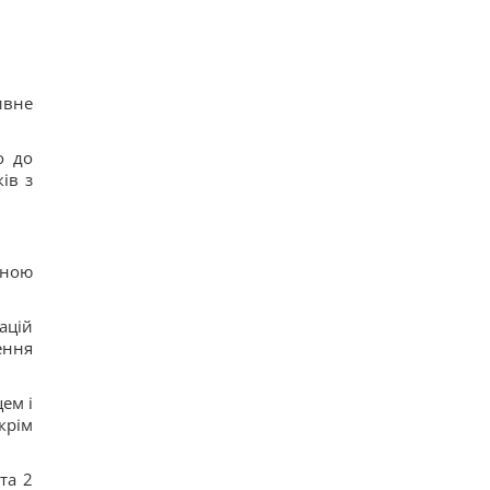
ивне
о до
ів з
иною
ацій
ення
ем і
крім
та 2