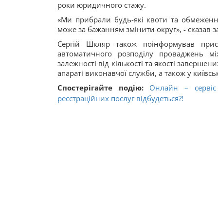
роки юридичного стажу.
«Ми прибрали будь-які квоти та обмежен
може за бажанням змінити округ», - сказав з
Сергій Шкляр також поінформував прису
автоматичного розподілу проваджень м
залежності від кількості та якості заверше
апараті виконавчої служби, а також у київсь
Спостерігайте подію:
Онлайн – сервіс 
реєстраційних послуг відбудеться?!