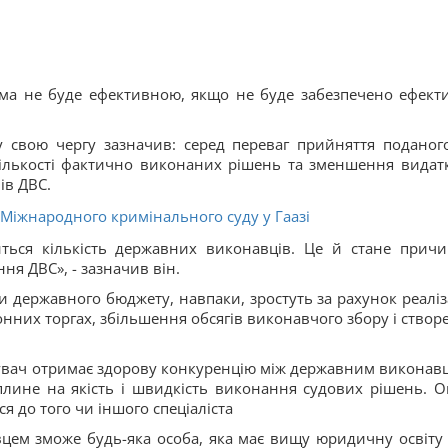
ма не буде ефективною, якщо не буде забезпечено ефект
у свою чергу зазначив: серед переваг прийняття поданог
ількості фактично виконаних рішень та зменшення видатк
ів ДВС.
 Міжнародного кримінального суду у Гаазі
ться кількість державних виконавців. Це й стане прич
я ДВС», - зазначив він.
 державного бюджету, навпаки, зростуть за рахунок реаліз
них торгах, збільшення обсягів виконавчого збору і створ
ягувач отримає здорову конкуренцію між державним виконавц
лине на якість і швидкість виконання судових рішень. О
ся до того чи іншого спеціаліста
цем зможе будь-яка особа, яка має вищу юридичну освіту 