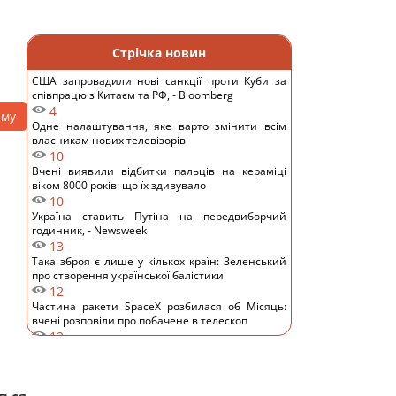
Стрічка новин
США запровадили нові санкції проти Куби за
співпрацю з Китаєм та РФ, - Bloomberg
4
аму
Одне налаштування, яке варто змінити всім
власникам нових телевізорів
10
Вчені виявили відбитки пальців на кераміці
віком 8000 років: що їх здивувало
10
Україна ставить Путіна на передвиборчий
годинник, - Newsweek
13
Така зброя є лише у кількох країн: Зеленський
про створення української балістики
12
Частина ракети SpaceX розбилася об Місяць:
вчені розповіли про побачене в телескоп
12
Нікітюк з однорічним сином вирушила на
відпочинок у гори та нарвалася на хейт
12