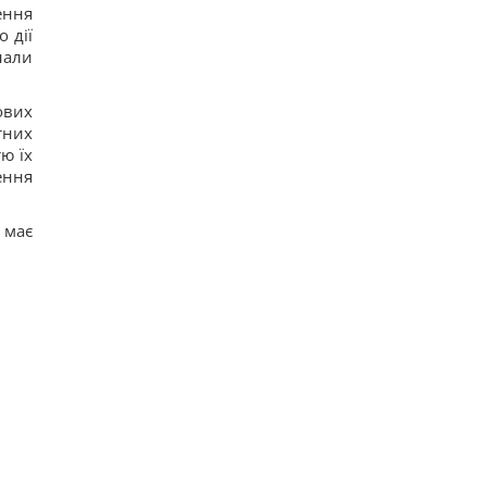
13
ення
Телескоп на Гаваях зафіксував нові загадкові
 дії
явища на поверхні Сонця
нали
17
Трамп "наїхав" на Гегсета через гострий
дефіцит ракет для ППО, - WP
ових
18
тних
КНДР перекинула до Росії понад 100 ракет: в ISW
ю їх
пояснили, чим це загрожує Україні
ення
13
Гороскоп на 6 серпня: Стрільцям –
сповільнитися, Скорпіонам – перенапруження
 має
16