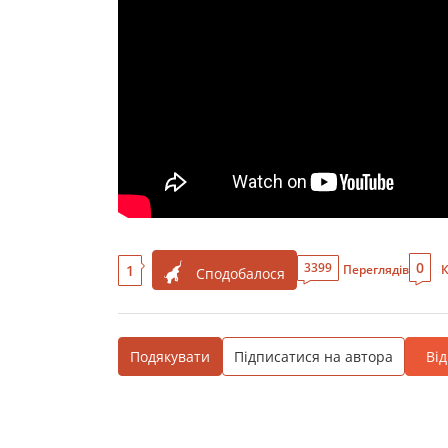
0
3399
1
Переглядів
К
Сподобалося
Подякувати
Підписатися на автора
Ві