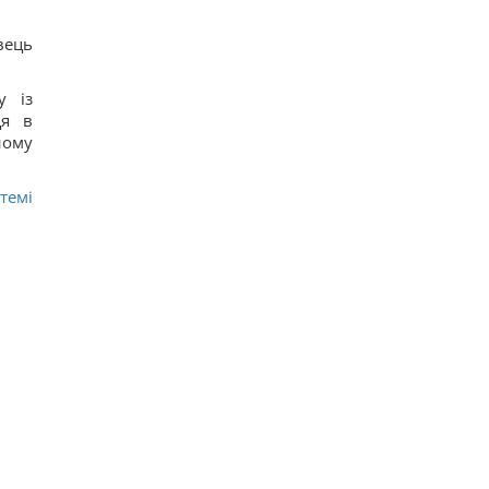
вець
у із
ця в
ному
темі