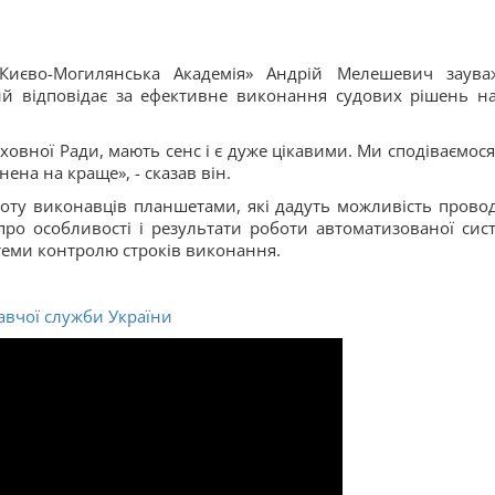
«Києво-Могилянська Академія» Андрій Мелешевич заува
ий відповідає за ефективне виконання судових рішень на
рховної Ради, мають сенс і є дуже цікавими. Ми сподіваємося
ена на краще», - сказав він.
оту виконавців планшетами, які дадуть можливість прово
 про особливості і результати роботи автоматизованої сис
теми контролю строків виконання.
вчої служби України