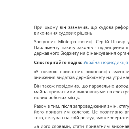
При цьому він зазначив, що судова рефор
виконання судових рішень.
Заступник Міністра юстиції Сергій Шкляр 
Парламенту пакету законів - підвищення к
державного бюджету на фінансування орган
Спостерігайте подію:
Україна і юрисдикція
«З появою приватних виконавців зменши
зниження видатків держбюджету на утриманн
Він також повідомив, що паралельно доходи
майна приватними виконавцями на електрон
нових робочих місць.
Разом з тим, після запровадження змін, ст
його приватним колегою. Це позитивно вп
того, стягувач на свій розсуд зможе звертати
За його словами, стати приватним виконав