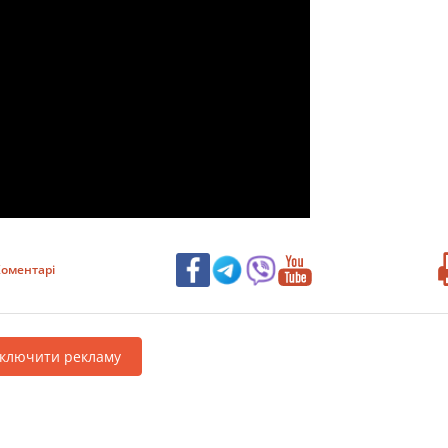
оментарі
дключити рекламу