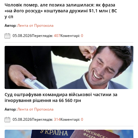
Чоловік помер, але позика залишилася: як фраза
«на його розсуд» коштувала дружині $1,1 млн ( ВС
у сп
Автор:
Лента от Протокола
05.08.2026
Переглядів:
407
Коментарі:
0
Суд оштрафував командира військової частини за
ігнорування рішення на 66 560 грн
Автор:
Лента от Протокола
05.08.2026
Переглядів:
314
Коментарі:
0