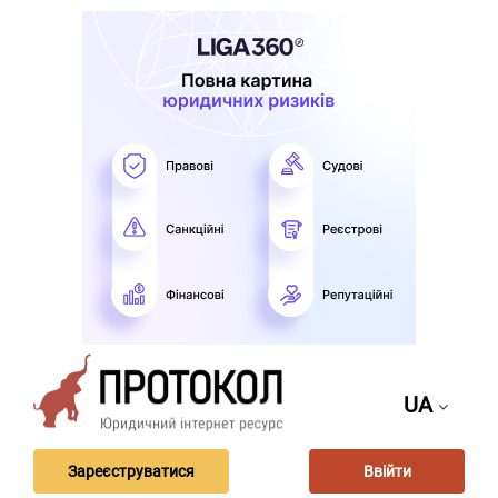
UA
Зареєструватися
Ввійти