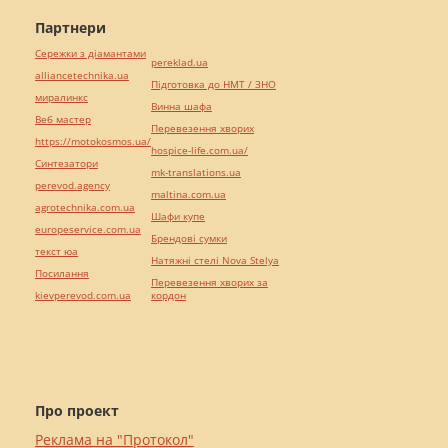
Партнери
Сережки з діамантами
pereklad.ua
alliancetechnika.ua
Підготовка до НМТ / ЗНО
миралинкс
Винна шафа
Веб мастер
Перевезення хворих
https://motokosmos.ua/
hospice-life.com.ua/
Синтезатори
mk-translations.ua
perevod.agency
maltina.com.ua
agrotechnika.com.ua
Шафи купе
europeservice.com.ua
Брендові сумки
текст юа
Натяжні стелі Nova Stelya
Посилання
Перевезення хворих за
kievperevod.com.ua
кордон
Про проект
Реклама на "Протокол"