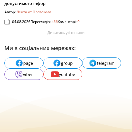
допустимого інфор
Автор:
Лента от Протокола
04.08.2026
Переглядів:
466
Коментарі:
0
Дивитись усі новини
Ми в соціальних мережах:
page
group
telegram
viber
youtube