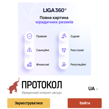
UA
Зареєструватися
Ввійти