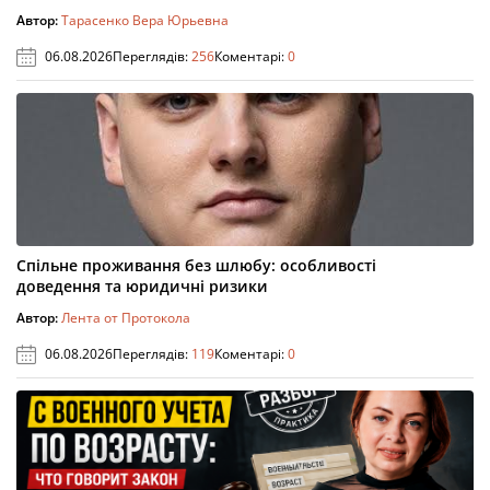
Автор:
Тарасенко Вера Юрьевна
06.08.2026
Переглядів:
256
Коментарі:
0
Спільне проживання без шлюбу: особливості
доведення та юридичні ризики
Автор:
Лента от Протокола
06.08.2026
Переглядів:
119
Коментарі:
0