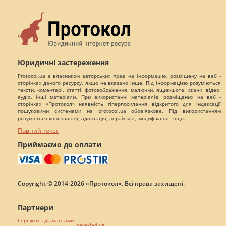
Юридичні застереження
Protocol.ua є власником авторських прав на інформацію, розміщену на веб -
сторінках даного ресурсу, якщо не вказано інше. Під інформацією розуміються
тексти, коментарі, статті, фотозображення, малюнки, ящик-шота, скани, відео,
аудіо, інші матеріали. При використанні матеріалів, розміщених на веб -
сторінках «Протокол» наявність гіперпосилання відкритого для індексації
пошуковими системами на protocol.ua обов`язкове. Під використанням
розуміється копіювання, адаптація, рерайтинг, модифікація тощо.
Повний текст
Приймаємо до оплати
Copyright © 2014-2026 «Протокол». Всі права захищені.
Партнери
Сережки з діамантами
pereklad.ua