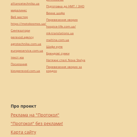
alliancetechnika.ua
Підготовка до НМТ / ЗНО
миралинкс
Винна шафа
Веб мастер
Перевезення хворих
https://motokosmos.ua/
hospice-life.com.ua/
Синтезатори
mk-translations.ua
perevod.agency
maltina.com.ua
agrotechnika.com.ua
Шафи купе
europeservice.com.ua
Брендові сумки
текст юа
Натяжні стелі Nova Stelya
Посилання
Перевезення хворих за
kievperevod.com.ua
кордон
Про проект
Реклама на "Протокол"
"Протокол" без реклами!
Карта сайту