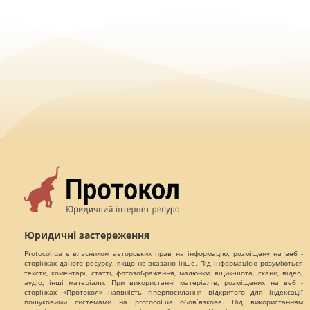
Юридичні застереження
Protocol.ua є власником авторських прав на інформацію, розміщену на веб -
сторінках даного ресурсу, якщо не вказано інше. Під інформацією розуміються
тексти, коментарі, статті, фотозображення, малюнки, ящик-шота, скани, відео,
аудіо, інші матеріали. При використанні матеріалів, розміщених на веб -
сторінках «Протокол» наявність гіперпосилання відкритого для індексації
пошуковими системами на protocol.ua обов`язкове. Під використанням