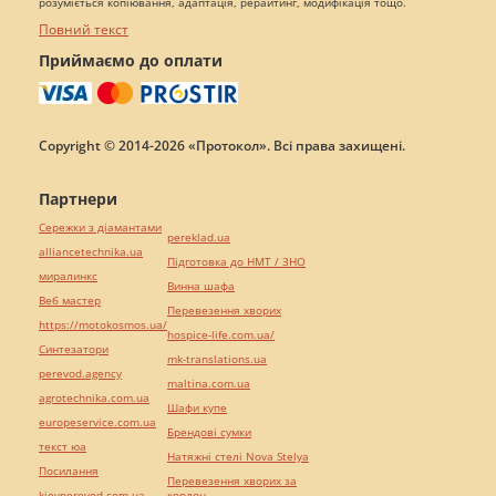
розуміється копіювання, адаптація, рерайтинг, модифікація тощо.
Повний текст
Приймаємо до оплати
Copyright © 2014-2026 «Протокол». Всі права захищені.
Партнери
Сережки з діамантами
pereklad.ua
alliancetechnika.ua
Підготовка до НМТ / ЗНО
миралинкс
Винна шафа
Веб мастер
Перевезення хворих
https://motokosmos.ua/
hospice-life.com.ua/
Синтезатори
mk-translations.ua
perevod.agency
maltina.com.ua
agrotechnika.com.ua
Шафи купе
europeservice.com.ua
Брендові сумки
текст юа
Натяжні стелі Nova Stelya
Посилання
Перевезення хворих за
kievperevod.com.ua
кордон