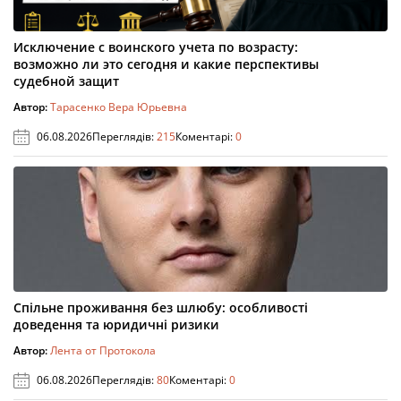
Исключение с воинского учета по возрасту:
возможно ли это сегодня и какие перспективы
судебной защит
Автор:
Тарасенко Вера Юрьевна
06.08.2026
Переглядів:
215
Коментарі:
0
Спільне проживання без шлюбу: особливості
доведення та юридичні ризики
Автор:
Лента от Протокола
06.08.2026
Переглядів:
80
Коментарі:
0