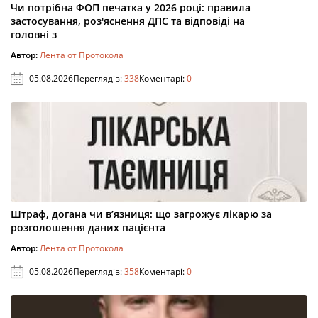
Чи потрібна ФОП печатка у 2026 році: правила
застосування, роз'яснення ДПС та відповіді на
головні з
Автор:
Лента от Протокола
05.08.2026
Переглядів:
338
Коментарі:
0
Штраф, догана чи в’язниця: що загрожує лікарю за
розголошення даних пацієнта
Автор:
Лента от Протокола
05.08.2026
Переглядів:
358
Коментарі:
0