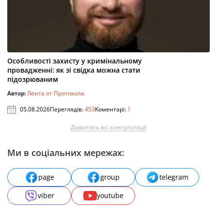
Особливості захисту у кримінальному
провадженні: як зі свідка можна стати
підозрюваним
Автор:
Лента от Протокола
05.08.2026
Переглядів:
453
Коментарі:
1
Дивитись всі консультації
Ми в соціальних мережах:
page
group
telegram
viber
youtube