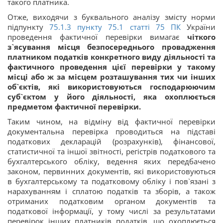
такого платника.
Отже, виходячи з буквального аналізу змісту норми
підпункту
75.1.3 пункту 75.1 статті 75
ПК
України
проведення фактичної перевірки вимагає
чіткого
з`ясування місця безпосереднього провадження
платником податків конкретного виду діяльності та
фактичного проведення цієї перевірки у такому
місці або ж за місцем розташування тих чи інших
об`єктів, які використовуються господарюючим
суб`єктом у його діяльності, яка охоплюється
предметом фактичної перевірки.
Таким чином, на відміну від фактичної перевірки
документальна перевірка проводиться на підставі
податкових декларацій (розрахунків), фінансової,
статистичної та іншої звітності, регістрів податкового та
бухгалтерського обліку, ведення яких передбачено
законом, первинних документів, які використовуються
в бухгалтерському та податковому обліку і пов`язані з
нарахуванням і сплатою податків та зборів, а також
отриманих податковим органом документів та
податкової інформації, у тому числі за результатами
перевірок інших платників податків, що охоплюється