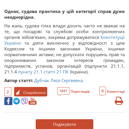
Однак, судова практика у цій категорії справ дуже
неоднорідна.
На жаль, судова гілка влади досить часто не зважає на
те, що посадові та службові особи контролюючих
органів зобов'язані, зокрема дотримуватися
Конституції
України
та діяти виключно у відповідності з цим
Кодексом та іншими законами України, іншими
нормативними актами; не допускати порушень прав та
охоронюваних законом інтересів громадян,
підприємств, установ, організацій (підпункти 21.1.1,
21.1.4
пункту 21.1 статті 21
ПК
України).
Автор статті:
Дубчак Леся Сергеевна
0
1841
2
Переглядів
Коментарі
Сподобалося
Подякувати