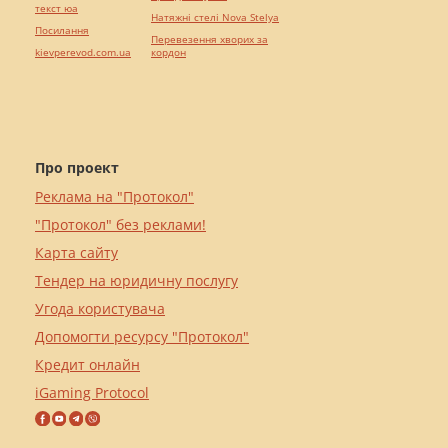
текст юа
Натяжні стелі Nova Stelya
Посилання
Перевезення хворих за
kievperevod.com.ua
кордон
Про проект
Реклама на "Протокол"
"Протокол" без реклами!
Карта сайту
Тендер на юридичну послугу
Угода користувача
Допомогти ресурсу "Протокол"
Кредит онлайн
iGaming Protocol