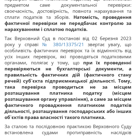
предметом саме документальної перевірки:
своєчасність, достовірність, повнота нарахування та
сплати податків та зборів.
Натомість, проведення
фактичної перевірки не передбачає контролю за
нарахуванням і сплатою податків.
Так Верховний Суд в постанові від 02 березня 2023
року у справі
№ 380/13375/21
звертає увагу, що
особливість фактичних перевірок та їх відмінність від
усіх інших перевірок, які проводяться податковими
органами, полягає у тому, що
при їх проведенні
перевіряються не бухгалтерські документи, а
правильність фактичних дій (фактичного стану
речей) суб`єкта підприємницької діяльності. Тому,
така перевірка проводиться не за місцем
розташування платника податку (місцем
розташування органу управління), а саме
за місцем
фактичного провадження платником податків
діяльності, розташування господарських або інших
об`єктів права власності такого платника
.
За сталою та послідовною практикою Верховного Суду
встановлена судами протиправність наслідків