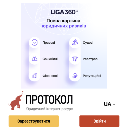
UA
Зареєструватися
Ввійти