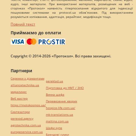
аудіо, інші матеріали. При використанні матеріалів, розміщених на веб -
сторінках «Протокол» наявність гіперпосилання відкритого для індексації
пошуковими системами на protocol.ua обов`язкове. Під використанням
розуміється копіювання, адаптація, рерайтинг, модифікація тощо.
Повний текст
Приймаємо до оплати
Copyright © 2014-2026 «Протокол». Всі права захищені.
Партнери
Сережки з діамантами
pereklad.ua
alliancetechnika.ua
Підготовка до НМТ / ЗНО
миралинкс
Винна шафа
Веб мастер
Перевезення хворих
https://motokosmos.ua/
hospice-life.com.ua/
Синтезатори
mk-translations.ua
perevod.agency
maltina.com.ua
agrotechnika.com.ua
Шафи купе
europeservice.com.ua
Брендові сумки