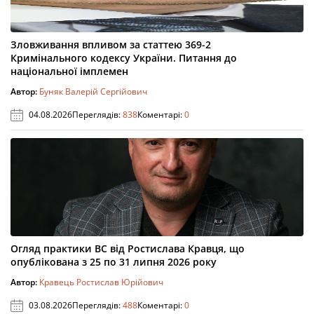
Зловживання впливом за статтею 369-2
Кримінального кодексу України. Питання до
національної імплемен
Автор:
Буняк Валерій Сергійович
04.08.2026
Переглядів:
838
Коментарі:
0
Огляд практики ВС від Ростислава Кравця, що
опублікована з 25 по 31 липня 2026 року
Автор:
Кравець Ростислав Юрійович
03.08.2026
Переглядів:
488
Коментарі:
0