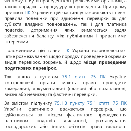
які можуть бути проведені контролюючими органами, а
також порядок та процедуру їх проведення. При цьому
приписи
ПК
України в цій частині установлюють і певні
правила поведінки при здійсненні перевірки як для
суб`єкта владних повноважень, так і для платника
податків, дотримання яких вимагається задля
забезпечення балансу між публічними і приватними
інтересами.
Положеннями цієї глави
ПК
України встановлюється
чітке розмежування щодо порядку проведення окремих
видів перевірок, зокрема, й щодо
місця проведення
податкових перевірок
.
Так, згідно з пунктом
75.1 статті 75
ПК
України
контролюючі органи мають право проводити
камеральні, документальні (планові або позапланові;
виїзні або невиїзні) та фактичні перевірки.
За змістом підпункту
75.1.3 пункту 75.1 статті 75
ПК
України фактичною вважається перевірка, що
здійснюється за місцем фактичного провадження
платником податків діяльності, розташування
господарських або інших об`єктів права власності