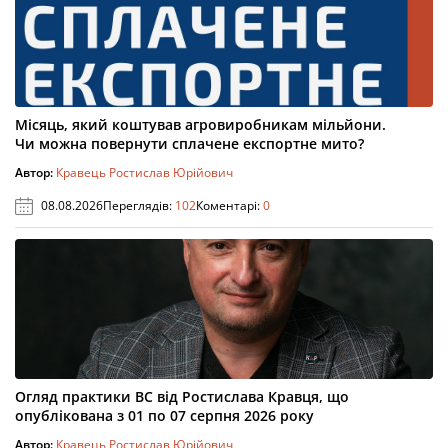
Місяць, який коштував агровиробникам мільйони.
Чи можна повернути сплачене експортне мито?
Автор:
Кравець Ростислав Юрійович
08.08.2026
Переглядів:
102
Коментарі:
0
Огляд практики ВС від Ростислава Кравця, що
опублікована з 01 по 07 серпня 2026 року
Автор:
Кравець Ростислав Юрійович