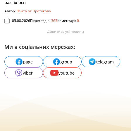
разі їх осп
Автор:
Лента от Протокола
05.08.2026
Переглядів:
365
Коментарі:
0
Дивитись усі новини
Ми в соціальних мережах:
page
group
telegram
viber
youtube