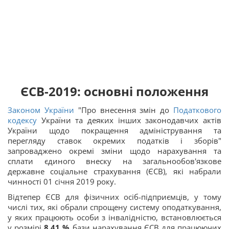
ЄСВ-2019: основні положення
Законом України
"Про внесення змін до
Податкового
кодексу
України та деяких інших законодавчих актів
України щодо покращення адміністрування та
перегляду ставок окремих податків і зборів"
запроваджено окремі зміни щодо нарахування та
сплати єдиного внеску на загальнообов'язкове
державне соціальне страхування (ЄСВ), які набрали
чинності 01 січня 2019 року.
Відтепер ЄСВ для фізичних осіб-підприємців, у тому
числі тих, які обрали спрощену систему оподаткування,
у яких працюють особи з інвалідністю, встановлюється
у розмірі
8,41 %
бази нарахування ЄСВ для працюючих