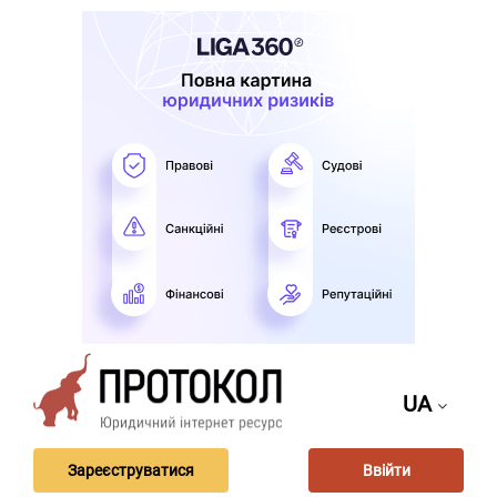
UA
Зареєструватися
Ввійти