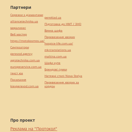
Партнери
Сережки з діамантами
pereklad.ua
alliancetechnika.ua
Підготовка до НМТ / ЗНО
миралинкс
Винна шафа
Веб мастер
Перевезення хворих
https://motokosmos.ua/
hospice-life.com.ua/
Синтезатори
mk-translations.ua
perevod.agency
maltina.com.ua
agrotechnika.com.ua
Шафи купе
europeservice.com.ua
Брендові сумки
текст юа
Натяжні стелі Nova Stelya
Посилання
Перевезення хворих за
kievperevod.com.ua
кордон
Про проект
Реклама на "Протокол"