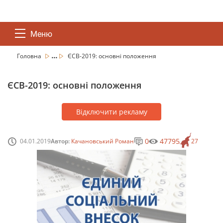
Меню
...
Головна
ЄСВ-2019: основні положення
ЄСВ-2019: основні положення
Відключити рекламу
0
47795
04.01.2019
Автор:
Качановський Роман
27