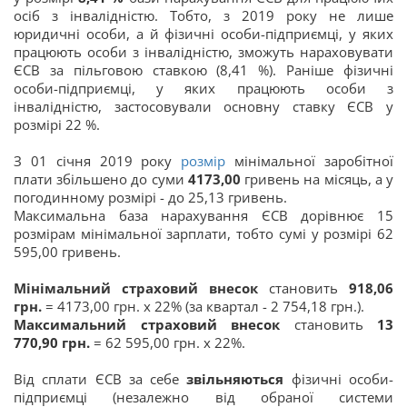
осіб з інвалідністю. Тобто, з 2019 року не лише
юридичні особи, а й фізичні особи-підприємці, у яких
працюють особи з інвалідністю, зможуть нараховувати
ЄСВ за пільговою ставкою (8,41 %). Раніше фізичні
особи-підприємці, у яких працюють особи з
інвалідністю, застосовували основну ставку ЄСВ у
розмірі 22 %.
З 01 січня 2019 року
розмір
мінімальної заробітної
плати збільшено до суми
4173,00
гривень на місяць, а у
погодинному розмірі - до 25,13 гривень.
Максимальна база нарахування ЄСВ дорівнює 15
розмірам мінімальної зарплати, тобто сумі у розмірі 62
595,00 гривень.
Мінімальний страховий внесок
становить
918,06
грн.
=
4173,00 грн. х 22% (за квартал - 2 754,18 грн.).
Максимальний страховий внесок
становить
13
770,90 грн.
= 62 595,00 грн. х 22%.
Від сплати ЄСВ за себе
звільняються
фізичні особи-
підприємці (незалежно від обраної системи