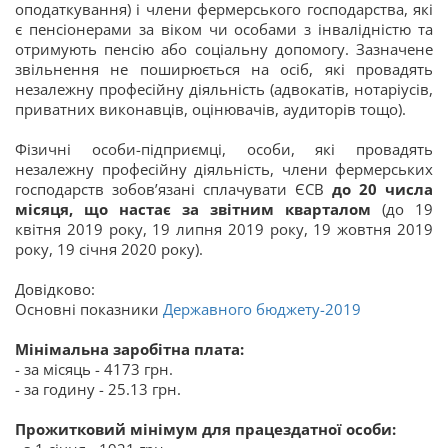
оподаткування) і члени фермерського господарства, які
є пенсіонерами за віком чи особами з інвалідністю та
отримують пенсію або соціальну допомогу. Зазначене
звільнення не поширюється на осіб, які провадять
незалежну професійну діяльність (адвокатів, нотаріусів,
приватних виконавців, оцінювачів, аудиторів тощо).
Фізичні особи-підприємці, особи, які провадять
незалежну професійну діяльність, члени фермерських
господарств зобов’язані сплачувати ЄСВ
до 20 числа
місяця, що настає за звітним кварталом
(до 19
квітня 2019 року, 19 липня 2019 року, 19 жовтня 2019
року, 19 січня 2020 року).
Довідково:
Основні показники
Державного бюджету-2019
Мінімальна заробітна плата:
- за місяць - 4173 грн.
- за годину - 25.13 грн.
Прожитковий мінімум для працездатної особи: