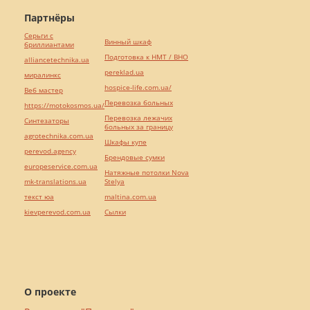
Партнёры
Серьги с
Винный шкаф
бриллиантами
Подготовка к НМТ / ВНО
alliancetechnika.ua
pereklad.ua
миралинкс
hospice-life.com.ua/
Веб мастер
Перевозка больных
https://motokosmos.ua/
Перевозка лежачих
Синтезаторы
больных за границу
agrotechnika.com.ua
Шкафы купе
perevod.agency
Брендовые сумки
europeservice.com.ua
Натяжные потолки Nova
mk-translations.ua
Stelya
текст юа
maltina.com.ua
kievperevod.com.ua
Cылки
О проекте