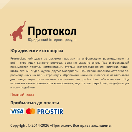
Юридические оговорки
Protocol.ua обладает авторскими правами на информацию, размещенную на
веб - страницах данного ресурса, если не указано иное. Под информацией
понимаются тексты, комментарии, статьи, фотоизображения, рисунки, ящик-
шота, сканы, видео, аудио, другие материалы. При использовании материалов,
размещенных на веб - страницах «Протокол» наличие гиперссылки открытого
для индексации поисковыми системами на protocol.ua обязательна. Под
использованием понимается копирования, адаптация, рерайтинг, модификация
и тому подобное.
Полный текст
Приймаємо до оплати
Copyright © 2014-2026 «Протокол». Все права защищены.