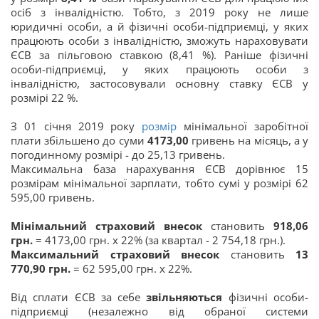
осіб з інвалідністю. Тобто, з 2019 року не лише
юридичні особи, а й фізичні особи-підприємці, у яких
працюють особи з інвалідністю, зможуть нараховувати
ЄСВ за пільговою ставкою (8,41 %). Раніше фізичні
особи-підприємці, у яких працюють особи з
інвалідністю, застосовували основну ставку ЄСВ у
розмірі 22 %.
З 01 січня 2019 року
розмір
мінімальної заробітної
плати збільшено до суми
4173,00
гривень на місяць, а у
погодинному розмірі - до 25,13 гривень.
Максимальна база нарахування ЄСВ дорівнює 15
розмірам мінімальної зарплати, тобто сумі у розмірі 62
595,00 гривень.
Мінімальний страховий внесок
становить
918,06
грн.
=
4173,00 грн. х 22% (за квартал - 2 754,18 грн.).
Максимальний страховий внесок
становить
13
770,90 грн.
= 62 595,00 грн. х 22%.
Від сплати ЄСВ за себе
звільняються
фізичні особи-
підприємці (незалежно від обраної системи