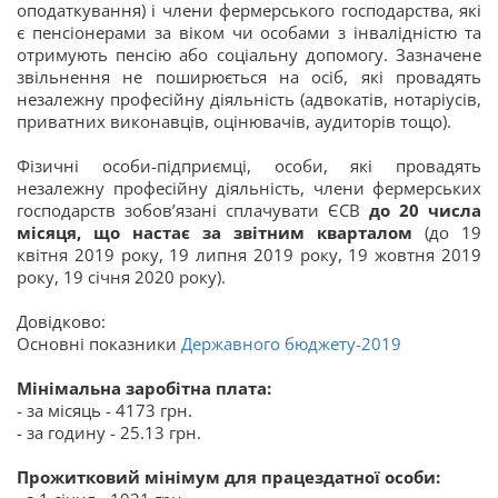
оподаткування) і члени фермерського господарства, які
є пенсіонерами за віком чи особами з інвалідністю та
отримують пенсію або соціальну допомогу. Зазначене
звільнення не поширюється на осіб, які провадять
незалежну професійну діяльність (адвокатів, нотаріусів,
приватних виконавців, оцінювачів, аудиторів тощо).
Фізичні особи-підприємці, особи, які провадять
незалежну професійну діяльність, члени фермерських
господарств зобов’язані сплачувати ЄСВ
до 20 числа
місяця, що настає за звітним кварталом
(до 19
квітня 2019 року, 19 липня 2019 року, 19 жовтня 2019
року, 19 січня 2020 року).
Довідково:
Основні показники
Державного бюджету-2019
Мінімальна заробітна плата:
- за місяць - 4173 грн.
- за годину - 25.13 грн.
Прожитковий мінімум для працездатної особи: