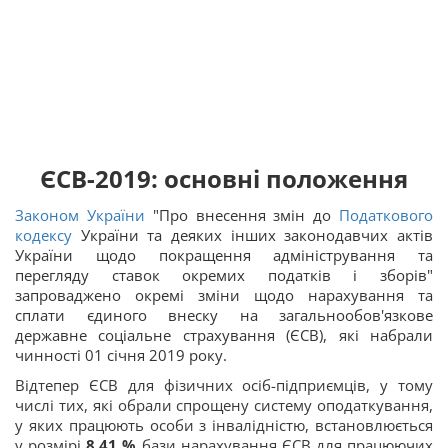
ЄСВ-2019: основні положення
Законом України
"Про внесення змін до
Податкового
кодексу
України та деяких інших законодавчих актів
України щодо покращення адміністрування та
перегляду ставок окремих податків і зборів"
запроваджено окремі зміни щодо нарахування та
сплати єдиного внеску на загальнообов'язкове
державне соціальне страхування (ЄСВ), які набрали
чинності 01 січня 2019 року.
Відтепер ЄСВ для фізичних осіб-підприємців, у тому
числі тих, які обрали спрощену систему оподаткування,
у яких працюють особи з інвалідністю, встановлюється
у розмірі
8,41 %
бази нарахування ЄСВ для працюючих