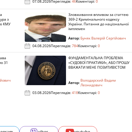
07.08.2026
Переглядів:
46
Коментарі:
0
за
Зловживання впливом за статтею
ура з
369-2 Кримінального кодексу
ою КМУ
України. Питання до національної
імплемен
Автор:
Буняк Валерій Сергійович
04.08.2026
Переглядів:
784
Коментарі:
0
лава
ФУНДАМЕНТАЛЬНА ПРОБЛЕМА
по 31
«СУДОВОЇ ПРАКТИКИ», АБО ПРОШУ
ВВАЖАТИ МЕНЕ ПОЗИТИВІСТОМ
ійович
Володарский Вадим
Автор:
Леонидович
03.08.2026
Переглядів:
418
Коментарі:
0
legram
viber
youtube