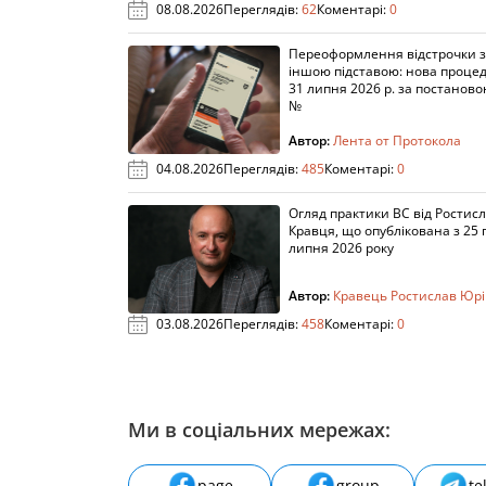
08.08.2026
Переглядів:
62
Коментарі:
0
Переоформлення відстрочки 
іншою підставою: нова процед
31 липня 2026 р. за постанов
№
Автор:
Лента от Протокола
04.08.2026
Переглядів:
485
Коментарі:
0
Огляд практики ВС від Ростис
Кравця, що опублікована з 25 
липня 2026 року
Автор:
Кравець Ростислав Юр
03.08.2026
Переглядів:
458
Коментарі:
0
Ми в соціальних мережах:
page
group
te