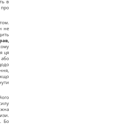
ть в
Трамп неохоче посилює тиск на РФ, але
 про
законопроект Грема змусить його вжити
заходів, - WSJ
11
том.
Саудівська Аравія, Пакистан і Туреччина уклали
н не
угоду про взаємну оборону, - Reuters
дить
12
рав,
Росія просуває іноземним замовникам нову
ракету для Су-57, - ЗМІ
кому
14
я ця
Старий монітор ще рано викидати: як
й або
використати його повторно з користю
щодо
10
ння,
Одна фраза миттєво поставить на місце
зверхню людину: психолог розкрила секрет
 якщо
12
нути
Росія збирається остаточно анексувати частину
Грузії, - країни НАТО
15
його
Суд продовжив тримання під вартою для
силу
Коломойського, захист заявив про проблеми зі
ожна
здоров'ям
изи.
12
. Бо
Київ буде значно краще підготовлений до зими,
але фактор обстрілів і можливостей ППО ніхто
не відміняв, - Пантелеєв