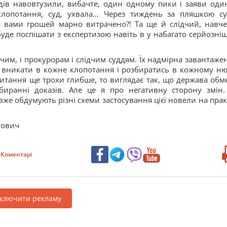
ідів навовтузили, вибачте, один одному пики і заяви оди
 клопотання, суд, ухвала… Через тиждень за пляшкою су
з вами грошей марно витрачено?! Та ще й слідчий, навч
буде поспішати з експертизою навіть в у набагато серйозні
дчим, і прокурорам і слідчим суддям. Їх надмірна завантажен
 вникати в кожне клопотання і розбиратись в кожному ню
 питання ще трохи глибше, то виглядає так, що держава обм
иранні доказів. Але це я про негативну сторону змін.
же обдумують різні схеми застосування цієї новели на прак
нович
Коментарі
дключити рекламу