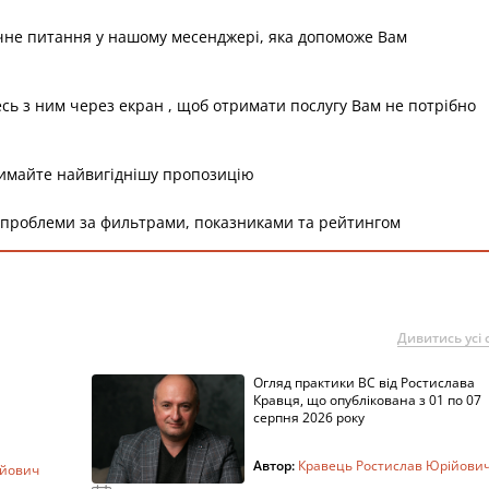
чне питання у нашому месенджері, яка допоможе Вам
есь з ним через екран , щоб отримати послугу Вам не потрібно
римайте найвигіднішу пропозицію
 проблеми за фильтрами, показниками та рейтингом
Дивитись усі с
Огляд практики ВС від Ростислава
Кравця, що опублікована з 01 по 07
серпня 2026 року
Автор:
Кравець Ростислав Юрійови
ійович