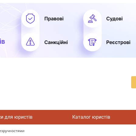
си для юристів
Каталог юристів
незручностями