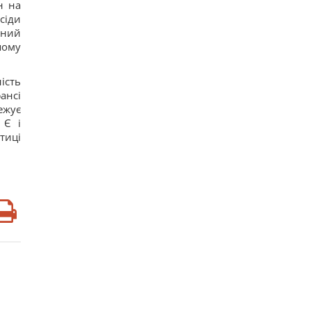
н на
10
До 10 годин спізнення: через обстріли низка
сіди
поїздів курсують із затримками
ений
14
шому
Бюджетний вибір: названо головний
автомобільний бестселер у Європі
17
ість
Гороскоп на 8 серпня: Левам – відпочинок,
ансі
Козерогам – зустріч з рідними
ежує
13
 Є і
У кримінальній справі ринку "Столичний"
матеріалами стали дописи про підтримку ЗСУ, -
тиці
ЗМІ
15
Навроцький заявив про підтримку української
армії, але згадав про "прапори Бандери"
12