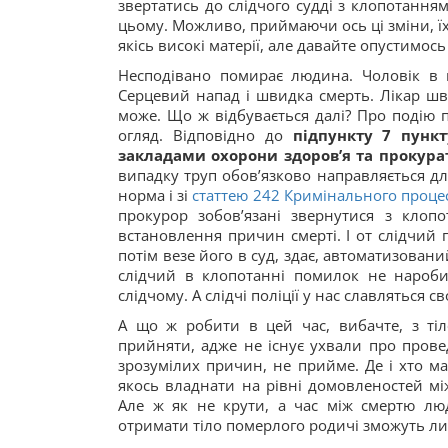
звертатись до слідчого судді з клопотання
цьому. Можливо, приймаючи ось ці зміни, їх
якісь високі матерії, але давайте опустимос
Несподівано помирає людина. Чоловік в п
Серцевий напад і швидка смерть. Лікар шви
може. Що ж відбувається далі? Про подію п
огляд. Відповідно до
підпункту 7 пунк
закладами охорони здоров’я та прокур
випадку труп обов’язково направляється д
норма і зі
статтею 242 Кримінального проце
прокурор зобов’язані звернутися з клоп
встановлення причин смерті. І от слідчий п
потім везе його в суд, здає, автоматизований
слідчий в клопотанні помилок не нароби
слідчому. А слідчі поліції у нас славляться 
А що ж робити в цей час, вибачте, з тіл
прийняти, адже не існує ухвали про прове
зрозумілих причин, не прийме. Де і хто ма
якось владнати на рівні домовленостей мі
Але ж як не крути, а час між смертю люд
отримати тіло померлого родичі зможуть лиш