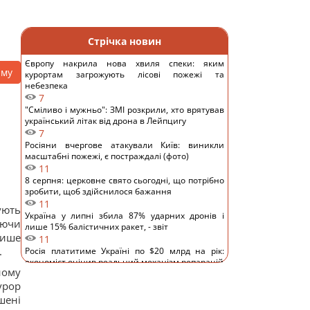
Стрічка новин
Європу накрила нова хвиля спеки: яким
аму
курортам загрожують лісові пожежі та
небезпека
7
"Сміливо і мужньо": ЗМІ розкрили, хто врятував
український літак від дрона в Лейпцигу
7
Росіяни вчергове атакували Київ: виникли
масштабні пожежі, є постраждалі (фото)
11
8 серпня: церковне свято сьогодні, що потрібно
зробити, щоб здійснилося бажання
11
ують
Україна у липні збила 87% ударних дронів і
юючи
лише 15% балістичних ракет, - звіт
лише
11
.
Росія платитиме Україні по $20 млрд на рік:
економіст оцінив реальний механізм репарацій
ному
11
урор
Чи справді родзинки такі корисні, як усі
думають: відповідь дієтологів
шені
14