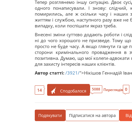
Тепер розглянемо іншу ситуацію. Двоє сус
одного понаписували. І знову: слідчий,
помирились, але ж скільки часу і наших 
життям і службою, наступного разу вже не 
випадку, коли поспішати якраз треба.
Внесені зміни суттєво додають роботи і слі
ні до чого хорошого не призведе. Тому що
просто не буде часу. А якщо глянути га це
сторони кримінального провадження в зб
позитивна. Думаю, що мої колеги-адвокати в
для захисту інтересів наших клієнтів.
Автор статті:
/3921/
">Нікішов Геннадій Іва
0
5088
14
Переглядів
Сподобалося
Подякувати
Підписатися на автора
Ві