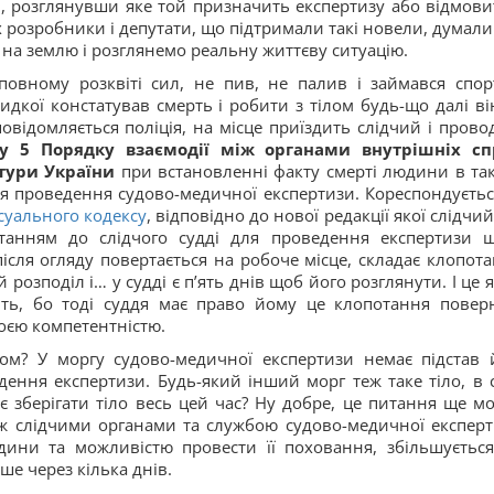
м, розглянувши яке той призначить експертизу або відмови
 розробники і депутати, що підтримали такі новели, думали
ь на землю і розглянемо реальну життєву ситуацію.
овному розквіті сил, не пив, не палив і займався спор
дкої констатував смерть і робити з тілом будь-що далі ві
овідомляється поліція, на місце приїздить слідчий і прово
ту 5 Порядку взаємодії між органами внутрішніх сп
атури України
при встановленні факту смерті людини в та
ля проведення судово-медичної експертизи. Кореспондуєтьс
суального кодексу
, відповідно до нової редакції якої слідчи
отанням до слідчого судді для проведення експертизи 
ісля огляду повертається на робоче місце, складає клопота
 розподіл і… у судді є п’ять днів щоб його розглянути. І це
ть, бо тоді суддя має право йому це клопотання повер
своєю компетентністю.
ом? У моргу судово-медичної експертизи немає підстав 
дення експертизи. Будь-який інший морг теж таке тіло, в 
є зберігати тіло весь цей час? Ну добре, це питання ще м
ж слідчими органами та службою судово-медичної експерт
ини та можливістю провести її поховання, збільшується
е через кілька днів.