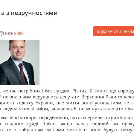
та з незручностями
Відключити рекл
0
5088
 конче потрібних і безглуздих. Різних. Є зміни, що спрощ
 Я не знаю чим керувались депутати Верховної Ради схвал
льного кодексу України, але життя вони ускладнили не 
 людям, яких ці зміни, здавалося б, не можуть зачепити ніяк
вже зовсім скоро, передбачено, що експертизи в криміналь
 слідчого судді. Тобто, якщо зараз слідчий чи прок
ою, то з набранням змінами чинності вони будуть виму