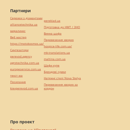
Партнери
Сережки з діамантами
pereklad.ua
alliancetechnika.ua
Підготовка до НМТ / ЗНО
миралинкс
Винна шафа
Веб мастер
Перевезення хворих
https://motokosmos.ua/
hospice-life.com.ua/
Синтезатори
mk-translations.ua
perevod.agency
maltina.com.ua
agrotechnika.com.ua
Шафи купе
europeservice.com.ua
Брендові сумки
текст юа
Натяжні стелі Nova Stelya
Посилання
Перевезення хворих за
kievperevod.com.ua
кордон
Про проект