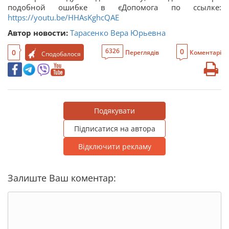
подобной ошибке в єДопомога по ссылке:
https://youtu.be/HHAsKghcQAE
Автор новости:
Тарасенко Вера Юрьевна
0
6326
0
Переглядів
Коментарі
Сподобалося
Подякувати
Підписатися на автора
Відключити рекламу
Залиште Ваш коментар: