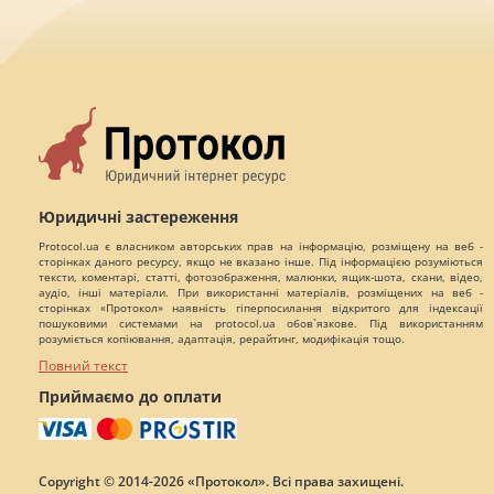
Юридичні застереження
Protocol.ua є власником авторських прав на інформацію, розміщену на веб -
сторінках даного ресурсу, якщо не вказано інше. Під інформацією розуміються
тексти, коментарі, статті, фотозображення, малюнки, ящик-шота, скани, відео,
аудіо, інші матеріали. При використанні матеріалів, розміщених на веб -
сторінках «Протокол» наявність гіперпосилання відкритого для індексації
пошуковими системами на protocol.ua обов`язкове. Під використанням
розуміється копіювання, адаптація, рерайтинг, модифікація тощо.
Повний текст
Приймаємо до оплати
Copyright © 2014-2026 «Протокол». Всі права захищені.