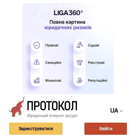
UA
Зареєструватися
Ввійти