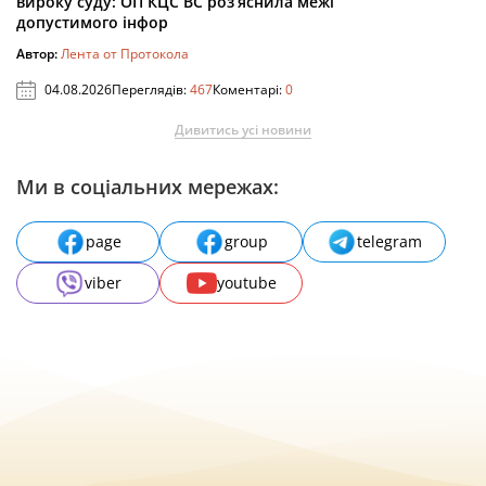
вироку суду: ОП КЦС ВС роз’яснила межі
допустимого інфор
Автор:
Лента от Протокола
04.08.2026
Переглядів:
467
Коментарі:
0
Дивитись усі новини
Ми в соціальних мережах:
page
group
telegram
viber
youtube