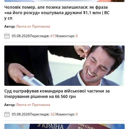
Чоловік помер, але позика залишилася: як фраза
«на його розсуд» коштувала дружині $1,1 млн ( ВС
у сп
Автор:
Лента от Протокола
05.08.2026
Переглядів:
415
Коментарі:
0
Суд оштрафував командира військової частини за
ігнорування рішення на 66 560 грн
Автор:
Лента от Протокола
05.08.2026
Переглядів:
323
Коментарі:
0