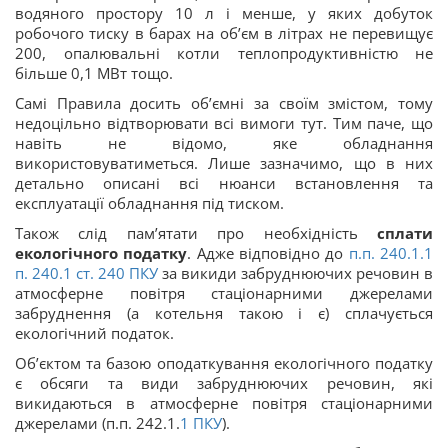
водяного простору 10 л і менше, у яких добуток
робочого тиску в барах на об’єм в літрах не перевищує
200, опалювальні котли теплопродуктивністю не
більше 0,1 МВт тощо.
Самі Правила досить об’ємні за своїм змістом, тому
недоцільно відтворювати всі вимоги тут. Тим паче, що
навіть не відомо, яке обладнання
використовуватиметься. Лише зазначимо, що в них
детально описані всі нюанси встановлення та
експлуатації обладнання під тиском.
Також слід пам’ятати про необхідність
сплати
екологічного податку
. Адже відповідно до
п.п. 240.1.1
п. 240.1 ст.
240
ПКУ
за викиди забруднюючих речовин в
атмосферне повітря стаціонарними джерелами
забруднення (а котельня такою і є) сплачується
екологічний податок.
Об’єктом та базою оподаткування екологічного податку
є обсяги та види забруднюючих речовин, які
викидаються в атмосферне повітря стаціонарними
джерелами (п.п. 242.1.
1
ПКУ
).