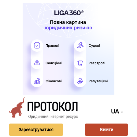
UA
Зареєструватися
Ввійти