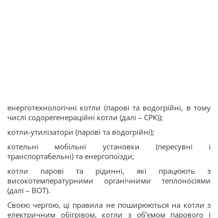
енерготехнологічні котли (парові та водогрійні, в тому
числі содорегенераційні котли (далі – СРК));
котли-утилізатори (парові та водогрійні);
котельні мобільні установки (пересувні і
транспортабельні) та енергопоїзди;
котли парові та рідинні, які працюють з
високотемпературними органічними теплоносіями
(далі – ВОТ).
Своєю чергою, ці правила не поширюються на котли з
електричним обігрівом, котли з об’ємом парового і