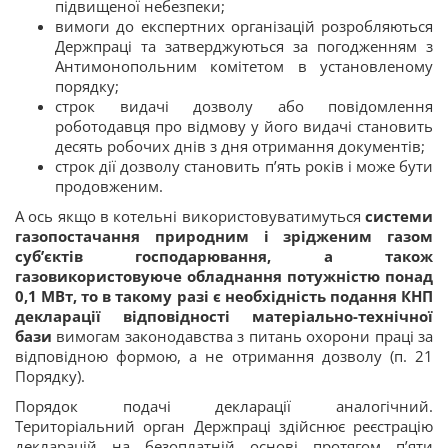
підвищеної небезпеки;
вимоги до експертних організацій розробляються
Держпраці та затверджуються за погодженням з
Антимонопольним комітетом в установленому
порядку;
строк видачі дозволу або повідомлення
роботодавця про відмову у його видачі становить
десять робочих днів з дня отримання документів;
строк дії дозволу становить п’ять років і може бути
продовженим.
А ось якщо в котельні використовуватимуться
системи
газопостачання природним і зрідженим газом
суб’єктів господарювання, а також
газовикористовуюче обладнання потужністю понад
0,1 МВт, то в такому разі є необхідність подання КНП
декларації відповідності матеріально-технічної
бази
вимогам законодавства з питань охорони праці за
відповідною формою, а не отримання дозволу (п. 21
Порядку).
Порядок подачі декларації аналогічний.
Територіальний орган Держпраці здійснює реєстрацію
декларацій на безоплатній основі протягом п’яти