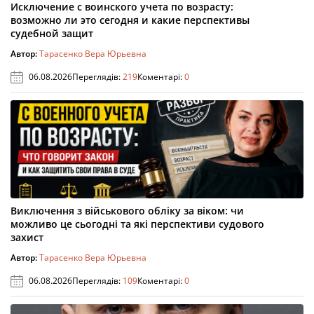
Исключение с воинского учета по возрасту:
возможно ли это сегодня и какие перспективы
судебной защит
Автор:
Тарасенко Вера Юрьевна
06.08.2026
Переглядів:
219
Коментарі:
0
Виключення з військового обліку за віком: чи
можливо це сьогодні та які перспективи судового
захист
Автор:
Тарасенко Вера Юрьевна
06.08.2026
Переглядів:
109
Коментарі:
0