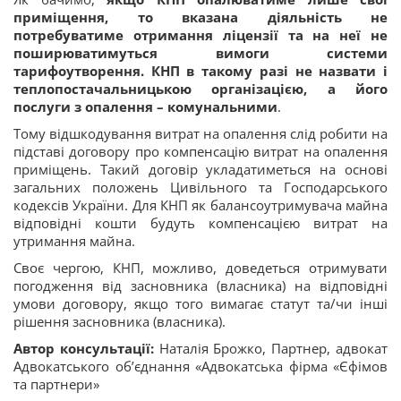
приміщення, то вказана діяльність не
потребуватиме отримання ліцензії та на неї не
поширюватимуться вимоги системи
тарифоутворення. КНП в такому разі не назвати і
теплопостачальницькою організацією, а його
послуги з опалення – комунальними
.
Тому відшкодування витрат на опалення слід робити на
підставі договору про компенсацію витрат на опалення
приміщень. Такий договір укладатиметься на основі
загальних положень Цивільного та Господарського
кодексів України. Для КНП як балансоутримувача майна
відповідні кошти будуть компенсацією витрат на
утримання майна.
Своє чергою, КНП, можливо, доведеться отримувати
погодження від засновника (власника) на відповідні
умови договору, якщо того вимагає статут та/чи інші
рішення засновника (власника).
Автор консультації:
Наталія Брожко, Партнер, адвокат
Адвокатського об’єднання «Адвокатська фірма «Єфімов
та партнери»