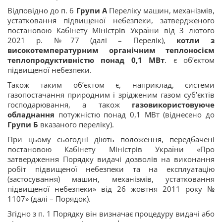
Відповідно до п. 6
Групи А
Переліку машин, механізмів,
устатковання підвищеної небезпеки, затвердженого
постановою Кабінету Міністрів України від 3 лютого
2021 р. №77 (далі – Перелік),
котли з
високотемпературним органічним теплоносієм
теплопродуктивністю понад 0,1 МВт
. є об’єктом
підвищеної небезпеки.
Також таким об’єктом є, наприклад, системи
газопостачання природним і зрідженим газом суб’єктів
господарювання, а також
газовикористовуюче
обладнання
потужністю понад 0,1 МВт (віднесено до
Групи Б
вказаного переліку).
При цьому сьогодні діють положення, передбачені
постановою Кабінету Міністрів України «Про
затвердження Порядку видачі дозволів на виконання
робіт підвищеної небезпеки та на експлуатацію
(застосування) машин, механізмів, устатковання
підвищеної небезпеки» від 26 жовтня 2011 року №
1107» (далі – Порядок).
Згідно з п. 1 Порядку він визначає процедуру видачі або