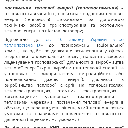
постачання теплової енергії (теплопостачання)
–
господарська діяльність, пов’язана з наданням теплової
енергії (теплоносія) споживачам за допомогою
технічних засобів транспортування та розподілом
теплової енергії на підставі договору;
Відповідно до
ст. 16 Закону України «
Про
теплопостачання
» до повноважень національної
комісії, що здійснює державне регулювання у сферах
енергетики та комунальних послуг, належить, зокрема
ліцензування господарської діяльності з виробництва
теплової енергії (крім виробництва теплової енергії на
установках з використанням нетрадиційних або
поновлюваних джерел енергії), діяльності з
виробництва теплової енергії на теплоцентралях,
теплоелектростанціях, атомних електростанціях і
когенераційних установках, транспортування її
тепловими мережами, постачання теплової енергії в
обсягах, що перевищують рівень, який встановлюється
умовами та правилами провадження господарської
діяльності (ліцензійними умовами).
Як бачимо,
якщо КНП опалюватиме лише свої