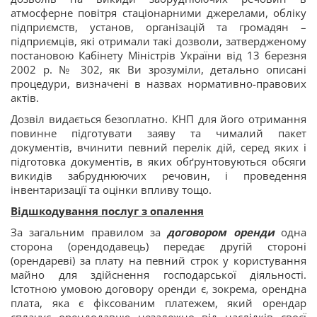
атмосферне повітря стаціонарними джерелами, обліку
підприємств, установ, організацій та громадян –
підприємців, які отримали такі дозволи, затвердженому
постановою Кабінету Міністрів України від 13 березня
2002 р. № 302, як Ви зрозуміли, детально описані
процедури, визначені в назвах нормативно-правових
актів.
Дозвіл видається безоплатно. КНП для його отримання
повинне підготувати заяву та чималий пакет
документів, вчинити певний перелік дій, серед яких і
підготовка документів, в яких обґрунтовуються обсяги
викидів забруднюючих речовин, і проведення
інвентаризації та оцінки впливу тощо.
Відшкодування послуг з опалення
За загальним правилом за
договором оренди
одна
сторона (орендодавець) передає другій стороні
(орендареві) за плату на певний строк у користування
майно для здійснення господарської діяльності.
Істотною умовою договору оренди є, зокрема, орендна
плата, яка є фіксованим платежем, який орендар
сплачує орендодавцю незалежно від наслідків своєї