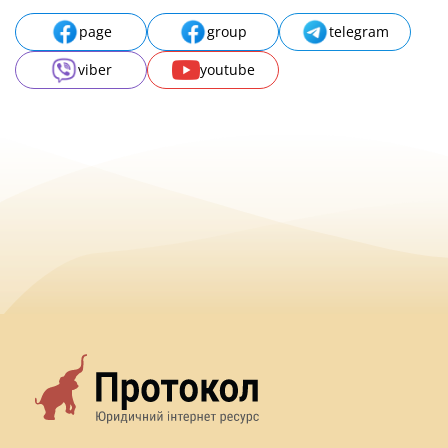
page
group
telegram
viber
youtube