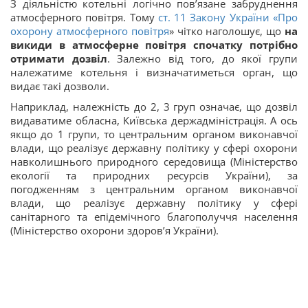
З діяльністю котельні логічно пов’язане забруднення
атмосферного повітря. Тому
ст. 11 Закону України «
Про
охорону атмосферного повітря
» чітко наголошує, що
на
викиди в атмосферне повітря спочатку потрібно
отримати дозвіл
. Залежно від того, до якої групи
належатиме котельня і визначатиметься орган, що
видає такі дозволи.
Наприклад, належність до 2, 3 груп означає, що дозвіл
видаватиме обласна, Київська держадміністрація. А ось
якщо до 1 групи, то центральним органом виконавчої
влади, що реалізує державну політику у сфері охорони
навколишнього природного середовища (Міністерство
екології та природних ресурсів України), за
погодженням з центральним органом виконавчої
влади, що реалізує державну політику у сфері
санітарного та епідемічного благополуччя населення
(Міністерство охорони здоров’я України).