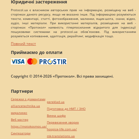
Юридичні застереження
Protocol.ua є власником авторських прав на інформацію, розміщену на веб -
сторінках даного ресурсу, якщо не вказано інше. Під інформацією розуміються
тексти, коментарі, статті, фотозображення, малюнки, ящик-шота, скани, відео,
аудіо, інші матеріали. При використанні матеріалів, розміщених на веб -
сторінках «Протокол» наявність гіперпосилання відкритого для індексації
пошуковими системами на protocol.ua обов`язкове. Під використанням
розуміється копіювання, адаптація, рерайтинг, модифікація тощо.
Повний текст
Приймаємо до оплати
Copyright © 2014-2026 «Протокол». Всі права захищені.
Партнери
Сережки з діамантами
pereklad.ua
alliancetechnika.ua
Підготовка до НМТ / ЗНО
миралинкс
Винна шафа
Веб мастер
Перевезення хворих
https://motokosmos.ua/
hospice-life.com.ua/
Синтезатори
mk-translations.ua