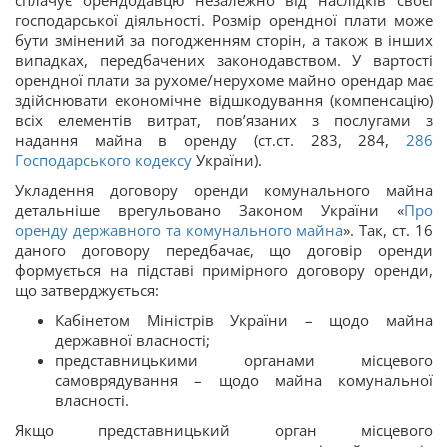
господарської діяльності. Розмір орендної плати може
бути змінений за погодженням сторін, а також в інших
випадках, передбачених законодавством. У вартості
орендної плати за рухоме/нерухоме майно орендар має
здійснювати економічне відшкодування (компенсацію)
всіх елементів витрат, пов’язаних з послугами з
надання майна в оренду (ст.ст. 283, 284,
286
Господарського кодексу
України).
Укладення договору оренди комунального майна
детальніше врегульовано Законом України «
Про
оренду державного та комунального майна
». Так, ст. 16
даного договору передбачає, що договір оренди
формується на підставі примірного договору оренди,
що затверджується:
Кабінетом Міністрів України – щодо майна
державної власності;
представницькими органами місцевого
самоврядування – щодо майна комунальної
власності.
Якщо представницький орган місцевого