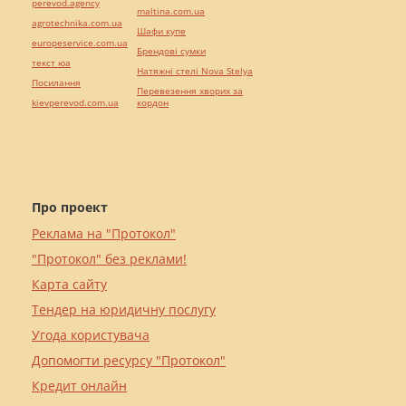
perevod.agency
maltina.com.ua
agrotechnika.com.ua
Шафи купе
europeservice.com.ua
Брендові сумки
текст юа
Натяжні стелі Nova Stelya
Посилання
Перевезення хворих за
kievperevod.com.ua
кордон
Про проект
Реклама на "Протокол"
"Протокол" без реклами!
Карта сайту
Тендер на юридичну послугу
Угода користувача
Допомогти ресурсу "Протокол"
Кредит онлайн