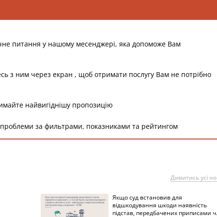
чне питання у нашому месенджері, яка допоможе Вам
есь з ним через екран , щоб отримати послугу Вам не потрібно
римайте найвигіднішу пропозицію
 проблеми за фильтрами, показниками та рейтингом
Дивитись усі н
Якщо суд встановив для
а
відшкодування шкоди наявність
підстав, передбачених приписами ч