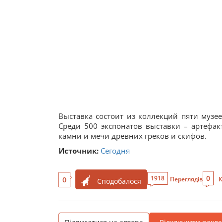
Выставка состоит из коллекций пяти музее
Среди 500 экспонатов выставки – артефа
камни и мечи древних греков и скифов.
Источник:
Сегодня
0
1918
0
Переглядів
К
Сподобалося