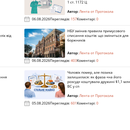
1 ст. 1172 Ц
Автор:
Лента от Протокола
06.08.2026
Переглядів:
157
Коментарі:
0
НБУ змінив правила примусового
лік від
списання коштів: що зміниться для
боржників
Автор:
Лента от Протокола
06.08.2026
Переглядів:
403
Коментарі:
0
Чоловік помер, але позика
ання
залишилася: як фраза «на його
розсуд» коштувала дружині $1,1 млн
ВС у сп
Автор:
Лента от Протокола
05.08.2026
Переглядів:
601
Коментарі:
0