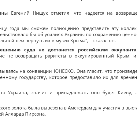
ины Евгений Нищук отметил, что надеется на возвращ
концу года мы сможем полноценно представить эту колле
тельствовало бы об усилиях Украины по сохранению ценно
льнейшем вернуть их в музеи Крыма", – сказал он.
решению суда не достанется российским оккупант
ие не возвращать раритеты в оккупированный Крым, и
овываясь на конвенции ЮНЕСКО. Она гласит, что произвед
енному государству, которое предоставило их для време
ото Украина, значит и принадлежать оно будет Киеву, 
кого золота была вывезена в Амстердам для участия в выст
ей Алларда Пирсона.