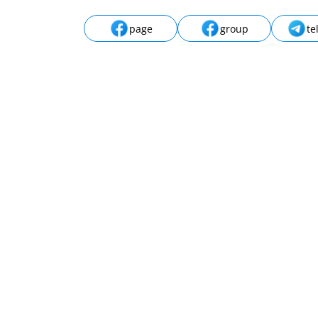
page
group
te