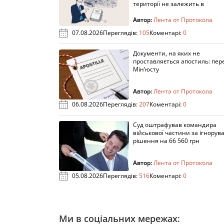
території не залежить в
Автор:
Лента от Протокола
07.08.2026
Переглядів:
105
Коментарі:
0
Документи, на яких не
проставляється апостиль: пере
Мін’юсту
Автор:
Лента от Протокола
06.08.2026
Переглядів:
207
Коментарі:
0
Суд оштрафував командира
військової частини за ігнорув
рішення на 66 560 грн
Автор:
Лента от Протокола
05.08.2026
Переглядів:
516
Коментарі:
0
Ми в соціальних мережах: