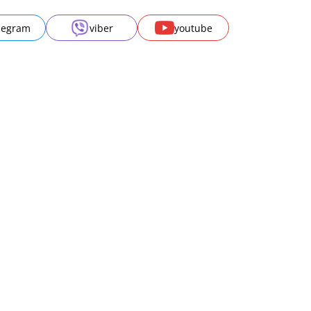
legram
viber
youtube