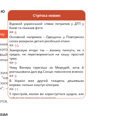
ию
Стрічка новин
Відомий український співак потрапив у ДТП у
Києві та показав фото
8
аму
Основний напрямок – Одещина: у Повітряних
силах розкрили деталі російської атаки
ение
10
кого
Заморожую ягоди так – взимку пахнуть, як з
рвый
грядки, не перетворюються на кашу: простий
трюк
аины
9
Чому Венера гарячіша за Меркурій, хоча й
розташована далі від Сонця: пояснення вчених
ских
9
 "не
В Україні вже другий тиждень дешевшає
ских
морква: скільки коштує кілограм
", –
11
5 пристроїв, якими ви користуєтеся щодня, але
забуваєте перезавантажувати
тся,
10
На виноградниках у США встановили понад 500
будиночків для сов: результат здивував
арда
11