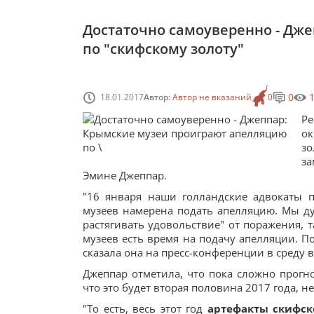
Достаточно самоуверенно - Дж
по "скифскому золоту"
0
18.01.2017
Автор:
Автор не вказаний
0
Ре
ок
з
з
Эмине Джеппар.
"16 января наши голландские адвокаты п
музеев намерена подать апелляцию. Мы ду
растягивать удовольствие" от поражения, т
музеев есть время на подачу апелляции. П
сказала она на пресс-конференции в среду в
Джеппар отметила, что пока сложно прогно
что это будет вторая половина 2017 года, н
"То есть, весь этот год
артефакты скифск