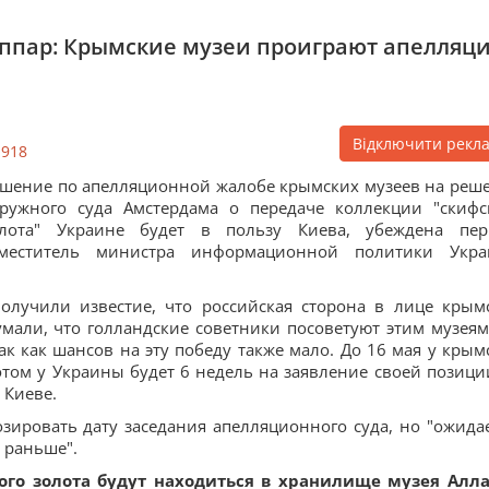
еппар: Крымские музеи проиграют апелляц
Відключити рекл
1918
шение по апелляционной жалобе крымских музеев на реш
ружного суда Амстердама о передаче коллекции "скифс
олота" Украине будет в пользу Киева, убеждена пе
аместитель министра информационной политики Укр
олучили известие, что российская сторона в лице крым
мали, что голландские советники посоветуют этим музеям
ак как шансов на эту победу также мало. До 16 мая у крым
отом у Украины будет 6 недель на заявление своей позиции
 Киеве.
зировать дату заседания апелляционного суда, но "ожидае
е раньше".
ого золота будут находиться в хранилище музея Алл