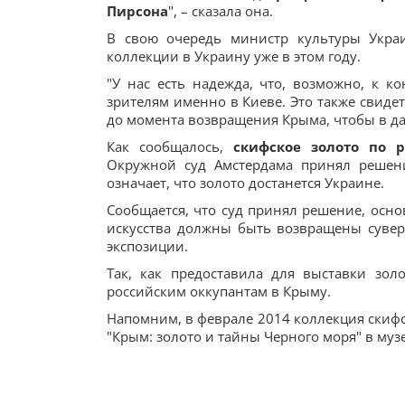
Пирсона
", – сказала она.
В свою очередь министр культуры Укра
коллекции в Украину уже в этом году.
"У нас есть надежда, что, возможно, к 
зрителям именно в Киеве. Это также свиде
до момента возвращения Крыма, чтобы в да
Как сообщалось,
скифское золото по 
Окружной суд Амстердама принял решен
означает, что золото достанется Украине.
Сообщается, что суд принял решение, осн
искусства должны быть возвращены сувер
экспозиции.
Так, как предоставила для выставки зол
российским оккупантам в Крыму.
Напомним, в феврале 2014 коллекция скифс
"Крым: золото и тайны Черного моря" в муз