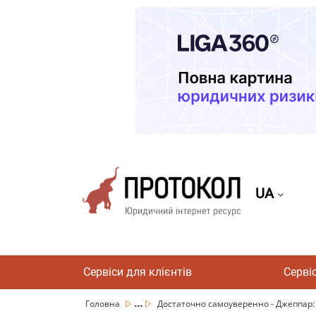
UA
Сервіси для клієнтів
Серві
...
Головна
Достаточно самоуверенно - Джеппар: 