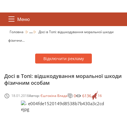
Меню
...
Головна
Досі в Топі: відшкодування моральної шкоди
фізични...
Відключити рекламу
Досі в Топі: відшкодування моральної шкоди
фізичним особам
0
6136
18.01.2018
Автор:
Єштокіна Влада
16