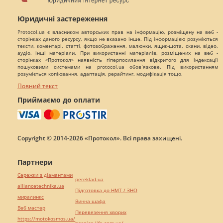
Юридичні застереження
Protocol.ua є власником авторських прав на інформацію, розміщену на веб -
сторінках даного ресурсу, якщо не вказано інше. Під інформацією розуміються
тексти, коментарі, статті, фотозображення, малюнки, ящик-шота, скани, відео,
аудіо, інші матеріали. При використанні матеріалів, розміщених на веб -
сторінках «Протокол» наявність гіперпосилання відкритого для індексації
пошуковими системами на protocol.ua обов`язкове. Під використанням
розуміється копіювання, адаптація, рерайтинг, модифікація тощо.
Повний текст
Приймаємо до оплати
Copyright © 2014-2026 «Протокол». Всі права захищені.
Партнери
Сережки з діамантами
pereklad.ua
alliancetechnika.ua
Підготовка до НМТ / ЗНО
миралинкс
Винна шафа
Веб мастер
Перевезення хворих
https://motokosmos.ua/