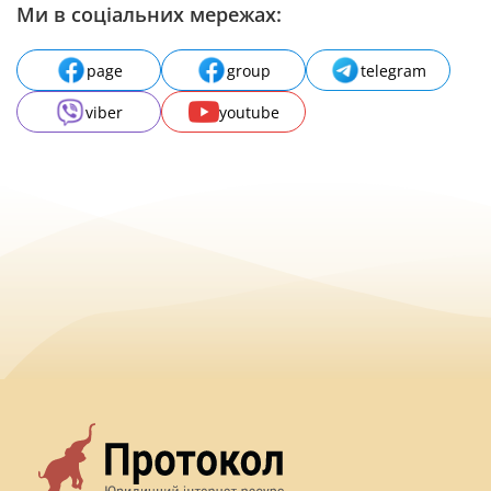
Ми в соціальних мережах:
page
group
telegram
viber
youtube