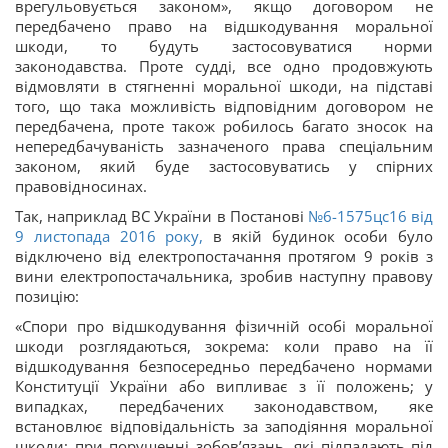
врегульовується законом», якщо договором не
передбачено право на відшкодування моральної
шкоди, то будуть застосовуватися норми
законодавства. Проте судді, все одно продовжують
відмовляти в стягненні моральної шкоди, на підставі
того, що така можливість відповідним договором не
передбачена, проте також робилось багато зносок на
непередбачуваність зазначеного права спеціальним
законом, який буде застосовуватись у спірних
правовідносинах.
Так, наприклад ВС України в Постанові
№6-1575цс16 від
9 листопада 2016 року,
в якій будинок особи було
відключено від електропостачання протягом 9 років з
вини електропостачальника, зробив наступну правову
позицію:
«Спори про відшкодування фізичній особі моральної
шкоди розглядаються, зокрема: коли право на її
відшкодування безпосередньо передбачено нормами
Конституції України або випливає з її положень; у
випадках, передбачених законодавством, яке
встановлює відповідальність за заподіяння моральної
шкоди; при порушенні зобов’язань, які підпадають під