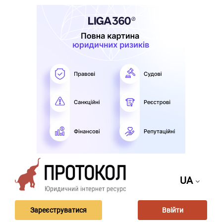
UA
Зареєструватися
Ввійти