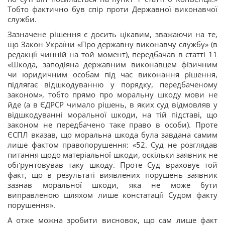
Тобто фактично був спір проти Державної виконавчої
служби.
Зазначене рішення є досить цікавим, зважаючи на те,
що Закон України «Про державну виконавчу службу» (в
редакції чинній на той момент), передбачав в статті 11
«Шкода, заподіяна державним виконавцем фізичним
чи юридичним особам під час виконання рішення,
підлягає відшкодуванню у порядку, передбаченому
законом», тобто прямо про моральну шкоду мови не
йде (а в ЄДРСР чимало рішень, в яких суд відмовляв у
відшкодуванні моральної шкоди, на тій підставі, що
законом не передбачено таке право в особи). Проте
ЄСПЛ вказав, що моральна шкода була завдана самим
лише фактом правопорушення: «52. Суд не розглядав
питання щодо матеріальної шкоди, оскільки заявник не
обґрунтовував таку шкоду. Проте Суд враховує той
факт, що в результаті виявлених порушень заявник
зазнав моральної шкоди, яка не може бути
виправленою шляхом лише констатації Судом факту
порушення».
А отже можна зробити висновок, що сам лише факт