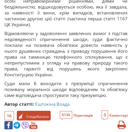
особі неправомірними рішеннями, діями чи
бездіяльністю, відшкодовується особою, яка її завдала,
за наявності її вини, крім випадків, встановлених
частиною другою цієї статті (частина перша статті 1167
ЦК України).
Відмовляючи у задоволенні заявлених вимог з підстав
недоведеності спричинення шкоди, суди фактично
поклали на позивача обов’язок довести наявність у
нього душевних страждань з приводу порушення його
права на таємницю телефонного спілкування, що є
неприпустимим з огляду на правову природу такого
права, гарантії від порушень якого закріплені
Конституцією України.
Суди мали б виходити з презумпції спричинення
позивачу моральної шкоди відповідачем та обов’язку
саме відповідача спростувати таку презумпцію.
Автор статті:
Єштокіна Влада
0
6136
16
Переглядів
Коментарі
Сподобалося