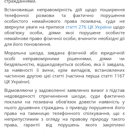
стражданнями.
Встановивши неправомірність дій щодо поширення
телефонної розмови та фактично порушення
особистого немайнового права позивача, суди не
звернули уваги на приписи
статті 276 ЦК України
щодо
обов’язку особи, діями якої порушене особисте
немайнове право фізичної особи, вчинити необхідні дії
для його поновлення.
Моральна шкода, завдана фізичній або юридичній
особі неправомірними рішеннями, діями чи
бездіяльністю, відшкодовується особою, яка її завдала,
за наявності її вини, крім випадків, встановлених
частиною другою цієї статті (частина перша статті 1167
ЦК України).
Відмовляючи у задоволенні заявлених вимог з підстав
недоведеності спричинення шкоди, суди фактично
поклали на позивача обов’язок довести наявність у
нього душевних страждань з приводу порушення його
права на таємницю телефонного спілкування, що є
неприпустимим з огляду на правову природу такого
права, гарантії від порушень якого закріплені