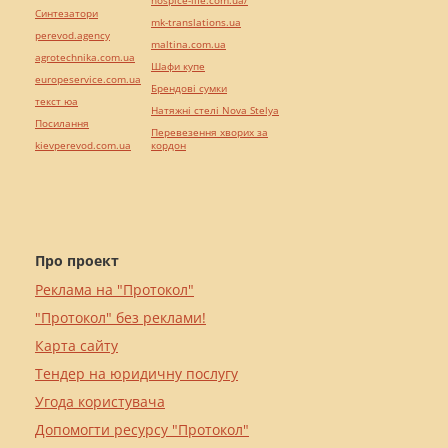
hospice-life.com.ua/
Синтезатори
mk-translations.ua
perevod.agency
maltina.com.ua
agrotechnika.com.ua
Шафи купе
europeservice.com.ua
Брендові сумки
текст юа
Натяжні стелі Nova Stelya
Посилання
Перевезення хворих за
kievperevod.com.ua
кордон
Про проект
Реклама на "Протокол"
"Протокол" без реклами!
Карта сайту
Тендер на юридичну послугу
Угода користувача
Допомогти ресурсу "Протокол"