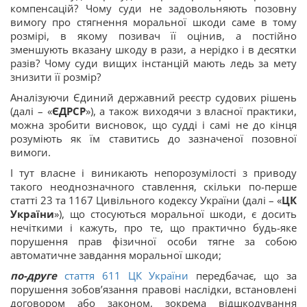
компенсацій? Чому суди не задовольняють позовну
вимогу про стягнення моральної шкоди саме в тому
розмірі, в якому позивач її оцінив, а постійно
зменшують вказану шкоду в рази, а нерідко і в десятки
разів? Чому суди вищих інстанцій мають ледь за мету
знизити її розмір?
Аналізуючи Єдиний державний реєстр судових рішень
(далі – «
ЄДРСР
»), а також виходячи з власної практики,
можна зробити висновок, що судді і самі не до кінця
розуміють як їм ставитись до зазначеної позовної
вимоги.
І тут власне і виникають непорозумілості з приводу
такого неоднозначного ставлення, скільки по-перше
статті 23 та 1167 Цивільного кодексу України (далі – «
ЦК
України
»), що стосуються моральної шкоди, є досить
нечіткими і кажуть, про те, що практично будь-яке
порушення прав фізичної особи тягне за собою
автоматичне завдання моральної шкоди;
по-друге
стаття 611 ЦК України
передбачає, що за
порушення зобов’язання правові наслідки, встановлені
договором або законом, зокрема відшкодування