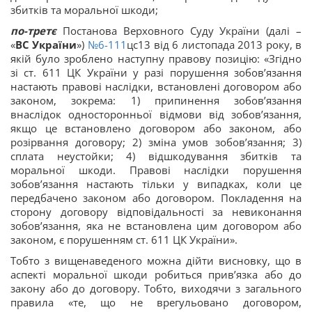
збитків та моральної шкоди;
по-третє
Постанова Верховного Суду України (далі –
«
ВС України
»)
№6-111
цс13 від 6 листопада 2013 року, в
якій було зроблено наступну правову позицію: «Згідно
зі ст. 611 ЦК України у разі порушення зобов’язання
настають правові наслідки, встановлені договором або
законом, зокрема: 1) припинення зобов’язання
внаслідок односторонньої відмови від зобов’язання,
якщо це встановлено договором або законом, або
розірвання договору; 2) зміна умов зобов’язання; 3)
сплата неустойки; 4) відшкодування збитків та
моральної шкоди. Правові наслідки порушення
зобов’язання настають тільки у випадках, коли це
передбачено законом або договором. Покладення на
сторону договору відповідальності за невиконання
зобов’язання, яка не встановлена цим договором або
законом, є порушенням ст. 611 ЦК України».
Тобто з вищенаведеного можна дійти висновку, що в
аспекті моральної шкоди робиться прив’язка або до
закону або до договору. Тобто, виходячи з загального
правила «те, що не врегульовано договором,