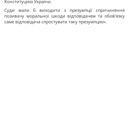
Конституцією України.
Суди мали б виходити з презумпції спричинення
позивачу моральної шкоди відповідачем та обов’язку
саме відповідача спростувати таку презумпцію».