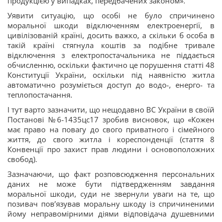
продукцією у випадках, передбачених законом».
Уявити ситуацію, що особі не було спричинено
моральної шкоди відключенням електроенергії, в
цивілізованій країні, досить важко, а скільки б особа в
такій країні стягнула коштів за подібне тривале
відключення з електропостачальника не піддається
обчисленню, оскільки фактично це порушення статті 48
Конституції України, оскільки під наявністю житла
автоматично розуміється доступ до водо-, енерго- та
теплопостачання.
І тут варто зазначити, що нещодавно ВС України в своїй
Постанові №6-1435цс17 зробив висновок, що «Кожен
має право на повагу до свого приватного і сімейного
життя, до свого житла і кореспонденції (стаття 8
Конвенції про захист прав людини і основоположних
свобод).
Зазначаючи, що факт розповсюдження персональних
даних не може бути підтвердженням завдання
моральної шкоди, суди не звернули уваги на те, що
позивач пов’язував моральну шкоду із спричиненими
йому неправомірними діями відповідача душевними