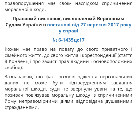
правопорушення має своїм наслідком спричинення
моральної шкоди.
Правовий
висновок
,
висловлений
Верховним
Судом
України
в
постанові
від
27
вересня
2017
року
у
справі
№ 6-1435
цс
17
Кожен має право на повагу до свого приватного і
сімейного життя, до свого житла і кореспонденції (стаття
8 Конвенції про захист прав людини і основоположних
свобод).
Зазначаючи, що факт розповсюдження персональних
даних не може бути підтвердженням завдання
моральної шкоди, суди не звернули уваги на те, що
позивач пов’язував моральну шкоду із спричиненими
йому неправомірними діями відповідача душевними
стражданнями.