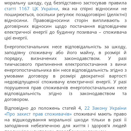
моральну шкоду, суд безпідставно застосував правила
статті 1167 ЦК України
, яка на спірні відносини не
поширюється, оскільки регулює позадоговірні (деліктні)
відносини. Правовідносини сторін випливають з
договірних відносин щодо постачання відповідачем
електричної енергії до будинку позивача – споживача
цієї енергії.
Енергопостачальник несе відповідальність за шкоду,
заподіяну споживачу або його майну, в розмірі й
порядку, визначених законодавством. У разі
тимчасового припинення електропостачання з вини
енергопостачальника він несе відповідальність згідно з
умовами договору в розмірі двократної вартості
недовідпущеної споживачу електричної енергії. У разі
порушення прав споживачів енергопостачальник несе
відповідальність згідно із законодавством та
договором.
Відповідно до положень статей 4,
22 Закону України
«Про захист прав споживачів»
споживачі мають право
на відшкодування моральної шкоди тільки в разі її
заподіяння небезпечною для життя і здоров’я людей