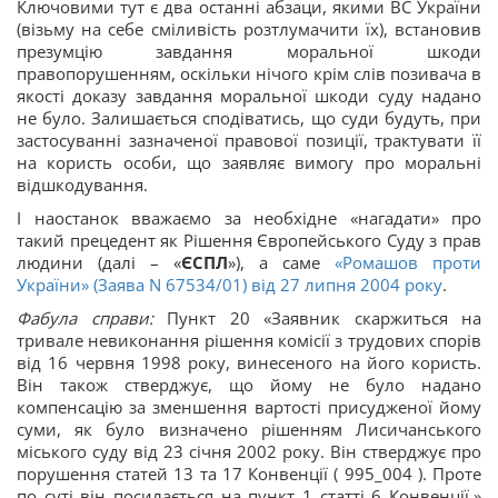
Ключовими тут є два останні абзаци, якими ВС України
(візьму на себе сміливість розтлумачити їх), встановив
презумцію завдання моральної шкоди
правопорушенням, оскільки нічого крім слів позивача в
якості доказу завдання моральної шкоди суду надано
не було. Залишається сподіватись, що суди будуть, при
застосуванні зазначеної правової позиції, трактувати її
на користь особи, що заявляє вимогу про моральні
відшкодування.
І наостанок вважаємо за необхідне «нагадати» про
такий прецедент як Рішення Європейського Суду з прав
людини (далі – «
ЄСПЛ
»), а саме
«Ромашов проти
України» (Заява N 67534/01) від 27 липня 2004 року
.
Фабула справи:
Пункт 20 «Заявник скаржиться на
тривале невиконання рішення комісії з трудових спорів
від 16 червня 1998 року, винесеного на його користь.
Він також стверджує, що йому не було надано
компенсацію за зменшення вартості присудженої йому
суми, як було визначено рішенням Лисичанського
міського суду від 23 січня 2002 року. Він стверджує про
порушення статей 13 та 17 Конвенції ( 995_004 ). Проте
по суті він посилається на пункт 1 статті 6 Конвенції.»