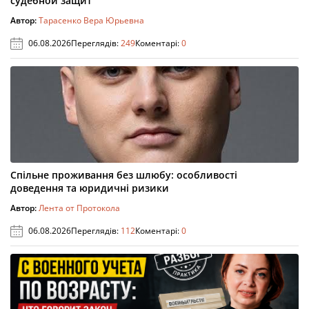
судебной защит
Автор:
Тарасенко Вера Юрьевна
06.08.2026
Переглядів:
249
Коментарі:
0
Спільне проживання без шлюбу: особливості
доведення та юридичні ризики
Автор:
Лента от Протокола
06.08.2026
Переглядів:
112
Коментарі:
0