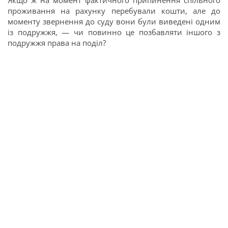
Якщо ж на момент фактичного припинення спільного
проживання на рахунку перебували кошти, але до
моменту звернення до суду вони були виведені одним
із подружжя, — чи повинно це позбавляти іншого з
подружжя права на поділ?