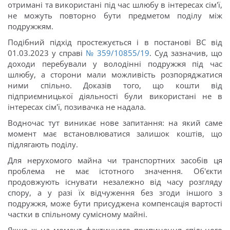
отримані та використані під час шлюбу в інтересах сім'ї,
не можуть повторно бути предметом поділу між
подружжям.
Подібний підхід простежується і в постанові ВС від
01.03.2023 у справі
№ 359/10855/19
. Суд зазначив, що
доходи перебували у володінні подружжя під час
шлюбу, а сторони мали можливість розпоряджатися
ними спільно. Доказів того, що кошти від
підприємницької діяльності були використані не в
інтересах сім'ї, позивачка не надала.
Водночас тут виникає нове запитання: на який саме
момент має встановлюватися залишок коштів, що
підлягають поділу.
Для нерухомого майна чи транспортних засобів ця
проблема не має істотного значення. Об'єкти
продовжують існувати незалежно від часу розгляду
спору, а у разі їх відчуження без згоди іншого з
подружжя, може бути присуджена компенсація вартості
частки в спільному сумісному майні.