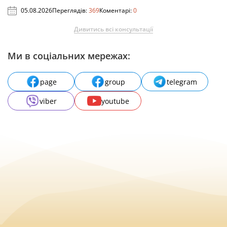
05.08.2026
Переглядів:
369
Коментарі:
0
Дивитись всі консультації
Ми в соціальних мережах:
page
group
telegram
viber
youtube