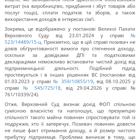
витрат (на виробництво, придбання і збут товарів або
послуг тощо), сплати податків та зборів, а також
використання доходів в інтересах сім’ї.
Зокрема, це відображено у постанові Великої Палати
Верховного Суду від 23.01.2024 у справі
№
523/14489/15-ц
. Прикметно, що в цій справі позивач не
довів обґрунтованості вимоги про стягнення доходу,
оскільки за довідками ДПІ та податковими
деклараціями неможливо встановити чистий дохід від
підприємницької діяльності. Подібний підхід
простежується і в інших рішеннях ВС (постанови від
01.03.2023 у справі
№ 359/10855/19
, від 08.10.2025 у
справі
№ 545/725/18
, від 29.04.2026 у справі №
761/10339/24).
Отже, Верховний Суд визнає дохід ФОП спільною
сумісною власністю та наголошує, що презумпцію
спільності такого майна повинен спростовувати той із
подружжя, хто її заперечує. Позивач повинен довести
не лише факт отримання доходу, а й розмір чистого
прибутку підприємця. Проблема виникає в тому, що