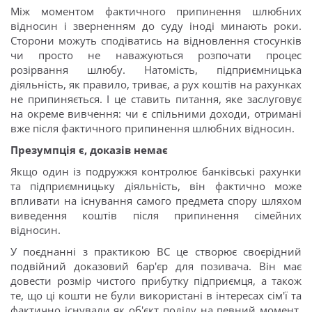
Між моментом фактичного припинення шлюбних
відносин і зверненням до суду іноді минають роки.
Сторони можуть сподіватись на відновлення стосунків
чи просто не наважуються розпочати процес
розірвання шлюбу. Натомість, підприємницька
діяльність, як правило, триває, а рух коштів на рахунках
не припиняється. І це ставить питання, яке заслуговує
на окреме вивчення: чи є спільними доходи, отримані
вже після фактичного припинення шлюбних відносин.
Презумпція є, доказів немає
Якщо один із подружжя контролює банківські рахунки
та підприємницьку діяльність, він фактично може
впливати на існування самого предмета спору шляхом
виведення коштів після припинення сімейних
відносин.
У поєднанні з практикою ВС це створює своєрідний
подвійний доказовий бар'єр для позивача. Він має
довести розмір чистого прибутку підприємця, а також
те, що ці кошти не були використані в інтересах сім'ї та
фактично існували як об'єкт поділу на певний момент.