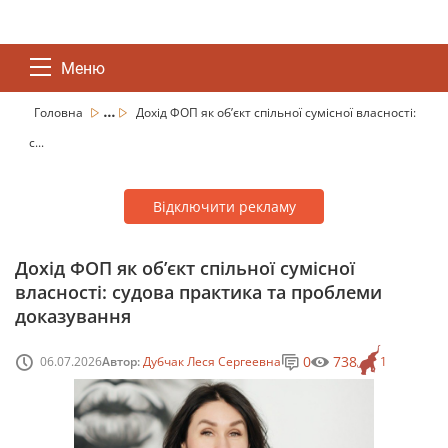
Меню
...
Головна
Дохід ФОП як обʼєкт спільної сумісної власності:
с...
Відключити рекламу
Дохід ФОП як обʼєкт спільної сумісної
власності: судова практика та проблеми
доказування
0
738
06.07.2026
Автор:
Дубчак Леся Сергеевна
1