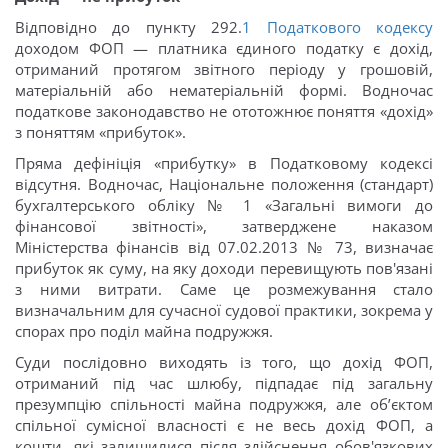
Відповідно до пункту 292.
1
Податкового кодексу
доходом ФОП — платника єдиного податку є дохід,
отриманий протягом звітного періоду у грошовій,
матеріальній або нематеріальній формі. Водночас
податкове законодавство не ототожнює поняття «дохід»
з поняттям «прибуток».
Пряма дефініція «прибутку» в Податковому кодексі
відсутня. Водночас, Національне положення (стандарт)
бухгалтерського обліку № 1 «Загальні вимоги до
фінансової звітності», затверджене наказом
Міністерства фінансів від 07.02.2013 № 73, визначає
прибуток як суму, на яку доходи перевищують пов'язані
з ними витрати. Саме це розмежування стало
визначальним для сучасної судової практики, зокрема у
спорах про поділ майна подружжя.
Суди послідовно виходять із того, що дохід ФОП,
отриманий під час шлюбу, підпадає під загальну
презумпцію спільності майна подружжя, але об’єктом
спільної сумісної власності є не весь дохід ФОП, а
кошти, які залишилися після здійснення обов'язкових