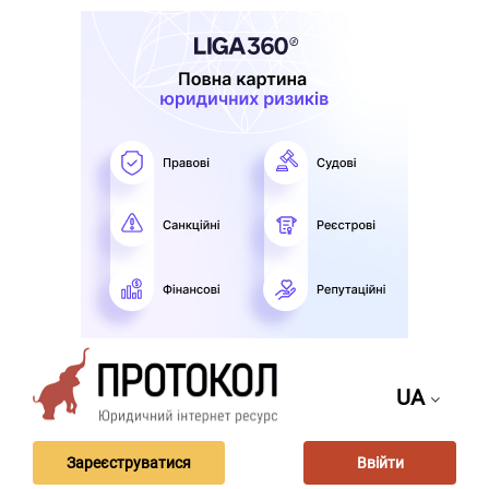
UA
Зареєструватися
Ввійти