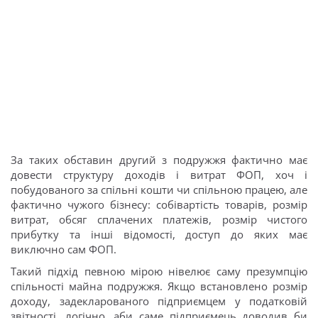
За таких обставин другий з подружжя фактично має
довести структуру доходів і витрат ФОП, хоч і
побудованого за спільні кошти чи спільною працею, але
фактично чужого бізнесу: собівартість товарів, розмір
витрат, обсяг сплачених платежів, розмір чистого
прибутку та інші відомості, доступ до яких має
виключно сам ФОП.
Такий підхід певною мірою нівелює саму презумпцію
спільності майна подружжя. Якщо встановлено розмір
доходу, задекларованого підприємцем у податковій
звітності, логічно, аби саме підприємець доводив би