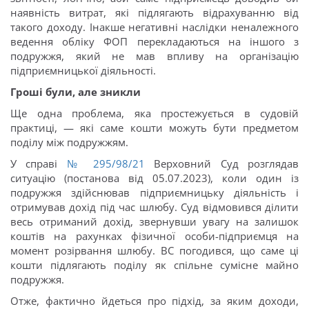
наявність витрат, які підлягають відрахуванню від
такого доходу. Інакше негативні наслідки неналежного
ведення обліку ФОП перекладаються на іншого з
подружжя, який не мав впливу на організацію
підприємницької діяльності.
Гроші були, але зникли
Ще одна проблема, яка простежується в судовій
практиці, — які саме кошти можуть бути предметом
поділу між подружжям.
У справі
№ 295/98/21
Верховний Суд розглядав
ситуацію (постанова від 05.07.2023), коли один із
подружжя здійснював підприємницьку діяльність і
отримував дохід під час шлюбу. Суд відмовився ділити
весь отриманий дохід, звернувши увагу на залишок
коштів на рахунках фізичної особи-підприємця на
момент розірвання шлюбу. ВС погодився, що саме ці
кошти підлягають поділу як спільне сумісне майно
подружжя.
Отже, фактично йдеться про підхід, за яким доходи,