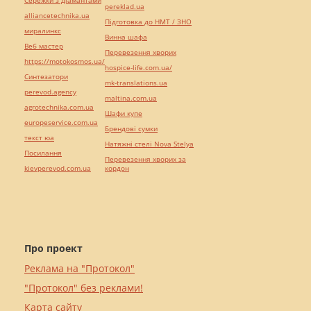
Сережки з діамантами
pereklad.ua
alliancetechnika.ua
Підготовка до НМТ / ЗНО
миралинкс
Винна шафа
Веб мастер
Перевезення хворих
https://motokosmos.ua/
hospice-life.com.ua/
Синтезатори
mk-translations.ua
perevod.agency
maltina.com.ua
agrotechnika.com.ua
Шафи купе
europeservice.com.ua
Брендові сумки
текст юа
Натяжні стелі Nova Stelya
Посилання
Перевезення хворих за
kievperevod.com.ua
кордон
Про проект
Реклама на "Протокол"
"Протокол" без реклами!
Карта сайту