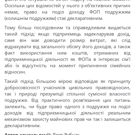
Оскільки цих відомостей у нього з обʼєктивних причин
немає, право на поділ доходу ФОП подружжям
(колишнім подружжям) стає декларативним.
Тому більш послідовним та справедливим видається
такий підхід: якщо підприємець задекларував дохід,
саме він має доводити розмір витрат, які слід
відрахувати від загального обсягу його доходів, а також
факт використання ним коштів, отриманих від
підприємницької діяльності як ФОПа в інтересах сім'ї
або їх відсутність на момент припинення сімейних
відносин.
Такий підхід більшою мірою відповідає як принципу
добросовісності учасників цивільних правовідносин,
так і природі презумпції спільної сумісної власності
подружжя. Від практичного розв’язання цих питань
залежить, чи буде право одного з подружжя на поділ
доходів від підприємницької діяльності реальним
механізмом захисту майнових прав чи так і залишиться
декларативним.
Автор консультації:
Леся Дубчак