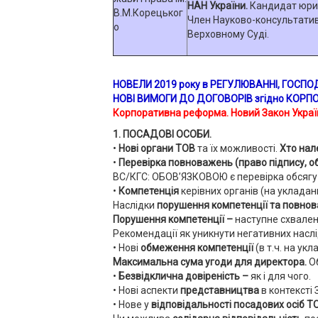
НАН України.
Кандидат юри
Член Науково-консультатив
Верховному Суді.
НОВЕЛИ
2019 року в РЕГУЛЮВАННІ, ГОСПО
НОВІ ВИМОГИ ДО ДОГОВОРІВ згідно
КОРПО
Корпоративна реформа. Новий Закон України
1. ПОСАДОВІ ОСОБИ
.
•
Нові органи ТОВ
та їх можливості.
Хто нал
•
Перевірка повноважень (право підпису, 
ВС/КГС: ОБОВ’ЯЗКОВОЮ є перевірка обсягу 
•
Компетенція
керівних органів (на укладан
Наслідки
порушення компетенції та повно
Порушення компетенції –
наступне схваленн
Рекомендації як уникнути негативних наслі
• Нові
обмеження компетенції
(в т.ч. на у
Максимальна сума угоди для директора
.
Об
•
Безвідклична довіреність –
як і для чого.
• Нові аспекти
представництва
в контексті 
• Нове у
відповідальності посадових осіб Т