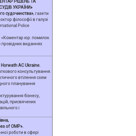
НТАР РІШЕНЬ ТА
УДІВ УКРАЇНИ»
ого судочинства»
, газети
октор філософії в галузі
national Police
ч. «Коментар юр. помилок
в провідних виданнях
 Horwath AC Ukraine.
даткового консультування.
ктичного втілення схем
одного планування
ктурування бізнесу,
ацій, присвячених
ільного і
вна,
es of OMP».
чної роботи в сфері