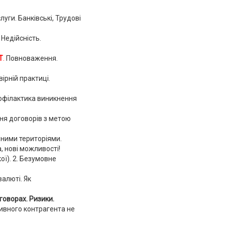
уги. Банківські, Трудові
 Недійсність.
Т
.
Повноваження.
ірній практиці.
офілактика виникнення
ня договорів з метою
ними територіями.
а, нові можливості!
ої). 2. Безумовне
валюті. Як
говорах. Ризики.
тивного контрагента не