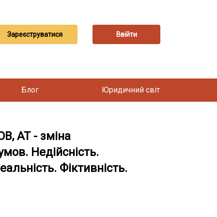
Зареєструватися
Ввійти
Блог
Юридичний світ
В, АТ - зміна
мов. Недійсність.
еальність. Фіктивність.