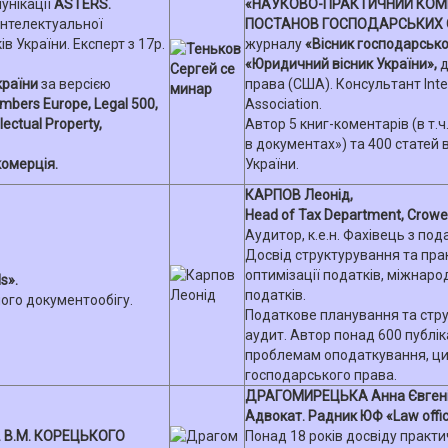
мунікації
ASTERS.
«НАУКОВО-ПРАКТИЧНИЙ КОМЕ
інтелектуальної
ПОСТАНОВ ГОСПОДАРСЬКИХ С
ів України. Експерт з 17р.
журналу
«Вісник господарськ
«Юридичний вісник України»,
д
країни
за версією
права (США). Консультант Inter
mbers Europe, Legal 500,
Association.
lectual Property,
Автор 5 книг-коментарів (в т.
в документах») та 400 статей 
омерція.
України.
КАРПОВ Леонід,
Head of Tax Department, Crowe
Аудитор, к.е.н. Фахівець з по
Досвід структурування та пра
оптимізації податків, міжнар
s».
податків.
ого документообігу.
Податкове планування та стру
аудит. Автор понад 600 публік
проблемам оподаткування, цив
господарського права.
ДРАГОМИРЕЦЬКА Анна Євгені
Адвокат. Радник ЮФ «Law offic
м. В.М. КОРЕЦЬКОГО
Понад 18 років досвіду практи