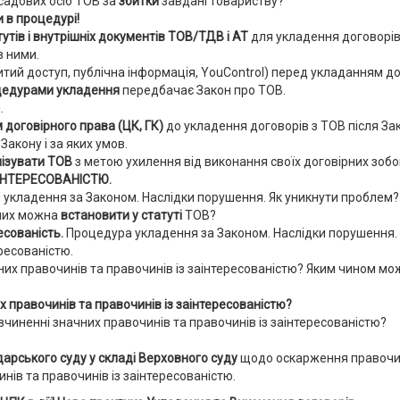
садових осіб ТОВ за
збитки
завдані товариству?
и в процедурі!
тутів і внутрішніх документів ТОВ/ТДВ і АТ
для укладення договорів
з ними.
итий доступ, публічна інформація, YouControl) перед укладанням д
цедурами укладення
передбачає Закон про ТОВ.
.
договірного права (ЦК, ГК)
до укладення договорів з ТОВ після За
Закону і за яких умов.
нізувати ТОВ
з метою ухилення від виконання своїх договірних зобо
АІНТЕРЕСОВАНІСТЮ
.
 укладення за Законом. Наслідки порушення. Як уникнути проблем?
чних можна
встановити у статуті
ТОВ?
есованість.
Процедура укладення за Законом. Наслідки порушення. К
ресованістю.
их правочинів та правочинів із заінтересованістю?
Яким чином мо
 правочинів та правочинів із заінтересованістю?
вчиненні значних правочинів та правочинів із заінтересованістю?
арського суду у складі Верховного суду
щодо оскарження правочин
нів та правочинів із заінтересованістю.