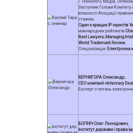
/ Технології, Медіа, Телеко
Заступник Голови Комітету 
власності Асоціації правник
стажем.
Один з кращих ІР юристів У
міжнародних рейтингів
Cha
Best Lawyers, Managing Intel
World Trademark Review.
Спеціалізація:
Електронна к
ВЕРНИГОРА Олександр,
CEO компанії «Intecracy Deal
Експерт з питань електронн
БОГІНІЧ Олег Леонідович,
Інститут держави і права і