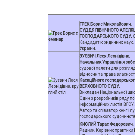
ГРЕК Борис Миколайович,
СУДДЯ ПІВНІЧНОГО АПЕЛЯ
ГОСПОДАРСЬКОГО СУДУ,
С
Кандидат юридичних наук.
України.
ЗУЄВИЧ Леся Леонідівна,
Начальник Управління заб
судової палати для розгля
відносин та права власност
Касаційного господарського
ВЕРХОВНОГО СУДУ.
Викладач Національної шко
Один з розробників ряду п
інформаційних листів ВГСУ.
Автор та співавтор книг і пу
господарського судочинства"
КИСЛИЙ Тарас Федорович,
Радник, Керівник практики 