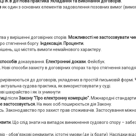
К в дії! Нова практика Укладання та Виконання договорів.
в
як один з основних елементів задоволення позовних вимог (вимог
а у вирішенні договірних спорів.
Можливості не застосовувати чи
ро стягнення боргу.
Індексація. Проценти.
ішень, що містять вимоги немайнового характеру.
способів
доказування.
Електронниі докази.
Фейсбук.
.
Нові способи захисту в договірних спорах та про стягнення заподі
 прирівнюються до договорів, укладених в простій письмовій формі.
актуальна судова практика, як використовувати у суді.
ві шахрайство і як їх уникнути
тиці
після
Закону "Про електронну комерцію".
Міжнародні стандарти
не застосовується.
На яких осіб поширюється дія Закону.
сь. Законодавство про захист прав споживачів. Застосування між
изити.
Що слід знати на випадок виникнення судового спору – забе
р - обов’язкові реквизити, істотні умови (де їх брати). Наслідки ві