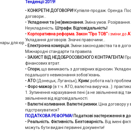
Тенденції 2019!
•
КОНКРЕТНІ ДОГОВОРИ!
Купівля-продаж. Оренда. Посл
договори...
•
Укладення та (не)виконання.
Зміна умов. Розірвання.
Неукладеність.
Штрафи.
Відповідальність!
•
Корпоративна реформа. Закон "Про ТОВ"
і зміни до
А
Укладання договорів. Значні правочини...
•
Електронна комерція.
Зміни законодавства та в догов
Міжнародні стандарти та правила.
•
ЗАХИСТ ВІД НЕДОБРОСОВІСНОГО КОНТРАГЕНТА!
Пр
фінансових втрат.
•
Спори,
що виникають з договірних відносин.
Укладен
подальшого невиконання зобов’язань.
•
АТО
(Донецьк, Луганськ),
Крим:
робота на/з проблем
•
Форс-мажор
(в т.ч. АТО, валютна виручка...): практик
1. Зупинення нарахування пені (а не звільнення від так
звільнення від відповідальності.
•
Валютні коливання. Валютні ризики.
Ціна договору у 
підстрахуватися?
ПОДАТКОВА РЕФОРМА!
Податкові застереження в до
•
Реальність. Фіктивність. Безтоварність.
Від імені фік
можуть бути видані первинні документи!