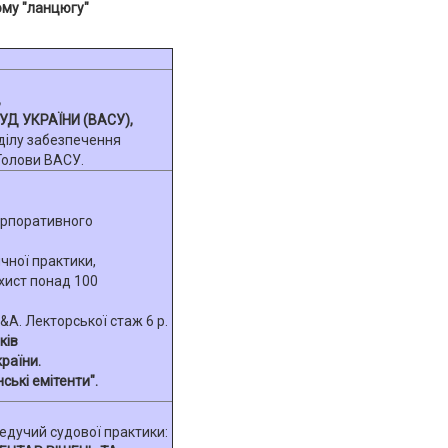
ому "ланцюгу"
,
Д УКРАЇНИ (ВАСУ),
ділу забезпечення
Голови ВАСУ.
корпоративного
чної практики,
хист понад 100
A. Лекторської стаж 6 р.
ків
раїни.
ські емітенти".
едучий судової практики: