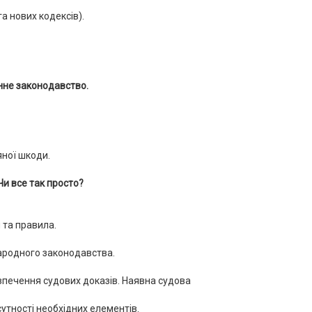
а нових кодексів).
нне законодавство.
яної шкоди.
Чи все так просто?
 та правила.
народного законодавства.
зпечення судових доказів. Наявна судова
дсутності необхідних елементів.