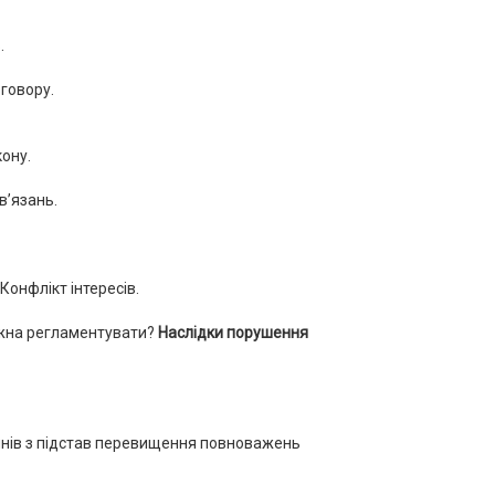
.
оговору.
кону.
в’язань.
онфлікт інтересів.
жна регламентувати?
Наслідки порушення
ів з підстав перевищення повноважень