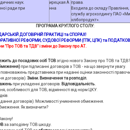
дичних наук.
права.
ної ради при
Входила до складу Правління,
службу агрохолдингу ПАО «Ми
хлібопродукт».
ПРОГРАМА КРУГЛОГО СТОЛУ:
ДАРСЬКІЙ ДОГОВІРНІЙ ПРАКТИЦІ та СПОРАХ!
РАТИВНОЇ РЕФОРМИ
, СУДОВОЇ РЕФОРМИ (ГПК, ЦПК)
та
ПОДАТКОВ
 "Про ТОВ та ТДВ" і зміни до Закону про АТ.
ежить до посадових осіб ТОВ
згідно нового Закону про ТОВ та ТДВ
обмеження)
при підписанні договорів з ТОВ - на що звернути увагу.
повноважень представника при наданні оцінки законності правочи
ня договорів).
Зміни. Визначення та розподіл.
важень
при укладенні договорів.
Відповідальність.
я, особливості для ТОВ, відмінності від норм ЦКУ.
дків.
кладання договорів). Можливості уникнення обмеження.
меження. Як визначити?
Закону!
ОВ
за заподіяну ТОВ шкоду.