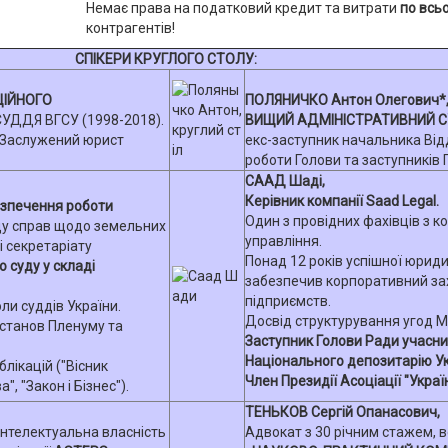
Немає права на податковий кредит та витрати
по всь
контрагентів!
СПІКЕРИ КРУГЛОГО СТОЛУ:
ЦІЙНОГО
ПОЛЯНИЧКО Антон Олегович*
УДДЯ ВГСУ (1998-2018).
ВИЩИЙ АДМІНІСТРАТИВНИЙ СУ
 Заслужений юрист
екс-заступник начальника Від
роботи Голови та заступників 
СААД Шаді,
Керівник компанії Saad Legal.
езпечення роботи
Один з провідних фахівців з 
ду справ щодо земельних
управління.
і секретаріату
Понад 12 років успішної юриди
 суду у складі
забезпечив корпоративний за
підприємств.
ли суддів України.
Досвід структурування угод M&
останов Пленуму та
Заступник Голови Ради учасни
Національного депозитарію Ук
блікацій ("Вісник
Член Президії Асоціації "Україн
, "Закон і Бізнес").
ТЕНЬКОВ Сергій Опанасович,
Інтелектуальна власність
Адвокат з 30 річним стажем, в