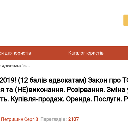
си для юристів
Каталог юристів
адвокатам) Зак...
19! (12 балів адвокатам) Закон про ТО
 та (НЕ)виконання. Розірвання. Зміна у
ь. Купівля-продаж. Оренда. Послуги. Р
| Петришин Сергій
Переглядів :
2107