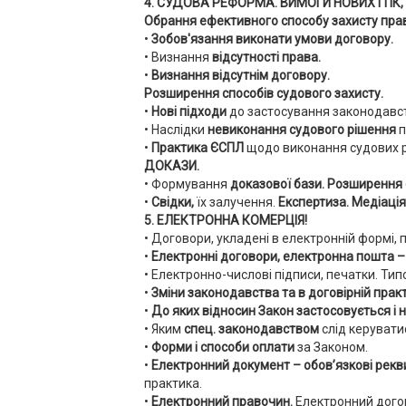
4. СУДОВА РЕФОРМА. ВИМОГИ НОВИХ ГПК, ЦП
Обрання ефективного способу захисту пра
•
Зобов'язання виконати умови договору.
• Визнання
відсутності права.
•
Визнання відсутнім договору.
Розширення способів судового захисту.
•
Нові підходи
до застосування законодавств
• Наслідки
невиконання судового рішення
п
•
Практика ЄСПЛ
щодо виконання судових р
ДОКАЗИ.
• Формування
доказової бази.
Розширення 
•
Свідки,
їх залучення.
Експертиза. Медіація
5. ЕЛЕКТРОННА КОМЕРЦІЯ!
• Договори, укладені в електронній формі,
•
Електронні договори, електронна пошта –
• Електронно-числові підписи, печатки. Типо
•
Зміни законодавства та в договірній прак
•
До яких відносин Закон застосовується і 
• Яким
спец. законодавством
слід керувати
•
Форми і способи оплати
за Законом.
•
Електронний документ – обов’язкові рекв
практика.
•
Електронний правочин.
Електронний догові