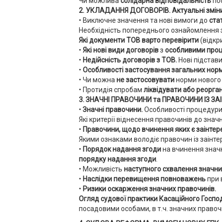
Чи можлива
солідарна відповідальність
по
2. УКЛАДАННЯ ДОГОВОРІВ
. Актуальні змін
• Виключне значення та нові вимоги до
ста
Необхідність попереднього ознайомлення 
Які документи ТОВ варто перевірити
(відкр
•
Які нові види договорів
з
особливими про
•
Недійсність договорів з ТОВ.
Нові підстави
•
Особливості застосування загальних норм 
• Чи можна
не застосовувати
норми нового 
• Протидія спробам
ліквідувати або реорга
3. ЗНАЧНІ ПРАВОЧИНИ та ПРАВОЧИНИ ІЗ З
•
Значні правочини.
Особливості процедури
Які критерії віднесення правочинів до зна
•
Правочини, щодо вчинення яких є заінтер
Якими ознаками володіє правочин із заінте
•
Порядок надання згоди
на вчинення значн
порядку надання згоди
.
• Можливість
наступного схвалення
значних
•
Наслідки перевищення повноважень
при 
•
Ризики оскарження значних правочинів.
Огляд судової практики Касаційного Господ
посадовими особами, в т.ч. значних правочи