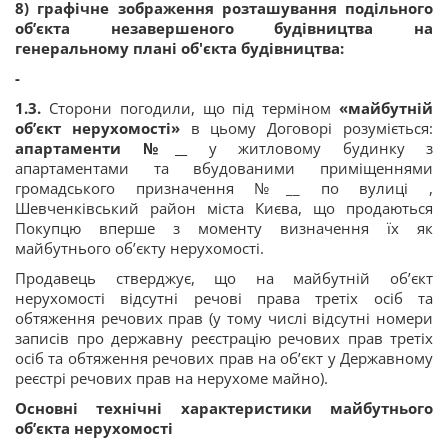
8) графічне зображення розташування подільного
об’єкта незавершеного будівництва на
генеральному плані об'єкта будівництва:
-
1.3.
Сторони погодили, що під терміном
«майбутній
об’єкт нерухомості»
в цьому Договорі розуміється:
апартаменти №__
у житловому будинку з
апартаментами та вбудованими приміщеннями
громадського призначення №__ по вулиці ,
Шевченківський район міста Києва, що продаються
Покупцю вперше з моменту визначення їх як
майбутнього об’єкту нерухомості.
Продавець стверджує, що на майбутній об’єкт
нерухомості відсутні речові права третіх осіб та
обтяження речових прав (у тому числі відсутні номери
записів про державну реєстрацію речових прав третіх
осіб та обтяження речових прав на об’єкт у Державному
реєстрі речових прав на нерухоме майно).
Основні технічні характеристики майбутнього
об’єкта нерухомості