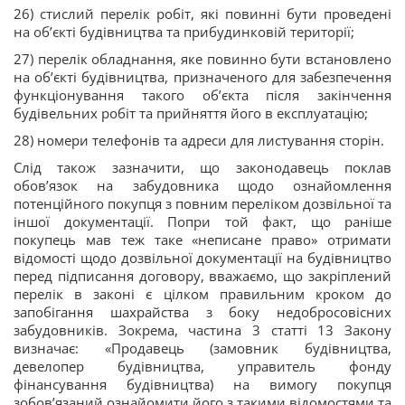
26) стислий перелік робіт, які повинні бути проведені
на об’єкті будівництва та прибудинковій території;
27) перелік обладнання, яке повинно бути встановлено
на об’єкті будівництва, призначеного для забезпечення
функціонування такого об’єкта після закінчення
будівельних робіт та прийняття його в експлуатацію;
28) номери телефонів та адреси для листування сторін.
Слід також зазначити, що законодавець поклав
обов’язок на забудовника щодо ознайомлення
потенційного покупця з повним переліком дозвільної та
іншої документації. Попри той факт, що раніше
покупець мав теж таке «неписане право» отримати
відомості щодо дозвільної документації на будівництво
перед підписання договору, вважаємо, що закріплений
перелік в законі є цілком правильним кроком до
запобігання шахрайства з боку недобросовісних
забудовників. Зокрема, частина 3 статті 13 Закону
визначає: «Продавець (замовник будівництва,
девелопер будівництва, управитель фонду
фінансування будівництва) на вимогу покупця
зобов’язаний ознайомити його з такими відомостями та