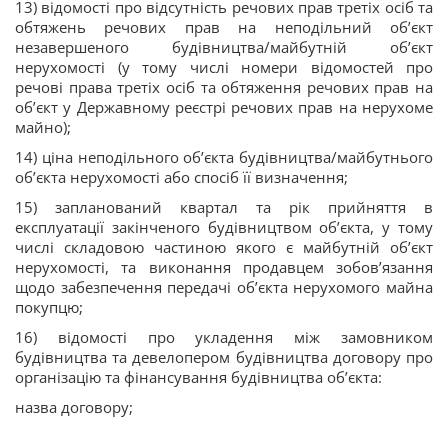
13) відомості про відсутність речових прав третіх осіб та
обтяжень речових прав на неподільний об’єкт
незавершеного будівництва/майбутній об’єкт
нерухомості (у тому числі номери відомостей про
речові права третіх осіб та обтяження речових прав на
об’єкт у Державному реєстрі речових прав на нерухоме
майно);
14) ціна неподільного об’єкта будівництва/майбутнього
об’єкта нерухомості або спосіб її визначення;
15) запланований квартал та рік прийняття в
експлуатації закінченого будівництвом об’єкта, у тому
числі складовою частиною якого є майбутній об’єкт
нерухомості, та виконання продавцем зобов’язання
щодо забезпечення передачі об’єкта нерухомого майна
покупцю;
16) відомості про укладення між замовником
будівництва та девелопером будівництва договору про
організацію та фінансування будівництва об’єкта:
назва договору;