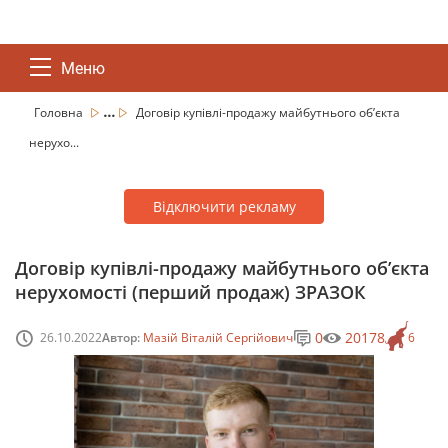
Меню
...
Головна
Договір купівлі-продажу майбутнього об’єкта
нерухо...
Відключити рекламу
Договір купівлі-продажу майбутнього об’єкта
нерухомості (перший продаж) ЗРАЗОК
0
20178
26.10.2022
Автор:
Мазій Віталій Сергійович
6