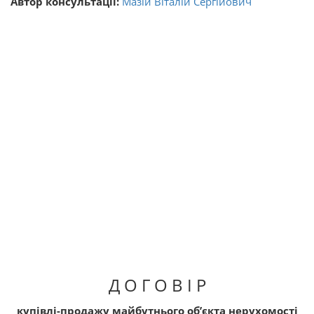
Автор консультації:
Мазій Віталій Сергійович
Д О Г О В І Р
купівлі-продажу майбутнього об’єкта нерухомості