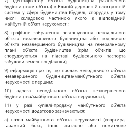
7) ідентифікатор об’єкта будівництва (закінченого
будівництвом об’єкта) в Єдиній державній електронній
системі у сфері будівництва (будівлі, споруди), у тому
числі складовою частиною якого є відповідний
майбутній об’єкт нерухомості;
8) графічне зображення розташування неподільного
об’єкта незавершеного будівництва або подільного
об’єкта незавершеного будівництва на генеральному
плані об’єкта будівництва (крім об’єктів, що
споруджуються на підставі будівельного паспорта
забудови земельної ділянки);
9) інформація про те, що продаж неподільного об’єкта
незавершеного будівництва/майбутнього об’єкта
нерухомості є першим;
10) адреса неподільного об’єкта незавершеного
будівництва/майбутнього об’єкта нерухомості;
11) у разі купівлі-продажу майбутнього об’єкта
нерухомості додатково зазначаються:
а) назва майбутнього об’єкта нерухомості (квартира,
гаражний бокс, інше житлове або нежитлове