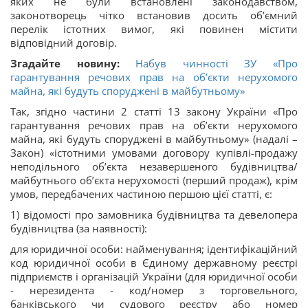
яких не були встановлені законодавством,
законотворець чітко встановив досить об’ємний
перелік істотних вимог, які повинен містити
відповідний договір.
Згадайте новину:
Набув чинності ЗУ «Про
гарантування речових прав на об’єкти нерухомого
майна, які будуть споруджені в майбутньому»
Так, згідно частини 2 статті 13 закону України «Про
гарантування речових прав на об’єкти нерухомого
майна, які будуть споруджені в майбутньому» (надалі –
Закон) «істотними умовами договору купівлі-продажу
неподільного об’єкта незавершеного будівництва/
майбутнього об’єкта нерухомості (перший продаж), крім
умов, передбачених частиною першою цієї статті, є:
1) відомості про замовника будівництва та девелопера
будівництва (за наявності):
для юридичної особи: найменування; ідентифікаційний
код юридичної особи в Єдиному державному реєстрі
підприємств і організацій України (для юридичної особи
- нерезидента - код/номер з торговельного,
банківського чи судового реєстру або номер