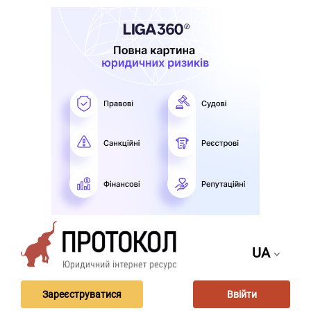
UA
Зареєструватися
Ввійти