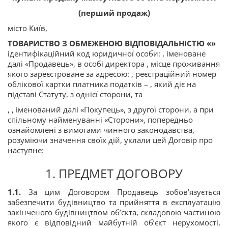
(перший продаж)
місто Київ,
ТОВАРИСТВО З ОБМЕЖЕНОЮ ВІДПОВІДАЛЬНІСТЮ «»
ідентифікаційний код юридичної особи: , іменоване
далі «Продавець», в особі директора , місце проживання
якого зареєстроване за адресою: , реєстраційний номер
облікової картки платника податків – , який діє на
підставі Статуту, з однієї сторони, та
, , іменований далі «Покупець», з другої сторони, а при
спільному найменуванні «Сторони», попередньо
ознайомлені з вимогами чинного законодавства,
розуміючи значення своїх дій, уклали цей Договір про
наступне:
1. ПРЕДМЕТ ДОГОВОРУ
1.1.
За цим Договором Продавець зобов’язується
забезпечити будівництво та прийняття в експлуатацію
закінченого будівництвом об’єкта, складовою частиною
якого є відповідний майбутній об’єкт нерухомості,