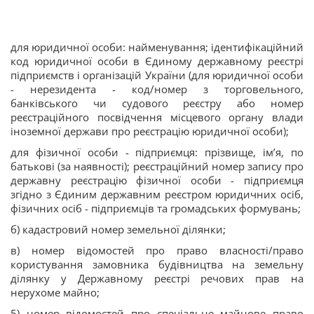
для юридичної особи: найменування; ідентифікаційний
код юридичної особи в Єдиному державному реєстрі
підприємств і організацій України (для юридичної особи
- нерезидента - код/номер з торговельного,
банківського чи судового реєстру або номер
реєстраційного посвідчення місцевого органу влади
іноземної держави про реєстрацію юридичної особи);
для фізичної особи - підприємця: прізвище, ім’я, по
батькові (за наявності); реєстраційний номер запису про
державну реєстрацію фізичної особи - підприємця
згідно з Єдиним державним реєстром юридичних осіб,
фізичних осіб - підприємців та громадських формувань;
б) кадастровий номер земельної ділянки;
в) номер відомостей про право власності/право
користування замовника будівництва на земельну
ділянку у Державному реєстрі речових прав на
нерухоме майно;
5) номер відомостей про спеціальне майнове право