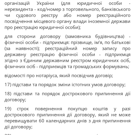
організацій України (для юридичної особи -
нерезидента - код/номер з торговельного, банківського
чи судового реєстру або номер реєстраційного
посвідчення місцевого органу влади іноземної держави
про реєстрацію юридичної особи);
для сторони договору (замовника будівництва) -
фізичної особи - підприємця: прізвище, ім’я, по батькові
(за наявності); реєстраційний номер запису про
державну реєстрацію фізичної особи - підприємця
згідно з Єдиним державним реєстром юридичних осіб,
фізичних осіб - підприємців та громадських формувань;
відомості про нотаріуса, який посвідчив договір;
17) підстави та порядок зміни істотних умов договору;
18) підстави та порядок дострокового припинення дії
договору;
19) строк повернення покупцю коштів у разі
дострокового припинення дії договору, який не може
перевищувати 60 календарних днів з дня припинення
дії договору;