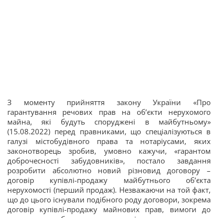
З моменту прийняття закону України «Про
гарантування речових прав на об’єкти нерухомого
майна, які будуть споруджені в майбутньому»
(15.08.2022) перед правниками, що спеціалізуються в
галузі містобудівного права та нотаріусами, яких
законотворець зробив, умовно кажучи, «гарантом
доброчесності забудовників», постало завдання
розробити абсолютно новий різновид договору –
договір купівлі-продажу майбутнього об’єкта
нерухомості (перший продаж). Незважаючи на той факт,
що до цього існували подібного роду договори, зокрема
договір купівлі-продажу майнових прав, вимоги до