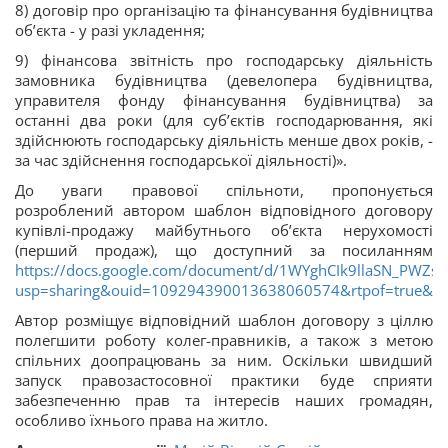
8) договір про організацію та фінансування будівництва
об’єкта - у разі укладення;
9) фінансова звітність про господарську діяльність
замовника будівництва (девелопера будівництва,
управителя фонду фінансування будівництва) за
останні два роки (для суб’єктів господарювання, які
здійснюють господарську діяльність менше двох років, -
за час здійснення господарської діяльності)».
До уваги правової спільноти, пропонується
розроблений автором шаблон відповідного договору
купівлі-продажу майбутнього об’єкта нерухомості
(перший продаж), що доступний за посиланням
https://docs.google.com/document/d/1WYghCIk9llaSN_PWZs
usp=sharing&ouid=109294390013638060574&rtpof=true&sd
Автор розміщує відповідний шаблон договору з ціллю
полегшити роботу колег-правників, а також з метою
спільних доопрацювань за ним. Оскільки швидший
запуск правозастосовної практики буде сприяти
забезпеченню прав та інтересів наших громадян,
особливо їхнього права на житло.