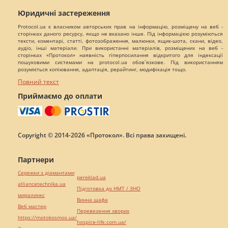
Юридичні застереження
Protocol.ua є власником авторських прав на інформацію, розміщену на веб -
сторінках даного ресурсу, якщо не вказано інше. Під інформацією розуміються
тексти, коментарі, статті, фотозображення, малюнки, ящик-шота, скани, відео,
аудіо, інші матеріали. При використанні матеріалів, розміщених на веб -
сторінках «Протокол» наявність гіперпосилання відкритого для індексації
пошуковими системами на protocol.ua обов`язкове. Під використанням
розуміється копіювання, адаптація, рерайтинг, модифікація тощо.
Повний текст
Приймаємо до оплати
Copyright © 2014-2026 «Протокол». Всі права захищені.
Партнери
Сережки з діамантами
pereklad.ua
alliancetechnika.ua
Підготовка до НМТ / ЗНО
миралинкс
Винна шафа
Веб мастер
Перевезення хворих
https://motokosmos.ua/
hospice-life.com.ua/