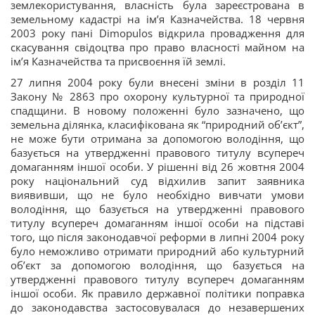
землекористування, власність була зареєстрована в
земельному кадастрі на ім’я Казначейства. 18 червня
2003 року пані Dimopulos відкрила провадження для
скасування свідоцтва про право власності майном на
ім’я Казначейства та присвоєння їй землі.
27 липня 2004 року були внесені зміни в розділ 11
Закону № 2863 про охорону культурної та природної
спадщини. В новому положенні було зазначено, що
земельна ділянка, класифікована як “природний об’єкт”,
не може бути отримана за допомогою володіння, що
базується на утвердженні правового титулу всупереч
домаганням іншої особи. У рішенні від 26 жовтня 2004
року національний суд відхилив запит заявника
виявивши, що не було необхідно вивчати умови
володіння, що базується на утвердженні правового
титулу всупереч домаганням іншої особи на підставі
того, що після законодавчої реформи в липні 2004 року
було неможливо отримати природний або культурний
об’єкт за допомогою володіння, що базується на
утвердженні правового титулу всупереч домаганням
іншої особи. Як правило державної політики поправка
до законодавства застосовувалася до незавершених