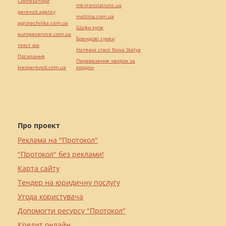
Синтезатори
mk-translations.ua
perevod.agency
maltina.com.ua
agrotechnika.com.ua
Шафи купе
europeservice.com.ua
Брендові сумки
текст юа
Натяжні стелі Nova Stelya
Посилання
Перевезення хворих за
kievperevod.com.ua
кордон
Про проект
Реклама на "Протокол"
"Протокол" без реклами!
Карта сайту
Тендер на юридичну послугу
Угода користувача
Допомогти ресурсу "Протокол"
Кредит онлайн