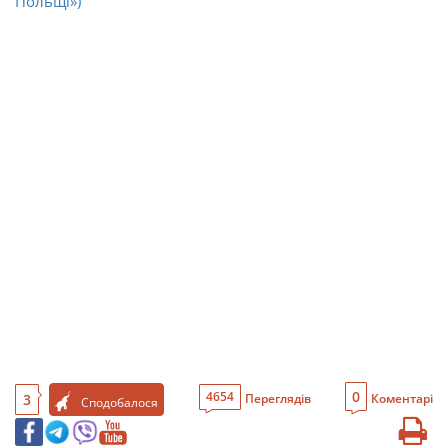
Польщі»)
0
4654
3
Переглядів
Коментарі
Сподобалося