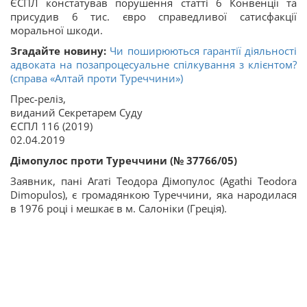
ЄСПЛ констатував порушення статті 6 Конвенції та
присудив 6 тис. євро справедливої сатисфакції
моральної шкоди.
Згадайте новину:
Чи поширюються гарантії діяльності
адвоката на позапроцесуальне спілкування з клієнтом?
(справа «Алтай проти Туреччини»)
Прес-реліз,
виданий Секретарем Суду
ЄСПЛ 116 (2019)
02.04.2019
Дімопулос проти Туреччини (№ 37766/05)
Заявник, пані Агаті Теодора Дімопулос (Agathi Teodora
Dimopulos), є громадянкою Туреччини, яка народилася
в 1976 році і мешкає в м. Салоніки (Греція).