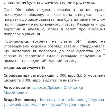
справ, які не були вирішені остаточним рішенням.
Пані Dimopulos подала апеляцію з питань права
оскаржуючи відмову, з якою вона зіткнулася після
поправки до законодавства, яка була датована числом
після подання нею цивільного позову. Касаційний суд
відхилив її апеляцію, потім її запит про внесення
поправок в рішення.
Посилаючись, зокрема, на статтю 6§1 (право на
справедливий судовий розгляд) заявник стверджувала,
що застосування поправки до законодавства до її
справи із зворотною силою складало порушення її
права на справедливий судовий розгляд.
Порушення статті 6§1
Справедлива сатисфакція
: 6 000 євро (EUR) (моральна
шкода) та 3 000 євро (видатки та витрати).
Автор новини:
адвокат Дроздов Олександр
Михайлович
Згадайте новину:
Чи є порушенням Конвенції відмова
у апеляції з формальних підстав? («Курнет проти