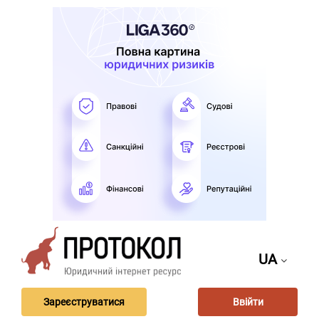
UA
Зареєструватися
Ввійти