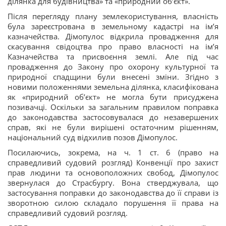
ділянка для будівництва» та «природний об’єкт».
Після перегляду плану землекористування, власність
була зареєстрована в земельному кадастрі на ім’я
казначейства. Дімопулос відкрила провадження для
скасування свідоцтва про право власності на ім’я
Казначейства та присвоєння землі. Але під час
провадження до Закону про охорону культурної та
природної спадщини були внесені зміни. Згідно з
новими положеннями земельна ділянка, класифікована
як «природний об’єкт» не могла бути присуджена
позивачці. Оскільки за загальним правилом поправка
до законодавства застосовувалася до незавершених
справ, які не були вирішені остаточним рішенням,
національний суд відхилив позов Дімопулос.
Посилаючись, зокрема, на ч. 1 ст. 6 (право на
справедливий судовий розгляд) Конвенції про захист
прав людини та основоположних свобод, Дімопулос
звернулася до Страсбургу. Вона стверджувала, що
застосування поправки до законодавства до її справи із
зворотною силою складало порушення її права на
справедливий судовий розгляд.