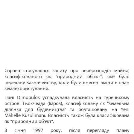
Справа стосувалася запиту про перерозподіл майна,
класифікованого як “природний об’єкт”, яке було
передане Казначейству, коли були внесені зміни в план
землекористування.
Пані Dimopulos успадкувала власність на турецькому
острові Гьокчеада (Імроз), класифіковану як “земельна
ділянка для будівництва” та розташовану на Yeni
Mahelle Kuzulimanı. Власність також була класифікована
як “природний об’єкт”.
3 січня 1997 року, після перегляду плану