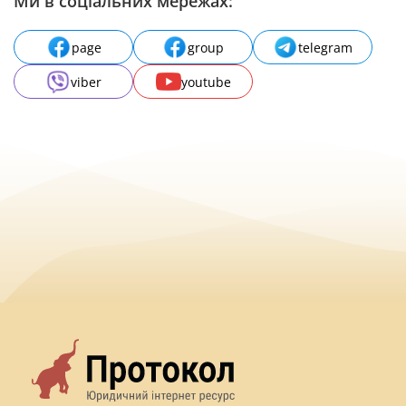
Ми в соціальних мережах:
page
group
telegram
viber
youtube