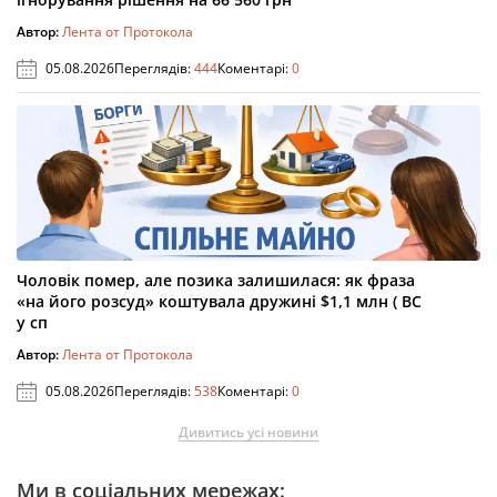
Автор:
Лента от Протокола
05.08.2026
Переглядів:
444
Коментарі:
0
Чоловік помер, але позика залишилася: як фраза
«на його розсуд» коштувала дружині $1,1 млн ( ВС
у сп
Автор:
Лента от Протокола
05.08.2026
Переглядів:
538
Коментарі:
0
Дивитись усі новини
Ми в соціальних мережах: