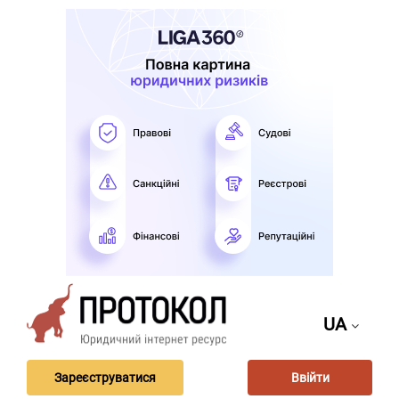
UA
Зареєструватися
Ввійти