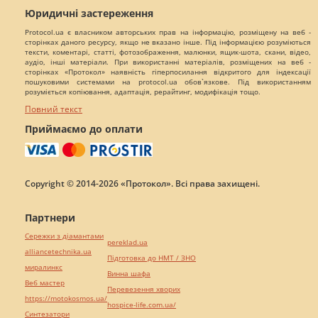
Юридичні застереження
Protocol.ua є власником авторських прав на інформацію, розміщену на веб -
сторінках даного ресурсу, якщо не вказано інше. Під інформацією розуміються
тексти, коментарі, статті, фотозображення, малюнки, ящик-шота, скани, відео,
аудіо, інші матеріали. При використанні матеріалів, розміщених на веб -
сторінках «Протокол» наявність гіперпосилання відкритого для індексації
пошуковими системами на protocol.ua обов`язкове. Під використанням
розуміється копіювання, адаптація, рерайтинг, модифікація тощо.
Повний текст
Приймаємо до оплати
Copyright © 2014-2026 «Протокол». Всі права захищені.
Партнери
Сережки з діамантами
pereklad.ua
alliancetechnika.ua
Підготовка до НМТ / ЗНО
миралинкс
Винна шафа
Веб мастер
Перевезення хворих
https://motokosmos.ua/
hospice-life.com.ua/
Синтезатори