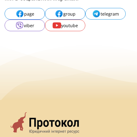
page
group
telegram
viber
youtube