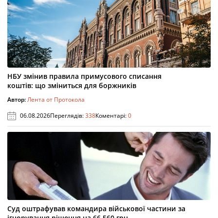
НБУ змінив правила примусового списання
коштів: що зміниться для боржників
Автор:
Лента от Протокола
06.08.2026
Переглядів:
338
Коментарі:
0
Суд оштрафував командира військової частини за
ігнорування рішення на 66 560 грн