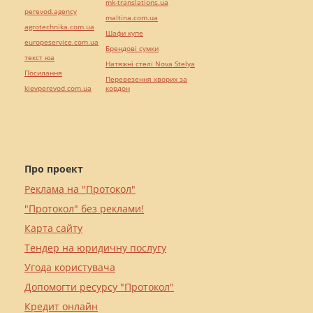
mk-translations.ua
perevod.agency
maltina.com.ua
agrotechnika.com.ua
Шафи купе
europeservice.com.ua
Брендові сумки
текст юа
Натяжні стелі Nova Stelya
Посилання
Перевезення хворих за
kievperevod.com.ua
кордон
Про проект
Реклама на "Протокол"
"Протокол" без реклами!
Карта сайту
Тендер на юридичну послугу
Угода користувача
Допомогти ресурсу "Протокол"
Кредит онлайн