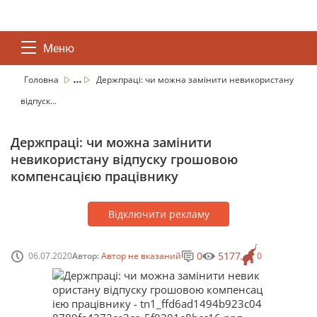
Меню
...
Головна
Держпраці: чи можна замінити невикористану
відпуск...
Держпраці: чи можна замінити
невикористану відпуску грошовою
компенсацією працівнику
Відключити рекламу
0
5177
06.07.2020
Автор:
Автор не вказаний
0