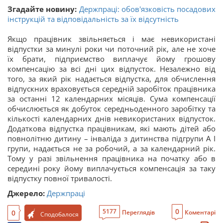
Згадайте новину:
Держпраці: обов'язковість посадових
інструкцій та відповідальність за їх відсутність
Якщо працівник звільняється і має невикористані
відпустки за минулі роки чи поточний рік, але не хоче
їх брати, підприємство виплачує йому грошову
компенсацію за всі дні цих відпусток. Незалежно від
того, за який рік надається відпустка, для обчислення
відпускних враховується середній заробіток працівника
за останні 12 календарних місяців. Сума компенсації
обчислюється як добуток середньоденного заробітку та
кількості календарних днів невикористаних відпусток.
Додаткова відпустка працівникам, які мають дітей або
повнолітню дитину – інваліда з дитинства підгрупи А I
групи, надається не за робочий, а за календарний рік.
Тому у разі звільнення працівника на початку або в
середині року йому виплачується компенсація за таку
відпустку повної тривалості.
Джерело:
Держпраці
0
5177
0
Переглядів
Коментарі
Сподобалося