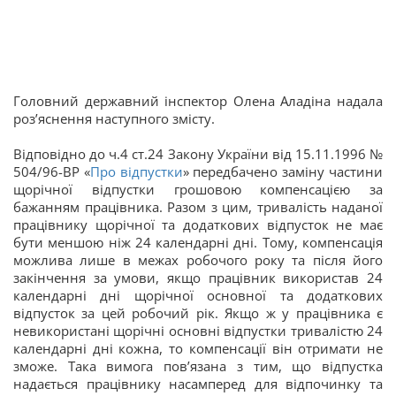
Головний державний інспектор Олена Аладіна надала
роз’яснення наступного змісту.
Відповідно до ч.4 ст.24 Закону України від 15.11.1996 №
504/96-ВР «
Про відпустки
» передбачено заміну частини
щорічної відпустки грошовою компенсацією за
бажанням працівника. Разом з цим, тривалість наданої
працівнику щорічної та додаткових відпусток не має
бути меншою ніж 24 календарні дні. Тому, компенсація
можлива лише в межах робочого року та після його
закінчення за умови, якщо працівник використав 24
календарні дні щорічної основної та додаткових
відпусток за цей робочий рік. Якщо ж у працівника є
невикористані щорічні основні відпустки тривалістю 24
календарні дні кожна, то компенсації він отримати не
зможе. Така вимога пов’язана з тим, що відпустка
надається працівнику насамперед для відпочинку та