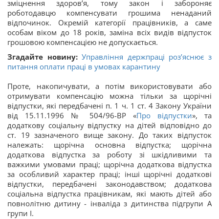
зміцнення здоров’я, тому закон і забороняє
роботодавцю компенсувати грошима ненаданий
відпочинок. Окремій категорії працівників, а саме
особам віком до 18 років, заміна всіх видів відпусток
грошовою компенсацією не допускається.
Згадайте новину:
Управління держпраці роз’яснює з
питання оплати праці в умовах карантину
Проте, накопичувати, а потім використовувати або
отримувати компенсацію можна тільки за щорічні
відпустки, які передбачені п. 1 ч. 1 ст. 4 Закону України
від 15.11.1996 № 504/96-ВР «
Про відпустки
», та
додаткову соціальну відпустку на дітей відповідно до
ст. 19 зазначеного вище закону. До таких відпусток
належать: щорічна основна відпустка; щорічна
додаткова відпустка за роботу зі шкідливими та
важкими умовами праці; щорічна додаткова відпустка
за особливий характер праці; інші щорічні додаткові
відпустки, передбачені законодавством; додаткова
соціальна відпустка працівникам, які мають дітей або
повнолітню дитину - інваліда з дитинства підгрупи А
групи І.