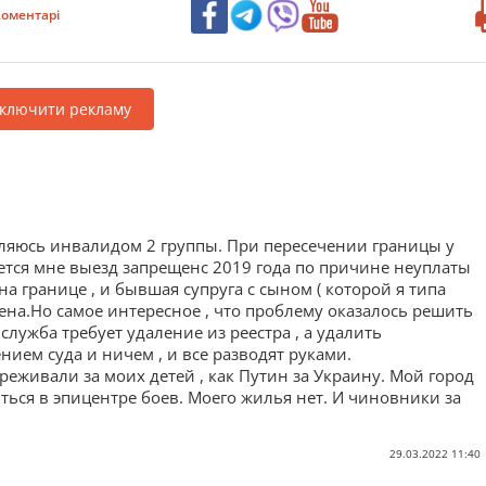
оментарі
дключити рекламу
ляюсь инвалидом 2 группы. При пересечении границы у
ется мне выезд запрещенс 2019 года по причине неуплаты
на границе , и бывшая супруга с сыном ( которой я типа
ена.Но самое интересное , что проблему оказалось решить
служба требует удаление из реестра , а удалить
ием суда и ничем , и все разводят руками.
еживали за моих детей , как Путин за Украину. Мой город
ться в эпицентре боев. Моего жилья нет. И чиновники за
29.03.2022 11:40