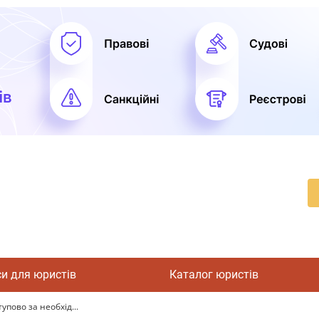
си для юристів
Каталог юристів
пово за необхід...