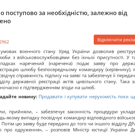
 поступово за необхідністю, залежно від
жено
Відключити рекл
2962
умовах воєнного стану Уряд України дозволив реєстру
юби з військовослужбовцями без їхньої присутності. У т
ипадках наречений (наречена) подає заяву про держ
єстрацію шлюбу безпосередньому командиру (керівнику), 
свідчує справжність підпису на заяві та забезпечує її переда
дділу державної реєстрації актів цивільного стану. Така з
ночасно є підтвердженням згоди на шлюб.
адайте новину:
Продавати і купувати нерухомість поки щ
ли, прийняли, – забезпечує законність процедури уклад
дь-якому випадку посвідчує командир відповідного військо
 Потім цю заяву буде передано до того чи іншого відділу ДР
о про одруження», – розповів Міністр юстиції України Д