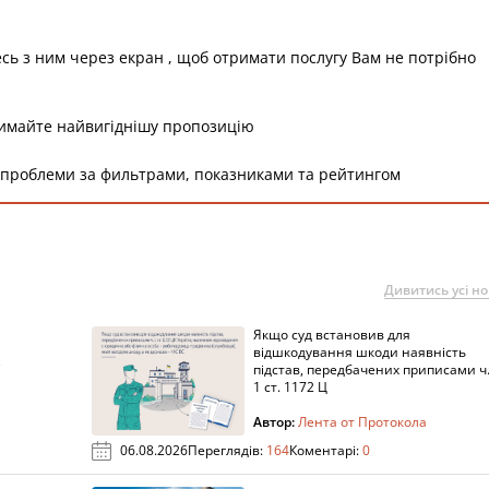
есь з ним через екран , щоб отримати послугу Вам не потрібно
римайте найвигіднішу пропозицію
 проблеми за фильтрами, показниками та рейтингом
Дивитись усі н
Якщо суд встановив для
а
відшкодування шкоди наявність
підстав, передбачених приписами ч
1 ст. 1172 Ц
Автор:
Лента от Протокола
06.08.2026
Переглядів:
164
Коментарі:
0