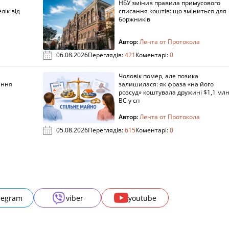
НБУ змінив правила примусового
лік від
списання коштів: що зміниться для
боржників
Автор:
Лента от Протокола
06.08.2026
Переглядів:
421
Коментарі:
0
Чоловік помер, але позика
ання
залишилася: як фраза «на його
розсуд» коштувала дружині $1,1 млн
ВС у сп
Автор:
Лента от Протокола
05.08.2026
Переглядів:
615
Коментарі:
0
legram
viber
youtube