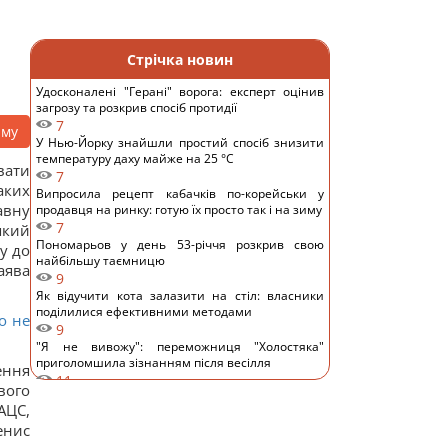
Стрічка новин
Удосконалені "Герані" ворога: експерт оцінив
загрозу та розкрив спосіб протидії
7
аму
У Нью-Йорку знайшли простий спосіб знизити
температуру даху майже на 25 °C
вати
7
аких
Випросила рецепт кабачків по-корейськи у
авну
продавця на ринку: готую їх просто так і на зиму
7
який
Пономарьов у день 53-річчя розкрив свою
чу до
найбільшу таємницю
аява
9
Як відучити кота залазити на стіл: власники
поділилися ефективними методами
о не
9
"Я не вивожу": переможниця "Холостяка"
приголомшила зізнанням після весілля
ення
11
вого
Відомий український співак потрапив у ДТП у
АЦС,
Києві та показав фото
енис
10