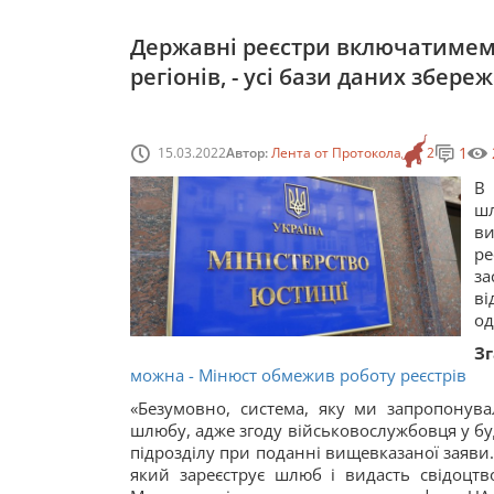
Державні реєстри включатимемо
регіонів, - усі бази даних збере
1
15.03.2022
Автор:
Лента от Протокола
2
В 
шл
в
ре
за
ві
од
Зг
можна - Мінюст обмежив роботу реєстрів
«Безумовно, система, яку ми запропонува
шлюбу, адже згоду військовослужбовця у бу
підрозділу при поданні вищевказаної заяви.
який зареєструє шлюб і видасть свідоцтв