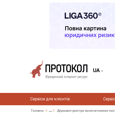
UA
Сервіси для клієнтів
Серві
...
Головна
Державні реєстри включатимемо посту