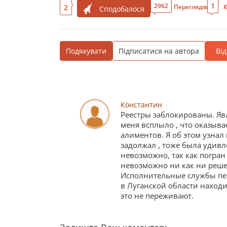
1
2962
2
Переглядів
К
Сподобалося
Подякувати
Підписатися на автора
Ві
Константин
Реестры заблокированы. Яв
меня всплыло , что оказыва
алиментов. Я об этом узнал 
задолжал , тоже была удивл
невозможно, так как погран 
невозможно ни как ни решен
Исполнительные службы пер
в Луганской области находи
это не переживают.