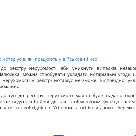
р нотаріусів, які працюють у військовий час
до реєстру нерухомості, аби уникнути випадків незако
Малюська, можна спробувати укладати нотаріальні угоди 
 нерухомості у реєстрі нотаріус не зможе. Відповідно, укл
еможливо.
 доступ до реєстру нерухомого майна буде надано окр
 де не ведуться бойові дії, але з обмеженим функціоналом
ати за необхідністю. Усі вони та всі бази даних збережені