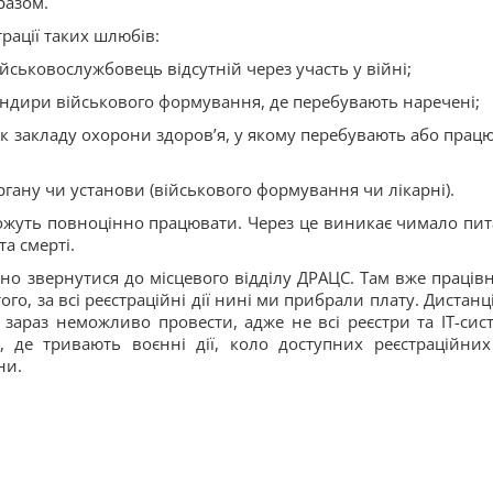
разом.
трації таких шлюбів:
йськовослужбовець відсутній через участь у війні;
андири військового формування, де перебувають наречені;
ик закладу охорони здоров’я, у якому перебувають або прац
гану чи установи (військового формування чи лікарні).
можуть повноцінно працювати. Через це виникає чимало пит
а смерті.
но звернутися до місцевого відділу ДРАЦС. Там вже праців
ого, за всі реєстраційні дії нині ми прибрали плату. Дистан
 зараз неможливо провести, адже не всі реєстри та ІТ-сис
, де тривають воєнні дії, коло доступних реєстраційних
ни.