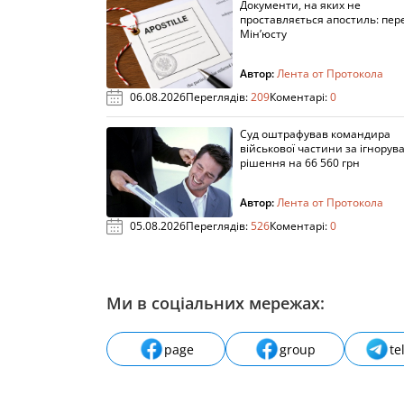
Документи, на яких не
проставляється апостиль: пере
Мін’юсту
Автор:
Лента от Протокола
06.08.2026
Переглядів:
209
Коментарі:
0
Суд оштрафував командира
військової частини за ігнорув
рішення на 66 560 грн
Автор:
Лента от Протокола
05.08.2026
Переглядів:
526
Коментарі:
0
Ми в соціальних мережах:
page
group
te