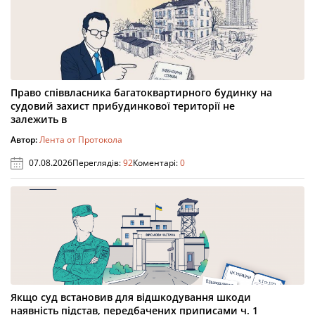
Право співвласника багатоквартирного будинку на
судовий захист прибудинкової території не
залежить в
Автор:
Лента от Протокола
07.08.2026
Переглядів:
92
Коментарі:
0
Якщо суд встановив для відшкодування шкоди
наявність підстав, передбачених приписами ч. 1