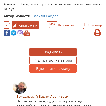
А лоси… Лоси, эти неуклюже-красивые животные пусть
живут…
Автор новости:
Васили Гайдар
1
8457
7
Переглядів
Коментарі
Сподобалося
Подякувати
Підписатися на автора
Відключити рекламу
Володарский Вадим Леонидович
По такой логике, судья, который водит
автомобиль, не может рассматривать дело