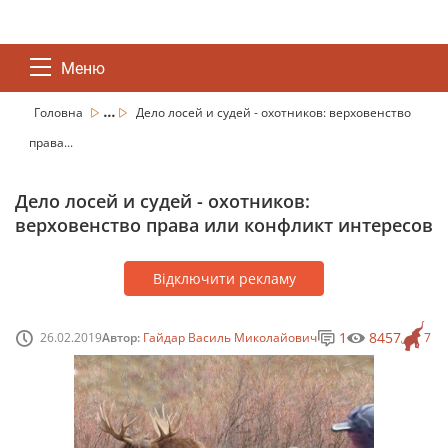
Меню
...
Головна
Дело лосей и судей - охотников: верховенство
права...
Дело лосей и судей - охотников:
верховенство права или конфликт интересов
Відключити рекламу
1
8457
26.02.2019
Автор:
Гайдар Василь Миколайович
7