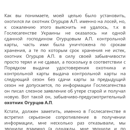
Как вы понимаете, моей целью было установить,
охотился ли охотник Огурцов А.П. именно на лосей, но,
к сожалению этого выяснить не удалось, т.к в
Гослесагенстве Украины не оказалось ни одной
сданной господином Огурцовым А.П. контрольной
карты, часть ими была уничтожена по срокам
хранения, а те по которым срок хранения не истек,
охотник Огурцов А.П. в силу своей забывчивости
просто терял и не сдавал, а поскольку в соответствии с
Порядком выдачи удостоверения охотника и
контрольной карты выдача контрольной карты на
следующий сезон без сдачи карты за предыдущий
сезон не допускается, по информации Гослесагенства
он писал слезное заявление об утере старой и получал
новую. Вот такой он, забывчиво-предусмотрительный
охотник Огурцов А.П
.
Кстати, должен заметить, именно в Гослесагенстве я
встретил серьезное сопротивление в получении
информации, мне несколько раз отказывали, мы
звонили взаимно (а однажды, мне звонили и по