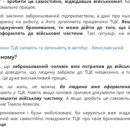
т –
зробити це самостійно, відвідавши військкомат
, б
ормально працює.
ий законно заброньований підприємством, а дані про ньо
 зранку на роботу, а його зупиняють працівники ТЦК.
Як
рджуючих бронювання, то може дійти до того, що 
оформлять до військової частини
. Такі ситуації, на ж
ики ТЦК хапають та запихають в автобус - Веніславський
аному?
го, що
заброньований чоловік вже потрапив до військ
уде доводити, що людину забрали до ТЦК незаконно, а т
. Це дуже виснажливий процес.
ити, на жаль, не можна,
бо людина вже оформлена
 знають у ТЦК. Навіть якщо чоловік принесе документи про те
лишити військову частину
. А якщо зробить це самовіль
ачає Таміла Алексик.
ронювання і були мобілізовані, бо керуються вже згад
аний має самостійно повідомити ТЦК про своє бронюванн
вця
.