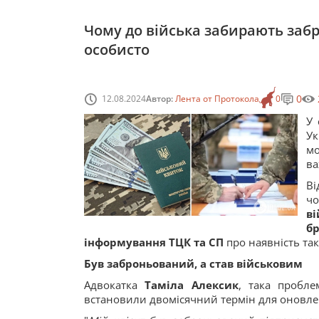
Чому до війська забирають забр
особисто
0
12.08.2024
Автор:
Лента от Протокола
0
У 
Ук
мо
ва
В
ч
в
б
інформування ТЦК та СП
про наявність так
Був заброньований, а став військовим
Адвокатка
Таміла Алексик
, така пробле
встановили двомісячний термін для оновлен