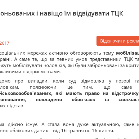
оньованих і навіщо їм відвідувати ТЦК
Відключити рекл
2617
соціальних мережах активно обговорюють тему
мобілізац
раїні. А саме те, що за певних умов представники ТЦК т
жуть мобілізувати чоловіків, які були заброньовані за крит
жливими підприємствами.
ідомо про випадки, коли суд відмовляв у позові т
оловікам, пояснюючи це тим, що сам
ійськовозобов`язаних, які мають право на відстрочк
ронювання, покладено обов`язок із своєчасн
их підстав.
ма дійсно існує. А стала вона дуже актуальною, саме 
ня облікових даних – від 16 травня по 16 липня.