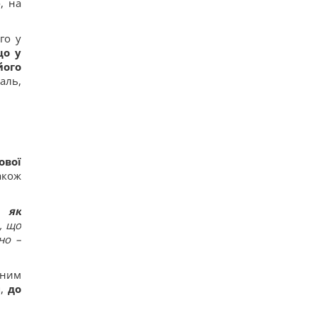
о, на
го у
що у
його
аль,
ової
акож
 як
, що
но –
аним
я,
до