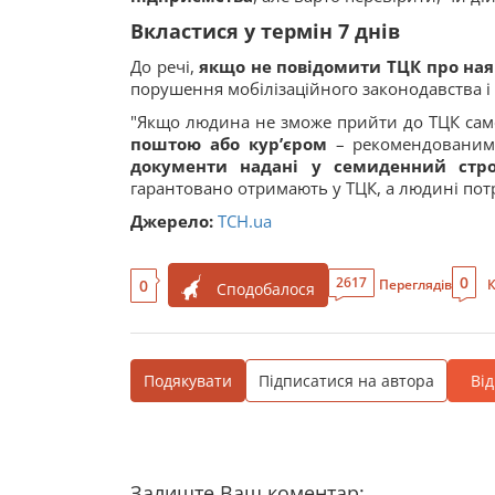
Вкластися у термін 7 днів
До речі,
якщо не повідомити ТЦК про наяв
порушення мобілізаційного законодавства і
"Якщо людина не зможе прийти до ТЦК само
поштою або кур’єром
– рекомендованим
документи надані у семиденний стр
гарантовано отримають у ТЦК, а людині пот
Джерело:
ТСН.ua
0
2617
0
Переглядів
К
Сподобалося
Подякувати
Підписатися на автора
Ві
Залиште Ваш коментар: