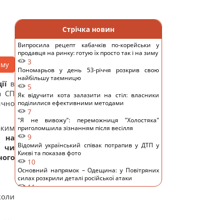
Стрічка новин
Випросила рецепт кабачків по-корейськи у
продавця на ринку: готую їх просто так і на зиму
3
аму
Пономарьов у день 53-річчя розкрив свою
найбільшу таємницю
ії
в
5
а СП
Як відучити кота залазити на стіл: власники
ично
поділилися ефективними методами
7
"Я не вивожу": переможниця "Холостяка"
аким
приголомшила зізнанням після весілля
9
е
на
Відомий український співак потрапив у ДТП у
у чи
Києві та показав фото
ого
10
Основний напрямок – Одещина: у Повітряних
силах розкрили деталі російської атаки
11
Заморожую ягоди так – взимку пахнуть, як з
коли
грядки, не перетворюються на кашу: простий
трюк
9