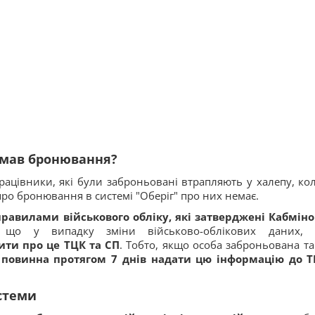
имав бронювання?
працівники, які були заброньовані втрапляють у халепу, кол
 про бронювання в системі "Оберіг" про них немає.
равилами військового обліку, які затверджені Кабмін
, що у випадку зміни військово-облікових даних,
ити про це ТЦК та СП
. Тобто, якщо особа заброньована та
 повинна протягом 7 днів надати цю інформацію до 
стеми