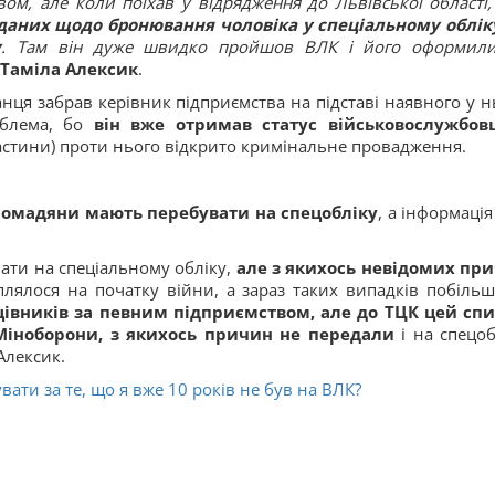
ом, але коли поїхав у відрядження до Львівської області,
даних щодо бронювання чоловіка у спеціальному облік
у
. Там він дуже швидко пройшов ВЛК і його оформил
Таміла Алексик
.
нця забрав керівник підприємства на підставі наявного у н
облема, бо
він вже отримав статус військовослужбов
астини) проти нього відкрито кримінальне провадження.
громадяни мають перебувати на спецобліку
, а інформація
ати на спеціальному обліку,
але з якихось невідомих пр
аплялося на початку війни, а зараз таких випадків побільш
івників за певним підприємством, але до ТЦК цей спи
Міноборони, з якихось причин не передали
і на спецоб
Алексик.
ти за те, що я вже 10 років не був на ВЛК?