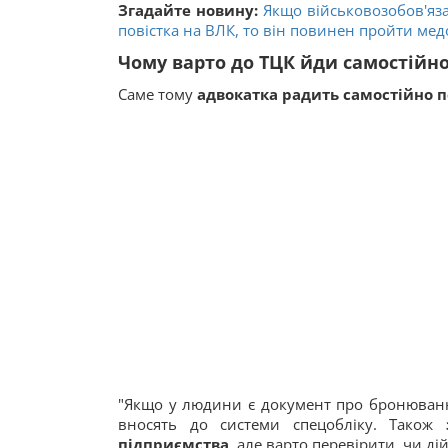
Згадайте новину:
Якщо військовозобов'яза
повістка на ВЛК, то він повинен пройти мед
Чому варто до ТЦК йди самостійн
Саме тому
адвокатка радить самостійно п
"Якщо у людини є документ про бронювання
вносять до системи спецобліку. Також
підприємства
, але варто перевірити, чи 