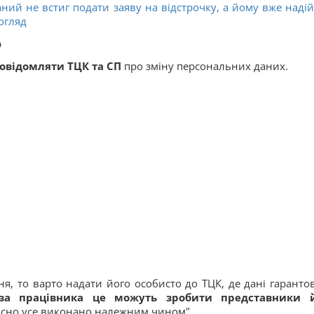
ний не встиг подати заяву на відстрочку, а йому вже наді
огляд
о
овідомляти ТЦК та СП
про зміну персональних даних.
, то варто надати його особисто до ТЦК, де дані гаранто
за працівника це можуть зробити представники 
дійсно усе виконано належним чином".