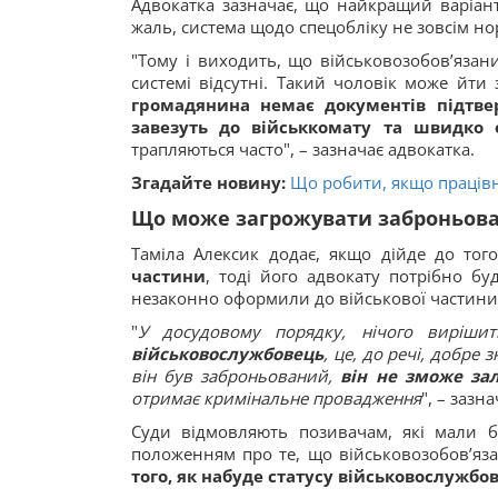
Адвокатка зазначає, що найкращий варіан
жаль, система щодо спецобліку не зовсім н
"Тому і виходить, що військовозобов’язан
системі відсутні. Такий чоловік може йти
громадянина немає документів підтве
завезуть до військкомату та швидко 
трапляються часто", – зазначає адвокатка.
Згадайте новину:
Що робити, якщо працівн
Що може загрожувати заброньов
Таміла Алексик додає, якщо дійде до то
частини
, тоді його адвокату потрібно б
незаконно оформили до військової частини
"
У досудовому порядку, нічого виріш
військовослужбовець
, це, до речі, добре
він був заброньований,
він не зможе за
отримає кримінальне провадження
", – зазн
Суди відмовляють позивачам, які мали б
положенням про те, що військовозобов’яз
того, як набуде статусу військовослужбо