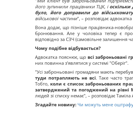
"
Мій клієнт був заброньований підприємств
його зупинили працівники ТЦК, і
оскільки 
було, його доправили до військкомат
військової частини
", – розповідає адвокатка
Вона додає, що пізніше працівника-новобра
бронювання. Але у чоловіка тепер є пр
відповідно за СЗЧ (самовільне залишення ч
Чому подібне відбувається?
Адвокатка пояснює, що
всі заброньовані 
них повинна з’являтися у системі "Оберіг".
"Усі заброньовані громадяни мають перебув
туди потрапляють не всі
. Таке часто тр
Тобто,
коли є список заброньованих прац
затверджений та погоджений на рівні 
людей зі списку немає", – розповідає Таміла 
Згадайте новину:
Чи можуть мене оштрафува