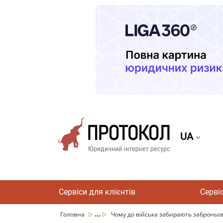
UA
Сервіси для клієнтів
Серві
...
Головна
Чому до війська забирають заброньова