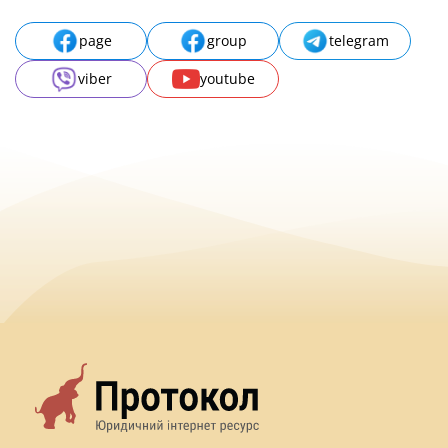
page
group
telegram
viber
youtube