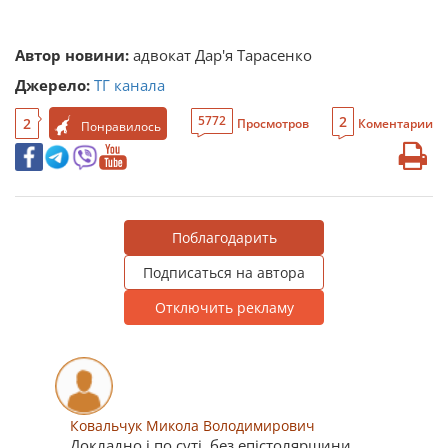
Автор новини:
адвокат Дар'я Тарасенко
Джерело:
ТГ канала
2
5772
2
Просмотров
Коментарии
Понравилось
Поблагодарить
Подписаться на автора
Отключить рекламу
Ковальчук Микола Володимирович
Докладно і по суті, без епістолярщини.