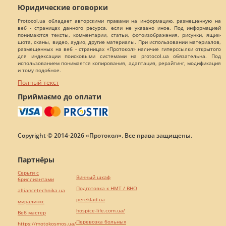
Юридические оговорки
Protocol.ua обладает авторскими правами на информацию, размещенную на
веб - страницах данного ресурса, если не указано иное. Под информацией
понимаются тексты, комментарии, статьи, фотоизображения, рисунки, ящик-
шота, сканы, видео, аудио, другие материалы. При использовании материалов,
размещенных на веб - страницах «Протокол» наличие гиперссылки открытого
для индексации поисковыми системами на protocol.ua обязательна. Под
использованием понимается копирования, адаптация, рерайтинг, модификация
и тому подобное.
Полный текст
Приймаємо до оплати
Copyright © 2014-2026 «Протокол». Все права защищены.
Партнёры
Серьги с
Винный шкаф
бриллиантами
Подготовка к НМТ / ВНО
alliancetechnika.ua
pereklad.ua
миралинкс
hospice-life.com.ua/
Веб мастер
Перевозка больных
https://motokosmos.ua/