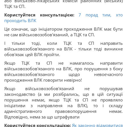
або військово-лікарських комісій районних (міських)
ТЦК та СП.
Користуйтеся консультацією:
7 порад тим, хто
проходить ВЛК
Це означає, що ініціатором проходження ВЛК має бути
не сам військовозобов'язаний, а ТЦК та СП.
І тільки тоді, коли ТЦК та СП направить
військовозобов'язаного на ВЛК - тільки тоді виникне
обов'язак цей ВЛК пройти.
Якщо ТЦК та СП не намагалось направити
військовозобов'язаного на ВЛК, про порушення з боку
військовозобов'язаного щодо невоєчасного
проходження ВЛК говорити невірно!
Якщо військовозобов'язаний не порушував
законодавство (а ми розібрались, що в цій ситуації
порушення немає, якщо ТЦК та СП не проявляло
ініціативи з направленя на ВЛК), то і складу
адмністративного правовопорушення немає.
Відповідно, нема за що штрафувати
Користуйтеся консультацією:
Як законно відмовитися