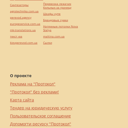
Перевозка лежачих
Синтезаторы
больных за границу
agrotechnika.com.ua
Шкафы купе
perevod.agency
Брендовые сумки
europeservice.com.ua
Натяжные потолки Nova
mk-translations.ua
Stelya
текст юа
maltina.com.ua
kievperevod.com.ua
Cылки
О проекте
Реклама на "Протокол"
"Протокол" без реклами!
Карта сайта
Тендер на юридическую услугу
Пользовательское соглашение
Допомогти ресурсу "Протокол"