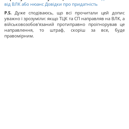
від ВЛК або нюанс Довідки про придатність
P.S.
Дуже сподіваюсь, що всі прочитали цей допис
уважно і зрозуміли: якщо ТЦК та СП направляв на ВЛК, а
військовозобов'язаний протиправно проігнорував це
направлення, то штраф, скоріш за все, буде
правомірним.