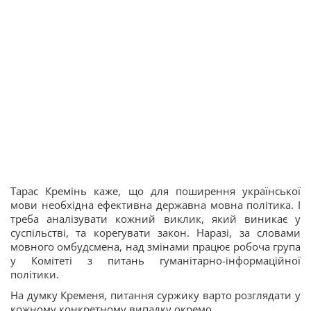
Тарас Кремінь каже, що для поширення української
мови необхідна ефективна державна мовна політика. І
треба аналізувати кожний виклик, який виникає у
суспільстві, та корегувати закон. Наразі, за словами
мовного омбудсмена, над змінами працює робоча група
у Комітеті з питань гуманітарно-інформаційної
політики.
На думку Кременя, питання суржику варто розглядати у
кожному конкретному випадку окремо.