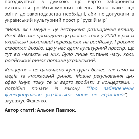
погоджується з думкою, що варто заборонити
виконання російськомовних пісень. Вона каже, що
зміни до законодавства необхідні, аби не допускати в
український культурний простір "рускій мір".
"Мова, як і медіа – це інструмент розширення впливу
Росії. Ми вже проходили це раніше, коли у 2000-х роках
українські виконавці переходили на російську. І росіяни
створили ілюзію, що у нас один культурний простір, що
тут всі чекають на них. Було лише питання часу, коли
російський ринок поглине український.
Концерти – це одночасно культура і бізнес, так само як
медіа та книжковий ринок. Мовне регулювання цих
сфер існує, тому те ж варто зробити з концертами. І
потрібно почати із закону "
Про забезпечення
функціонування української мови як державної
",
–
зауважує Федечко.
Автор статті: Альона Павлюк,