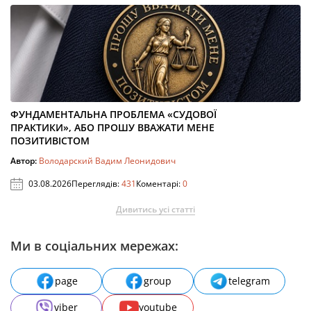
ФУНДАМЕНТАЛЬНА ПРОБЛЕМА «СУДОВОЇ
ПРАКТИКИ», АБО ПРОШУ ВВАЖАТИ МЕНЕ
ПОЗИТИВІСТОМ
Автор:
Володарский Вадим Леонидович
03.08.2026
Переглядів:
431
Коментарі:
0
Дивитись усі статті
Ми в соціальних мережах:
page
group
telegram
viber
youtube