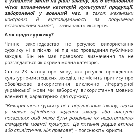
є ухвалити зміни на рівні закону, які б встановили
чітке визначення категорій культурної продукції,
забороненої у воєнний час
, а також механізми
контролю й відповідальності за порушення
встановлених вимог",
– зазначають експерти.
А як щодо суржику?
Чинне законодавство не регулює використання
суржику ні в піснях, ні під час проведення публічних
заходів. Він не має правового визначення та не
розглядається як окрема мовна категорія.
Стаття 23 закону про мову, яка регулює проведення
культурно-мистецьких заходів, не містить припису про
обов’язкове використання виключно літературної
української мови чи заборону використання мовних
елементів, характерних для суржику.
"Використання суржику не є порушенням закону, однак
у межах офіційного ведення заходу або виступів
посадових осіб може бути розцінене як недотримання
стандартів мовної культури. Це питання радше етичне
або стилістичне, ніж правове",
– пояснюють юристи.