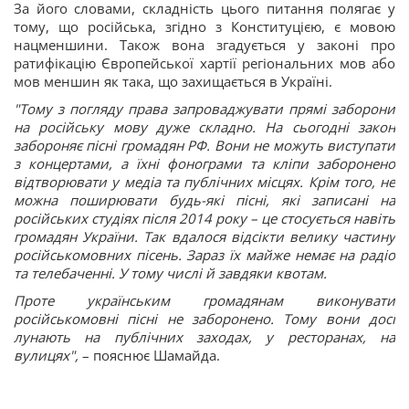
За його словами, складність цього питання полягає у
тому, що російська, згідно з Конституцією, є мовою
нацменшини. Також вона згадується у законі про
ратифікацію Європейської хартії регіональних мов або
мов меншин як така, що захищається в Україні.
"Тому з погляду права запроваджувати прямі заборони
на російську мову дуже складно. На сьогодні закон
забороняє пісні громадян РФ. Вони не можуть виступати
з концертами, а їхні фонограми та кліпи заборонено
відтворювати у медіа та публічних місцях. Крім того, не
можна поширювати будь-які пісні, які записані на
російських студіях після 2014 року – це стосується навіть
громадян України. Так вдалося відсікти велику частину
російськомовних пісень. Зараз їх майже немає на радіо
та телебаченні. У тому числі й завдяки квотам.
Проте українським громадянам виконувати
російськомовні пісні не заборонено. Тому вони досі
лунають на публічних заходах, у ресторанах, на
вулицях",
– пояснює Шамайда.