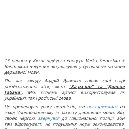
13 червня у Києві відбувся концерт Verka Serduchka &
Band, який вчергове актуалізував у суспільстві питання
державної мови.
Під час заходу Андрій Данилко співав свої старі
російськомовні хіти, як-от
"Ха-ра-шо" та "Дольче
Габана"
. Між піснями артист використовував як
українські, так і російські слова.
Це привернуло увагу активістів, які
поскаржилися
на
захід Уповноваженому із захисту державної мови. Він,
своєю чергою,
звернувся
до Національної поліції, аби
там відреагували на порушення норм законодавства.