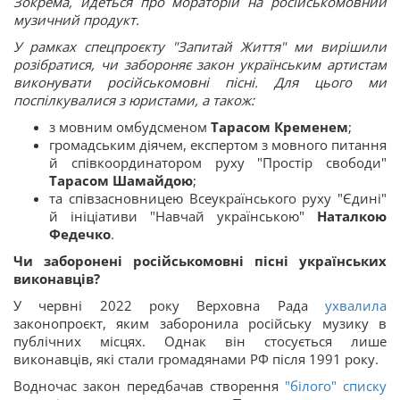
Зокрема, йдеться про мораторій на російськомовний
музичний продукт.
У рамках спецпроєкту "Запитай Життя" ми вирішили
розібратися, чи забороняє закон українським артистам
виконувати російськомовні пісні. Для цього ми
поспілкувалися з юристами, а також:
з мовним омбудсменом
Тарасом Кременем
;
громадським діячем, експертом з мовного питання
й співкоординатором руху "Простір свободи"
Тарасом Шамайдою
;
та співзасновницею Всеукраїнського руху "Єдині"
й ініціативи "Навчай українською"
Наталкою
Федечко
.
Чи заборонені російськомовні пісні українських
виконавців?
У червні 2022 року Верховна Рада
ухвалила
законопроєкт, яким заборонила російську музику в
публічних місцях. Однак він стосується лише
виконавців, які стали громадянами РФ після 1991 року.
Водночас закон передбачав створення
"білого" списку