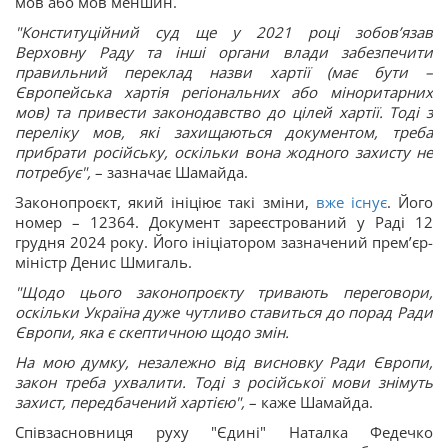
мов або мов меншин.
"Конституційний суд ще у 2021 році зобов’язав
Верховну Раду та інші органи влади забезпечити
правильний переклад назви хартії (має бути –
Європейська хартія регіональних або міноритарних
мов) та привести законодавство до цілей хартії. Тоді з
переліку мов, які захищаються документом, треба
прибрати російську, оскільки вона жодного захисту не
потребує",
– зазначає Шамайда.
Законопроєкт, який ініціює такі зміни,
вже існує
. Його
номер – 12364. Документ зареєстрований у Раді 12
грудня 2024 року. Його ініціатором зазначений прем’єр-
міністр Денис Шмигаль.
"Щодо цього законопроєкту тривають переговори,
оскільки Україна дуже чутливо ставиться до порад Ради
Європи, яка є скептичною щодо змін.
На мою думку, незалежно від висновку Ради Європи,
закон треба ухвалити. Тоді з російської мови знімуть
захист, передбачений хартією",
– каже Шамайда.
Співзасновниця руху "Єдині" Наталка Федечко