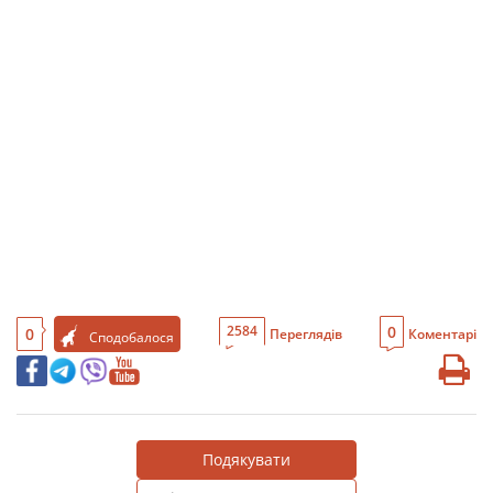
0
2584
0
Переглядів
Коментарі
Сподобалося
Подякувати