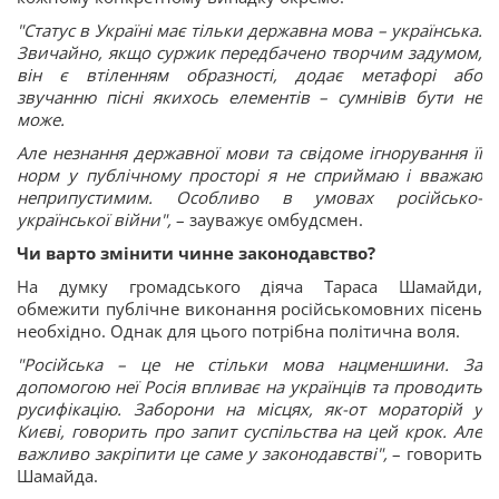
"Статус в Україні має тільки державна мова – українська.
Звичайно, якщо суржик передбачено творчим задумом,
він є втіленням образності, додає метафорі або
звучанню пісні якихось елементів – сумнівів бути не
може.
Але незнання державної мови та свідоме ігнорування її
норм у публічному просторі я не сприймаю і вважаю
неприпустимим. Особливо в умовах російсько-
української війни",
– зауважує омбудсмен.
Чи варто змінити чинне законодавство?
На думку громадського діяча Тараса Шамайди,
обмежити публічне виконання російськомовних пісень
необхідно. Однак для цього потрібна політична воля.
"Російська – це не стільки мова нацменшини. За
допомогою неї Росія впливає на українців та проводить
русифікацію. Заборони на місцях, як-от мораторій у
Києві, говорить про запит суспільства на цей крок. Але
важливо закріпити це саме у законодавстві",
– говорить
Шамайда.