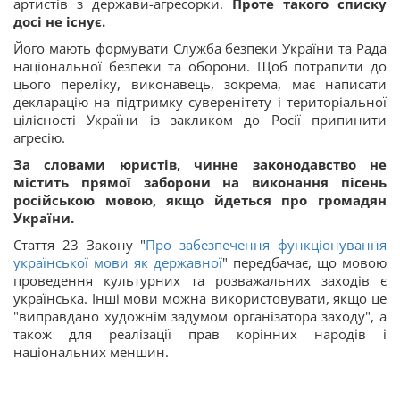
артистів з держави-агресорки.
Проте такого списку
досі не існує.
Його мають формувати Служба безпеки України та Рада
національної безпеки та оборони. Щоб потрапити до
цього переліку, виконавець, зокрема, має написати
декларацію на підтримку суверенітету і територіальної
цілісності України із закликом до Росії припинити
агресію.
За словами юристів, чинне законодавство не
містить прямої заборони на виконання пісень
російською мовою, якщо йдеться про громадян
України.
Стаття 23 Закону "
Про забезпечення функціонування
української мови як державної
" передбачає, що мовою
проведення культурних та розважальних заходів є
українська. Інші мови можна використовувати, якщо це
"виправдано художнім задумом організатора заходу", а
також для реалізації прав корінних народів і
національних меншин.