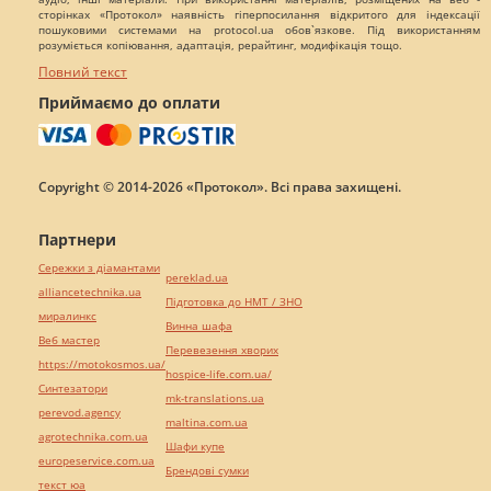
сторінках «Протокол» наявність гіперпосилання відкритого для індексації
пошуковими системами на protocol.ua обов`язкове. Під використанням
розуміється копіювання, адаптація, рерайтинг, модифікація тощо.
Повний текст
Приймаємо до оплати
Copyright © 2014-2026 «Протокол». Всі права захищені.
Партнери
Сережки з діамантами
pereklad.ua
alliancetechnika.ua
Підготовка до НМТ / ЗНО
миралинкс
Винна шафа
Веб мастер
Перевезення хворих
https://motokosmos.ua/
hospice-life.com.ua/
Синтезатори
mk-translations.ua
perevod.agency
maltina.com.ua
agrotechnika.com.ua
Шафи купе
europeservice.com.ua
Брендові сумки
текст юа