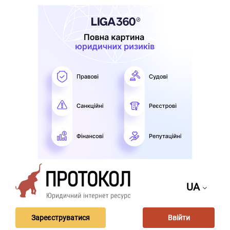
UA
Зареєструватися
Ввійти