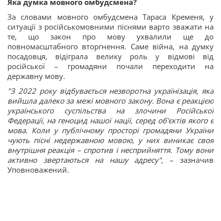
Яка думка мовного омбудсмена?
За словами мовного омбудсмена Тараса Кременя, у
ситуації з російськомовними піснями варто зважати на
те, що закон про мову ухвалили ще до
повномасштабного вторгнення. Саме війна, на думку
посадовця, відіграла велику роль у відмові від
російської – громадяни почали переходити на
державну мову.
"З 2022 року відбувається незворотна українізація, яка
вийшла далеко за межі мовного закону. Вона є реакцією
українського суспільства на злочини Російської
Федерації, на геноцид нашої нації, серед об'єктів якого є
мова. Коли у публічному просторі громадяни України
чують пісні недержавною мовою, у них виникає своя
внутрішня реакція – спротив і несприйняття. Тому вони
активно звертаються на нашу адресу",
– зазначив
Уповноважений.