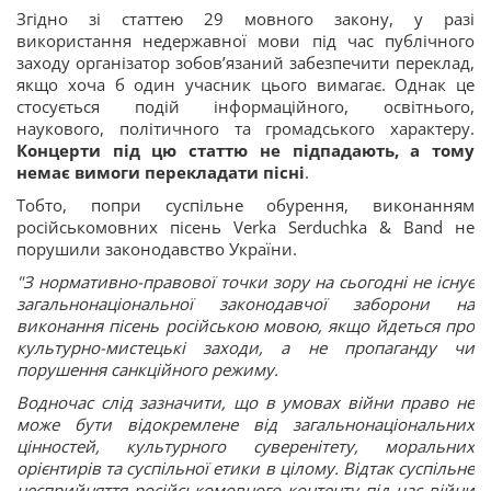
Згідно зі статтею 29 мовного закону, у разі
використання недержавної мови під час публічного
заходу організатор зобов’язаний забезпечити переклад,
якщо хоча б один учасник цього вимагає. Однак це
стосується подій інформаційного, освітнього,
наукового, політичного та громадського характеру.
Концерти під цю статтю не підпадають, а тому
немає вимоги перекладати пісні
.
Тобто, попри суспільне обурення, виконанням
російськомовних пісень Verka Serduchka & Band не
порушили законодавство України.
"З нормативно-правової точки зору на сьогодні не існує
загальнонаціональної законодавчої заборони на
виконання пісень російською мовою, якщо йдеться про
культурно-мистецькі заходи, а не пропаганду чи
порушення санкційного режиму.
Водночас слід зазначити, що в умовах війни право не
може бути відокремлене від загальнонаціональних
цінностей, культурного суверенітету, моральних
орієнтирів та суспільної етики в цілому. Відтак суспільне
несприйняття російськомовного контенту під час війни