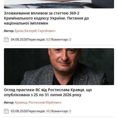
Зловживання впливом за статтею 369-2
Кримінального кодексу України. Питання до
національної імплемен
Автор:
Буняк Валерій Сергійович
04.08.2026
Переглядів:
820
Коментарі:
0
Огляд практики ВС від Ростислава Кравця, що
опублікована з 25 по 31 липня 2026 року
Автор:
Кравець Ростислав Юрійович
03.08.2026
Переглядів:
482
Коментарі:
0