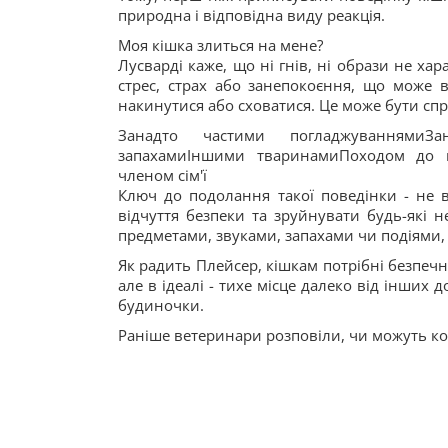
природна і відповідна виду реакція.
Моя кішка злиться на мене?
Лусварді каже, що ні гнів, ні образи не ха
стрес, страх або занепокоєння, що може 
накинутися або сховатися. Це може бути сп
Занадто частими погладжуваннямиЗа
запахамиІншими тваринамиПоходом до в
членом сім'ї
Ключ до подолання такої поведінки - не 
відчуття безпеки та зруйнувати будь-які н
предметами, звуками, запахами чи подіями, 
Як радить Плейсер, кішкам потрібні безпечн
але в ідеалі - тихе місце далеко від інших 
будиночки.
Раніше ветеринари розповіли, чи можуть ко