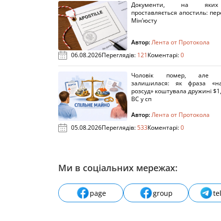
Документи, на яки
проставляється апостиль: пере
Мін’юсту
Автор:
Лента от Протокола
06.08.2026
Переглядів:
121
Коментарі:
0
Чоловік помер, але п
залишилася: як фраза «н
розсуд» коштувала дружині $1,
ВС у сп
Автор:
Лента от Протокола
05.08.2026
Переглядів:
533
Коментарі:
0
Ми в соціальних мережах:
page
group
te