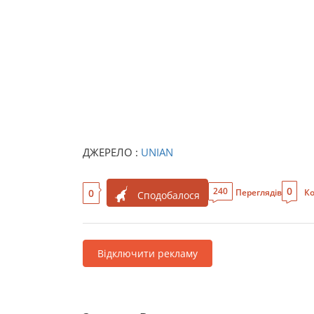
ДЖЕРЕЛО :
UNIAN
0
240
0
Переглядів
Ко
Сподобалося
Відключити рекламу