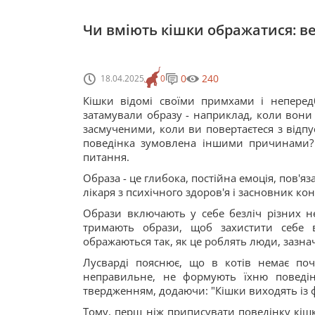
Чи вміють кішки ображатися: в
0
240
18.04.2025
0
Кішки відомі своїми примхами і неперед
затамували образу - наприклад, коли вони 
засмученими, коли ви повертаєтеся з відпу
поведінка зумовлена іншими причинами? 
питання.
Образа - це глибока, постійна емоція, пов'
лікаря з психічного здоров'я і засновник ко
Образи включають у себе безліч різних не
тримають образи, щоб захистити себе 
ображаються так, як це роблять люди, зазнач
Лусварді пояснює, що в котів немає поч
неправильне, не формують їхню поведін
твердженням, додаючи: "Кішки виходять із фа
Тому, перш ніж приписувати поведінку кіш