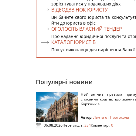
зорієнтуватися у подальших діях
ВІДЕОДЗВІНОК ЮРИСТУ
Ви бачите свого юриста та консультує
йти до юриста в офіс
ОГОЛОСІТЬ ВЛАСНИЙ ТЕНДЕР
Про надання юридичної послуги та от
КАТАЛОГ ЮРИСТІВ
Пошук виконавця для вирішення Вашої
Популярні новини
НБУ змінив правила приму
списання коштів: що змінит
боржників
Автор:
Лента от Протокола
06.08.2026
Переглядів:
334
Коментарі:
0