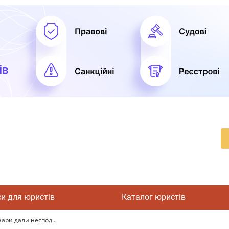
си для юристів
Каталог юристів
ари дали неспод...