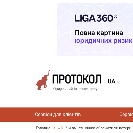
UA
Сервіси для клієнтів
Серві
...
Головна
Чи вміють кішки ображатися: ветерин