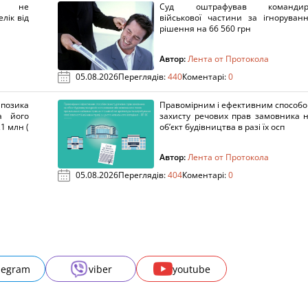
х не
Суд оштрафував командир
лік від
військової частини за ігноруван
рішення на 66 560 грн
Автор:
Лента от Протокола
05.08.2026
Переглядів:
440
Коментарі:
0
озика
Правомірним і ефективним способ
а його
захисту речових прав замовника 
1 млн (
об’єкт будівництва в разі їх осп
Автор:
Лента от Протокола
05.08.2026
Переглядів:
404
Коментарі:
0
legram
viber
youtube