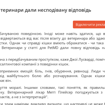
етеринари дали несподівану відповідь
Відключити рекл
бачуваною поведінкою. Іноді може навіть здатися, що 
відвертаються від вас після візиту до ветеринара або здаю
стки. Однак чи справді кішки вміють ображатися - чи така 
Ветеринари у статті для PetMD дали повну відповідь н
язана з передбачуваним проступком, каже Джої Лусварді, помі
нсалтингової компанії з поведінки кішок.
приємних емоцій: біль, гнів, обурення, ревнощі. Люди ч
від майбутнього болю або розчарування. Однак кішк
ає він.
уття моралі. Іншими словами, такі поняття, як правиль
ку. Ветеринарний лікар Меггі Плейсер погоджується з
ктів, а не з інтерпретацій".
ки злим намірам, важливо визнати, що насправді це може 