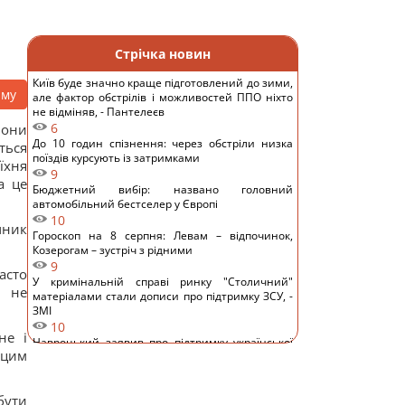
Стрічка новин
Київ буде значно краще підготовлений до зими,
аму
але фактор обстрілів і можливостей ППО ніхто
не відміняв, - Пантелеєв
6
вони
До 10 годин спізнення: через обстріли низка
ться
поїздів курсують із затримками
їхня
9
а це
Бюджетний вибір: названо головний
автомобільний бестселер у Європі
10
чник
Гороскоп на 8 серпня: Левам – відпочинок,
Козерогам – зустріч з рідними
9
асто
У кримінальній справі ринку "Столичний"
и не
матеріалами стали дописи про підтримку ЗСУ, -
ЗМІ
10
не і
Навроцький заявив про підтримку української
 цим
армії, але згадав про "прапори Бандери"
11
Українці висловили думку, коли закінчиться
бути
війна, - результати опитування