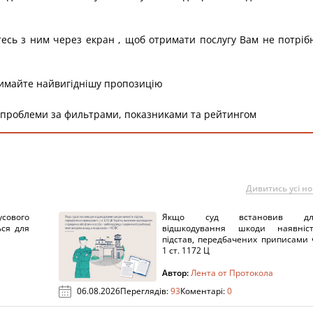
тесь з ним через екран , щоб отримати послугу Вам не потріб
римайте найвигіднішу пропозицію
 проблеми за фильтрами, показниками та рейтингом
Дивитись усі н
сового
Якщо суд встановив дл
ься для
відшкодування шкоди наявніс
підстав, передбачених приписами 
1 ст. 1172 Ц
Автор:
Лента от Протокола
06.08.2026
Переглядів:
93
Коментарі:
0