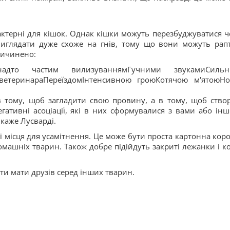
рактерні для кішок. Однак кішки можуть перезбуджуватися ч
виглядати дуже схоже на гнів, тому що вони можуть рап
ричинено:
надто частим вилизуваннямГучними звукамиСиль
етеринараПереїздомІнтенсивною гроюКотячою м'ятоюН
в тому, щоб загладити свою провину, а в тому, щоб ство
егативні асоціації, які в них сформувалися з вами або ін
каже Лусварді.
і місця для усамітнення. Це може бути проста картонна коро
домашніх тварин. Також добре підійдуть закриті лежанки і ко
ти мати друзів серед інших тварин.