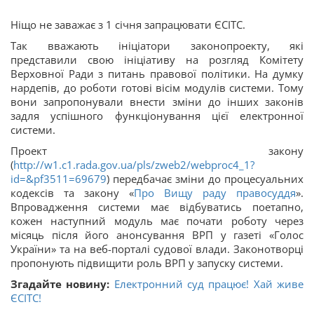
Ніщо не заважає з 1 січня запрацювати ЄСІТС.
Так вважають ініціатори законопроекту, які
представили свою ініціативу на розгляд Комітету
Верховної Ради з питань правової політики. На думку
нардепів, до роботи готові вісім модулів системи. Тому
вони запропонували внести зміни до інших законів
задля успішного функціонування цієї електронної
системи.
Проект закону
(
http://w1.c1.rada.gov.ua/pls/zweb2/webproc4_1?
id=&pf3511=69679
) передбачає зміни до процесуальних
кодексів та закону «
Про Вищу раду правосуддя
».
Впровадження системи має відбуватись поетапно,
кожен наступний модуль має почати роботу через
місяць після його анонсування ВРП у газеті «Голос
України» та на веб-порталі судової влади. Законотворці
пропонують підвищити роль ВРП у запуску системи.
Згадайте новину:
Електронний суд працює! Хай живе
ЄСІТС!