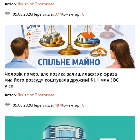
Автор:
Лента от Протокола
05.08.2026
Переглядів:
377
Коментарі:
0
Чоловік помер, але позика залишилася: як фраза
«на його розсуд» коштувала дружині $1,1 млн ( ВС
у сп
Автор:
Лента от Протокола
05.08.2026
Переглядів:
487
Коментарі:
0