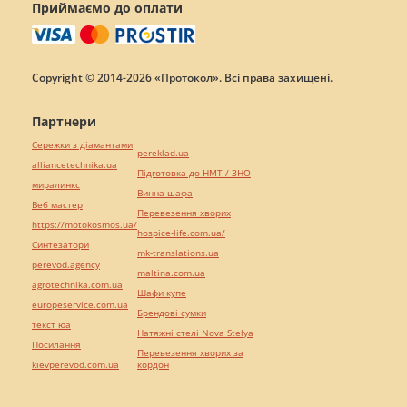
Приймаємо до оплати
Copyright © 2014-2026 «Протокол». Всі права захищені.
Партнери
Сережки з діамантами
pereklad.ua
alliancetechnika.ua
Підготовка до НМТ / ЗНО
миралинкс
Винна шафа
Веб мастер
Перевезення хворих
https://motokosmos.ua/
hospice-life.com.ua/
Синтезатори
mk-translations.ua
perevod.agency
maltina.com.ua
agrotechnika.com.ua
Шафи купе
europeservice.com.ua
Брендові сумки
текст юа
Натяжні стелі Nova Stelya
Посилання
Перевезення хворих за
kievperevod.com.ua
кордон