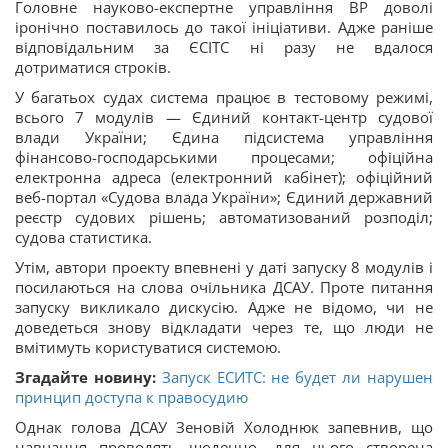
Головне науково-експертне управління ВР доволі
іронічно поставилось до такої ініціативи. Адже раніше
відповідальним за ЄСІТС ні разу не вдалося
дотриматися строків.
У багатьох судах система працює в тестовому режимі,
всього 7 модулів — Єдиний контакт-центр судової
влади України; Єдина підсистема управління
фінансово-господарськими процесами; офіційна
електронна адреса (електронний кабінет); офіційний
веб-портал «Судова влада України»; Єдиний державний
реєстр судових рішень; автоматизований розподіл;
судова статистика.
Утім, автори проекту впевнені у даті запуску 8 модулів і
посилаються на слова очільника ДСАУ. Проте питання
запуску викликало дискусію. Адже не відомо, чи не
доведеться знову відкладати через те, що люди не
вмітимуть користуватися системою.
Згадайте новину:
Запуск ЕСИТС: не будет ли нарушен
принцип доступа к правосудию
Однак голова ДСАУ Зеновій Холоднюк запевнив, що
навчання проводять щоденно, для цього створена