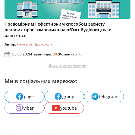
Правомірним і ефективним способом захисту
речових прав замовника на об’єкт будівництва в
разі їх осп
Автор:
Лента от Протокола
05.08.2026
Переглядів:
382
Коментарі:
0
Дивитись усі новини
Ми в соціальних мережах:
page
group
telegram
viber
youtube