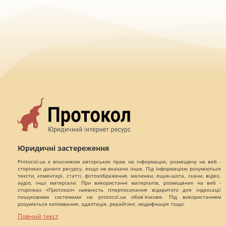
Юридичні застереження
Protocol.ua є власником авторських прав на інформацію, розміщену на веб -
сторінках даного ресурсу, якщо не вказано інше. Під інформацією розуміються
тексти, коментарі, статті, фотозображення, малюнки, ящик-шота, скани, відео,
аудіо, інші матеріали. При використанні матеріалів, розміщених на веб -
сторінках «Протокол» наявність гіперпосилання відкритого для індексації
пошуковими системами на protocol.ua обов`язкове. Під використанням
розуміється копіювання, адаптація, рерайтинг, модифікація тощо.
Повний текст