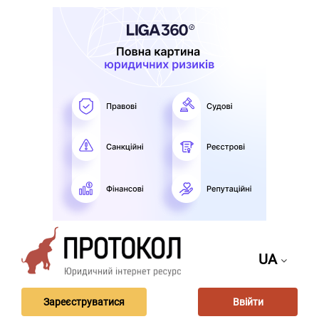
UA
Зареєструватися
Ввійти