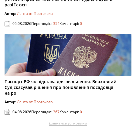
разі їх осп
Автор:
Лента от Протокола
05.08.2026
Переглядів:
354
Коментарі:
0
Паспорт РФ як підстава для звільнення: Верховний
Суд скасував рішення про поновлення посадовця
на ро
Автор:
Лента от Протокола
04.08.2026
Переглядів:
367
Коментарі:
0
Дивитись усі новини