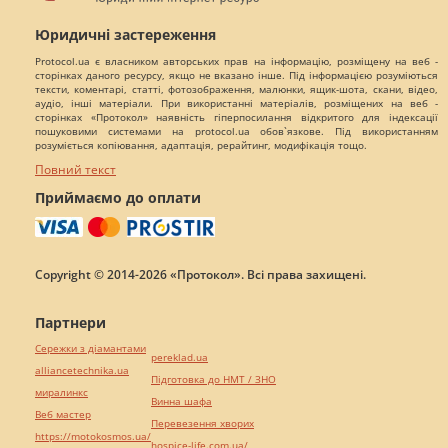
Юридичні застереження
Protocol.ua є власником авторських прав на інформацію, розміщену на веб -
сторінках даного ресурсу, якщо не вказано інше. Під інформацією розуміються
тексти, коментарі, статті, фотозображення, малюнки, ящик-шота, скани, відео,
аудіо, інші матеріали. При використанні матеріалів, розміщених на веб -
сторінках «Протокол» наявність гіперпосилання відкритого для індексації
пошуковими системами на protocol.ua обов`язкове. Під використанням
розуміється копіювання, адаптація, рерайтинг, модифікація тощо.
Повний текст
Приймаємо до оплати
Copyright © 2014-2026 «Протокол». Всі права захищені.
Партнери
Сережки з діамантами
pereklad.ua
alliancetechnika.ua
Підготовка до НМТ / ЗНО
миралинкс
Винна шафа
Веб мастер
Перевезення хворих
https://motokosmos.ua/
hospice-life.com.ua/