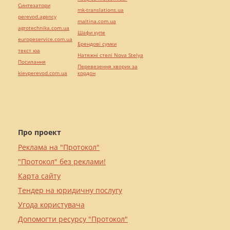
Синтезатори
mk-translations.ua
perevod.agency
maltina.com.ua
agrotechnika.com.ua
Шафи купе
europeservice.com.ua
Брендові сумки
текст юа
Натяжні стелі Nova Stelya
Посилання
Перевезення хворих за
kievperevod.com.ua
кордон
Про проект
Реклама на "Протокол"
"Протокол" без реклами!
Карта сайту
Тендер на юридичну послугу
Угода користувача
Допомогти ресурсу "Протокол"