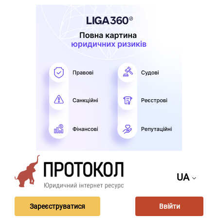
UA
Зареєструватися
Ввійти