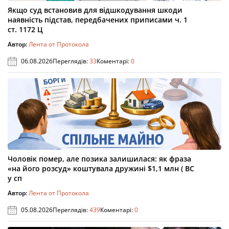
Якщо суд встановив для відшкодування шкоди
наявність підстав, передбачених приписами ч. 1
ст. 1172 Ц
Автор:
Лента от Протокола
06.08.2026
Переглядів:
33
Коментарі:
0
Чоловік помер, але позика залишилася: як фраза
«на його розсуд» коштувала дружині $1,1 млн ( ВС
у сп
Автор:
Лента от Протокола
05.08.2026
Переглядів:
439
Коментарі:
0