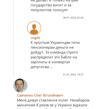
не делает и только на шее
государства висит и за
популистов голосует
30.01.2022 22:26
usgds
К простым Украинцам типа
пенсионерам деньги не
дойдут. Зэ команда строго
распределит это бабло на
зарплаты в конвертах
депутатам....
31.01.2022 19:27
Савченко Олег Віталійович
Мене дивує ставлення колег. Незабаром
минатиме 8 років як у України віджали