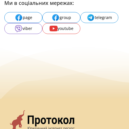
Ми в соціальних мережах:
page
group
telegram
viber
youtube