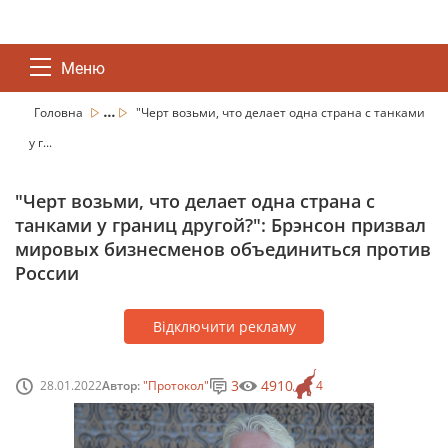
Меню
...
Головна
"Черт возьми, что делает одна страна с танками
у г...
"Черт возьми, что делает одна страна с
танками у границ другой?": Брэнсон призвал
мировых бизнесменов объединиться против
России
Відключити рекламу
3
4910
28.01.2022
Автор:
"Протокол"
4