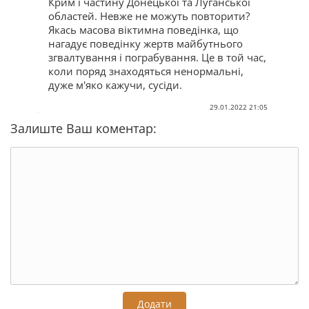
Крим і частину Донецької та Луганської
областей. Невже не можуть повторити?
Якась масова віктимна поведінка, що
нагадує поведінку жертв майбутнього
згвалтування і пограбування. Це в той час,
коли поряд знаходяться ненормальні,
дуже м'яко кажучи, сусіди.
29.01.2022 21:05
Залиште Ваш коментар:
Додати