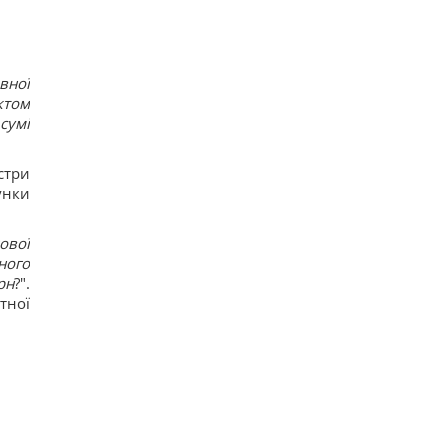
вної
ктом
сумі
стри
унки
ової
ного
рн
?".
тної