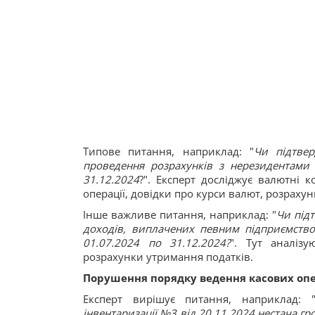
Типове питання, наприклад: "
Чи підтвер
проведення розрахунків з нерезидентами 
31.12.2024
?". Експерт досліджує валютні к
операції, довідки про курси валют, розраху
Інше важливе питання, наприклад: "
Чи під
доходів, виплачених певним підприємство
01.07.2024 по 31.12.2024?
". Тут аналіз
розрахунки утримання податків.
Порушення порядку ведення касових оп
Експерт вирішує питання, наприклад: 
інвентаризації №3 від 20.11.2024 нестача гр