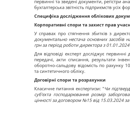
первинні та зведені документи, регістри ан
бухгалтерська звітність підприємств усіх фор
Специфіка дослідження облікових докум
Корпоративні спори та захист прав учас
У справах про стягнення збитків з директ
документально нестача основних засобів на
грн за період роботи директора з 01.01.2024
Для відповіді експерт досліджує первинні 
передачі, акти списання, результати інвен
оборотно-сальдову відомість по рахунку 10
та синтетичного обліку.
Договірні спори та розрахунки
Класичне питання експертизи: "
Чи підтвер
суб'єкта господарювання розмір заборгова
цінності за договором №15 від 15.03.2024 за 