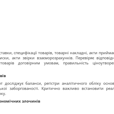
ставки, специфікації товарів, товарні накладні, акти прийма
иски, акти звірки взаєморозрахунків. Перевіряє відповідн
товарів договірним умовам, правильність ціноутворе
вів
т досліджує баланси, регістри аналітичного обліку осно
рської заборгованості. Критично важливо встановити реа
нку.
ономічних злочинів