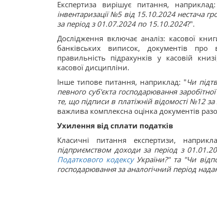
Експертиза вирішує питання, наприклад:
інвентаризації №5 від 15.10.2024 нестача гр
за період з 01.07.2024 по 15.10.2024
?".
Дослідження включає аналіз: касової книг
банківських виписок, документів про в
правильність підрахунків у касовій книз
касової дисципліни.
Інше типове питання, наприклад: "
Чи підт
певного суб'єкта господарювання заробітно
те, що підписи в платіжній відомості №12 за
важлива комплексна оцінка документів разо
Ухилення від сплати податків
Класичні питання експертизи, наприкла
підприємством доходи за період з 01.01.
Податкового кодексу
України?" та "Чи відп
господарювання за аналогічний період над