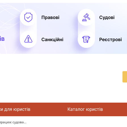
си для юристів
Каталог юристів
працює судова...