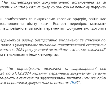
 "
Чи підтверджується документально встановлена за а
ошових коштів у касі на суму 75 000 грн на певному підприєм
и, прибуткових та видаткових касових ордерів, звітів кас
становлення ліміту каси. Експерт перевіряє математ
і, відповідність записів первинним документам, дотрим
верджується розмір безпідставно виплаченої та списаної по 
ї плати з урахуванням висновків почеркознавчої експертизи
 жовтень 2024 року учинені не особами, які в них зазначені?
"
м з висновками інших експертиз.
д: "
Чи відповідають визначені та задекларовані пе
2024 по 31.12.2024 наданим первинним документам та вим
овідають визначені та задекларовані витрати цим же суб'є
аним первинним документам та вимогам
ПК
У
?".