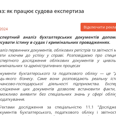
аз: як працює судова експертиза
Відключити рекл
2024
кспертний аналіз бухгалтерських документів допом
ясувати істину в судах і кримінальних провадженнях.
аліз первинних документів, облікових регістрів та звітності 
ати ключем до успіху у справі. Розповідаємо про специ
спертного дослідження облікових документів у цивіль
имінальних та адміністративних процесах
кументи бухгалтерського та податкового обліку — це "
дь-якого бізнесу. Саме вони розповідають реальну іст
нансово-господарської діяльності підприємства. Експе
слідження цих документів дозволяє встановити факти,
можливо виявити без спеціальних знань у сфері облік
одаткування.
'єктами дослідження за спеціальністю 11.1 "Дослідж
кументів бухгалтерського, податкового обліку і звітност