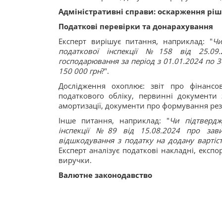
Адміністративні справи: оскарження рі
Податкові перевірки та донарахування
Експерт вирішує питання, наприклад: "
Чи
податкової інспекції №158 від 25.09.
господарювання за період з 01.01.2024 по 3
150 000 грн
?".
Дослідження охоплює: звіт про фінансов
податкового обліку, первинні документи з
амортизації, документи про формування рез
Інше питання, наприклад: "
Чи підтвердж
інспекції №89 від 15.08.2024 про зав
відшкодування з податку на додану вартіст
Експерт аналізує податкові накладні, експ
виручки.
Валютне законодавство