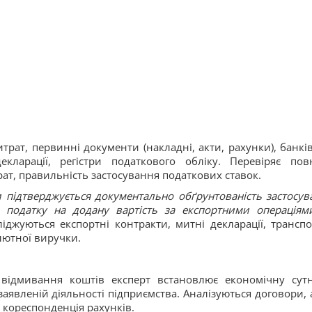
итрат, первинні документи (накладні, акти, рахунки), банків
екларації, регістри податкового обліку. Перевіряє пов
ат, правильність застосування податкових ставок.
 підтверджується документально обґрунтованість застосув
 податку на додану вартість за експортними операціям
сліджуються експортні контракти, митні декларації, транспо
лютної виручки.
відмивання коштів експерт встановлює економічну сутн
 заявленій діяльності підприємства. Аналізуються договори, 
 кореспонденція рахунків.