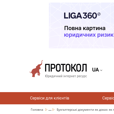
UA
Сервіси для клієнтів
Серві
...
Головна
Бухгалтерські документи як доказ: як 