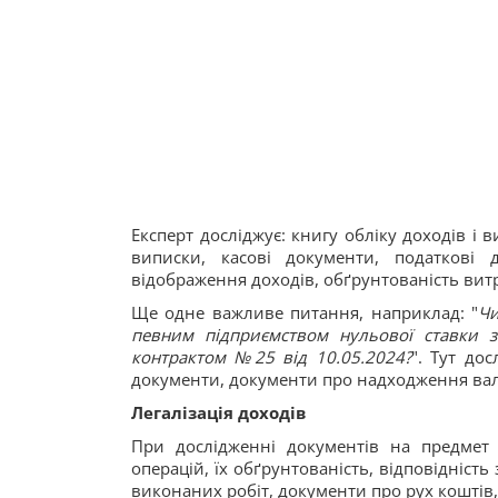
Експерт досліджує: книгу обліку доходів і в
виписки, касові документи, податкові д
відображення доходів, обґрунтованість витр
Ще одне важливе питання, наприклад: "
Чи
певним підприємством нульової ставки з
контрактом №25 від 10.05.2024?
". Тут до
документи, документи про надходження ва
Легалізація доходів
При дослідженні документів на предмет 
операцій, їх обґрунтованість, відповідність
виконаних робіт, документи про рух коштів,