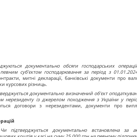
джуються документально обсяги господарських операці
певним суб'єктом господарювання за період з 01.01.202
онтракти, митні декларації, банківські документи про вал
нки курсових різниць.
тверджується документально визначений об'єкт оподаткуван
м нерезиденту із джерелом походження з України у періо
уються договори з нерезидентами, документи про випл
ерацій
"
Чи підтверджується документально встановлена за а
ошових коштів у касі на суму 25 000 грн на певному підприєм