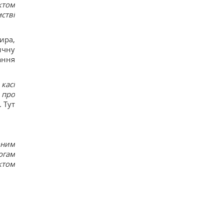
ктом
стві
ира,
ичну
ання
касі
 про
. Тут
вним
огам
ктом