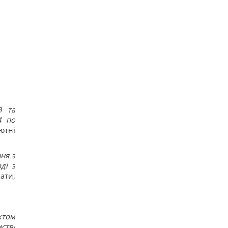
й та
4 по
ютні
ня з
ді з
ати,
ктом
стві