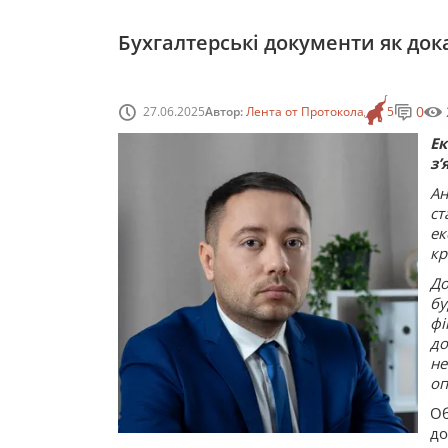
Бухгалтерські документи як док
0
27.06.2025
Автор:
Лента от Протокола
5
Е
з’
Ан
ст
ек
кр
До
бу
фі
до
не
оп
Об
до