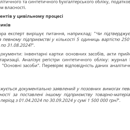
алітичного та синтетичного бухгалтерського обліку, податков
м власності.
ентів у цивільному процесі
ників
ора експерт вирішує питання, наприклад: "
Чи підтверджує
 певному підприємстві у кількості 5 одиниць вартістю 250
 по 31.08.2024
?".
документи: інвентарні картки основних засобів, акти прий
таризації. Аналізує регістри синтетичного обліку: журнал
 "Основні засоби". Перевіряє відповідність даних аналітич
джується документально заявлений у позовних вимогах пев
ності за поставлені іншому підприємству товарно-матеріа
період з 01.04.2024 по 30.09.2024 у сумі 1 500 000 грн?
".