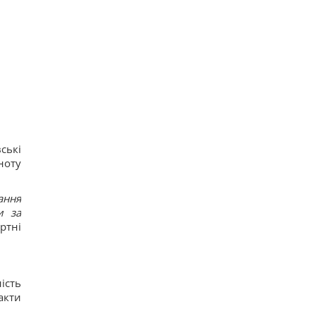
ські
ноту
ання
и за
ртні
ість
акти