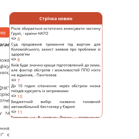
Стрічка новин
Росія збирається остаточно анексувати частину
аму
Грузії, - країни НАТО
8
агає
Суд продовжив тримання під вартою для
Коломойського, захист заявив про проблеми зі
здоров'ям
може
8
Київ буде значно краще підготовлений до зими,
фіку
але фактор обстрілів і можливостей ППО ніхто
них,
не відміняв, - Пантелеєв
7
До 10 годин спізнення: через обстріли низка
ДНК"
поїздів курсують із затримками
орію
10
ртне
Бюджетний вибір: названо головний
 які
автомобільний бестселер у Європі
11
у та
Гороскоп на 8 серпня: Левам – відпочинок,
Козерогам – зустріч з рідними
ення
10
У кримінальній справі ринку "Столичний"
і" є
матеріалами стали дописи про підтримку ЗСУ, -