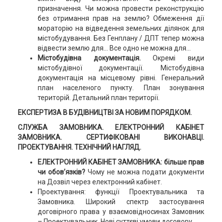
призначення. Чи можна провести реконструкцію
без отримання прав на землю? Обмеження дії
мораторію на відведення земельних ділянок для
містобудування. Без Генплану / ДПТ тепер можна
відвести землю для... Все одно не можна для...
Містобудівна документація.
Окремі види
містобудівної документації. Містобудівна
документація на місцевому рівні. Генеральний
план населеного пункту. План зонування
територій. Детальний план території.
ЕКСПЕРТИЗА В БУДІВНИЦТВІ ЗА НОВИМ ПОРЯДКОМ.
СЛУЖБА ЗАМОВНИКА. ЕЛЕКТРОННИЙ КАБІНЕТ
ЗАМОВНИКА. СЕРТИФІКОВАНІ ВИКОНАВЦІ.
ПРОЕКТУВАННЯ. ТЕХНІЧНИЙ НАГЛЯД.
ЕЛЕКТРОННИЙ КАБІНЕТ ЗАМОВНИКА: більше прав
чи обов’язків?
Чому не можна подати документи
на Дозвіл через електронний кабінет.
Проектування: функції Проектувальника та
Замовника. Широкий спектр застосування
договірного права у взаємовідносинах Замовник
– Проектувальник. Нові суттєві умови договору.