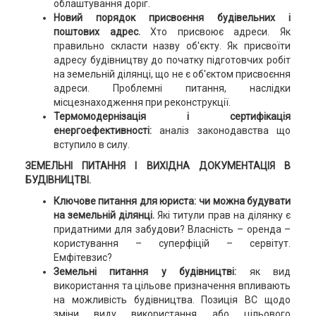
облаштування доріг.
Новий порядок присвоєння будівельних і
поштових адрес.
Хто присвоює адреси. Як
правильно скласти назву об'єкту. Як присвоїти
адресу будівництву до початку підготовчих робіт
на земельній ділянці, що не є об'єктом присвоєння
адреси. Проблемні питання, наслідки
місцезнаходження при реконструкції.
Термомодернізація і сертифікація
енергоефективності:
аналіз законодавства що
вступило в силу.
ЗЕМЕЛЬНІ ПИТАННЯ І ВИХІДНА ДОКУМЕНТАЦІЯ В
БУДІВНИЦТВІ.
Ключове питання для юриста: чи можна будувати
на земельній ділянці.
Які титули прав на ділянку є
придатними для забудови? Власність – оренда –
користування – суперфіцій – сервітут.
Емфітевзис?
Земельні питання у будівництві:
як вид
використання та цільове призначення впливають
на можливість будівництва. Позиція ВС щодо
зміни виду використання або цільового