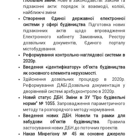
глобальні зміни.
Нове в законодавстві. Закони та
підзаконні акти: порядок їх взаємодії, колізії,
найближчі зміни
Створення Єдиної державної електронної
системи у сфері будівництва
. Підготовка нових
підзаконних актів щодо впровадження
Електронного кабінету Замовника, Реєстру
дозвільних документів, Єдиного порталу
містобудування.
Реформування контрольно-наглядової системи в
2020р.
Введення «ідентифікатору» об’єкта будівництва
як основного елемента нерухомості.
Здійснення дозвільних процедур в 2020р.
Реформування ДАБІ.Дозвільна документація у
дворівневій системі архбудконтролю в 2020р.
Новий статус ДБН. Зміни в ЗУ "Про будівельні
норми" № 1055.
Запровадження параметричного
методу та розпорядчого методу нормування.
Введення нових ДБН. Новели та рамки для
забудови об’єктів будівництва.
Правила
застосування нових ДБН до поточних проектів.
Наказ Мінрегіону № 45 як основне джерело