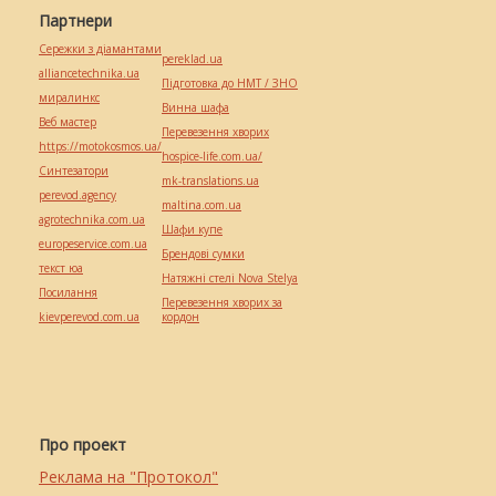
Партнери
Сережки з діамантами
pereklad.ua
alliancetechnika.ua
Підготовка до НМТ / ЗНО
миралинкс
Винна шафа
Веб мастер
Перевезення хворих
https://motokosmos.ua/
hospice-life.com.ua/
Синтезатори
mk-translations.ua
perevod.agency
maltina.com.ua
agrotechnika.com.ua
Шафи купе
europeservice.com.ua
Брендові сумки
текст юа
Натяжні стелі Nova Stelya
Посилання
Перевезення хворих за
kievperevod.com.ua
кордон
Про проект
Реклама на "Протокол"