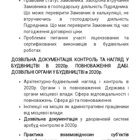
Правовий статус Замовника. Заборона втручання
Замовника в господарську діяльність Підрядника.
Що може перевірити Замовник в калькуляції, не
втручаючись в господарську діяльність
Підрядника. Що має перевірити Замовник під час
погодження договірної ціни.
Проблемні питання участі ліцензованих та
сертифікованих виконавців в будівельних
роботах.
ДОЗВІЛЬНА ДОКУМЕНТАЦІЯ. КОНТРОЛЬ ТА НАГЛЯД У
БУДІВНИЦТВІ В 2020р. ПОВНОВАЖЕННЯ ДАБІ.
ДОЗВІЛЬНІ ОРГАНИ У БУДІВНИЦТВІ в 2020р.
Архітектурно-будівельний нагляд і контроль в
2020р. Органи і їх повноваження. Держава і
органи місцевої влади. Сфера відповідальності і
повноважень. Сфера дії та повноваження.
Інспекції на місцях як адміністративні працівники
від місцевої влади.
Дозвільна документація
у дворівневій системі
архбуд-контролю в 2020р.
Практика взаємовідносин суб'єктів