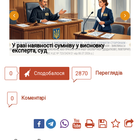
У разі наявності сумніву у висновку
Як
експерта, суд
вк
0
2870
Переглядів
Сподобалося
0
Коментарі