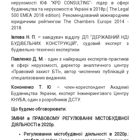
нерухомості ЮФ "KPD CONSULTING"- лідер в сфері
будівництва та нерухомості в Україні в 2018р.( The Legal
500 EMEA 2018 edition). Рекомендований міжнародним
юридичним рейтингом The Chambers Europe 2014 -
2018.
Івлєва Н. П. –
завідувач відділу ДП "ДЕРЖАВНИЙ НДІ
БУДІВЕЛЬНИХ КОНСТРУКЦІЙ", судовий експерт з
будівельно-технічної експертизи.
Павленко Д. М.
- один з найкращих експертів-практиків
в сфері нерухомості, директор аналітичного центру
«Правовий захист БТІ», автор численних публікацій у
спеціалізованих виданнях.
Кононенко Т. Ю
. – член-кореспондент Академії
Будівництва України, експерт Інжинірингового Центру
КНУБА, один з розробників ДСТУ.
Що будемо обговорювати:
ЗМІНИ в ПРАВОВОМУ РЕГУЛЮВАННІ МІСТОБУДІВНОЇ
ДІЯЛЬНОСТІ в 2020р.
Регулювання містобудівної діяльності в 2020р.: