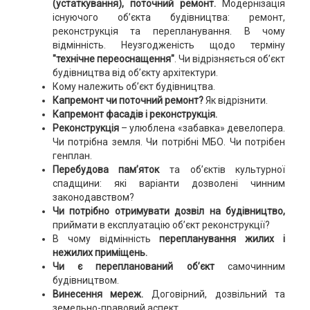
(устаткування), поточний ремонт.
Модернізація
існуючого об’єкта будівництва: ремонт,
реконструкція та перепланування. В чому
відмінність. Неузгодженість щодо терміну
"технічне переоснащення"
. Чи відрізняється об’єкт
будівництва від об’єкту архітектури.
Кому належить об’єкт будівництва.
Капремонт чи поточний ремонт?
Як відрізнити.
Капремонт фасадів і реконструкція.
Реконструкція
– улюблена «забавка» девелопера.
Чи потрібна земля. Чи потрібні МБО. Чи потрібен
генплан.
Перебудова пам’яток
та об’єктів культурної
спадщини: які варіанти дозволені чинним
законодавством?
Чи потрібно отримувати дозвіл на будівництво,
приймати в експлуатацію об’єкт реконструкції?
В чому відмінність
перепланування жилих і
нежилих приміщень.
Чи є перепланований об’єкт
самочинним
будівництвом.
Винесення мереж.
Договірний, дозвільний та
земельно-правовий аспект.