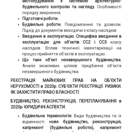
містобудування з системою архітектурно-
будівельного контролю та нагляду.
Особливості
порядку звернення.
Підготовчі роботи.
Будівельні роботи.
Повідомлення та дозволи.
Підхід до документів виходячи з класу наслідків.
Введення в експлуатацію.
Специфіка введення в
експлуатацію для об'єктів СС2 і СС3
класу
наслідків. Вплив технічної інвентаризації на
процес прийняття об'єктів в експлуатацію.
Що таке об'єкт незавершеного будівництва.
Аналіз можливих шляхів придбання об'єкта
незавершеного будівництва.
РЕЄСТРАЦІЯ МАЙНОВИХ ПРАВ НА ОБ'ЄКТИ
НЕРУХОМОСТІ в 2020р. СУБ'ЄКТИ РЕЄСТРАЦІЇ. РИЗИКИ.
ЯК ЗАХИСТИТИ ПРАВО ВЛАСНОСТІ.
БУДІВНИЦТВО, РЕКОНСТРУКЦІЯ, ПЕРЕПЛАНУВАННЯ в
2020р: ЮРИДИЧНІ АСПЕКТИ.
Будівельна термінологія
. Види будівництва та їх
відмінності:
нове будівництво, реконструкція,
капремонт (будівельні роботи), капремонт