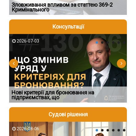
Зловживання впливом за статтею 369-2
Пе
Кримінального
пі
Консультації
2026-07-03
2
Нові критерії для бронювання на
Ви
підприємствах, що
по
Судові рішення
2026-08-06
2