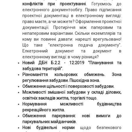
конфліктів при проектуванні
. Готуємось до
електронного документообігу. Право підписання
проектної документаці в електронному вигляді:
право маєте, а чи можете? Оформлення проектної
документації. Протиріччя між паперовим та
непаперовим варіантами. Скільки екземплярів та
кому ви повинні давати: нарешті врегульовано!
Що таке "електронна подача документу".
Елкетронний документ та документ в
електронному вигляді: в чому різниця?
Новий ДБН Б.2.2 - 12:2019 "Планування та
забудова територій".
Різноманіття кольорових обмежень. Зона
регулювання забудови. Пішохідна зона.
Обмеження щільності і поверховості забудови.
Можливості змішаної забудови у складі ділових,
освітніх закладів житла, торгівлі тощо.
Нормування можливості будівництва
рекреаційного житла.
Обмеження паркування: нові вимоги до
паркувальних майданчиків.
Нові будівельні норми
щодо безпекового