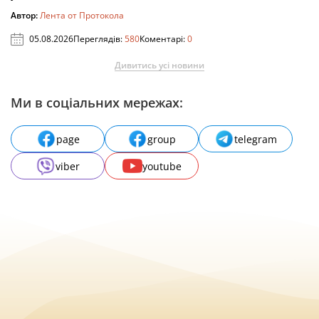
Автор:
Лента от Протокола
05.08.2026
Переглядів:
580
Коментарі:
0
Дивитись усі новини
Ми в соціальних мережах:
page
group
telegram
viber
youtube