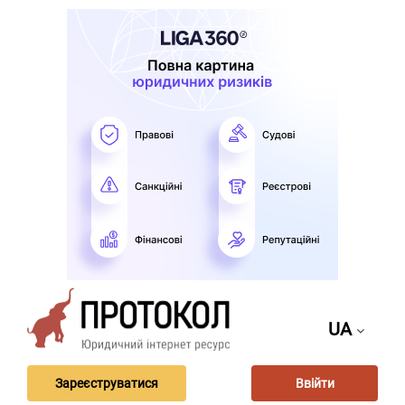
UA
Зареєструватися
Ввійти