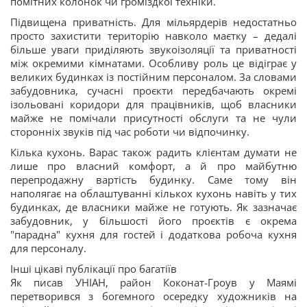
помітних колонок чи громіздкої техніки.
Підвищена приватність. Для мільярдерів недостатньо
просто захистити територію навколо маєтку – дедалі
більше уваги приділяють звукоізоляції та приватності
між окремими кімнатами. Особливу роль це відіграє у
великих будинках із постійним персоналом. За словами
забудовника, сучасні проєкти передбачають окремі
ізольовані коридори для працівників, щоб власники
майже не помічали присутності обслуги та не чули
сторонніх звуків під час роботи чи відпочинку.
Кілька кухонь. Варас також радить клієнтам думати не
лише про власний комфорт, а й про майбутню
перепродажну вартість будинку. Саме тому він
наполягає на облаштуванні кількох кухонь навіть у тих
будинках, де власники майже не готують. Як зазначає
забудовник, у більшості його проєктів є окрема
"парадна" кухня для гостей і додаткова робоча кухня
для персоналу.
Інші цікаві публікації про багатіїв
Як писав УНІАН, район Коконат-Гроув у Маямі
перетворився з богемного осередку художників на