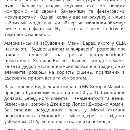
нуля, більшість людей змушені йти на певний
компроміс між своїми бажаннями та фінансовими
можливостями. Однак, коли у вас на рахунку є кілька
зайвих мільярдів, ваші дизайнерські забаганки обмежує
лише ваша фантазія. Ну і закони фізики та існуючі
технології, напевно...
Американський забудовник Менні Варас, якого у США
називають "будівельником мільярдерів", розповів про
головні тенденції на ринку ультрарозкішної
нерухомості. Як пише Business Insider, сьогодні заможні
клієнти дедалі частіше відмовляються від традиційних
елементів розкоші на користь рішень, пов’язаних зі
здоров’ям, приватністю та комфортом.
Варас очолює будівельну компанію MV Group у Маямі та
працює з будинками вартістю від 50 до 100 мільйонів
доларів. Серед його клієнтів – знаменитості та великі
бізнесмени, зокрема Дженіфер Лопес і Джорджо Армані.
За словами забудовника, зараз у Маямі активно
переїжджають технологічні мільярдери із західного
узбережжя США, що впливає і на запити покупців.