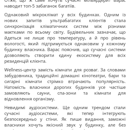
Отже, що ж саме хочуть сучасні мільярдери? Варас
наводит топ-5 забаганок багатіїв.
Однаковий мікроклімат у всіх будинках. Одним із
нових запитів ультрабагатих клієнтів стала
синхронізація кліматичних систем між різними
маєтками по всьому світу. Будівельник зазначає, що
йдеться не лише про температуру, а й про рівень
вологості, який підтримується однаковим у кожному
будинку власника. Варас пояснив, що сучасні системи
дозволяють створити єдину екосистему для всіх
резиденцій клієнта.
Wellness-центр замість кімнати для розваг. За словами
забудовника, традиційні домашні кінотеатри, бари та
сигарні кімнати стрімко втрачають популярність.
Натомість власники дорогих будинків усе частіше
замовляють сауни, спа-зони та кімнати для
відновлення організму.
Невидимі аудіосистеми. Ще одним трендом стали
сучасні аудіосистеми, які тепер інтегрують
безпосередньо у стіни. Як пише видання, заможні
власники хочуть якісний звук у будинку, але без