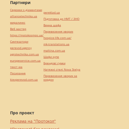
Партнери
Сережки з діамантами
pereklad.ua
alliancetechnika.ua
Підготовка до НМТ / ЗНО
миралинкс
Винна шафа
Веб мастер
Перевезення хворих
https://motokosmos.ua/
hospice-life.com.ua/
Синтезатори
mk-translations.ua
perevod.agency
maltina.com.ua
agrotechnika.com.ua
Шафи купе
europeservice.com.ua
Брендові сумки
текст юа
Натяжні стелі Nova Stelya
Посилання
Перевезення хворих за
kievperevod.com.ua
кордон
Про проект
Реклама на "Протокол"