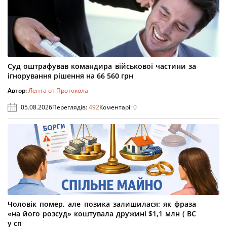
Суд оштрафував командира військової частини за
ігнорування рішення на 66 560 грн
Автор:
Лента от Протокола
05.08.2026
Переглядів:
492
Коментарі:
0
Чоловік помер, але позика залишилася: як фраза
«на його розсуд» коштувала дружині $1,1 млн ( ВС
у сп