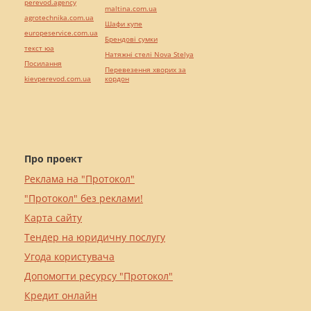
perevod.agency
maltina.com.ua
agrotechnika.com.ua
Шафи купе
europeservice.com.ua
Брендові сумки
текст юа
Натяжні стелі Nova Stelya
Посилання
Перевезення хворих за
kievperevod.com.ua
кордон
Про проект
Реклама на "Протокол"
"Протокол" без реклами!
Карта сайту
Тендер на юридичну послугу
Угода користувача
Допомогти ресурсу "Протокол"
Кредит онлайн