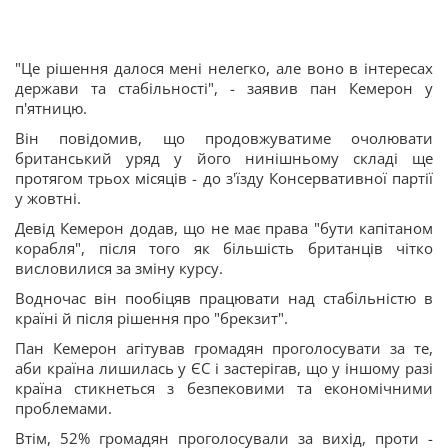
"Це рішення далося мені нелегко, але воно в інтересах
держави та стабільності", - заявив пан Кемерон у
п'ятницю.
Він повідомив, що продовжуватиме очолювати
британський уряд у його нинішньому складі ще
протягом трьох місяців - до з'їзду Консервативної партії
у жовтні.
Девід Кемерон додав, що не має права "бути капітаном
корабля", після того як більшість британців чітко
висловилися за зміну курсу.
Водночас він пообіцяв працювати над стабільністю в
країні й після рішення про "брекзит".
Пан Кемерон агітував громадян проголосувати за те,
аби країна лишилась у ЄС і застерігав, що у іншому разі
країна стикнеться з безпековими та економічними
проблемами.
Втім, 52% громадян проголосували за вихід, проти -