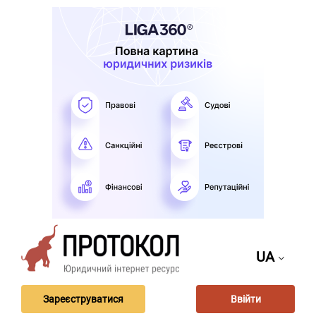
UA
Зареєструватися
Ввійти