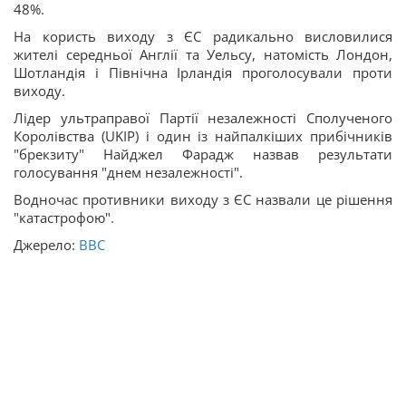
48%.
На користь виходу з ЄС радикально висловилися
жителі середньої Англії та Уельсу, натомість Лондон,
Шотландія і Північна Ірландія проголосували проти
виходу.
Лідер ультраправої Партії незалежності Сполученого
Королівства (UKIP) і один із найпалкіших прибічників
"брекзиту" Найджел Фарадж назвав результати
голосування "днем незалежності".
Водночас противники виходу з ЄС назвали це рішення
"катастрофою".
Джерело:
ВВС