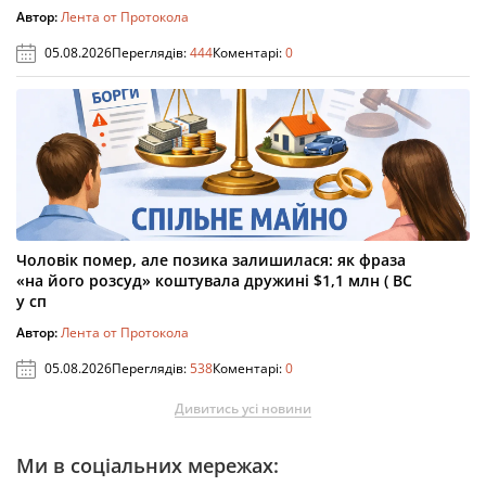
Автор:
Лента от Протокола
05.08.2026
Переглядів:
444
Коментарі:
0
Чоловік помер, але позика залишилася: як фраза
«на його розсуд» коштувала дружині $1,1 млн ( ВС
у сп
Автор:
Лента от Протокола
05.08.2026
Переглядів:
538
Коментарі:
0
Дивитись усі новини
Ми в соціальних мережах: