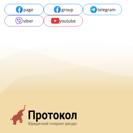
page
group
telegram
viber
youtube