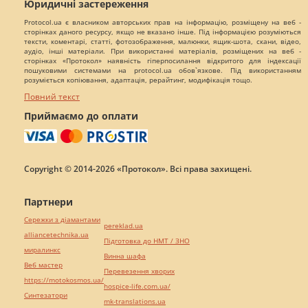
Юридичні застереження
Protocol.ua є власником авторських прав на інформацію, розміщену на веб -
сторінках даного ресурсу, якщо не вказано інше. Під інформацією розуміються
тексти, коментарі, статті, фотозображення, малюнки, ящик-шота, скани, відео,
аудіо, інші матеріали. При використанні матеріалів, розміщених на веб -
сторінках «Протокол» наявність гіперпосилання відкритого для індексації
пошуковими системами на protocol.ua обов`язкове. Під використанням
розуміється копіювання, адаптація, рерайтинг, модифікація тощо.
Повний текст
Приймаємо до оплати
Copyright © 2014-2026 «Протокол». Всі права захищені.
Партнери
Сережки з діамантами
pereklad.ua
alliancetechnika.ua
Підготовка до НМТ / ЗНО
миралинкс
Винна шафа
Веб мастер
Перевезення хворих
https://motokosmos.ua/
hospice-life.com.ua/
Синтезатори
mk-translations.ua