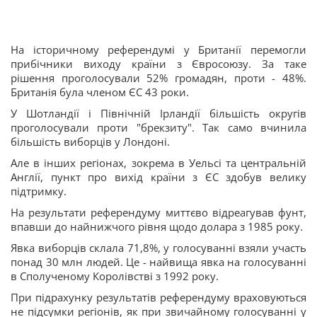
На історичному референдумі у Британії перемогли
прибічники виходу країни з Євросоюзу. За таке
рішення проголосували 52% громадян, проти - 48%.
Британія була членом ЄС 43 роки.
У Шотландії і Північній Ірландії більшість округів
проголосували проти "брекзиту". Так само вчинила
більшість виборців у Лондоні.
Але в інших регіонах, зокрема в Уельсі та центральній
Англії, пункт про вихід країни з ЄС здобув велику
підтримку.
На результати референдуму миттєво відреагував фунт,
впавши до найнижчого рівня щодо долара з 1985 року.
Явка виборців склала 71,8%, у голосуванні взяли участь
понад 30 млн людей. Це - найвища явка на голосуванні
в Сполученому Королівстві з 1992 року.
При підрахунку результатів референдуму враховуються
не підсумки регіонів, як при звичайному голосуванні у