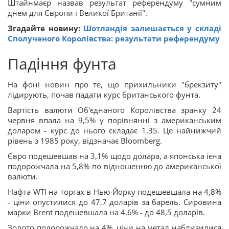
Штайнмаєр назвав результат референдуму "сумним
днем для Європи і Великої Британії".
Згадайте новину:
Шотландія залишається у складі
Сполученого Королівства: результати референдуму
Падіння фунта
На фоні новин про те, що прихильники "брекзиту"
лідирують, почав падати курс британського фунта.
Вартість валюти Об'єднаного Королівства зранку 24
червня впала на 9,5% у порівнянні з американським
доларом - курс до нього складає 1,35. Це найнижчий
рівень з 1985 року, відзначає Bloomberg.
Євро подешевшав на 3,1% щодо долара, а японська ієна
подорожчала на 5,8% по відношенню до американської
валюти.
Нафта WTI на торгах в Нью-Йорку подешевшала на 4,8%
- ціни опустилися до 47,7 доларів за барель. Сировина
марки Brent подешевшала на 4,6% - до 48,5 доларів.
Золото подорожчало на 4%, ціни на метал наблизилися