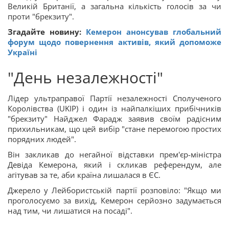
Великій Британії, а загальна кількість голосів за чи
проти "брекзиту".
Згадайте новину:
Кемерон анонсував глобальний
форум щодо повернення активів, який допоможе
Україні
"День незалежності"
Лідер ультраправої Партії незалежності Сполученого
Королівства (UKIP) і один із найпалкіших прибічників
"брекзиту" Найджел Фарадж заявив своїм радісним
прихильникам, що цей вибір "стане перемогою простих
порядних людей".
Він закликав до негайної відставки прем'єр-міністра
Девіда Кемерона, який і скликав референдум, але
агітував за те, аби країна лишалася в ЄС.
Джерело у Лейбористській партії розповіло: "Якщо ми
проголосуємо за вихід, Кемерон серйозно задумається
над тим, чи лишатися на посаді".