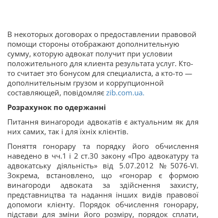
В некоторых договорах о предоставлении правовой
помощи стороны отображают дополнительную
сумму, которую адвокат получит при условии
положительного для клиента результата услуг. Кто-
то считает это бонусом для специалиста, а кто-то —
дополнительным грузом и коррупционной
составляющей, повідомляє
zib.com.ua.
Розрахунок по одержанні
Питання винагороди адвокатів є актуальним як для
них самих, так і для їхніх клієнтів.
Поняття гонорару та порядку його обчислення
наведено в чч.1 і 2 ст.30 закону «Про адвокатуру та
адвокатську діяльність» від 5.07.2012 №5076-VI.
Зокрема, встановлено, що «гонорар є формою
винагороди адвоката за здійснення захисту,
представництва та надання інших видів
правової
допомоги клієнту. Порядок обчислення гонорару,
підстави для зміни його розміру, порядок сплати,