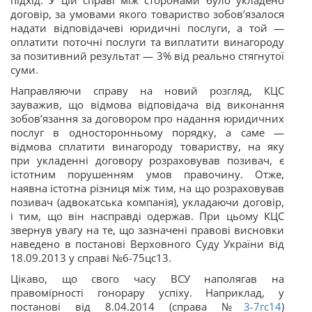
підхід. У цій справі між сторонами було укладено
договір, за умовами якого товариство зобов’язалося
надати відповідачеві юридичні послуги, а той —
оплатити поточні послуги та виплатити винагороду
за позитивний результат — 3% від реально стягнутої
суми.
Направляючи справу на новий розгляд, КЦС
зауважив, що відмова відповідача від виконання
зобов’язання за договором про надання юридичних
послуг в односторонньому порядку, а саме —
відмова сплатити винагороду товариству, на яку
при укладенні договору розраховував позивач, є
істотним порушенням умов правочину. Отже,
наявна істотна різниця між тим, на що розраховував
позивач (адвокатська компанія), укладаючи договір,
і тим, що він насправді одержав. При цьому КЦС
звернув увагу на те, що зазначені правові висновки
наведено в постанові Верховного Суду України від
18.09.2013 у справі №
6-75цс13
.
Цікаво, що свого часу ВСУ наполягав на
правомірності гонорару успіху. Наприклад, у
постанові від 8.04.2014 (справа №
3-7гс14
)