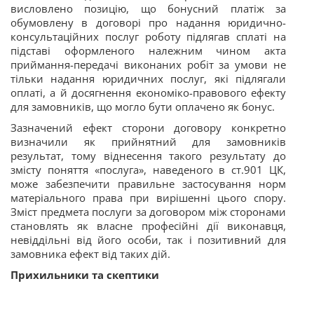
висловлено позицію, що бонусний платіж за
обумовлену в договорі про надання юридично-
консультаційних послуг роботу підлягав сплаті на
підставі оформленого належним чином акта
приймання-передачі виконаних робіт за умови не
тільки надання юридичних послуг, які підлягали
оплаті, а й досягнення економіко-правового ефекту
для замовників, що могло бути оплачено як бонус.
Зазначений ефект сторони договору конкретно
визначили як прийнятний для замовників
результат, тому віднесення такого результату до
змісту поняття «послуга», наведеного в ст.901 ЦК,
може забезпечити правильне застосування норм
матеріального права при вирішенні цього спору.
Зміст предмета послуги за договором між сторонами
становлять як власне професійні
дії виконавця,
невіддільні від його особи, так і позитивний для
замовника ефект від таких дій.
Прихильники та скептики