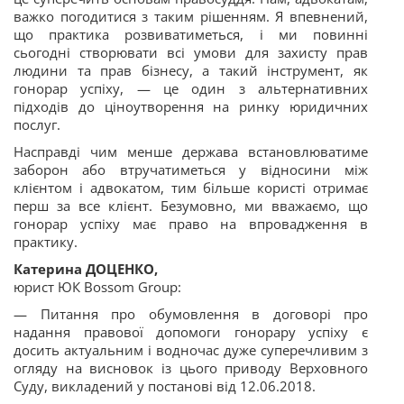
важко погодитися з таким рішенням. Я впевнений,
що практика розвиватиметься, і ми повинні
сьогодні створювати всі умови для захисту прав
людини та прав бізнесу, а такий інструмент, як
гонорар успіху, — це один з альтернативних
підходів до ціноутворення на ринку юридичних
послуг.
Насправді чим менше держава встановлюватиме
заборон або втручатиметься у відносини між
клієнтом і адвокатом, тим більше користі отримає
перш за все клієнт. Безумовно, ми вважаємо, що
гонорар успіху має право на впровадження в
практику.
Катерина ДОЦЕНКО,
юрист ЮК Bossom Group:
— Питання про обумовлення в договорі про
надання правової допомоги гонорару успіху є
досить актуальним і водночас дуже суперечливим з
огляду на висновок із цього приводу Верховного
Суду, викладений у постанові від 12.06.2018.