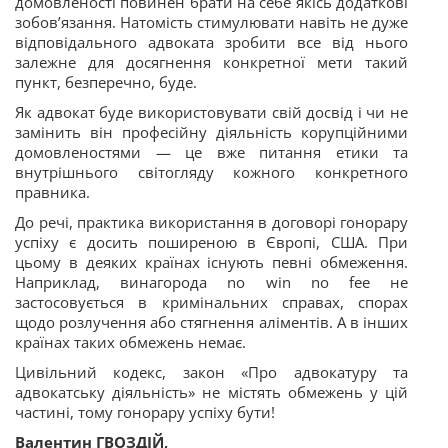
домовленості повинен брати на себе якісь додаткові
зобов’язання. Натомість стимулювати навіть не дуже
відповідального адвоката зробити все від нього
залежне для досягнення конкретної мети такий
пункт, безперечно, буде.
Як адвокат буде використовувати свій досвід і чи не
замінить він професійну діяльність корупційними
домовленостями — це вже питання етики та
внутрішнього світогляду кожного конкретного
правника.
До речі, практика використання в договорі гонорару
успіху є досить поширеною в Європі, США. При
цьому в деяких країнах існують певні обмеження.
Наприклад, винагорода no win no fee не
застосовується в кримінальних справах, спорах
щодо розлучення або стягнення аліментів. А в інших
країнах таких обмежень немає.
Цивільний кодекс, закон «Про адвокатуру та
адвокатську діяльність» не містять обмежень у цій
частині, тому гонорару успіху бути!
Валентин ГВОЗДІЙ,