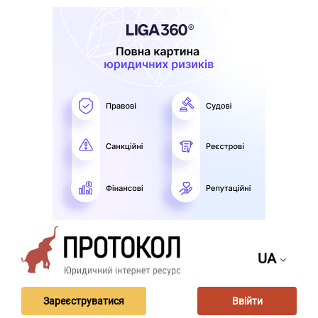
UA
Зареєструватися
Ввійти