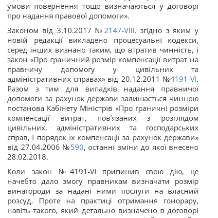
умови повернення тощо визначаються у договорі
про надання правової допомоги».
Законом від 3.10.2017 №
2147-VIII
, згідно з яким у
новій редакції викладено процесуальні кодекси,
серед інших визнано таким, що втратив чинність, і
закон «Про граничний розмір компенсації витрат на
правничу допомогу у цивільних та
адміністративних справах» від 20.12.2011 №
4191-VI
.
Разом з тим для випадків надання правничої
допомоги за рахунок держави залишається чинною
постанова Кабінету Міністрів «Про граничні розміри
компенсації витрат, пов’язаних з розглядом
цивільних, адміністративних та господарських
справ, і порядок їх компенсації за рахунок держави»
від 27.04.2006 №
590
, останні зміни до якої внесено
28.02.2018.
Коли закон №4191-VI припинив свою дію, це
начебто дало змогу правникам визначати розмір
винагороди за надані ними послуги на власний
розсуд. Проте на практиці отримання гонорару,
навіть такого, який детально визначено в договорі