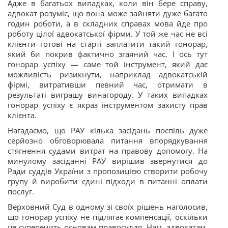
Адже в багатьох випадках, коли він бере справу,
адвокат розуміє, що вона може зайняти дуже багато
годин роботи, а в складних справах мова йде про
роботу цілої адвокатської фірми. У той же час не всі
клієнти готові на старті заплатити такий гонорар,
який би покрив фактично згаяний час. І ось тут
гонорар успіху — саме той інструмент, який дає
можливість ризикнути, наприклад адвокатській
фірмі, витративши певний час, отримати в
результаті виграшу винагороду. У таких випадках
гонорар успіху є якраз інструментом захисту прав
клієнта.
Нагадаємо, що РАУ кілька засідань поспіль дуже
серйозно обговорювала питання впорядкування
стягнення судами витрат на правову допомогу. На
минулому засіданні РАУ вирішив звернутися до
Ради суддів України з пропозицією створити робочу
групу й виробити єдині підходи в питанні оплати
послуг.
Верховний Суд в одному зі своїх рішень наголосив,
що гонорар успіху не підлягає компенсації, оскільки
це суперечить основам правосуддя. Нам, адвокатам,