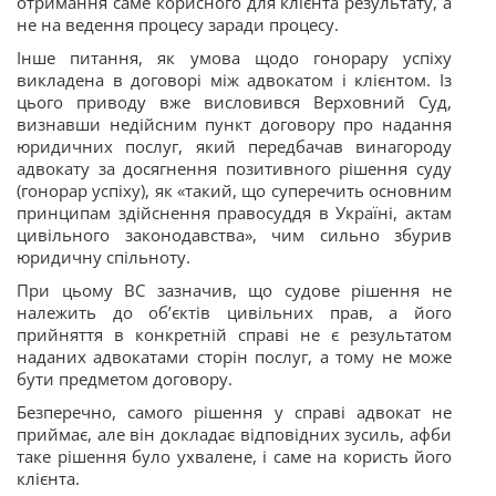
отримання саме корисного для клієнта результату, а
не на ведення процесу заради процесу.
Інше питання, як умова щодо гонорару успіху
викладена в договорі між адвокатом і
клієнтом. Із
цього приводу вже висловився Верховний Суд,
визнавши недійсним пункт договору про надання
юридичних послуг, який передбачав винагороду
адвокату за досягнення позитивного рішення суду
(гонорар успіху), як «такий, що суперечить основним
принципам здійснення правосуддя в Україні, актам
цивільного законодавства», чим сильно збурив
юридичну спільноту.
При цьому ВС зазначив, що судове рішення не
належить до об’єктів цивільних прав, а його
прийняття в конкретній справі не є результатом
наданих адвокатами сторін послуг, а тому не може
бути предметом договору.
Безперечно, самого рішення у справі адвокат не
приймає, але він докладає відповідних зусиль, афби
таке рішення було ухвалене, і саме на користь його
клієнта.