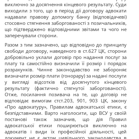
виключно за досягнення кінцевого результату. Суди
виходили з того, що в період дії договору адвокати
надавали правову допомогу банку (відповідачеві)
стосовно стягнення заборгованості з позичальників,
що підтверджено відповідними звітами та чого не
заперечували сторони.
Разом з тим зазначено, що відповідно до принципу
свободи договору, наведеного в ст.627 ЦК, сторони
добровільно уклали договір про надання послуг за
плату та самостійно визначили її розмір і порядок
розрахунків. Чинне законодавство не забороняє
визначати розмір плати (гонорару) за надані послуги
у вигляді відсотків від
досягнутого кінцевого
результату (фактично стягнутої заборгованості).
Отже, посилання позивача на те, що договір не
відповідає вимогам стст.203, 901, 903 ЦК, закону
«Про адвокатуру», Правилам адвокатської етики, є
безпідставними. Варто наголосити, що ВСУ у своїй
постанові також зазначив, що дія Правил
адвокатської етики поширюється виключно на
адвокатів і види їх професійної діяльності, цей
документ не є актом цивільного законодавства в