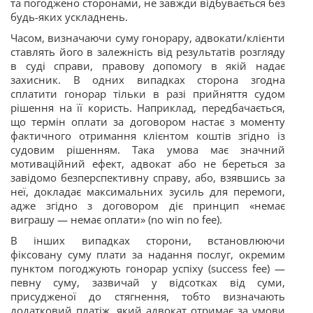
та погоджено сторонами, не завжди відбувається без
будь-яких ускладнень.
Часом, визначаючи суму гонорару, адвокати/клієнти
ставлять його в залежність від результатів розгляду
в суді справи, правову допомогу в якій надає
захисник. В одних випадках сторона згодна
сплатити гонорар тільки в разі прийняття судом
рішення на її користь. Наприклад, передбачається,
що термін оплати за договором настає з моменту
фактичного отримання клієнтом коштів згідно із
судовим рішенням. Така умова має значний
мотиваційний ефект, адвокат або не береться за
завідомо безперспективну справу, або, взявшись за
неї, докладає максимальних зусиль для перемоги,
адже згідно з договором діє принцип «немає
виграшу — немає оплати» (no win no fee).
В інших випадках сторони, встановлюючи
фіксовану суму плати за надання послуг, окремим
пунктом погоджують гонорар успіху (success fee) —
певну суму, зазвичай у відсотках від суми,
присудженої до стягнення, тобто визначають
додатковий платіж, який адвокат отримає за умови