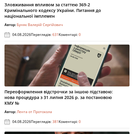
Зловживання впливом за статтею 369-2
Кримінального кодексу України. Питання до
національної імплемен
Автор:
Буняк Валерій Сергійович
04.08.2026
Переглядів:
631
Коментарі:
0
Переоформлення відстрочки за іншою підставою:
нова процедура з 31 липня 2026 р. за постановою
КМУ №
Автор:
Лента от Протокола
04.08.2026
Переглядів:
381
Коментарі:
0