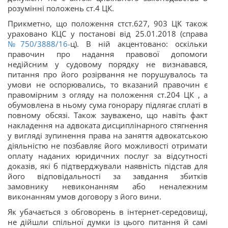
розумінні положень ст.4 ЦК.
Прикметно, що положення стст.627, 903 ЦК також
ураховано КЦС у постанові від 25.01.2018 (справа
№750/3888/16-
ц). В ній акцентовано: оскільки
правочин про надання правової допомоги
недійсним у судовому порядку не визнавався,
питання про його розірвання не порушувалось та
умови не оспорювались, то вказаний правочин є
правомірним з огляду на положення ст.204 ЦК , а
обумовлена в ньому сума гонорару підлягає сплаті в
повному обсязі. Також зауважено, що навіть факт
накладення на адвоката дисциплінарного стягнення
у вигляді зупинення права на заняття адвокатською
діяльністю не позбавляє його можливості отримати
оплату наданих юридичних послуг за відсутності
доказів, які
б підтверджували наявність підстав для
його відповідальності за завдання збитків
замовнику невиконанням або неналежним
виконанням умов договору з його вини.
Як убачається з обговорень в інтернет-середовищі,
не дійшли спільної думки із цього питання й самі