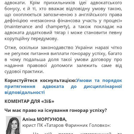
адвокати. Крім прихильників ідеї адвокатського
бонусу, є й ті, хто вважає відповідну умову такою,
що охоплюється запозиченою з англійського права
дефініцією «незаконна фінансова участь у процесі»
(maintenance and champerty), а також покладає на
адвоката додатковий тягар і може становити певну
корупційну передумову.
Отже, оскільки законодавство України наразі чітко
не регулює питання виплати гонорару успіху, багато
в чому подальша доля такої умови договору про
надання правової допомоги залежить саме від
судової практики.
Користуйтеся коснультацією:
Умови та порядок
притягнення адвоката до дисциплінарної
відповідальності
КОМЕНТАР ДЛЯ «ЗіБ»
Чи має право на існування гонорар успіху?
Аліна МОРГУНОВА,
юрист ПК «Татаров Фаринник Головко»: