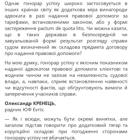
Однак гонорар успіху широко застосовується в
інших країнах світу як додаткова міра винагороди
адвоката в разі надання правової допомоги за
тарифами, встановленими законом, або у формі
застереження pactum de quota litis. Чи можна казати,
що в таких державах в безпосередній чи
завуальованій
формі результат розгляду справи
судом визначений як складова предмета договору
про надання правової допомоги?
На мою думку, гонорар успіху є якісним показником
наданої адвокатом правової допомоги клієнтові та
жодним чином не зазіхає на незалежність судової
влади, а, навпаки, сприяє встановленню наявності
чи відсутності фактів, що обґрунтовують вимоги й
заперечення учасників справи.
Олександр КРЕНЕЦЬ,
радник ЮФ Evris:
— Як і всюди, можуть бути окремі винятки, але
загалом підстав говорити про додатковий тягар та
корупційні складові при погодженні сторонами
гонорару успіху не вбачається.