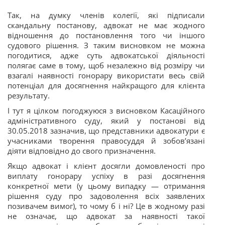
Так, на думку членів колегії, які підписали
скандальну постанову, адвокат не має жодного
відношення до постановлення того чи іншого
судового рішення. З таким висновком не можна
погодитися, адже суть адвокатської діяльності
полягає саме в тому, щоб незалежно від розміру чи
взагалі наявності гонорару використати весь свій
потенціал для досягнення найкращого для клієнта
результату.
І тут я цілком погоджуюся з висновком Касаційного
адміністративного суду, який у постанові від
30.05.2018 зазначив, що представники адвокатури є
учасниками творення правосуддя й зобов’язані
діяти відповідно до свого призначення.
Якщо адвокат і клієнт досягли домовленості про
виплату гонорару успіху в разі
досягнення
конкретної мети (у цьому випадку — отримання
рішення суду про задоволення всіх заявлених
позивачем вимог), то чому б і ні? Це в жодному разі
не означає, що адвокат за наявності такої