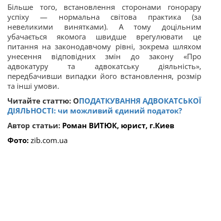
Більше того, встановлення сторонами гонорару
успіху — нормальна світова практика (за
невеликими винятками). А тому доцільним
убачається якомога швидше врегулювати це
питання на законодавчому рівні, зокрема шляхом
унесення відповідних змін до закону «Про
адвокатуру та адвокатську діяльність»,
передбачивши випадки його встановлення, розмір
та інші
умови.
Читайте статтю:
О
ПОДАТКУВАННЯ АДВОКАТСЬКОЇ
ДІЯЛЬНОСТІ: чи можливий єдиний податок?
Автор статьи:
Роман ВИТЮК, юрист, г.Киев
Фото:
zib.com.ua