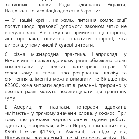
заступник голови Ради адвокатів України,
Національної асоціації адвокатів України:
— У нашій країні, на жаль, питання компенсації
послуг щодо правової допомоги законом чітко не
врегульоване. У всьому світі прийнято, що сторона,
яка програла, повинна оплатити стороні, яка
виграла, у тому числі й судові витрати.
Є різна міжнародна практика. Наприклад, у
Німеччині на законодавчому рівні обмежена стеля
компенсацій у певних категоріях справ. У
середньому в справі про розірвання шлюбу та
стягнення аліментів можна вимагати не більше ніж
€2500, хоча витрати адвокатів, реальні, природно, у
десятки разів можуть перевищувати цю граничну
суму.
В Америці ж, навпаки, гонорари адвокатів
«злітають», у прямому значенні слова, у космос. При
тому, що ринкова вартість однієї години роботи
адвоката, наприклад, у Нью-Йорку починається від
$500 і сягає $1750, в Америці, на відміну від
Німеччини, дозволений ще й гонорар успіху. На