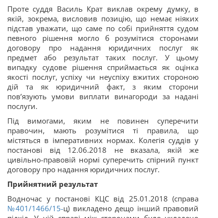
Проте суддя Василь Крат виклав окрему думку, в
якій, зокрема, висловив позицію, що немає ніяких
підстав уважати, що саме по собі прийняття судом
певного рішення могло б розумітися сторонами
договору про надання юридичних послуг як
предмет або результат таких послуг. У цьому
випадку судове рішення сприймається як оцінка
якості послуг, успіху чи неуспіху вжитих стороною
дій та як юридичний факт, з яким сторони
пов’язують умови виплати винагороди за надані
послуги.
Під вимогами, яким не повинен суперечити
правочин, мають розумітися ті правила, що
містяться в імперативних нормах. Колегія суддів у
постанові від 12.06.2018 не вказала, якій же
цивільно-правовій нормі суперечить спірний пункт
договору про надання юридичних послуг.
Прийнятний результат
Водночас у постанові КЦС від 25.01.2018 (справа
№401/1466/15-
ц) викладено дещо інший правовий