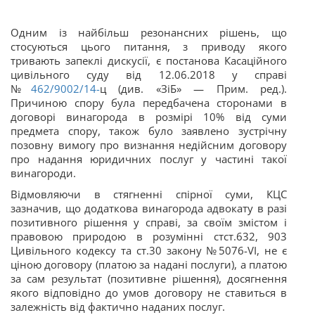
Одним із найбільш резонансних рішень, що
стосуються цього питання, з приводу якого
тривають запеклі дискусії, є постанова
Касаційного
цивільного суду від 12.06.2018 у справі
№
462/9002/14-
ц
(див.
«ЗіБ»
—
Прим. ред.
).
Причиною спору була передбачена сторонами в
договорі винагорода в розмірі 10% від суми
предмета спору, також було заявлено зустрічну
позовну вимогу про визнання недійсним договору
про надання юридичних послуг у частині такої
винагороди.
Відмовляючи в стягненні спірної суми, КЦС
зазначив, що додаткова винагорода адвокату в разі
позитивного рішення у справі, за своїм змістом і
правовою природою в розумінні стст.632, 903
Цивільного кодексу та ст.30 закону №5076-VI, не є
ціною договору (платою за надані послуги), а платою
за сам результат (позитивне рішення), досягнення
якого відповідно до умов договору не ставиться в
залежність від фактично наданих послуг.