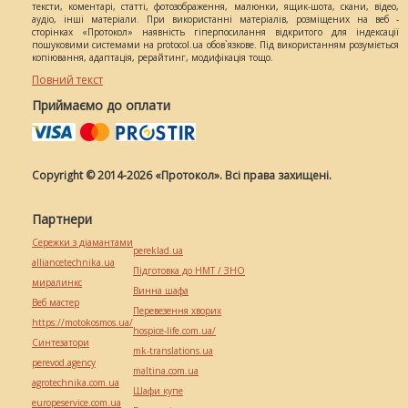
тексти, коментарі, статті, фотозображення, малюнки, ящик-шота, скани, відео,
аудіо, інші матеріали. При використанні матеріалів, розміщених на веб -
сторінках «Протокол» наявність гіперпосилання відкритого для індексації
пошуковими системами на protocol.ua обов`язкове. Під використанням розуміється
копіювання, адаптація, рерайтинг, модифікація тощо.
Повний текст
Приймаємо до оплати
Copyright © 2014-2026 «Протокол». Всі права захищені.
Партнери
Сережки з діамантами
pereklad.ua
alliancetechnika.ua
Підготовка до НМТ / ЗНО
миралинкс
Винна шафа
Веб мастер
Перевезення хворих
https://motokosmos.ua/
hospice-life.com.ua/
Синтезатори
mk-translations.ua
perevod.agency
maltina.com.ua
agrotechnika.com.ua
Шафи купе
europeservice.com.ua