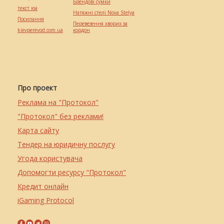
Брендові сумки
текст юа
Натяжні стелі Nova Stelya
Посилання
Перевезення хворих за
kievperevod.com.ua
кордон
Про проект
Реклама на "Протокол"
"Протокол" без реклами!
Карта сайту
Тендер на юридичну послугу
Угода користувача
Допомогти ресурсу "Протокол"
Кредит онлайн
iGaming Protocol