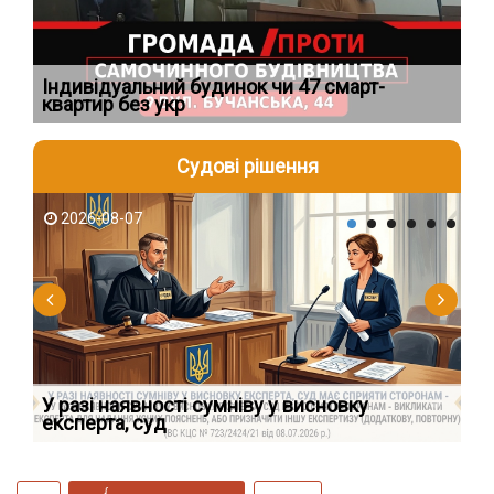
Індивідуальний будинок чи 47 смарт-
Но
квартир без укр
пі
Судові рішення
2026-08-07
2
У разі наявності сумніву у висновку
Як
експерта, суд
вк