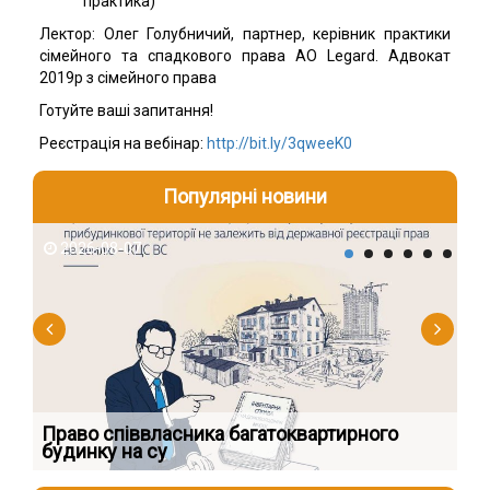
практика)
Лектор: Олег Голубничий, п
артнер, керівник практики
сімейного та спадкового права АО Legard. Адвокат
2019р з сімейного права
Готуйте ваші запитання! ⠀
Реєстрація на вебінар:
http://bit.ly/3qweeK0
Популярні новини
2026-08-07
2
к
Право співвласника багатоквартирного
Як
будинку на су
шк