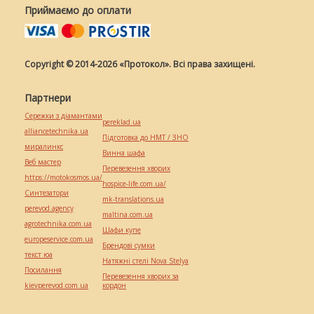
Приймаємо до оплати
Copyright © 2014-2026 «Протокол». Всі права захищені.
Партнери
Сережки з діамантами
pereklad.ua
alliancetechnika.ua
Підготовка до НМТ / ЗНО
миралинкс
Винна шафа
Веб мастер
Перевезення хворих
https://motokosmos.ua/
hospice-life.com.ua/
Синтезатори
mk-translations.ua
perevod.agency
maltina.com.ua
agrotechnika.com.ua
Шафи купе
europeservice.com.ua
Брендові сумки
текст юа
Натяжні стелі Nova Stelya
Посилання
Перевезення хворих за
kievperevod.com.ua
кордон