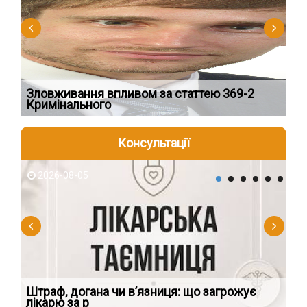
Зловживання впливом за статтею 369-2
Пе
Кримінального
пі
Консультації
2026-08-05
2
яти
Штраф, догана чи в’язниця: що загрожує
Чи
лікарю за р
пр