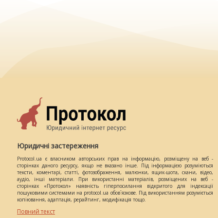
Юридичні застереження
Protocol.ua є власником авторських прав на інформацію, розміщену на веб -
сторінках даного ресурсу, якщо не вказано інше. Під інформацією розуміються
тексти, коментарі, статті, фотозображення, малюнки, ящик-шота, скани, відео,
аудіо, інші матеріали. При використанні матеріалів, розміщених на веб -
сторінках «Протокол» наявність гіперпосилання відкритого для індексації
пошуковими системами на protocol.ua обов`язкове. Під використанням розуміється
копіювання, адаптація, рерайтинг, модифікація тощо.
Повний текст