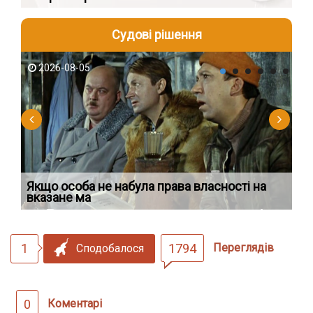
Судові рішення
2026-08-05
2
Якщо особа не набула права власності на
Ді
вказане ма
по
1
1794
Переглядів
Сподобалося
0
Коментарі