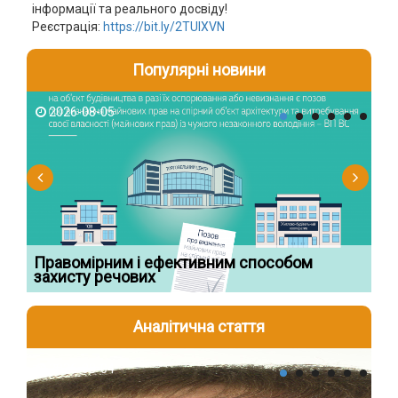
інформації та реального досвіду!
Реєстрація:
https://bit.ly/2TUIXVN
Популярні новини
2026-08-05
2
Правомірним і ефективним способом
Су
захисту речових
ча
Аналітична стаття
2026-08-04
2