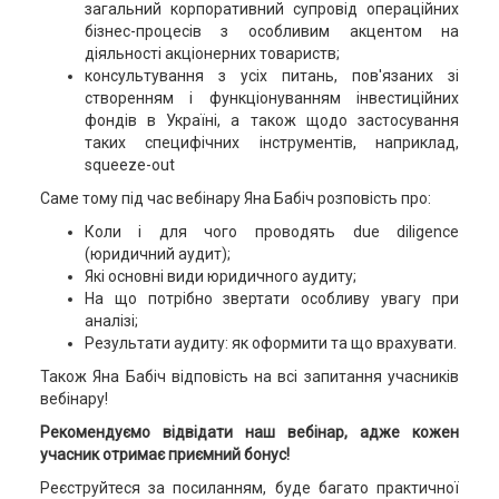
загальний корпоративний супровід операційних
бізнес-процесів з особливим акцентом на
діяльності акціонерних товариств;
консультування з усіх питань, пов'язаних зі
створенням і функціонуванням інвестиційних
фондів в Україні, а також щодо застосування
таких специфічних інструментів, наприклад,
squeeze-out
Саме тому під час вебінару Яна Бабіч розповість про:
Коли і для чого проводять due diligence
(юридичний аудит);
Які основні види юридичного аудиту;
На що потрібно звертати особливу увагу при
аналізі;
Результати аудиту: як оформити та що врахувати.
Також Яна Бабіч відповість на всі запитання учасників
вебінару!
Рекомендуємо відвідати наш вебінар, адже кожен
учасник отримає приємний бонус!
Реєструйтеся за посиланням, буде багато практичної