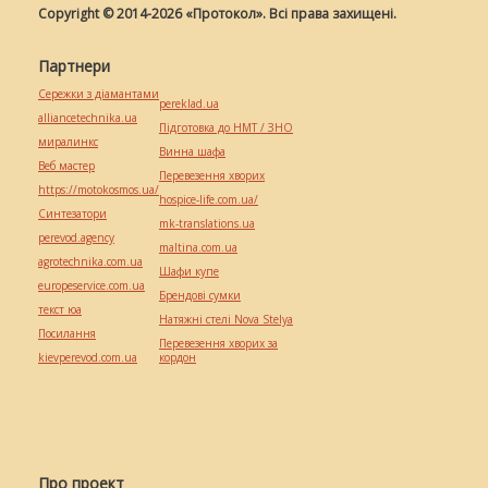
Copyright © 2014-2026 «Протокол». Всі права захищені.
Партнери
Сережки з діамантами
pereklad.ua
alliancetechnika.ua
Підготовка до НМТ / ЗНО
миралинкс
Винна шафа
Веб мастер
Перевезення хворих
https://motokosmos.ua/
hospice-life.com.ua/
Синтезатори
mk-translations.ua
perevod.agency
maltina.com.ua
agrotechnika.com.ua
Шафи купе
europeservice.com.ua
Брендові сумки
текст юа
Натяжні стелі Nova Stelya
Посилання
Перевезення хворих за
kievperevod.com.ua
кордон
Про проект