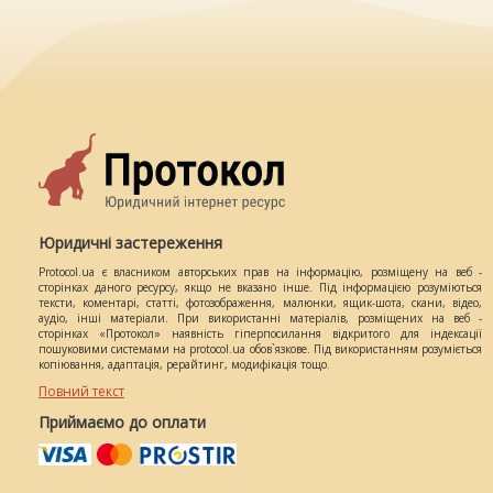
Юридичні застереження
Protocol.ua є власником авторських прав на інформацію, розміщену на веб -
сторінках даного ресурсу, якщо не вказано інше. Під інформацією розуміються
тексти, коментарі, статті, фотозображення, малюнки, ящик-шота, скани, відео,
аудіо, інші матеріали. При використанні матеріалів, розміщених на веб -
сторінках «Протокол» наявність гіперпосилання відкритого для індексації
пошуковими системами на protocol.ua обов`язкове. Під використанням розуміється
копіювання, адаптація, рерайтинг, модифікація тощо.
Повний текст
Приймаємо до оплати