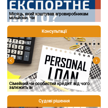
Ї
Місяць, який коштував агровиробникам
Ог
мільйони. Чи
що
Консультації
2026-08-07
2
Сімейний чи особистий кредит: від чого
Пр
залежить ві
по
Судові рішення