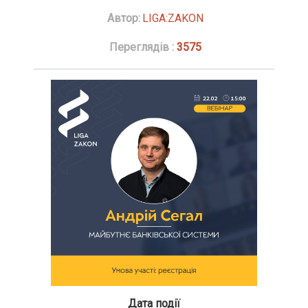
Автор:
LIGA:ZAKON
Переглядів :
3575
Дата події