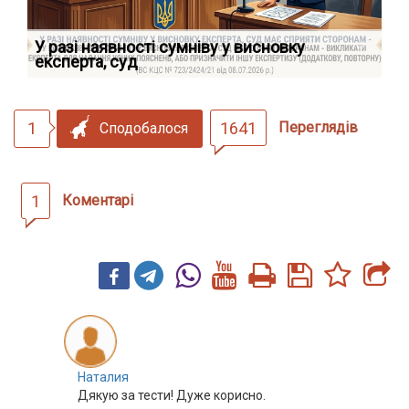
У разі наявності сумніву у висновку
Як
експерта, суд
вк
1
1641
Переглядів
Сподобалося
1
Коментарі
Наталия
Дякую за тести! Дуже корисно.