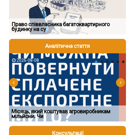
к
Право співвласника багатоквартирного
Як
будинку на су
шк
Аналітична стаття
2026-08-08
2
Ї
Місяць, який коштував агровиробникам
Ог
мільйони. Чи
що
Консультації