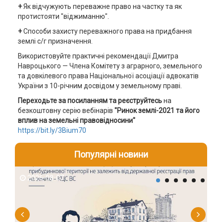
+
Як відчужують переважне право на частку та як
протистояти "віджиманню".
+
Способи захисту переважного права на придбання
землі с/г призначення.
Використовуйте практичні рекомендації Дмитра
Навроцького — Члена Комітету з аграрного, земельного
та довкілевого права Національної асоціації адвокатів
України з 10-річним досвідом у земельному праві.
Переходьте за посиланням та реєструйтесь
на
безкоштовну серію вебінарів
"Ринок землі-2021 та його
вплив на земельні правовідносини"
https://bit.ly/3Bium70
Популярні новини
2026-08-07
2