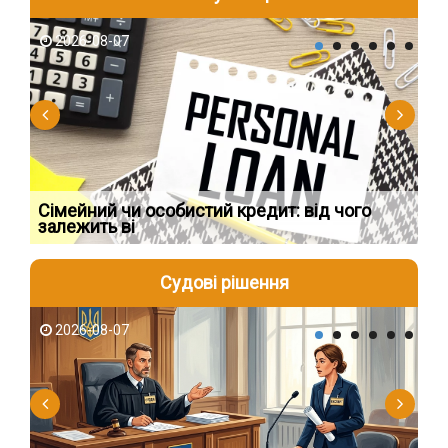
2026-08-07
2
Сімейний чи особистий кредит: від чого
Пр
залежить ві
по
Судові рішення
2026-08-07
2