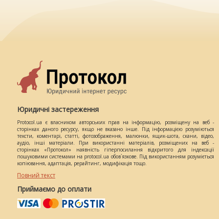
Юридичні застереження
Protocol.ua є власником авторських прав на інформацію, розміщену на веб -
сторінках даного ресурсу, якщо не вказано інше. Під інформацією розуміються
тексти, коментарі, статті, фотозображення, малюнки, ящик-шота, скани, відео,
аудіо, інші матеріали. При використанні матеріалів, розміщених на веб -
сторінках «Протокол» наявність гіперпосилання відкритого для індексації
пошуковими системами на protocol.ua обов`язкове. Під використанням розуміється
копіювання, адаптація, рерайтинг, модифікація тощо.
Повний текст
Приймаємо до оплати