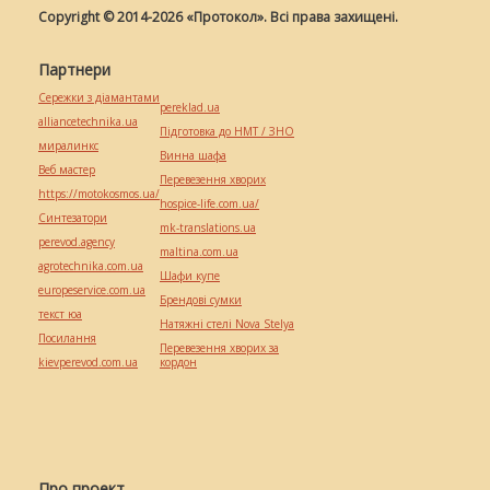
Copyright © 2014-2026 «Протокол». Всі права захищені.
Партнери
Сережки з діамантами
pereklad.ua
alliancetechnika.ua
Підготовка до НМТ / ЗНО
миралинкс
Винна шафа
Веб мастер
Перевезення хворих
https://motokosmos.ua/
hospice-life.com.ua/
Синтезатори
mk-translations.ua
perevod.agency
maltina.com.ua
agrotechnika.com.ua
Шафи купе
europeservice.com.ua
Брендові сумки
текст юа
Натяжні стелі Nova Stelya
Посилання
Перевезення хворих за
kievperevod.com.ua
кордон
Про проект