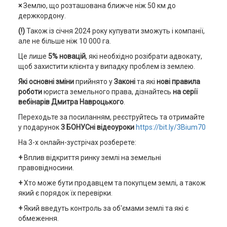
×
Землю, що розташована ближче ніж 50 км до
держкордону.
(!)
Також із січня 2024 року купувати зможуть і компанії,
але не більше ніж 10 000 га.
Це лише
5% новацій
, які необхідно розібрати адвокату,
щоб захистити клієнта у випадку проблем із землею.
Які основні зміни
прийнято у
Законі
та які
нові правила
роботи
юриста земельного права, дізнайтесь
на серії
вебінарів Дмитра Навроцького
.
Переходьте за посиланням, реєструйтесь та отримайте
у подарунок
3 БОНУСні відеоуроки
https://bit.ly/3Bium70
На 3-х онлайн-зустрічах розберете:
+
Вплив відкриття ринку землі на земельні
правовідносини.
+
Хто може бути продавцем та покупцем землі, а також
який є порядок їх перевірки.
+
Який введуть контроль за об'ємами землі та які є
обмеження.