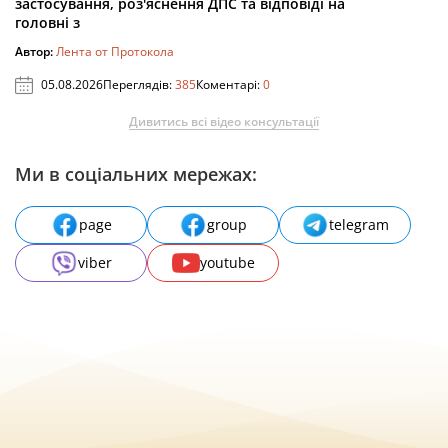
застосування, роз'яснення ДПС та відповіді на
головні з
Автор:
Лента от Протокола
05.08.2026
Переглядів:
385
Коментарі:
0
Дивитись всі відео консультації
Ми в соціальних мережах:
page
group
telegram
viber
youtube