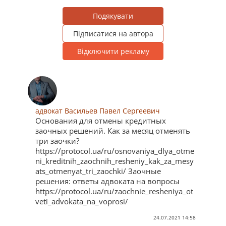
Подякувати
Підписатися на автора
Відключити рекламу
адвокат Васильев Павел Сергеевич
Основания для отмены кредитных
заочных решений. Как за месяц отменять
три заочки?
https://protocol.ua/ru/osnovaniya_dlya_otme
ni_kreditnih_zaochnih_resheniy_kak_za_mesy
ats_otmenyat_tri_zaochki/ Заочные
решения: ответы адвоката на вопросы
https://protocol.ua/ru/zaochnie_resheniya_ot
veti_advokata_na_voprosi/
24.07.2021 14:58