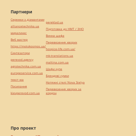
Партнери
Сережки з діамантами
pereklad.ua
alliancetechnika.ua
Підготовка до НМТ / ЗНО
миралинкс
Винна шафа
Веб мастер
Перевезення хворих
https://motokosmos.ua/
hospice-life.com.ua/
Синтезатори
mk-translations.ua
perevod.agency
maltina.com.ua
agrotechnika.com.ua
Шафи купе
europeservice.com.ua
Брендові сумки
текст юа
Натяжні стелі Nova Stelya
Посилання
Перевезення хворих за
kievperevod.com.ua
кордон
Про проект