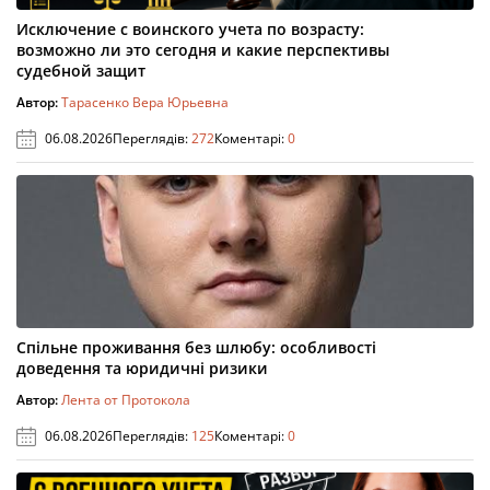
Исключение с воинского учета по возрасту:
возможно ли это сегодня и какие перспективы
судебной защит
Автор:
Тарасенко Вера Юрьевна
06.08.2026
Переглядів:
272
Коментарі:
0
Спільне проживання без шлюбу: особливості
доведення та юридичні ризики
Автор:
Лента от Протокола
06.08.2026
Переглядів:
125
Коментарі:
0