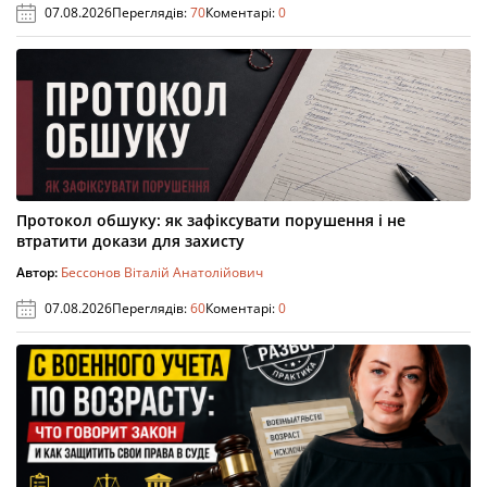
07.08.2026
Переглядів:
70
Коментарі:
0
Протокол обшуку: як зафіксувати порушення і не
втратити докази для захисту
Автор:
Бессонов Віталій Анатолійович
07.08.2026
Переглядів:
60
Коментарі:
0