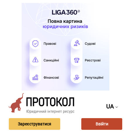
UA
Зареєструватися
Ввійти