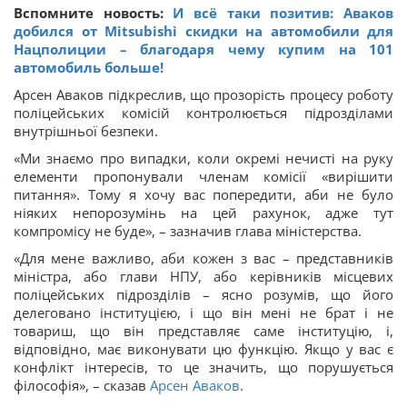
Вспомните новость:
И всё таки позитив: Аваков
добился от Mitsubishi скидки на автомобили для
Нацполиции – благодаря чему купим на 101
автомобиль больше!
Арсен Аваков підкреслив, що прозорість процесу роботу
поліцейських комісій контролюється підрозділами
внутрішньої безпеки.
«Ми знаємо про випадки, коли окремі нечисті на руку
елементи пропонували членам комісії «вирішити
питання». Тому я хочу вас попередити, аби не було
ніяких непорозумінь на цей рахунок, адже тут
компромісу не буде», – зазначив глава міністерства.
«Для мене важливо, аби кожен з вас – представників
міністра, або глави НПУ, або керівників місцевих
поліцейських підрозділів – ясно розумів, що його
делеговано інституцією, і що він мені не брат і не
товариш, що він представляє саме інституцію, і,
відповідно, має виконувати цю функцію. Якщо у вас є
конфлікт інтересів, то це значить, що порушується
філософія», – сказав
Арсен Аваков
.