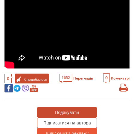
0
1652
0
Переглядів
Коментарі
Сподобалося
Подякувати
Підписатися на автора
Відключити рекламу