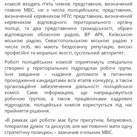
комісій входять п’ять членів: представник, визначений
главою МВС, не з числа поліцейських; представник,
визначений керівником НПУ; представник, визначений
керівником відповідного територіального органу
поліції, та два представники громадськості, обрані
відповідною обласною радою, ВР АРК, Київською
міською радою, Севастопольською міською радою з
числа осіб, які мають бездоганну репутацію, високі
професійні та моральні якості, суспільний авторитет.
Роботі поліцейських комісій сприятимуть спеціально
створені у територіальних підрозділах робочі групи.
Їхнє завдання – надання допомоги в питаннях
проходження кандидатами всіх етапів конкурсу, а також
організаційне забезпечення діяльності поліцейської
комісії. Саме інформацією, що напрацьовується
робочою групою, а також працівниками кадрових
підрозділів, поліцейська комісія користується під час
прийняття рішення.
«В рамках цієї роботи має бути присутнім, безумовно,
плюралізм думок та дискусія, але ми повинні мати одну
стратегічну позицію», – зазначив очільник МВС.