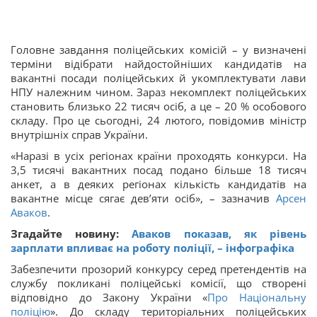
Головне завдання поліцейських комісій – у визначені
терміни відібрати найдостойніших кандидатів на
вакантні посади поліцейських й укомплектувати лави
НПУ належним чином. Зараз некомплект поліцейських
становить близько 22 тисяч осіб, а це – 20 % особового
складу. Про це сьогодні, 24 лютого, повідомив міністр
внутрішніх справ України.
«Наразі в усіх регіонах країни проходять конкурси. На
3,5 тисячі вакантних посад подано більше 18 тисяч
анкет, а в деяких регіонах кількість кандидатів на
вакантне місце сягає дев’яти осіб», – зазначив
Арсен
Аваков
.
Згадайте новину:
Аваков показав, як рівень
зарплати впливає на роботу поліції, – інфографіка
Забезпечити прозорий конкурсу серед претендентів на
службу покликані поліцейські комісії, що створені
відповідно до Закону України «
Про Національну
поліцію
». До складу територіальних поліцейських