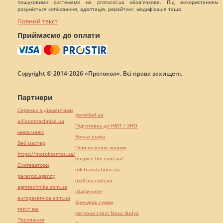
пошуковими системами на protocol.ua обов`язкове. Під використанням
розуміється копіювання, адаптація, рерайтинг, модифікація тощо.
Повний текст
Приймаємо до оплати
Copyright © 2014-2026 «Протокол». Всі права захищені.
Партнери
Сережки з діамантами
pereklad.ua
alliancetechnika.ua
Підготовка до НМТ / ЗНО
миралинкс
Винна шафа
Веб мастер
Перевезення хворих
https://motokosmos.ua/
hospice-life.com.ua/
Синтезатори
mk-translations.ua
perevod.agency
maltina.com.ua
agrotechnika.com.ua
Шафи купе
europeservice.com.ua
Брендові сумки
текст юа
Натяжні стелі Nova Stelya
Посилання