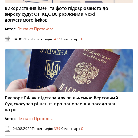
Використання імені та фото підозрюваного до
вироку суду: ОП КЦС ВС роз’яснила межі
допустимого інфор
Автор:
Лента от Протокола
04.08.2026
Переглядів:
437
Коментарі:
0
Паспорт РФ як підстава для звільнення: Верховний
Суд скасував рішення про поновлення посадовця
на ро
Автор:
Лента от Протокола
04.08.2026
Переглядів:
339
Коментарі:
0