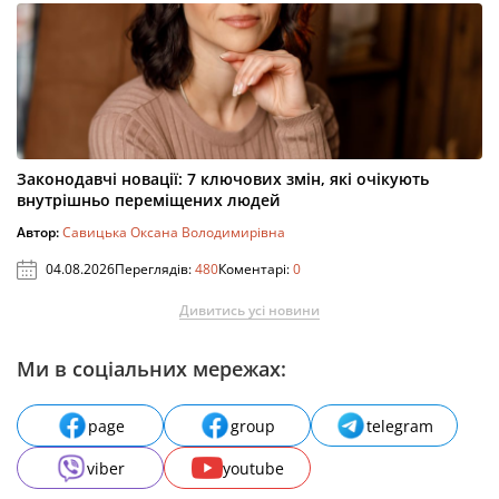
Законодавчі новації: 7 ключових змін, які очікують
внутрішньо переміщених людей
Автор:
Савицька Оксана Володимирівна
04.08.2026
Переглядів:
480
Коментарі:
0
Дивитись усі новини
Ми в соціальних мережах:
page
group
telegram
viber
youtube