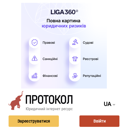
UA
Зареєструватися
Ввійти