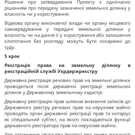
Рішення про затвердження Проекту є одночасно
рішенням про передачу зазначеної земельної ділянку у
власність чи у користування.
Відмова органу виконавчої влади чи органу місцевого
самоврядування у передачі земельної ділянки у
власність чи на дання її у користування або залишення
клопотання без розгляду можуть бути оскаржені до
суду.
5 крок
Реєстрація права на земельну ділянку в
реєстраційній службі Укрдержреєстру
Державна реєстрація речових прав на земельні ділянки
проводиться після державної реєстрації земельних
ділянок у Державному земельному кадастрі.
Державну реєстрацію прав шляхом внесення записів до
Державного реєстру речових прав на нерухоме майно
проводять орган державної реєстрації прав та нотаріус
як спеціальний суб’єкт, на якого покладаються функції
державного реєстратора прав на нерухоме майно.
Для отримання свідоцтва (витягу) про право власності