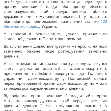
необхідно звернутись з клопотанням до відповідного
органу виконавчої влади або органу місцевого
самоврядування, який передає земельні ділянки
державної чи комунальної власності у власність
відповідно до повноважень, визначених статтею
122
Земельного кодексу
України.
У клопотанні зазначаються цільове призначення
земельної ділянки та її орієнтовні розміри.
До клопотання додаються графічні матеріали, на яких
зазначено бажане місце розташування земельної
ділянки.
У разі отримання вищезазначеного дозволу за рахунок
земель державної власності сільськогосподарського
призначення необхідно звернутися до Головного
управління Держгеокадастру у Полтавській області
через територіальні органи Держгеокадастру на місцях
за місцем розташування земельної ділянки.
Відповідний орган виконавчої влади або орган
місцевого самоврядування, який передає земельні
ділянки державної чи комунальної власності у
власність відповідно до повноважень, визначених