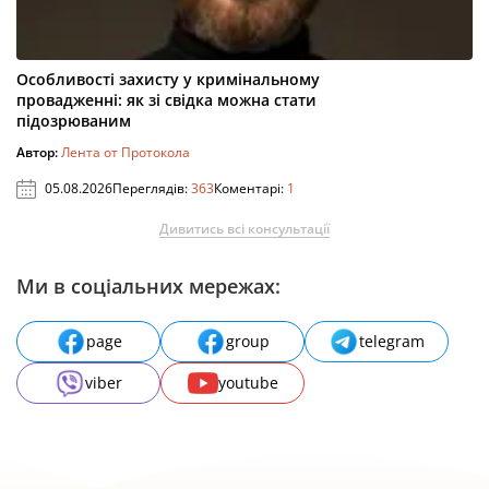
Особливості захисту у кримінальному
провадженні: як зі свідка можна стати
підозрюваним
Автор:
Лента от Протокола
05.08.2026
Переглядів:
363
Коментарі:
1
Дивитись всі консультації
Ми в соціальних мережах:
page
group
telegram
viber
youtube