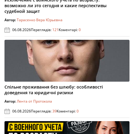
возможно ли это сегодня и какие перспективы
судебной защит
Автор:
Тарасенко Вера Юрьевна
06.08.2026
Переглядів:
121
Коментарі:
0
Спільне проживання без шлюбу: особливості
доведення та юридичні ризики
Автор:
Лента от Протокола
06.08.2026
Переглядів:
39
Коментарі:
0