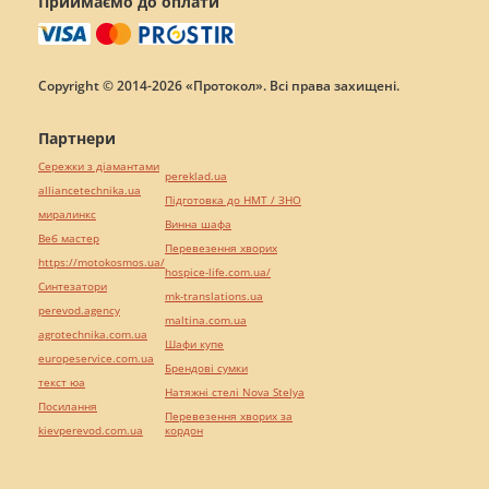
Приймаємо до оплати
Copyright © 2014-2026 «Протокол». Всі права захищені.
Партнери
Сережки з діамантами
pereklad.ua
alliancetechnika.ua
Підготовка до НМТ / ЗНО
миралинкс
Винна шафа
Веб мастер
Перевезення хворих
https://motokosmos.ua/
hospice-life.com.ua/
Синтезатори
mk-translations.ua
perevod.agency
maltina.com.ua
agrotechnika.com.ua
Шафи купе
europeservice.com.ua
Брендові сумки
текст юа
Натяжні стелі Nova Stelya
Посилання
Перевезення хворих за
kievperevod.com.ua
кордон