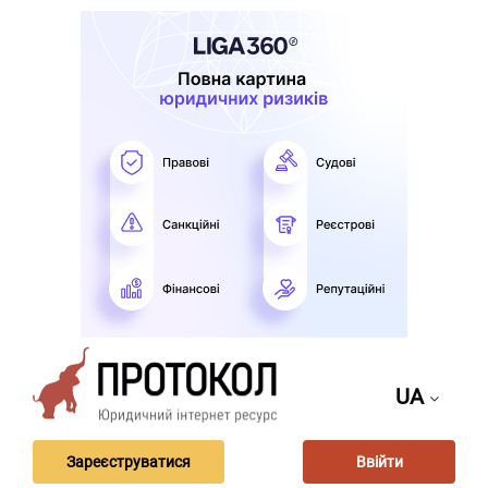
UA
Зареєструватися
Ввійти