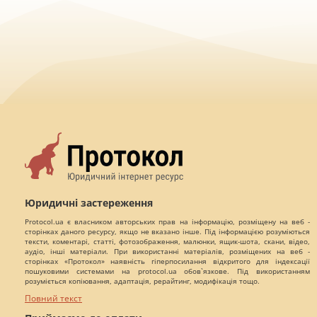
Юридичні застереження
Protocol.ua є власником авторських прав на інформацію, розміщену на веб -
сторінках даного ресурсу, якщо не вказано інше. Під інформацією розуміються
тексти, коментарі, статті, фотозображення, малюнки, ящик-шота, скани, відео,
аудіо, інші матеріали. При використанні матеріалів, розміщених на веб -
сторінках «Протокол» наявність гіперпосилання відкритого для індексації
пошуковими системами на protocol.ua обов`язкове. Під використанням
розуміється копіювання, адаптація, рерайтинг, модифікація тощо.
Повний текст