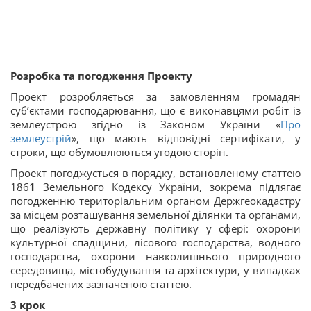
Розробка та погодження Проекту
Проект розробляється за замовленням громадян
суб’єктами господарювання, що є виконавцями робіт із
землеустрою згідно із Законом України «
Про
землеустрій
», що мають відповідні сертифікати, у
строки, що обумовлюються угодою сторін.
Проект погоджується в порядку, встановленому статтею
186
1
Земельного Кодексу України, зокрема підлягає
погодженню територіальним органом Держгеокадастру
за місцем розташування земельної ділянки та органами,
що реалізують державну політику у сфері: охорони
культурної спадщини, лісового господарства, водного
господарства, охорони навколишнього природного
середовища, містобудування та архітектури, у випадках
передбачених зазначеною статтею.
3 крок